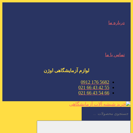
درباره ما
تماس با ما
لوازم آزمایشگاهی اوژن
5682 176 0912
55 42 43 66 021
66 54 43 66 021