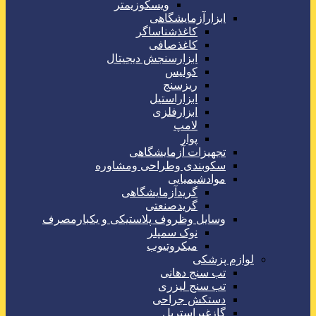
ویسکوزیمتر
ابزارآزمایشگاهی
کاغذشناساگر
کاغذصافی
ابزارسنجش دیجیتال
کولیس
ریزسنج
ابزاراستیل
ابزارفلزی
لامپ
پوار
تجهیزات آزمایشگاهی
سکوبندی وطراحی ومشاوره
موادشیمیایی
گریدآزمایشگاهی
گریدصنعتی
وسایل وظروف پلاستیکی و یکبارمصرف
نوک سمپلر
میکروتیوب
لوازم پزشکی
تب سنج دهانی
تب سنج لیزری
دستکش جراحی
گازغیراستریل