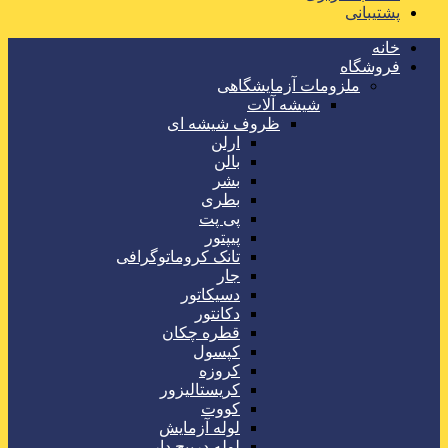
پشتیبانی
خانه
فروشگاه
ملزومات آزمایشگاهی
شیشه آلات
ظروف شیشه ای
ارلن
بالن
بشر
بطری
پی پت
پیپتور
تانک کروماتوگرافی
جار
دسیکاتور
دکانتور
قطره چکان
کپسول
کروزه
کریستالیزور
کووت
لوله آزمایش
لوله درپیچ دار