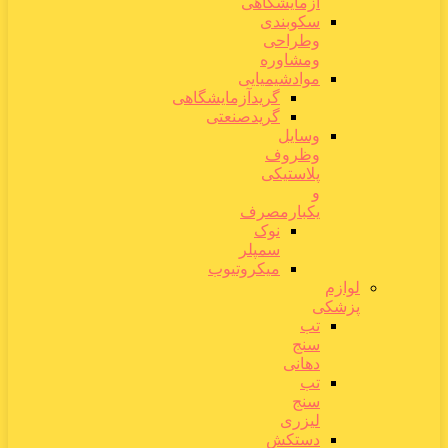
آزمایشگاهی
سکوبندی
وطراحی
ومشاوره
موادشیمیایی
گریدآزمایشگاهی
گریدصنعتی
وسایل
وظروف
پلاستیکی
و
یکبارمصرف
نوک
سمپلر
میکروتیوب
لوازم
پزشکی
تب
سنج
دهانی
تب
سنج
لیزری
دستکش