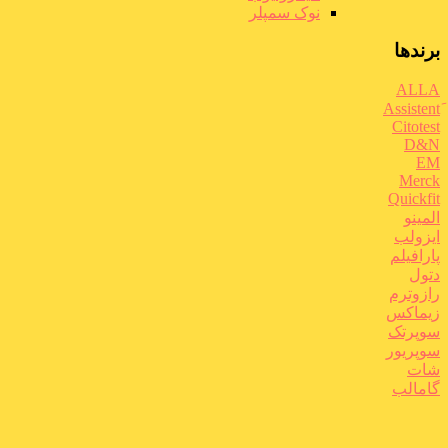
نوک سمپلر
برندها
ALLA
Citotest
D&N
EM
Merck
Quickfit
المینو
ایزولب
پارافیلم
دتول
رازوترم
زیماکس
سوپرتک
سوپریور
شات
گامالب