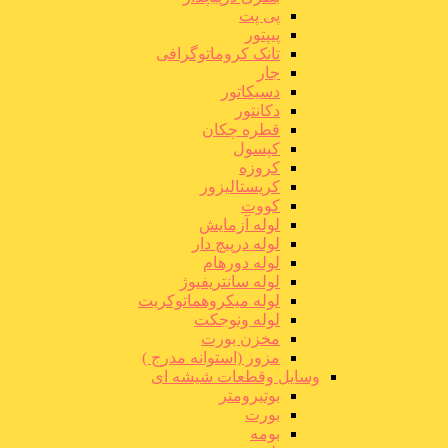
پی پت
پیپتور
تانک کروماتوگرافی
جار
دسیکاتور
دکانتور
قطره چکان
کپسول
کروزه
کریستالیزور
کووت
لوله آزمایش
لوله درپیچ دار
لوله دورهام
لوله سانتریفیوژ
لوله میکروهماتوکریت
لوله ونوجکت
مخزن بورت
مزور (استوانه مدرج )
وسایل وقطعات شیشه ای
بوتیرومتر
بورت
بومه