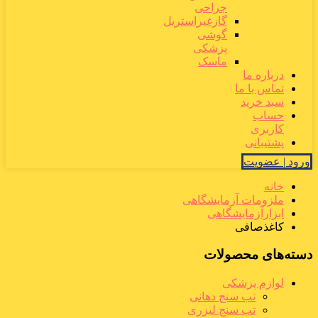
جراحی
گازغیراستریل
گوشی
پزشکی
ماسک
درباره ما
تماس با ما
سبد خرید
حساب
کاربری
پشتیبانی
ورود | عضویت
خانه
ملزومات آزمایشگاهی
ابزارآزمایشگاهی
کاغذصافی
دسته‌های محصولات
لوازم پزشکی
تب سنج دهانی
تب سنج لیزری