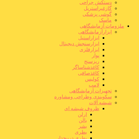
دستکش جراحی
گازغیراستریل
گوشی پزشکی
ماسک
ملزومات آزمایشگاهی
ابزارآزمایشگاهی
ابزاراستیل
ابزارسنجش دیجیتال
ابزارفلزی
پوار
ریزسنج
کاغذشناساگر
کاغذصافی
کولیس
لامپ
تجهیزات آزمایشگاهی
سکوبندی وطراحی ومشاوره
شیشه آلات
ظروف شیشه ای
ارلن
بالن
بشر
بطری
بطری درپیچدار