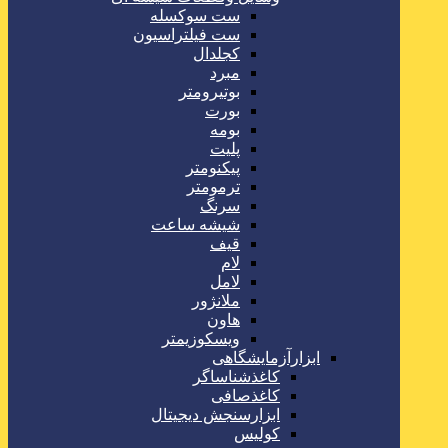
ست سوکسله
ست فیلتراسیون
کجلدال
مبرد
بوتیرومتر
بورت
بومه
پلیت
پیکنومتر
ترمومتر
سرنگ
شیشه ساعت
قیف
لام
لامل
ملانژور
هاون
ویسکوزیمتر
ابزارآزمایشگاهی
کاغذشناساگر
کاغذصافی
ابزارسنجش دیجیتال
کولیس