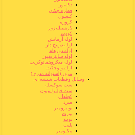
دکانتور
قطره چکان
کپسول
کروزه
کریستالیزور
کووت
لوله آزمایش
لوله درپیچ دار
لوله دورهام
لوله سانتریفیوژ
لوله میکروهماتوکریت
لوله ونوجکت
مزور (استوانه مدرج )
وسایل وقطعات شیشه ای
ست سوکسله
ست فیلتراسیون
کجلدال
مبرد
بوتیرومتر
بورت
بومه
پلیت
پیکنومتر