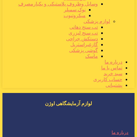
وسایل وظروف پلاستیکی و یکبارمصرف
نوک سمپلر
میکروتیوب
لوازم پزشکی
تب سنج دهانی
تب سنج لیزری
دستکش جراحی
گازغیراستریل
گوشی پزشکی
ماسک
درباره ما
تماس با ما
سبد خرید
حساب کاربری
پشتیبانی
لوازم آزمایشگاهی اوژن
درباره ما