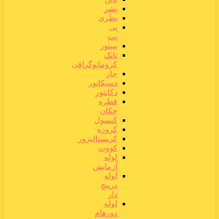
بشر
بطری
پی
پت
پیپتور
تانک
کروماتوگرافی
جار
دسیکاتور
دکانتور
قطره
چکان
کپسول
کروزه
کریستالیزور
کووت
لوله
آزمایش
لوله
درپیچ
دار
لوله
دورهام