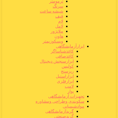
ترمومتر
سرنگ
شیشه ساعت
قیف
لام
لامل
ملانژور
هاون
ویسکوزیمتر
ابزارآزمایشگاهی
کاغذشناساگر
کاغذصافی
ابزارسنجش دیجیتال
کولیس
ریزسنج
ابزاراستیل
ابزارفلزی
لامپ
پوار
تجهیزات آزمایشگاهی
سکوبندی وطراحی ومشاوره
موادشیمیایی
گریدآزمایشگاهی
گریدصنعتی