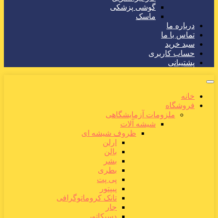
گوشی پزشکی
ماسک
درباره ما
تماس با ما
سبد خرید
حساب کاربری
پشتیبانی
خانه
فروشگاه
ملزومات آزمایشگاهی
شیشه آلات
ظروف شیشه ای
ارلن
بالن
بشر
بطری
پی پت
پیپتور
تانک کروماتوگرافی
جار
دسیکاتور