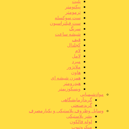
پلیت
پیکنومتر
ترمومتر
ست سوکسله
ست فیلتراسیون
سرنگ
شیشه ساعت
قیف
کجلدال
لام
لامل
مبرد
ملانژور
هاون
همزن شیشه ای
هیدرومتر
ویسکوزیمتر
موادشیمیایی
گریدآزمایشگاهی
گریدصنعتی
وسایل وظروف پلاستیکی و یکبارمصرف
بشر پلاستیکی
لوله فالکون
میکروتیوب