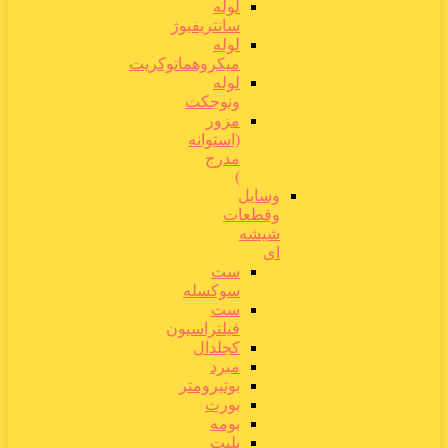
لوله
سانتریفیوژ
لوله
میکروهماتوکریت
لوله
ونوجکت
مزور
(استوانه
مدرج
)
وسایل
وقطعات
شیشه
ای
ست
سوکسله
ست
فیلتراسیون
کجلدال
مبرد
بوتیرومتر
بورت
بومه
پلیت