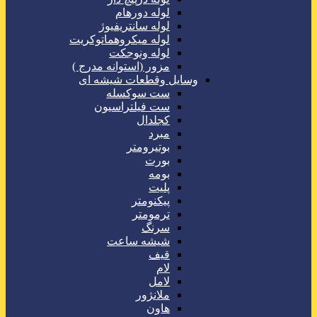
لوله دورهام
لوله سانتریفیوژ
لوله میکروهماتوکریت
لوله ونوجکت
مزور (استوانه مدرج )
وسایل وقطعات شیشه ای
ست سوکسله
ست فیلتراسیون
کجلدال
مبرد
بوتیرومتر
بورت
بومه
پلیت
پیکنومتر
ترمومتر
سرنگ
شیشه ساعت
قیف
لام
لامل
ملانژور
هاون