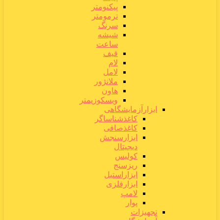
پیکنومتر
ترمومتر
سرنگ
شیشه
ساعت
قیف
لام
لامل
ملانژور
هاون
ویسکوزیمتر
ابزارآزمایشگاهی
کاغذشناساگر
کاغذصافی
ابزارسنجش
دیجیتال
کولیس
ریزسنج
ابزاراستیل
ابزارفلزی
لامپ
پوار
تجهیزات