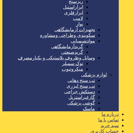
ریزسنج
ابزاراستیل
ابزارفلزی
لامپ
پوار
تجهیزات آزمایشگاهی
سکوبندی وطراحی ومشاوره
موادشیمیایی
گریدآزمایشگاهی
گریدصنعتی
وسایل وظروف پلاستیکی و یکبارمصرف
نوک سمپلر
میکروتیوب
لوازم پزشکی
تب سنج دهانی
تب سنج لیزری
دستکش جراحی
گازغیراستریل
گوشی پزشکی
ماسک
درباره ما
تماس با ما
سبد خرید
حساب کاربری