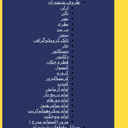
ظروف شیشه ای
ارلن
بالن
بشر
بطری
پی پت
پیپتور
تانک کروماتوگرافی
جار
دسیکاتور
دکانتور
قطره چکان
کپسول
کروزه
کریستالیزور
کووت
لوله آزمایش
لوله درپیچ دار
لوله دورهام
لوله سانتریفیوژ
لوله میکروهماتوکریت
لوله ونوجکت
مزور (استوانه مدرج )
وسایل وقطعات شیشه ای