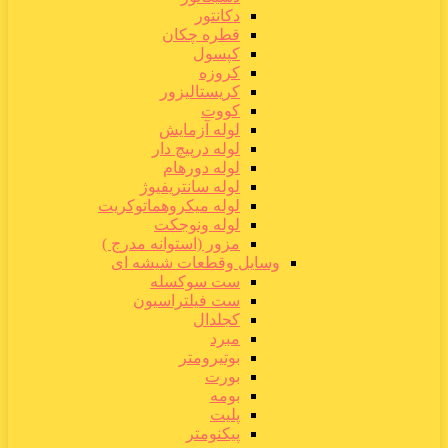
دکانتور
قطره چکان
کپسول
کروزه
کریستالیزور
کووت
لوله آزمایش
لوله درپیچ دار
لوله دورهام
لوله سانتریفیوژ
لوله میکروهماتوکریت
لوله ونوجکت
مزور (استوانه مدرج )
وسایل وقطعات شیشه ای
ست سوکسله
ست فیلتراسیون
کجلدال
مبرد
بوتیرومتر
بورت
بومه
پلیت
پیکنومتر