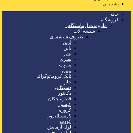
پشتیبانی
خانه
فروشگاه
ملزومات آزمایشگاهی
شیشه آلات
ظروف شیشه ای
ارلن
بالن
بشر
بطری
پی پت
پیپتور
تانک کروماتوگرافی
جار
دسیکاتور
دکانتور
قطره چکان
کپسول
کروزه
کریستالیزور
کووت
لوله آزمایش
لوله درپیچ دار