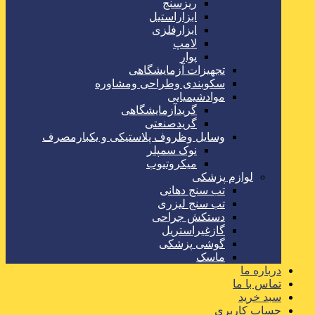
ریزسنج
ابزاراستیل
ابزارفلزی
لامپ
پوار
تجهیزات آزمایشگاهی
سکوبندی وطراحی ومشاوره
موادشیمیایی
گریدآزمایشگاهی
گریدصنعتی
وسایل وظروف پلاستیکی و یکبارمصرف
نوک سمپلر
میکروتیوب
لوازم پزشکی
تب سنج دهانی
تب سنج لیزری
دستکش جراحی
گازغیراستریل
گوشی پزشکی
ماسک
درباره ما
تماس با ما
سبد خرید
حساب کاربری