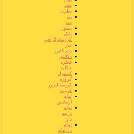
بشر
بطری
پی
پت
پیپتور
تانک
کروماتوگرافی
جار
دسیکاتور
دکانتور
قطره
چکان
کپسول
کروزه
کریستالیزور
کووت
لوله
آزمایش
لوله
درپیچ
دار
لوله
دورهام