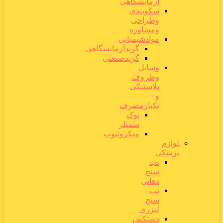
آزمایشگاهی
سکوبندی
وطراحی
ومشاوره
موادشیمیایی
گریدآزمایشگاهی
گریدصنعتی
وسایل
وظروف
پلاستیکی
و
یکبارمصرف
نوک
سمپلر
میکروتیوب
لوازم
پزشکی
تب
سنج
دهانی
تب
سنج
لیزری
دستکش