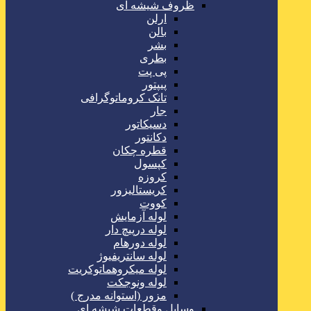
ظروف شیشه ای
ارلن
بالن
بشر
بطری
پی پت
پیپتور
تانک کروماتوگرافی
جار
دسیکاتور
دکانتور
قطره چکان
کپسول
کروزه
کریستالیزور
کووت
لوله آزمایش
لوله درپیچ دار
لوله دورهام
لوله سانتریفیوژ
لوله میکروهماتوکریت
لوله ونوجکت
مزور (استوانه مدرج )
وسایل وقطعات شیشه ای