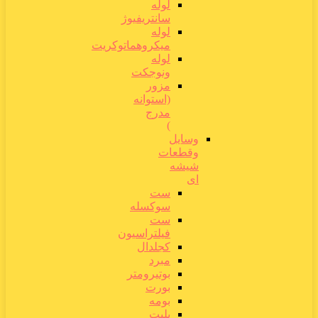
لوله
سانتریفیوژ
لوله
میکروهماتوکریت
لوله
ونوجکت
مزور
(استوانه
مدرج
)
وسایل
وقطعات
شیشه
ای
ست
سوکسله
ست
فیلتراسیون
کجلدال
مبرد
بوتیرومتر
بورت
بومه
پلیت