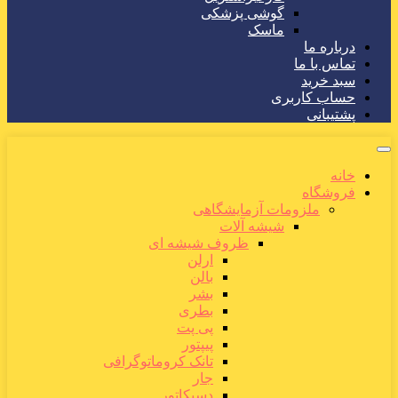
گوشی پزشکی
ماسک
درباره ما
تماس با ما
سبد خرید
حساب کاربری
پشتیبانی
خانه
فروشگاه
ملزومات آزمایشگاهی
شیشه آلات
ظروف شیشه ای
ارلن
بالن
بشر
بطری
پی پت
پیپتور
تانک کروماتوگرافی
جار
دسیکاتور