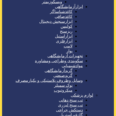
ویسکوزیمتر
ابزارآزمایشگاهی
کاغذشناساگر
کاغذصافی
ابزارسنجش دیجیتال
کولیس
ریزسنج
ابزاراستیل
ابزارفلزی
لامپ
پوار
تجهیزات آزمایشگاهی
سکوبندی وطراحی ومشاوره
موادشیمیایی
گریدآزمایشگاهی
گریدصنعتی
وسایل وظروف پلاستیکی و یکبارمصرف
نوک سمپلر
میکروتیوب
لوازم پزشکی
تب سنج دهانی
تب سنج لیزری
دستکش جراحی
گازغیراستریل