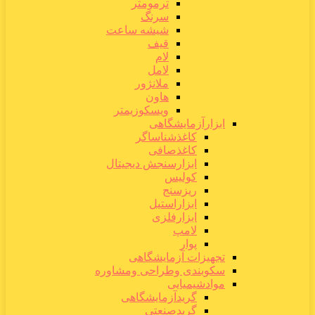
ترمومتر
سرنگ
شیشه ساعت
قیف
لام
لامل
ملانژور
هاون
ویسکوزیمتر
ابزارآزمایشگاهی
کاغذشناساگر
کاغذصافی
ابزارسنجش دیجیتال
کولیس
ریزسنج
ابزاراستیل
ابزارفلزی
لامپ
پوار
تجهیزات آزمایشگاهی
سکوبندی وطراحی ومشاوره
موادشیمیایی
گریدآزمایشگاهی
گریدصنعتی