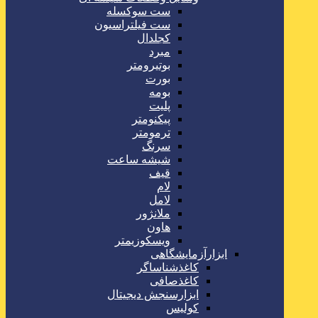
ست سوکسله
ست فیلتراسیون
کجلدال
مبرد
بوتیرومتر
بورت
بومه
پلیت
پیکنومتر
ترمومتر
سرنگ
شیشه ساعت
قیف
لام
لامل
ملانژور
هاون
ویسکوزیمتر
ابزارآزمایشگاهی
کاغذشناساگر
کاغذصافی
ابزارسنجش دیجیتال
کولیس