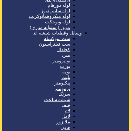
لوله دورهام
لوله سانتریفیوژ
لوله میکروهماتوکریت
لوله ونوجکت
مزور (استوانه مدرج )
وسایل وقطعات شیشه ای
ست سوکسله
ست فیلتراسیون
کجلدال
مبرد
بوتیرومتر
بورت
بومه
پلیت
پیکنومتر
ترمومتر
سرنگ
شیشه ساعت
قیف
لام
لامل
ملانژور
هاون