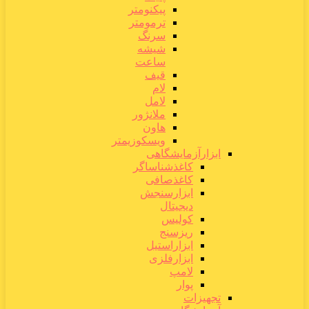
پیکنومتر
ترمومتر
سرنگ
شیشه
ساعت
قیف
لام
لامل
ملانژور
هاون
ویسکوزیمتر
ابزارآزمایشگاهی
کاغذشناساگر
کاغذصافی
ابزارسنجش
دیجیتال
کولیس
ریزسنج
ابزاراستیل
ابزارفلزی
لامپ
پوار
تجهیزات