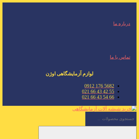
درباره ما
تماس با ما
لوازم آزمایشگاهی اوژن
5682 176 0912
55 42 43 66 021
66 54 43 66 021