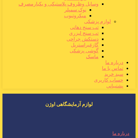
وسایل وظروف پلاستیکی و یکبارمصرف
نوک سمپلر
میکروتیوب
لوازم پزشکی
تب سنج دهانی
تب سنج لیزری
دستکش جراحی
گازغیراستریل
گوشی پزشکی
ماسک
درباره ما
تماس با ما
سبد خرید
حساب کاربری
پشتیبانی
لوازم آزمایشگاهی اوژن
درباره ما