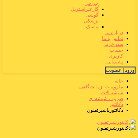
جراحی
گازغیراستریل
گوشی
پزشکی
ماسک
درباره ما
تماس با ما
سبد خرید
حساب
کاربری
پشتیبانی
ورود | عضویت
خانه
ملزومات آزمایشگاهی
شیشه آلات
ظروف شیشه ای
دکانتور
دکانتورباشیرتفلون