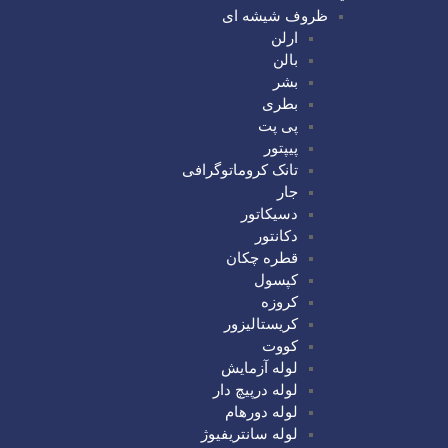
ظروف شیشه ای
ارلن
بالن
بشر
بطری
پی پت
پیپتور
تانک کروماتوگرافی
جار
دسیکاتور
دکانتور
قطره چکان
کپسول
کروزه
کریستالیزور
کووت
لوله آزمایش
لوله درپیچ دار
لوله دورهام
لوله سانتریفیوژ