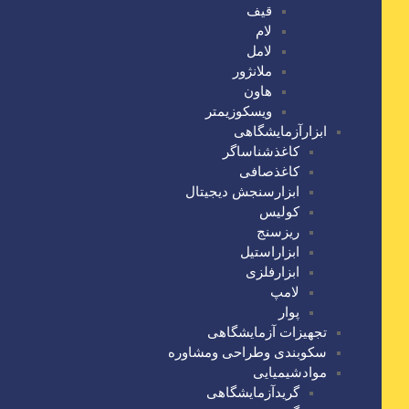
قیف
لام
لامل
ملانژور
هاون
ویسکوزیمتر
ابزارآزمایشگاهی
کاغذشناساگر
کاغذصافی
ابزارسنجش دیجیتال
کولیس
ریزسنج
ابزاراستیل
ابزارفلزی
لامپ
پوار
تجهیزات آزمایشگاهی
سکوبندی وطراحی ومشاوره
موادشیمیایی
گریدآزمایشگاهی