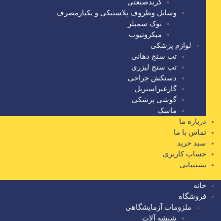
گریدصنعتی
وسایل وظروف پلاستیکی و یکبارمصرف
نوک سمپلر
میکروتیوب
لوازم پزشکی
تب سنج دهانی
تب سنج لیزری
دستکش جراحی
گازغیراستریل
گوشی پزشکی
ماسک
درباره ما
تماس با ما
سبد خرید
حساب کاربری
پشتیبانی
خانه
فروشگاه
ملزومات آزمایشگاهی
شیشه آلات