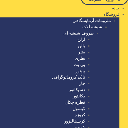
خانه
فروشگاه
ملزومات آزمایشگاهی
شیشه آلات
ظروف شیشه ای
ارلن
بالن
بشر
بطری
پی پت
پیپتور
تانک کروماتوگرافی
جار
دسیکاتور
دکانتور
قطره چکان
کپسول
کروزه
کریستالیزور
کووت