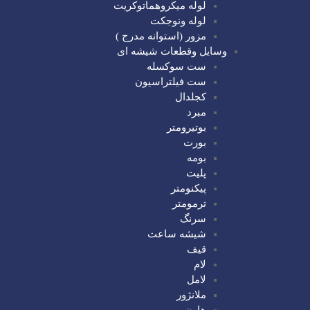
لوله میکروهماتوکریت
لوله ونوجکت
مزور (استوانه مدرج )
وسایل وقطعات شیشه ای
ست سوکسله
ست فیلتراسیون
کجلدال
مبرد
بوتیرومتر
بورت
بومه
پلیت
پیکنومتر
ترمومتر
سرنگ
شیشه ساعت
قیف
لام
لامل
ملانژور
هاون