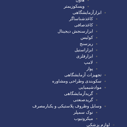
ویسکوزیمتر
ابزارآزمایشگاهی
کاغذشناساگر
کاغذصافی
ابزارسنجش دیجیتال
کولیس
ریزسنج
ابزاراستیل
ابزارفلزی
لامپ
پوار
تجهیزات آزمایشگاهی
سکوبندی وطراحی ومشاوره
موادشیمیایی
گریدآزمایشگاهی
گریدصنعتی
وسایل وظروف پلاستیکی و یکبارمصرف
نوک سمپلر
میکروتیوب
لوازم پزشکی