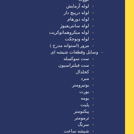
لوله آزمایش
لوله درپیچ دار
لوله دورهام
لوله سانتریفیوژ
لوله میکروهماتوکریت
لوله ونوجکت
مزور (استوانه مدرج )
وسایل وقطعات شیشه ای
ست سوکسله
ست فیلتراسیون
کجلدال
مبرد
بوتیرومتر
بورت
بومه
پلیت
پیکنومتر
ترمومتر
سرنگ
شیشه ساعت