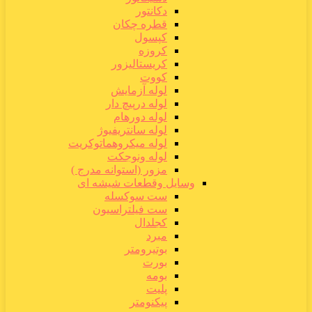
دکانتور
قطره چکان
کپسول
کروزه
کریستالیزور
کووت
لوله آزمایش
لوله درپیچ دار
لوله دورهام
لوله سانتریفیوژ
لوله میکروهماتوکریت
لوله ونوجکت
مزور (استوانه مدرج )
وسایل وقطعات شیشه ای
ست سوکسله
ست فیلتراسیون
کجلدال
مبرد
بوتیرومتر
بورت
بومه
پلیت
پیکنومتر