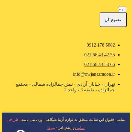
عضوم کن
5682 176 0912
55 42 43 66 021
66 54 43 66 021
info@owjanazmoon.ir
تهران - خیابان آزادی - نبش جمالزاده شمالی - مجتمع
جمالزاده - طبقه 3 - واحد 2
تمامی حقوق این سایت متعلق به لوازم آزمایشگاهی اوژن می باشد |
طراحی
سایت
و پشتیبانی :
وبیفا