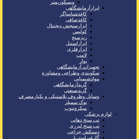
ویسکوزیمتر
ابزارآزمایشگاهی
کاغذشناساگر
کاغذصافی
ابزارسنجش دیجیتال
کولیس
ریزسنج
ابزاراستیل
ابزارفلزی
لامپ
پوار
تجهیزات آزمایشگاهی
سکوبندی وطراحی ومشاوره
موادشیمیایی
گریدآزمایشگاهی
گریدصنعتی
وسایل وظروف پلاستیکی و یکبارمصرف
نوک سمپلر
میکروتیوب
لوازم پزشکی
تب سنج دهانی
تب سنج لیزری
دستکش جراحی
گازغیراستریل