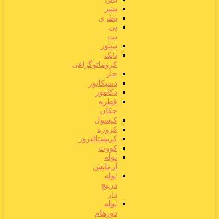
بشر
بطری
پی
پت
پیپتور
تانک
کروماتوگرافی
جار
دسیکاتور
دکانتور
قطره
چکان
کپسول
کروزه
کریستالیزور
کووت
لوله
آزمایش
لوله
درپیچ
دار
لوله
دورهام