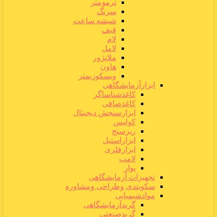
ترمومتر
سرنگ
شیشه ساعت
قیف
لام
لامل
ملانژور
هاون
ویسکوزیمتر
ابزارآزمایشگاهی
کاغذشناساگر
کاغذصافی
ابزارسنجش دیجیتال
کولیس
ریزسنج
ابزاراستیل
ابزارفلزی
لامپ
پوار
تجهیزات آزمایشگاهی
سکوبندی وطراحی ومشاوره
موادشیمیایی
گریدآزمایشگاهی
گریدصنعتی