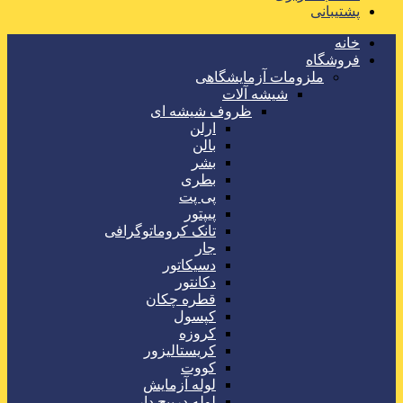
پشتیبانی
خانه
فروشگاه
ملزومات آزمایشگاهی
شیشه آلات
ظروف شیشه ای
ارلن
بالن
بشر
بطری
پی پت
پیپتور
تانک کروماتوگرافی
جار
دسیکاتور
دکانتور
قطره چکان
کپسول
کروزه
کریستالیزور
کووت
لوله آزمایش
لوله درپیچ دار