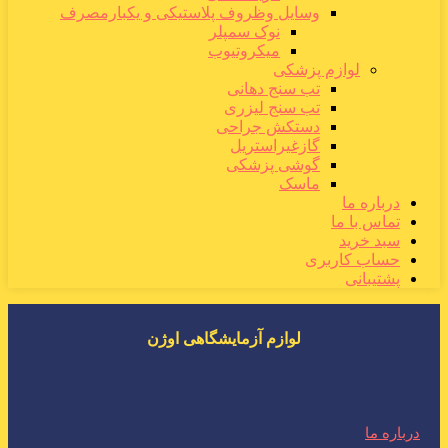
وسایل وظروف پلاستیکی و یکبارمصرف
نوک سمپلر
میکروتیوب
لوازم پزشکی
تب سنج دهانی
تب سنج لیزری
دستکش جراحی
گازغیراستریل
گوشی پزشکی
ماسک
درباره ما
تماس با ما
سبد خرید
حساب کاربری
پشتیبانی
لوازم آزمایشگاهی اوژن
درباره ما