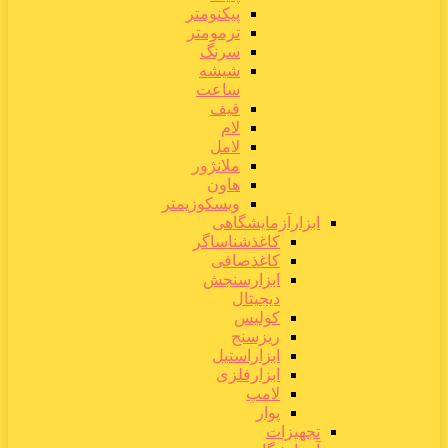
پیکنومتر
ترمومتر
سرنگ
شیشه
ساعت
قیف
لام
لامل
ملانژور
هاون
ویسکوزیمتر
ابزارآزمایشگاهی
کاغذشناساگر
کاغذصافی
ابزارسنجش
دیجیتال
کولیس
ریزسنج
ابزاراستیل
ابزارفلزی
لامپ
پوار
تجهیزات