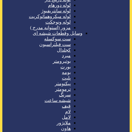
لوله دورهام
لوله سانتریفیوژ
لوله میکروهماتوکریت
لوله ونوجکت
مزور (استوانه مدرج )
وسایل وقطعات شیشه ای
ست سوکسله
ست فیلتراسیون
کجلدال
مبرد
بوتیرومتر
بورت
بومه
پلیت
پیکنومتر
ترمومتر
سرنگ
شیشه ساعت
قیف
لام
لامل
ملانژور
هاون