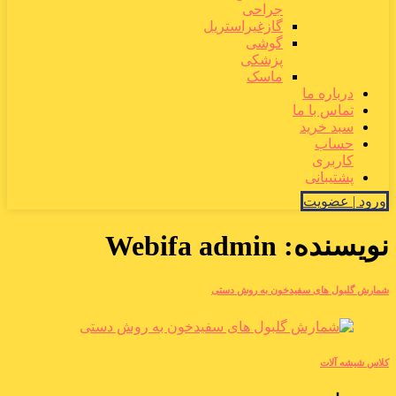
جراحی
گازغیراستریل
گوشی
پزشکی
ماسک
درباره ما
تماس با ما
سبد خرید
حساب
کاربری
پشتیبانی
ورود | عضویت
نویسنده:
Webifa admin
شمارش گلبول های سفیدخون به روش دستی
کلاس شیشه آلات