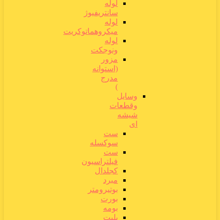
لوله
سانتریفیوژ
لوله
میکروهماتوکریت
لوله
ونوجکت
مزور
(استوانه
مدرج
)
وسایل
وقطعات
شیشه
ای
ست
سوکسله
ست
فیلتراسیون
کجلدال
مبرد
بوتیرومتر
بورت
بومه
پلیت