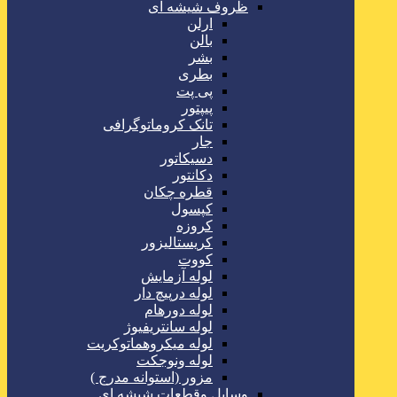
ظروف شیشه ای
ارلن
بالن
بشر
بطری
پی پت
پیپتور
تانک کروماتوگرافی
جار
دسیکاتور
دکانتور
قطره چکان
کپسول
کروزه
کریستالیزور
کووت
لوله آزمایش
لوله درپیچ دار
لوله دورهام
لوله سانتریفیوژ
لوله میکروهماتوکریت
لوله ونوجکت
مزور (استوانه مدرج )
وسایل وقطعات شیشه ای