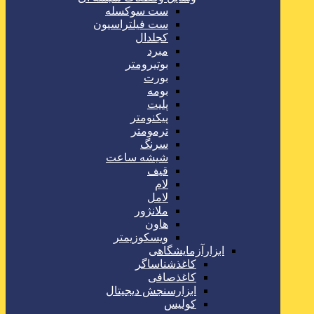
ست سوکسله
ست فیلتراسیون
کجلدال
مبرد
بوتیرومتر
بورت
بومه
پلیت
پیکنومتر
ترمومتر
سرنگ
شیشه ساعت
قیف
لام
لامل
ملانژور
هاون
ویسکوزیمتر
ابزارآزمایشگاهی
کاغذشناساگر
کاغذصافی
ابزارسنجش دیجیتال
کولیس