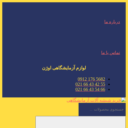
درباره ما
تماس با ما
لوازم آزمایشگاهی اوژن
5682 176 0912
55 42 43 66 021
66 54 43 66 021