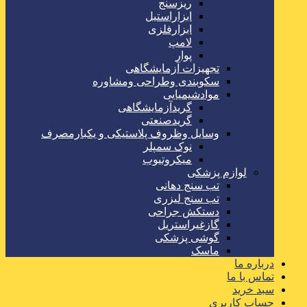
ریزسنج
ابزاراستیل
ابزارفلزی
لامپ
پوار
تجهیزات آزمایشگاهی
سکوبندی وطراحی ومشاوره
موادشیمیایی
گریدآزمایشگاهی
گریدصنعتی
وسایل وظروف پلاستیکی و یکبارمصرف
نوک سمپلر
میکروتیوب
لوازم پزشکی
تب سنج دهانی
تب سنج لیزری
دستکش جراحی
گازغیراستریل
گوشی پزشکی
ماسک
درباره ما
تماس با ما
سبد خرید
حساب کاربری