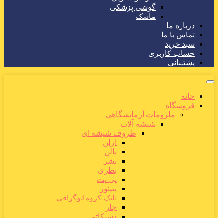
گوشی پزشکی
ماسک
درباره ما
تماس با ما
سبد خرید
حساب کاربری
پشتیبانی
خانه
فروشگاه
ملزومات آزمایشگاهی
شیشه آلات
ظروف شیشه ای
ارلن
بالن
بشر
بطری
پی پت
پیپتور
تانک کروماتوگرافی
جار
دسیکاتور