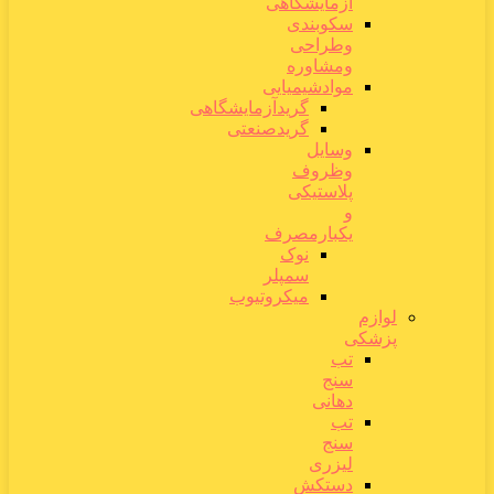
آزمایشگاهی
سکوبندی
وطراحی
ومشاوره
موادشیمیایی
گریدآزمایشگاهی
گریدصنعتی
وسایل
وظروف
پلاستیکی
و
یکبارمصرف
نوک
سمپلر
میکروتیوب
لوازم
پزشکی
تب
سنج
دهانی
تب
سنج
لیزری
دستکش