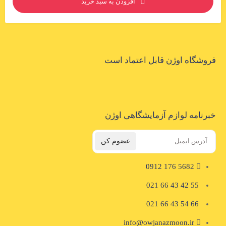
افزودن به سبد خرید
فروشگاه اوژن قابل اعتماد است
خبرنامه لوازم آزمایشگاهی اوژن
عضوم کن
5682 176 0912
55 42 43 66 021
66 54 43 66 021
info@owjanazmoon.ir