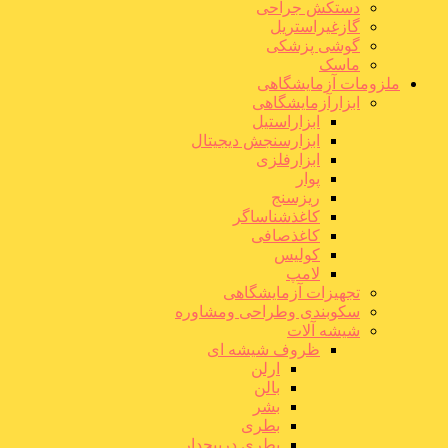
دستکش جراحی
گازغیراستریل
گوشی پزشکی
ماسک
ملزومات آزمایشگاهی
ابزارآزمایشگاهی
ابزاراستیل
ابزارسنجش دیجیتال
ابزارفلزی
پوار
ریزسنج
کاغذشناساگر
کاغذصافی
کولیس
لامپ
تجهیزات آزمایشگاهی
سکوبندی وطراحی ومشاوره
شیشه آلات
ظروف شیشه ای
ارلن
بالن
بشر
بطری
بطری درپیچدار