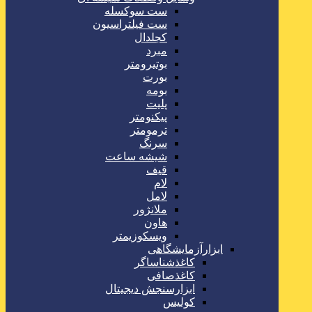
ست سوکسله
ست فیلتراسیون
کجلدال
مبرد
بوتیرومتر
بورت
بومه
پلیت
پیکنومتر
ترمومتر
سرنگ
شیشه ساعت
قیف
لام
لامل
ملانژور
هاون
ویسکوزیمتر
ابزارآزمایشگاهی
کاغذشناساگر
کاغذصافی
ابزارسنجش دیجیتال
کولیس