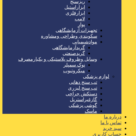
ریزسنج
ابزاراستیل
ابزارفلزی
لامپ
پوار
تجهیزات آزمایشگاهی
سکوبندی وطراحی ومشاوره
موادشیمیایی
گریدآزمایشگاهی
گریدصنعتی
وسایل وظروف پلاستیکی و یکبارمصرف
نوک سمپلر
میکروتیوب
لوازم پزشکی
تب سنج دهانی
تب سنج لیزری
دستکش جراحی
گازغیراستریل
گوشی پزشکی
ماسک
درباره ما
تماس با ما
سبد خرید
حساب کاربری