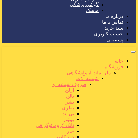
گوشی پزشکی
ماسک
درباره ما
تماس با ما
سبد خرید
حساب کاربری
پشتیبانی
خانه
فروشگاه
ملزومات آزمایشگاهی
شیشه آلات
ظروف شیشه ای
ارلن
بالن
بشر
بطری
پی پت
پیپتور
تانک کروماتوگرافی
جار
دسیکاتور