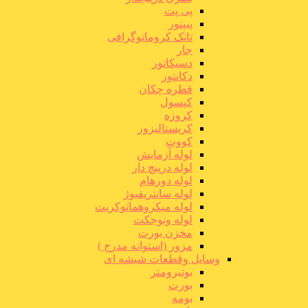
پی پت
پیپتور
تانک کروماتوگرافی
جار
دسیکاتور
دکانتور
قطره چکان
کپسول
کروزه
کریستالیزور
کووت
لوله آزمایش
لوله درپیچ دار
لوله دورهام
لوله سانتریفیوژ
لوله میکروهماتوکریت
لوله ونوجکت
مخزن بورت
مزور (استوانه مدرج )
وسایل وقطعات شیشه ای
بوتیرومتر
بورت
بومه