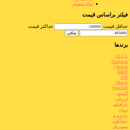
نوک سمپلر
فیلتر براساس قیمت
حداقل قیمت
حداكثر قيمت
صافی
برندها
ALLA
Citotest
D&N
EM
Merck
Quickfit
المینو
ایزولب
پارافیلم
دتول
رازوترم
زیماکس
سوپرتک