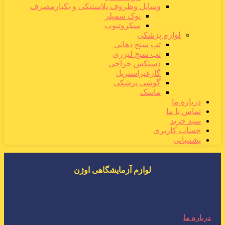
وسایل وظروف پلاستیکی و یکبارمصرف
نوک سمپلر
میکروتیوب
لوازم پزشکی
تب سنج دهانی
تب سنج لیزری
دستکش جراحی
گازغیراستریل
گوشی پزشکی
ماسک
درباره ما
تماس با ما
سبد خرید
حساب کاربری
پشتیبانی
لوازم آزمایشگاهی اوژن
درباره ما