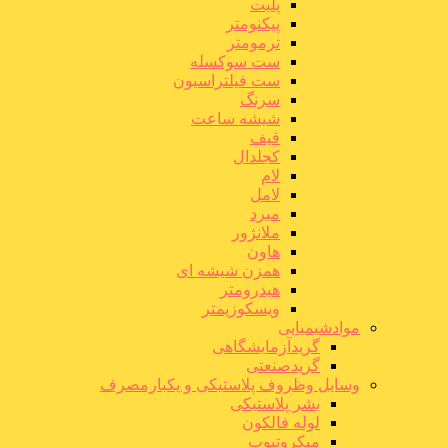
پلیت
پیکنومتر
ترمومتر
ست سوکسله
ست فیلتراسیون
سرنگ
شیشه ساعت
قیف
کجلدال
لام
لامل
مبرد
ملانژور
هاون
همزن شیشه ای
هیدرومتر
ویسکوزیمتر
موادشیمیایی
گریدآزمایشگاهی
گریدصنعتی
وسایل وظروف پلاستیکی و یکبارمصرف
بشر پلاستیکی
لوله فالکون
میکروتیوب