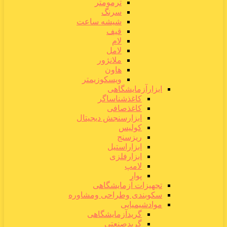
ترمومتر
سرنگ
شیشه ساعت
قیف
لام
لامل
ملانژور
هاون
ویسکوزیمتر
ابزارآزمایشگاهی
کاغذشناساگر
کاغذصافی
ابزارسنجش دیجیتال
کولیس
ریزسنج
ابزاراستیل
ابزارفلزی
لامپ
پوار
تجهیزات آزمایشگاهی
سکوبندی وطراحی ومشاوره
موادشیمیایی
گریدآزمایشگاهی
گریدصنعتی