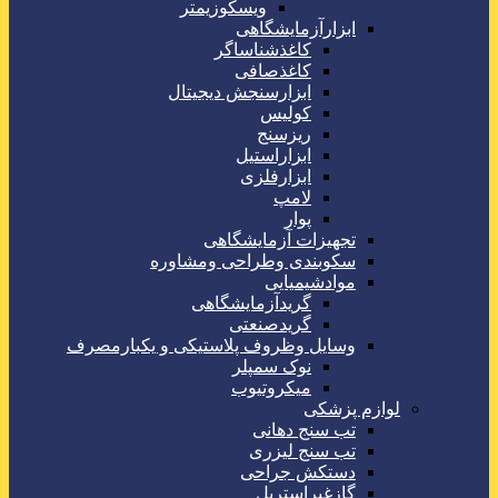
ویسکوزیمتر
ابزارآزمایشگاهی
کاغذشناساگر
کاغذصافی
ابزارسنجش دیجیتال
کولیس
ریزسنج
ابزاراستیل
ابزارفلزی
لامپ
پوار
تجهیزات آزمایشگاهی
سکوبندی وطراحی ومشاوره
موادشیمیایی
گریدآزمایشگاهی
گریدصنعتی
وسایل وظروف پلاستیکی و یکبارمصرف
نوک سمپلر
میکروتیوب
لوازم پزشکی
تب سنج دهانی
تب سنج لیزری
دستکش جراحی
گازغیراستریل