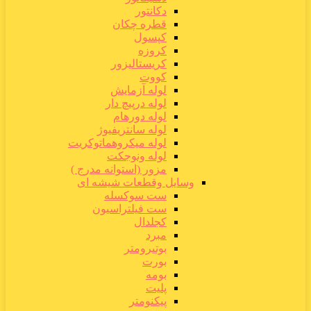
دکانتور
قطره چکان
کپسول
کروزه
کریستالیزور
کووت
لوله آزمایش
لوله درپیچ دار
لوله دورهام
لوله سانتریفیوژ
لوله میکروهماتوکریت
لوله ونوجکت
مزور (استوانه مدرج )
وسایل وقطعات شیشه ای
ست سوکسله
ست فیلتراسیون
کجلدال
مبرد
بوتیرومتر
بورت
بومه
پلیت
پیکنومتر