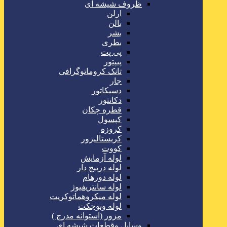
ظروف شیشه ای
ارلن
بالن
بشر
بطری
پی پت
پیپتور
تانک کروماتوگرافی
جار
دسیکاتور
دکانتور
قطره چکان
کپسول
کروزه
کریستالیزور
کووت
لوله آزمایش
لوله درپیچ دار
لوله دورهام
لوله سانتریفیوژ
لوله میکروهماتوکریت
لوله ونوجکت
مزور (استوانه مدرج )
وسایل وقطعات شیشه ای