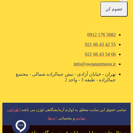
عضوم کن
5682 176 0912
55 42 43 66 021
66 54 43 66 021
info@owjanazmoon.ir
تهران - خیابان آزادی - نبش جمالزاده شمالی - مجتمع
جمالزاده - طبقه 3 - واحد 2
تمامی حقوق این سایت متعلق به لوازم آزمایشگاهی اوژن می باشد |
طراحی
سایت
و پشتیبانی :
وبیفا
درحال حاضر به دلیل نوسانات قیمت ، درگاه پرداخت فعال نمی