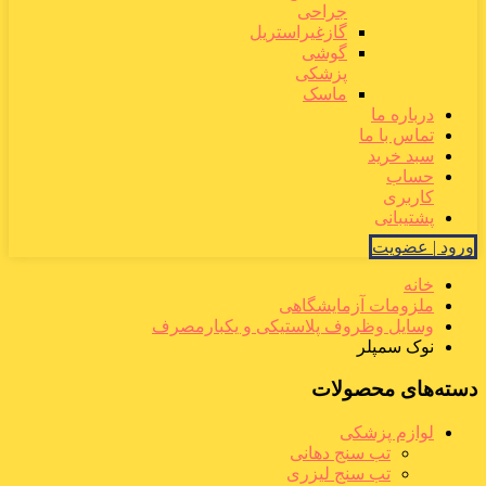
جراحی
گازغیراستریل
گوشی
پزشکی
ماسک
درباره ما
تماس با ما
سبد خرید
حساب
کاربری
پشتیبانی
ورود | عضویت
خانه
ملزومات آزمایشگاهی
وسایل وظروف پلاستیکی و یکبارمصرف
نوک سمپلر
دسته‌های محصولات
لوازم پزشکی
تب سنج دهانی
تب سنج لیزری