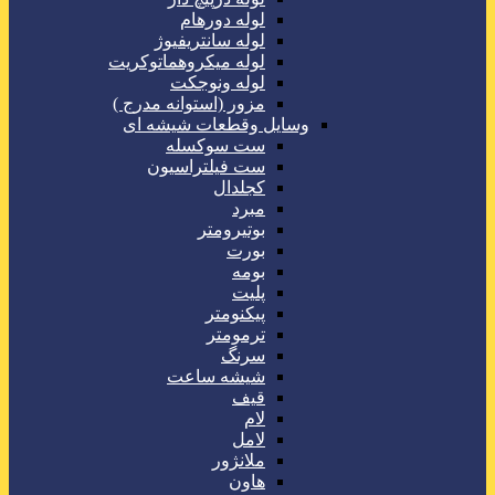
لوله دورهام
لوله سانتریفیوژ
لوله میکروهماتوکریت
لوله ونوجکت
مزور (استوانه مدرج )
وسایل وقطعات شیشه ای
ست سوکسله
ست فیلتراسیون
کجلدال
مبرد
بوتیرومتر
بورت
بومه
پلیت
پیکنومتر
ترمومتر
سرنگ
شیشه ساعت
قیف
لام
لامل
ملانژور
هاون