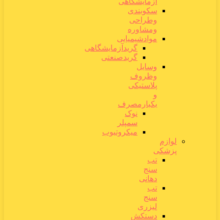
آزمایشگاهی
سکوبندی
وطراحی
ومشاوره
موادشیمیایی
گریدآزمایشگاهی
گریدصنعتی
وسایل
وظروف
پلاستیکی
و
یکبارمصرف
نوک
سمپلر
میکروتیوب
لوازم
پزشکی
تب
سنج
دهانی
تب
سنج
لیزری
دستکش