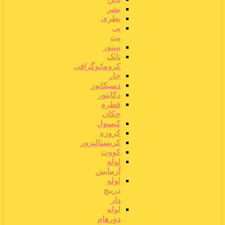
بشر
بطری
پی
پت
پیپتور
تانک
کروماتوگرافی
جار
دسیکاتور
دکانتور
قطره
چکان
کپسول
کروزه
کریستالیزور
کووت
لوله
آزمایش
لوله
درپیچ
دار
لوله
دورهام