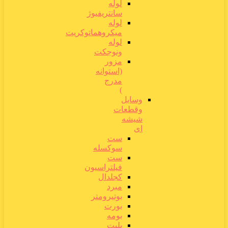
لوله
سانتریفیوژ
لوله
میکروهماتوکریت
لوله
ونوجکت
مزور
(استوانه
مدرج
)
وسایل
وقطعات
شیشه
ای
ست
سوکسله
ست
فیلتراسیون
کجلدال
مبرد
بوتیرومتر
بورت
بومه
پلیت