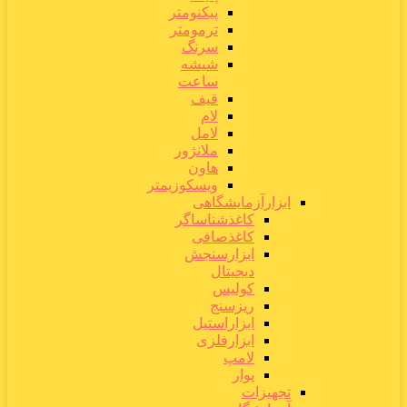
پیکنومتر
ترمومتر
سرنگ
شیشه
ساعت
قیف
لام
لامل
ملانژور
هاون
ویسکوزیمتر
ابزارآزمایشگاهی
کاغذشناساگر
کاغذصافی
ابزارسنجش
دیجیتال
کولیس
ریزسنج
ابزاراستیل
ابزارفلزی
لامپ
پوار
تجهیزات