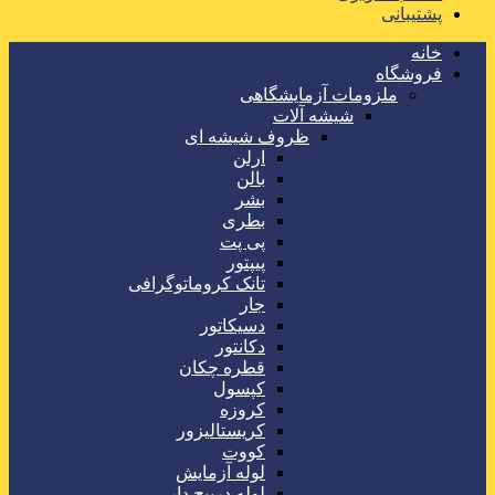
پشتیبانی
خانه
فروشگاه
ملزومات آزمایشگاهی
شیشه آلات
ظروف شیشه ای
ارلن
بالن
بشر
بطری
پی پت
پیپتور
تانک کروماتوگرافی
جار
دسیکاتور
دکانتور
قطره چکان
کپسول
کروزه
کریستالیزور
کووت
لوله آزمایش
لوله درپیچ دار