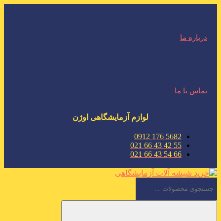
درباره ما
تماس با ما
لوازم آزمایشگاهی اوژن
5682 176 0912
55 42 43 66 021
66 54 43 66 021