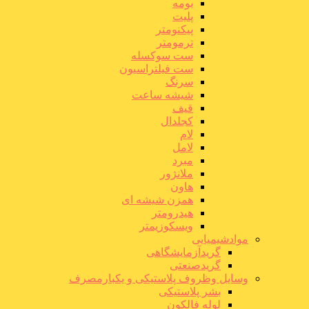
بومه
پلیت
پیکنومتر
ترمومتر
ست سوکسله
ست فیلتراسیون
سرنگ
شیشه ساعت
قیف
کجلدال
لام
لامل
مبرد
ملانژور
هاون
همزن شیشه ای
هیدرومتر
ویسکوزیمتر
موادشیمیایی
گریدآزمایشگاهی
گریدصنعتی
وسایل وظروف پلاستیکی و یکبارمصرف
بشر پلاستیکی
لوله فالکون