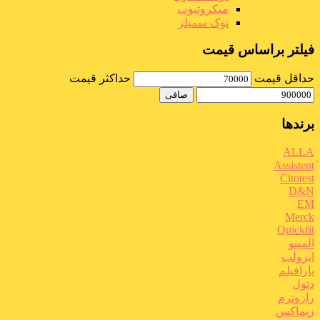
میکروتیوب
نوک سمپلر
فیلتر براساس قیمت
حداقل قیمت
حداكثر قيمت
صافی
برندها
ALLA
Citotest
D&N
EM
Merck
Quickfit
المینو
ایزولب
پارافیلم
دتول
رازوترم
زیماکس