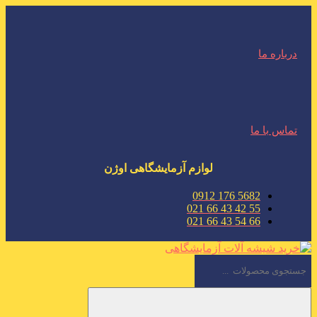
درباره ما
تماس با ما
لوازم آزمایشگاهی اوژن
5682 176 0912
55 42 43 66 021
66 54 43 66 021