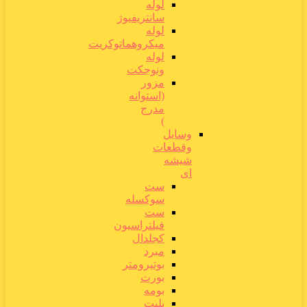
لوله
سانتریفیوژ
لوله
میکروهماتوکریت
لوله
ونوجکت
مزور
(استوانه
مدرج
)
وسایل
وقطعات
شیشه
ای
ست
سوکسله
ست
فیلتراسیون
کجلدال
مبرد
بوتیرومتر
بورت
بومه
پلیت