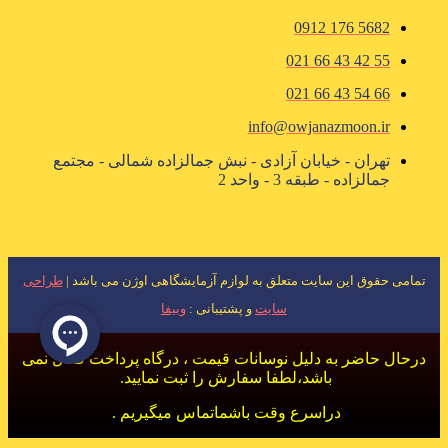
5682 176 0912
55 42 43 66 021
66 54 43 66 021
info@owjanazmoon.ir
تهران - خیابان آزادی - نبش جمالزاده شمالی - مجتمع
جمالزاده - طبقه 3 - واحد 2
تمامی حقوق این سایت متعلق به لوازم آزمایشگاهی اوژن می باشد |
طراحی
سایت
و پشتیبانی :
وبیفا
درحال حاضر به دلیل نوسانات قیمت ، درگاه پرداخت فعال نمی
باشد،لطفا سفارش را ثبت نمایید.
دراسرع وقت باشماتماس میگیریم .