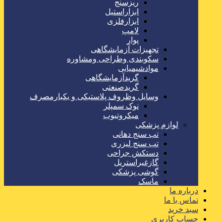
ریزسنج
ابزاراستیل
ابزارفلزی
لامپ
پوار
تجهیزات آزمایشگاهی
سکوبندی وطراحی ومشاوره
موادشیمیایی
گریدآزمایشگاهی
گریدصنعتی
وسایل وظروف پلاستیکی و یکبارمصرف
نوک سمپلر
میکروتیوب
لوازم پزشکی
تب سنج دهانی
تب سنج لیزری
دستکش جراحی
گازغیراستریل
گوشی پزشکی
ماسک
درباره ما
تماس با ما
سبد خرید
حساب کاربری