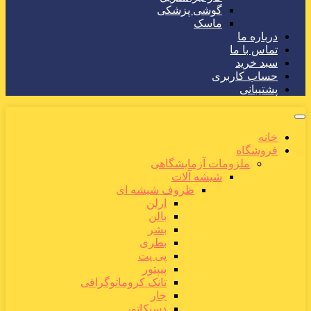
گوشی پزشکی
ماسک
درباره ما
تماس با ما
سبد خرید
حساب کاربری
پشتیبانی
خانه
فروشگاه
ملزومات آزمایشگاهی
شیشه آلات
ظروف شیشه ای
ارلن
بالن
بشر
بطری
پی پت
پیپتور
تانک کروماتوگرافی
جار
دسیکاتور