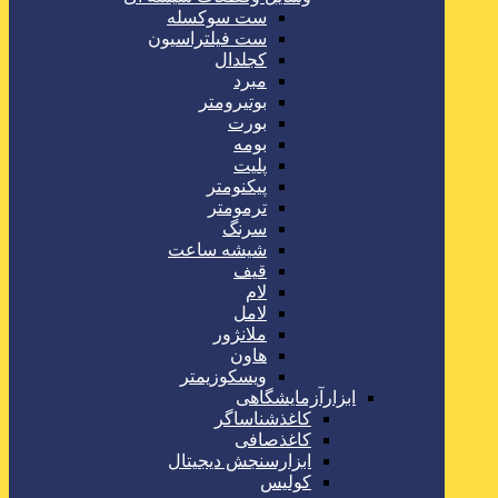
ست سوکسله
ست فیلتراسیون
کجلدال
مبرد
بوتیرومتر
بورت
بومه
پلیت
پیکنومتر
ترمومتر
سرنگ
شیشه ساعت
قیف
لام
لامل
ملانژور
هاون
ویسکوزیمتر
ابزارآزمایشگاهی
کاغذشناساگر
کاغذصافی
ابزارسنجش دیجیتال
کولیس