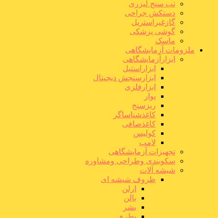
تب سنج لیزری
دستکش جراحی
گازغیراستریل
گوشی پزشکی
ماسک
ملزومات آزمایشگاهی
ابزارآزمایشگاهی
ابزاراستیل
ابزارسنجش دیجیتال
ابزارفلزی
پوار
ریزسنج
کاغذشناساگر
کاغذصافی
کولیس
لامپ
تجهیزات آزمایشگاهی
سکوبندی وطراحی ومشاوره
شیشه آلات
ظروف شیشه ای
ارلن
بالن
بشر
بطری