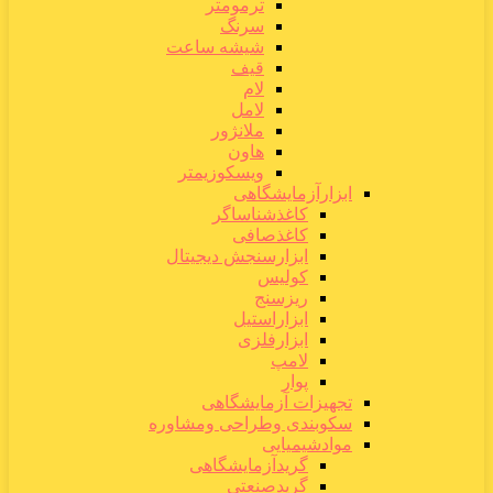
ترمومتر
سرنگ
شیشه ساعت
قیف
لام
لامل
ملانژور
هاون
ویسکوزیمتر
ابزارآزمایشگاهی
کاغذشناساگر
کاغذصافی
ابزارسنجش دیجیتال
کولیس
ریزسنج
ابزاراستیل
ابزارفلزی
لامپ
پوار
تجهیزات آزمایشگاهی
سکوبندی وطراحی ومشاوره
موادشیمیایی
گریدآزمایشگاهی
گریدصنعتی