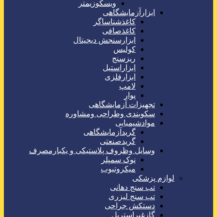
ویسکوزیمتر
ابزارآزمایشگاهی
کاغذشناساگر
کاغذصافی
ابزارسنجش دیجیتال
کولیس
ریزسنج
ابزاراستیل
ابزارفلزی
لامپ
پوار
تجهیزات آزمایشگاهی
سکوبندی وطراحی ومشاوره
موادشیمیایی
گریدآزمایشگاهی
گریدصنعتی
وسایل وظروف پلاستیکی و یکبارمصرف
نوک سمپلر
میکروتیوب
لوازم پزشکی
تب سنج دهانی
تب سنج لیزری
دستکش جراحی
گازغیراستریل