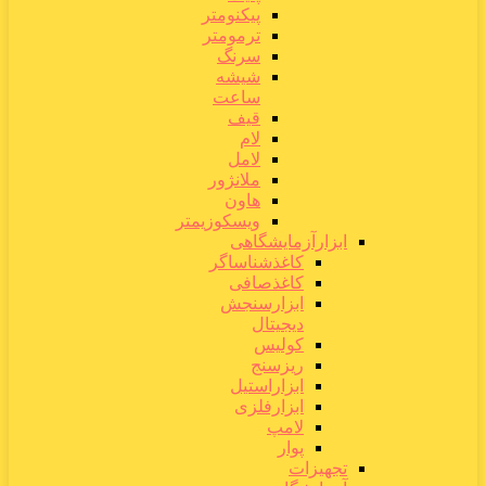
پیکنومتر
ترمومتر
سرنگ
شیشه
ساعت
قیف
لام
لامل
ملانژور
هاون
ویسکوزیمتر
ابزارآزمایشگاهی
کاغذشناساگر
کاغذصافی
ابزارسنجش
دیجیتال
کولیس
ریزسنج
ابزاراستیل
ابزارفلزی
لامپ
پوار
تجهیزات