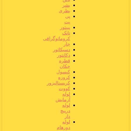
بشر
بطری
پی
پت
پیپتور
تانک
کروماتوگرافی
جار
دسیکاتور
دکانتور
قطره
چکان
کپسول
کروزه
کریستالیزور
کووت
لوله
آزمایش
لوله
درپیچ
دار
لوله
دورهام