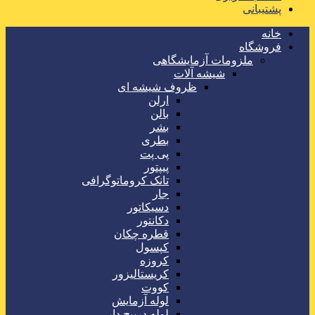
پشتیبانی
خانه
فروشگاه
ملزومات آزمایشگاهی
شیشه آلات
ظروف شیشه ای
ارلن
بالن
بشر
بطری
پی پت
پیپتور
تانک کروماتوگرافی
جار
دسیکاتور
دکانتور
قطره چکان
کپسول
کروزه
کریستالیزور
کووت
لوله آزمایش
لوله درپیچ دار