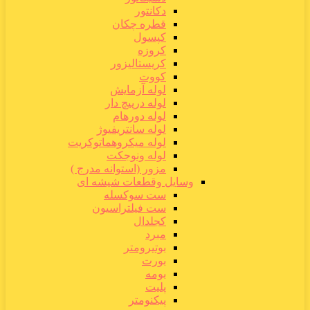
دکانتور
قطره چکان
کپسول
کروزه
کریستالیزور
کووت
لوله آزمایش
لوله درپیچ دار
لوله دورهام
لوله سانتریفیوژ
لوله میکروهماتوکریت
لوله ونوجکت
مزور (استوانه مدرج )
وسایل وقطعات شیشه ای
ست سوکسله
ست فیلتراسیون
کجلدال
مبرد
بوتیرومتر
بورت
بومه
پلیت
پیکنومتر