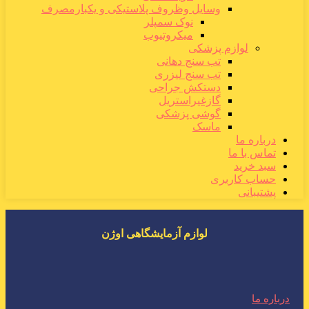
وسایل وظروف پلاستیکی و یکبارمصرف
نوک سمپلر
میکروتیوب
لوازم پزشکی
تب سنج دهانی
تب سنج لیزری
دستکش جراحی
گازغیراستریل
گوشی پزشکی
ماسک
درباره ما
تماس با ما
سبد خرید
حساب کاربری
پشتیبانی
لوازم آزمایشگاهی اوژن
درباره ما