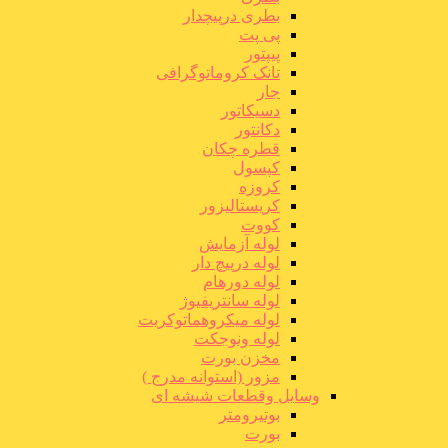
بطری درپیچدار
پی پت
پیپتور
تانک کروماتوگرافی
جار
دسیکاتور
دکانتور
قطره چکان
کپسول
کروزه
کریستالیزور
کووت
لوله آزمایش
لوله درپیچ دار
لوله دورهام
لوله سانتریفیوژ
لوله میکروهماتوکریت
لوله ونوجکت
مخزن بورت
مزور (استوانه مدرج )
وسایل وقطعات شیشه ای
بوتیرومتر
بورت