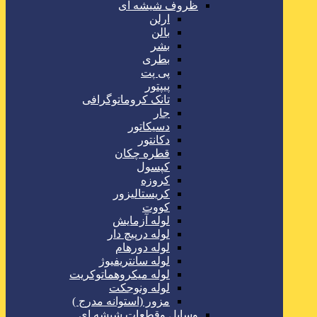
ظروف شیشه ای
ارلن
بالن
بشر
بطری
پی پت
پیپتور
تانک کروماتوگرافی
جار
دسیکاتور
دکانتور
قطره چکان
کپسول
کروزه
کریستالیزور
کووت
لوله آزمایش
لوله درپیچ دار
لوله دورهام
لوله سانتریفیوژ
لوله میکروهماتوکریت
لوله ونوجکت
مزور (استوانه مدرج )
وسایل وقطعات شیشه ای