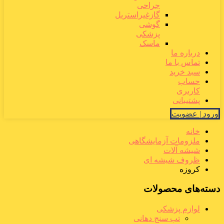
جراحی
گازغیراستریل
گوشی
پزشکی
ماسک
درباره ما
تماس با ما
سبد خرید
حساب
کاربری
پشتیبانی
ورود | عضویت
خانه
ملزومات آزمایشگاهی
شیشه آلات
ظروف شیشه ای
کروزه
دسته‌های محصولات
لوازم پزشکی
تب سنج دهانی