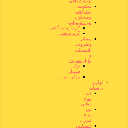
آزمایشگاهی
سکوبندی
وطراحی
ومشاوره
موادشیمیایی
گریدآزمایشگاهی
گریدصنعتی
وسایل
وظروف
پلاستیکی
و
یکبارمصرف
نوک
سمپلر
میکروتیوب
لوازم
پزشکی
تب
سنج
دهانی
تب
سنج
لیزری
دستکش