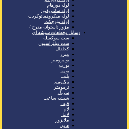
لوله دورهام
لوله سانتریفیوژ
لوله میکروهماتوکریت
لوله ونوجکت
مزور (استوانه مدرج )
وسایل وقطعات شیشه ای
ست سوکسله
ست فیلتراسیون
کجلدال
مبرد
بوتیرومتر
بورت
بومه
پلیت
پیکنومتر
ترمومتر
سرنگ
شیشه ساعت
قیف
لام
لامل
ملانژور
هاون