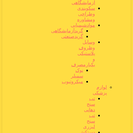
آزمایشگاهی
سکوبندی
وطراحی
ومشاوره
موادشیمیایی
گریدآزمایشگاهی
گریدصنعتی
وسایل
وظروف
پلاستیکی
و
یکبارمصرف
نوک
سمپلر
میکروتیوب
لوازم
پزشکی
تب
سنج
دهانی
تب
سنج
لیزری
دستکش