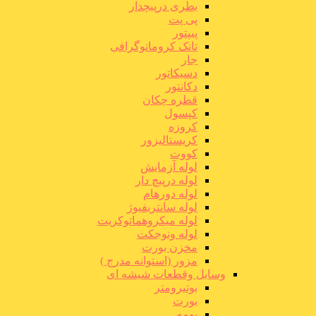
بطری درپیچدار
پی پت
پیپتور
تانک کروماتوگرافی
جار
دسیکاتور
دکانتور
قطره چکان
کپسول
کروزه
کریستالیزور
کووت
لوله آزمایش
لوله درپیچ دار
لوله دورهام
لوله سانتریفیوژ
لوله میکروهماتوکریت
لوله ونوجکت
مخزن بورت
مزور (استوانه مدرج )
وسایل وقطعات شیشه ای
بوتیرومتر
بورت
بومه