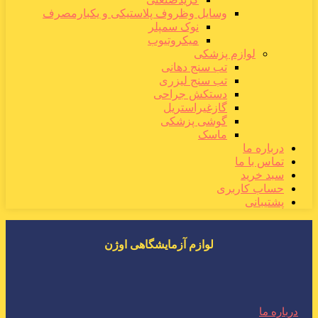
وسایل وظروف پلاستیکی و یکبارمصرف
نوک سمپلر
میکروتیوب
لوازم پزشکی
تب سنج دهانی
تب سنج لیزری
دستکش جراحی
گازغیراستریل
گوشی پزشکی
ماسک
درباره ما
تماس با ما
سبد خرید
حساب کاربری
پشتیبانی
لوازم آزمایشگاهی اوژن
درباره ما