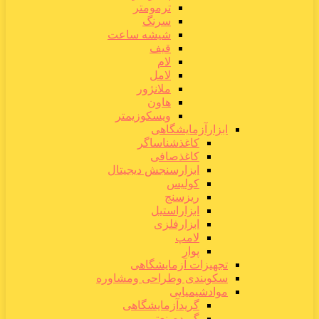
ترمومتر
سرنگ
شیشه ساعت
قیف
لام
لامل
ملانژور
هاون
ویسکوزیمتر
ابزارآزمایشگاهی
کاغذشناساگر
کاغذصافی
ابزارسنجش دیجیتال
کولیس
ریزسنج
ابزاراستیل
ابزارفلزی
لامپ
پوار
تجهیزات آزمایشگاهی
سکوبندی وطراحی ومشاوره
موادشیمیایی
گریدآزمایشگاهی
گریدصنعتی