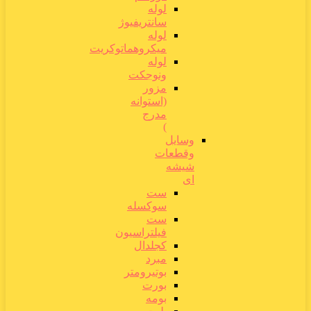
لوله
سانتریفیوژ
لوله
میکروهماتوکریت
لوله
ونوجکت
مزور
(استوانه
مدرج
)
وسایل
وقطعات
شیشه
ای
ست
سوکسله
ست
فیلتراسیون
کجلدال
مبرد
بوتیرومتر
بورت
بومه