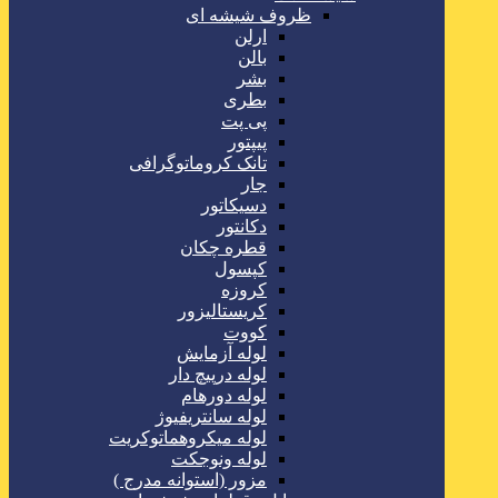
ظروف شیشه ای
ارلن
بالن
بشر
بطری
پی پت
پیپتور
تانک کروماتوگرافی
جار
دسیکاتور
دکانتور
قطره چکان
کپسول
کروزه
کریستالیزور
کووت
لوله آزمایش
لوله درپیچ دار
لوله دورهام
لوله سانتریفیوژ
لوله میکروهماتوکریت
لوله ونوجکت
مزور (استوانه مدرج )