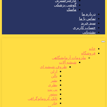
گازغیراستریل
گوشی پزشکی
ماسک
درباره ما
تماس با ما
سبد خرید
حساب کاربری
پشتیبانی
خانه
فروشگاه
ملزومات آزمایشگاهی
شیشه آلات
ظروف شیشه ای
ارلن
بالن
بشر
بطری
پی پت
پیپتور
تانک کروماتوگرافی
جار