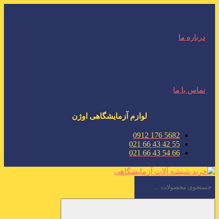
درباره ما
تماس با ما
لوازم آزمایشگاهی اوژن
5682 176 0912
55 42 43 66 021
66 54 43 66 021