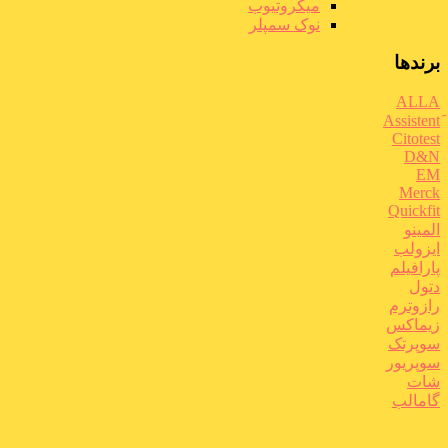
میکروتیوب
نوک سمپلر
برندها
ALLA
Citotest
D&N
EM
Merck
Quickfit
المینو
ایزولب
پارافیلم
دتول
رازوترم
زیماکس
سوپرتک
سوپریور
شات
گامالب