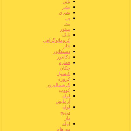
بالن
بشر
بطری
پی
پت
پیپتور
تانک
کروماتوگرافی
جار
دسیکاتور
دکانتور
قطره
چکان
کپسول
کروزه
کریستالیزور
کووت
لوله
آزمایش
لوله
درپیچ
دار
لوله
دورهام