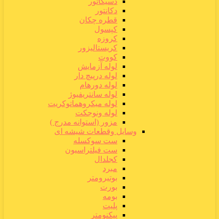
دسیکاتور
دکانتور
قطره چکان
کپسول
کروزه
کریستالیزور
کووت
لوله آزمایش
لوله درپیچ دار
لوله دورهام
لوله سانتریفیوژ
لوله میکروهماتوکریت
لوله ونوجکت
مزور (استوانه مدرج )
وسایل وقطعات شیشه ای
ست سوکسله
ست فیلتراسیون
کجلدال
مبرد
بوتیرومتر
بورت
بومه
پلیت
پیکنومتر