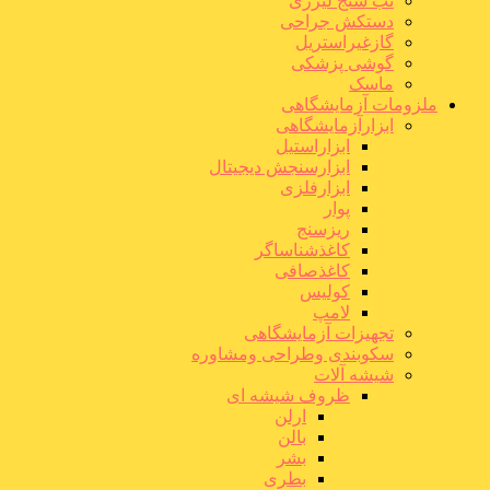
تب سنج لیزری
دستکش جراحی
گازغیراستریل
گوشی پزشکی
ماسک
ملزومات آزمایشگاهی
ابزارآزمایشگاهی
ابزاراستیل
ابزارسنجش دیجیتال
ابزارفلزی
پوار
ریزسنج
کاغذشناساگر
کاغذصافی
کولیس
لامپ
تجهیزات آزمایشگاهی
سکوبندی وطراحی ومشاوره
شیشه آلات
ظروف شیشه ای
ارلن
بالن
بشر
بطری