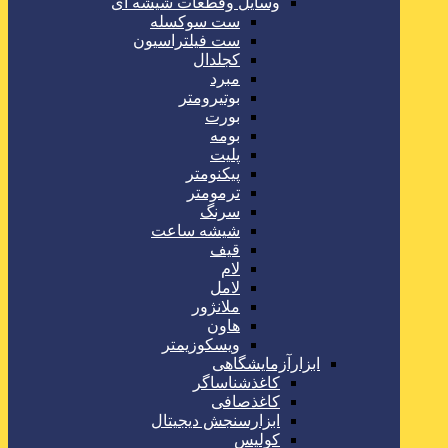
وسایل وقطعات شیشه ای
ست سوکسله
ست فیلتراسیون
کجلدال
مبرد
بوتیرومتر
بورت
بومه
پلیت
پیکنومتر
ترمومتر
سرنگ
شیشه ساعت
قیف
لام
لامل
ملانژور
هاون
ویسکوزیمتر
ابزارآزمایشگاهی
کاغذشناساگر
کاغذصافی
ابزارسنجش دیجیتال
کولیس