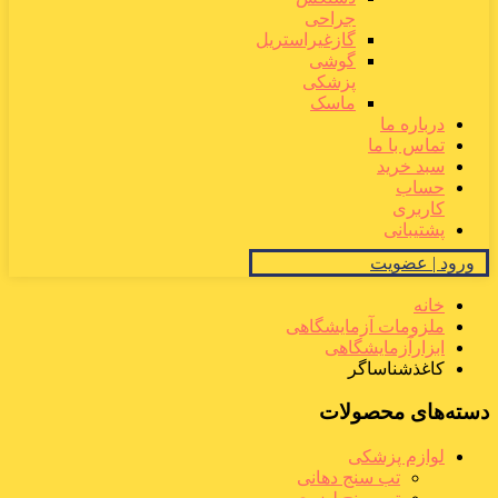
جراحی
گازغیراستریل
گوشی
پزشکی
ماسک
درباره ما
تماس با ما
سبد خرید
حساب
کاربری
پشتیبانی
ورود | عضویت
خانه
ملزومات آزمایشگاهی
ابزارآزمایشگاهی
کاغذشناساگر
دسته‌های محصولات
لوازم پزشکی
تب سنج دهانی