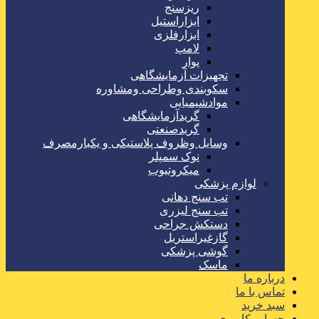
ریزسنج
ابزاراستیل
ابزارفلزی
لامپ
پوار
تجهیزات آزمایشگاهی
سکوبندی وطراحی ومشاوره
موادشیمیایی
گریدآزمایشگاهی
گریدصنعتی
وسایل وظروف پلاستیکی و یکبارمصرف
نوک سمپلر
میکروتیوب
لوازم پزشکی
تب سنج دهانی
تب سنج لیزری
دستکش جراحی
گازغیراستریل
گوشی پزشکی
ماسک
درباره ما
تماس با ما
سبد خرید
حساب کاربری