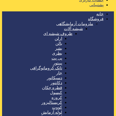
پشتیبانی
خانه
فروشگاه
ملزومات آزمایشگاهی
شیشه آلات
ظروف شیشه ای
ارلن
بالن
بشر
بطری
پی پت
پیپتور
تانک کروماتوگرافی
جار
دسیکاتور
دکانتور
قطره چکان
کپسول
کروزه
کریستالیزور
کووت
لوله آزمایش