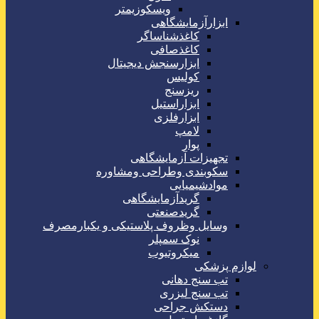
ویسکوزیمتر
ابزارآزمایشگاهی
کاغذشناساگر
کاغذصافی
ابزارسنجش دیجیتال
کولیس
ریزسنج
ابزاراستیل
ابزارفلزی
لامپ
پوار
تجهیزات آزمایشگاهی
سکوبندی وطراحی ومشاوره
موادشیمیایی
گریدآزمایشگاهی
گریدصنعتی
وسایل وظروف پلاستیکی و یکبارمصرف
نوک سمپلر
میکروتیوب
لوازم پزشکی
تب سنج دهانی
تب سنج لیزری
دستکش جراحی