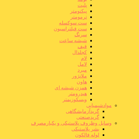
پلیت
پیکنومتر
ترمومتر
ست سوکسله
ست فیلتراسیون
سرنگ
شیشه ساعت
قیف
کجلدال
لام
لامل
مبرد
ملانژور
هاون
همزن شیشه ای
هیدرومتر
ویسکوزیمتر
موادشیمیایی
گریدآزمایشگاهی
گریدصنعتی
وسایل وظروف پلاستیکی و یکبارمصرف
بشر پلاستیکی
لوله فالکون