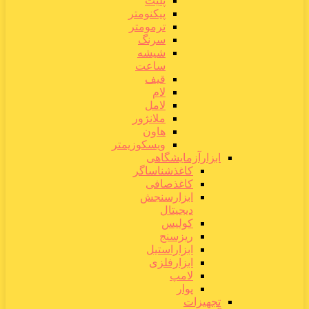
پلیت
پیکنومتر
ترمومتر
سرنگ
شیشه
ساعت
قیف
لام
لامل
ملانژور
هاون
ویسکوزیمتر
ابزارآزمایشگاهی
کاغذشناساگر
کاغذصافی
ابزارسنجش
دیجیتال
کولیس
ریزسنج
ابزاراستیل
ابزارفلزی
لامپ
پوار
تجهیزات