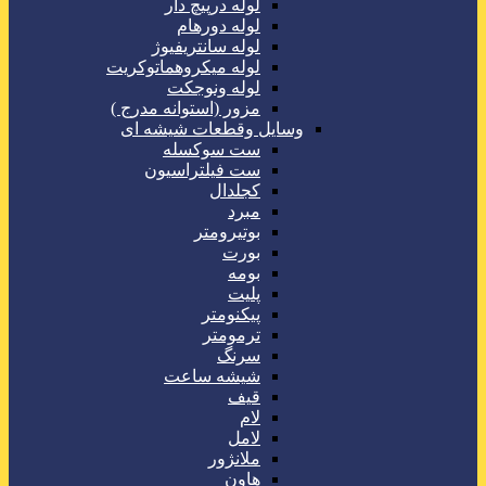
لوله درپیچ دار
لوله دورهام
لوله سانتریفیوژ
لوله میکروهماتوکریت
لوله ونوجکت
مزور (استوانه مدرج )
وسایل وقطعات شیشه ای
ست سوکسله
ست فیلتراسیون
کجلدال
مبرد
بوتیرومتر
بورت
بومه
پلیت
پیکنومتر
ترمومتر
سرنگ
شیشه ساعت
قیف
لام
لامل
ملانژور
هاون