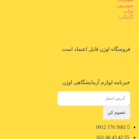
سوپریور
شات
گامالب
فروشگاه اوژن قابل اعتماد است
خبرنامه لوازم آزمایشگاهی اوژن
عضوم کن
5682 176 0912
55 42 43 66 021