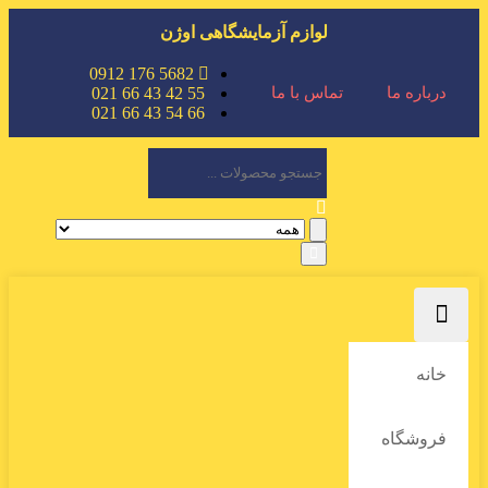
لوازم آزمایشگاهی اوژن
5682 176 0912
55 42 43 66 021
درباره ما
تماس با ما
66 54 43 66 021
خانه
فروشگاه