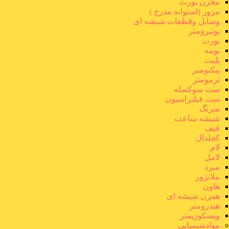
مخزن بورت
مزور (استوانه مدرج )
وسایل وقطعات شیشه ای
بوتیرومتر
بورت
بومه
پلیت
پیکنومتر
ترمومتر
ست سوکسله
ست فیلتراسیون
سرنگ
شیشه ساعت
قیف
کجلدال
لام
لامل
مبرد
ملانژور
هاون
همزن شیشه ای
هیدرومتر
ویسکوزیمتر
موادشیمیایی