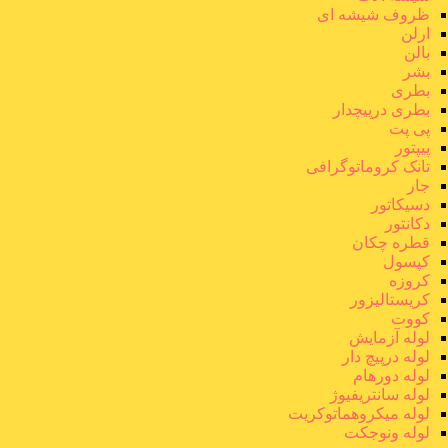
ظروف شیشه ای
ارلن
بالن
بشر
بطری
بطری درپیچدار
پی پت
پیپتور
تانک کروماتوگرافی
جار
دسیکاتور
دکانتور
قطره چکان
کپسول
کروزه
کریستالیزور
کووت
لوله آزمایش
لوله درپیچ دار
لوله دورهام
لوله سانتریفیوژ
لوله میکروهماتوکریت
لوله ونوجکت