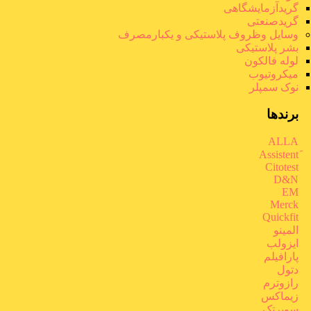
گریدآزمایشگاهی
گریدصنعتی
وسایل وظروف پلاستیکی و یکبارمصرف
بشر پلاستیکی
لوله فالکون
میکروتیوب
نوک سمپلر
برندها
ALLA
Citotest
D&N
EM
Merck
Quickfit
المینو
ایزولب
پارافیلم
دتول
رازوترم
زیماکس
سوپرتک