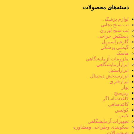
دسته‌های محصولات
لوازم پزشکی
تب سنج دهانی
تب سنج لیزری
دستکش جراحی
گازغیراستریل
گوشی پزشکی
ماسک
ملزومات آزمایشگاهی
ابزارآزمایشگاهی
ابزاراستیل
ابزارسنجش دیجیتال
ابزارفلزی
پوار
ریزسنج
کاغذشناساگر
کاغذصافی
کولیس
لامپ
تجهیزات آزمایشگاهی
سکوبندی وطراحی ومشاوره
شیشه آلات