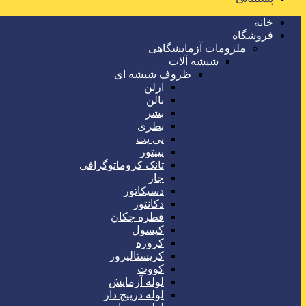
خانه
فروشگاه
ملزومات آزمایشگاهی
شیشه آلات
ظروف شیشه ای
ارلن
بالن
بشر
بطری
پی پت
پیپتور
تانک کروماتوگرافی
جار
دسیکاتور
دکانتور
قطره چکان
کپسول
کروزه
کریستالیزور
کووت
لوله آزمایش
لوله درپیچ دار