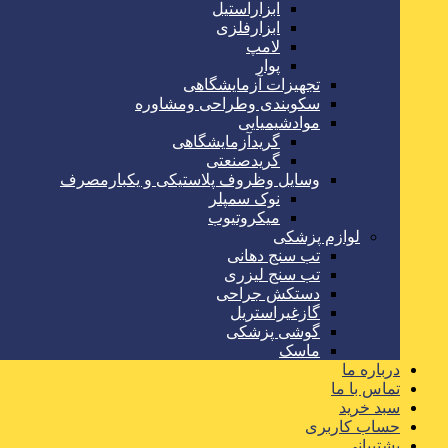
ابزاراستیل
ابزارفلزی
لامپ
پوار
تجهیزات آزمایشگاهی
سکوبندی وطراحی ومشاوره
موادشیمیایی
گریدآزمایشگاهی
گریدصنعتی
وسایل وظروف پلاستیکی و یکبارمصرف
نوک سمپلر
میکروتیوب
لوازم پزشکی
تب سنج دهانی
تب سنج لیزری
دستکش جراحی
گازغیراستریل
گوشی پزشکی
ماسک
درباره ما
تماس با ما
سبد خرید
حساب کاربری
پشتیبانی