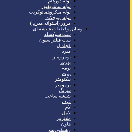
لوله دورهام
لوله سانتریفیوژ
لوله میکروهماتوکریت
لوله ونوجکت
مزور (استوانه مدرج )
وسایل وقطعات شیشه ای
ست سوکسله
ست فیلتراسیون
کجلدال
مبرد
بوتیرومتر
بورت
بومه
پلیت
پیکنومتر
ترمومتر
سرنگ
شیشه ساعت
قیف
لام
لامل
ملانژور
هاون
ویسکوزیمتر