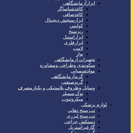
ابزارآزمایشگاهی
کاغذشناساگر
کاغذصافی
ابزارسنجش دیجیتال
کولیس
ریزسنج
ابزاراستیل
ابزارفلزی
لامپ
پوار
تجهیزات آزمایشگاهی
سکوبندی وطراحی ومشاوره
موادشیمیایی
گریدآزمایشگاهی
گریدصنعتی
وسایل وظروف پلاستیکی و یکبارمصرف
نوک سمپلر
میکروتیوب
لوازم پزشکی
تب سنج دهانی
تب سنج لیزری
دستکش جراحی
گازغیراستریل
گوشی پزشکی