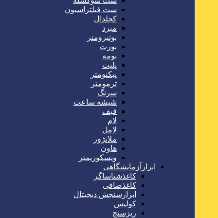
ست سوکسله
ست فیلتراسیون
کجلدال
مبرد
بوتیرومتر
بورت
بومه
پلیت
پیکنومتر
ترمومتر
سرنگ
شیشه ساعت
قیف
لام
لامل
ملانژور
هاون
ویسکوزیمتر
ابزارآزمایشگاهی
کاغذشناساگر
کاغذصافی
ابزارسنجش دیجیتال
کولیس
ریزسنج