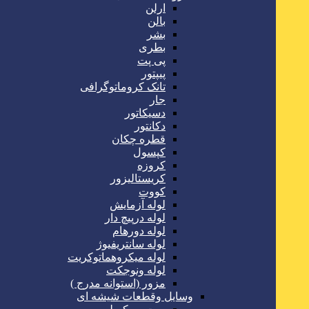
ارلن
بالن
بشر
بطری
پی پت
پیپتور
تانک کروماتوگرافی
جار
دسیکاتور
دکانتور
قطره چکان
کپسول
کروزه
کریستالیزور
کووت
لوله آزمایش
لوله درپیچ دار
لوله دورهام
لوله سانتریفیوژ
لوله میکروهماتوکریت
لوله ونوجکت
مزور (استوانه مدرج )
وسایل وقطعات شیشه ای