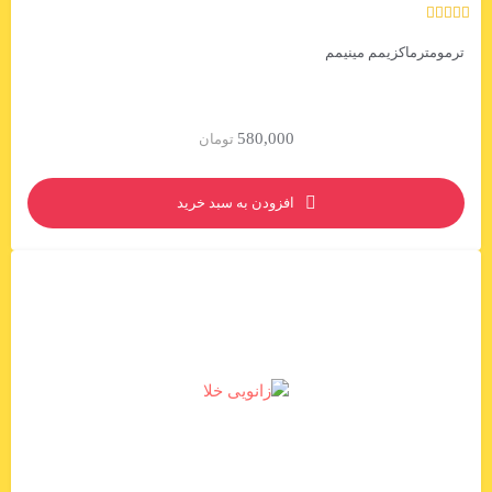
ترمومترماکزیمم مینیمم
580,000
تومان
افزودن به سبد خرید