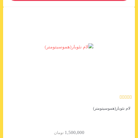
لام نئوبار(هموسیتومتر)
1,500,000
تومان