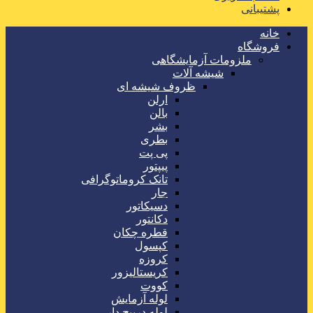
پشتیبانی
خانه
فروشگاه
ملزومات آزمایشگاهی
شیشه آلات
ظروف شیشه ای
ارلن
بالن
بشر
بطری
پی پت
پیپتور
تانک کروماتوگرافی
جار
دسیکاتور
دکانتور
قطره چکان
کپسول
کروزه
کریستالیزور
کووت
لوله آزمایش
لوله درپیچ دار