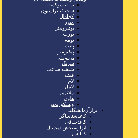
ست سوکسله
ست فیلتراسیون
کجلدال
مبرد
بوتیرومتر
بورت
بومه
پلیت
پیکنومتر
ترمومتر
سرنگ
شیشه ساعت
قیف
لام
لامل
ملانژور
هاون
ویسکوزیمتر
ابزارآزمایشگاهی
کاغذشناساگر
کاغذصافی
ابزارسنجش دیجیتال
کولیس