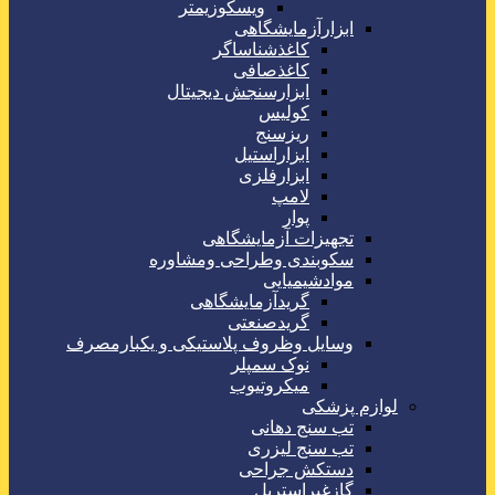
ویسکوزیمتر
ابزارآزمایشگاهی
کاغذشناساگر
کاغذصافی
ابزارسنجش دیجیتال
کولیس
ریزسنج
ابزاراستیل
ابزارفلزی
لامپ
پوار
تجهیزات آزمایشگاهی
سکوبندی وطراحی ومشاوره
موادشیمیایی
گریدآزمایشگاهی
گریدصنعتی
وسایل وظروف پلاستیکی و یکبارمصرف
نوک سمپلر
میکروتیوب
لوازم پزشکی
تب سنج دهانی
تب سنج لیزری
دستکش جراحی
گازغیراستریل