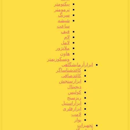
پیکنومتر
ترمومتر
سرنگ
شیشه
ساعت
قیف
لام
لامل
ملانژور
هاون
ویسکوزیمتر
ابزارآزمایشگاهی
کاغذشناساگر
کاغذصافی
ابزارسنجش
دیجیتال
کولیس
ریزسنج
ابزاراستیل
ابزارفلزی
لامپ
پوار
تجهیزات