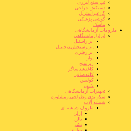
تب سنج لیزری
دستکش جراحی
گازغیراستریل
گوشی پزشکی
ماسک
ملزومات آزمایشگاهی
ابزارآزمایشگاهی
ابزاراستیل
ابزارسنجش دیجیتال
ابزارفلزی
پوار
ریزسنج
کاغذشناساگر
کاغذصافی
کولیس
لامپ
تجهیزات آزمایشگاهی
سکوبندی وطراحی ومشاوره
شیشه آلات
ظروف شیشه ای
ارلن
بالن
بشر
بطری