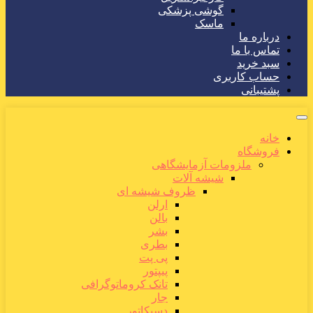
گوشی پزشکی
ماسک
درباره ما
تماس با ما
سبد خرید
حساب کاربری
پشتیبانی
خانه
فروشگاه
ملزومات آزمایشگاهی
شیشه آلات
ظروف شیشه ای
ارلن
بالن
بشر
بطری
پی پت
پیپتور
تانک کروماتوگرافی
جار
دسیکاتور