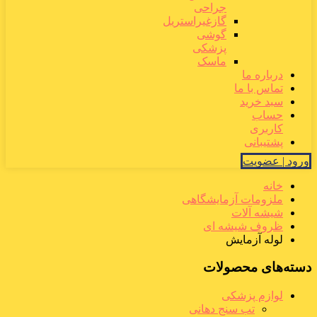
جراحی
گازغیراستریل
گوشی
پزشکی
ماسک
درباره ما
تماس با ما
سبد خرید
حساب
کاربری
پشتیبانی
ورود | عضویت
خانه
ملزومات آزمایشگاهی
شیشه آلات
ظروف شیشه ای
لوله آزمایش
دسته‌های محصولات
لوازم پزشکی
تب سنج دهانی