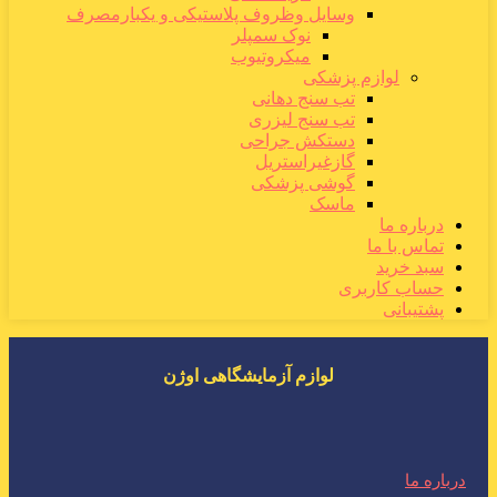
وسایل وظروف پلاستیکی و یکبارمصرف
نوک سمپلر
میکروتیوب
لوازم پزشکی
تب سنج دهانی
تب سنج لیزری
دستکش جراحی
گازغیراستریل
گوشی پزشکی
ماسک
درباره ما
تماس با ما
سبد خرید
حساب کاربری
پشتیبانی
لوازم آزمایشگاهی اوژن
درباره ما