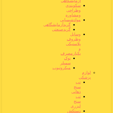
آزمایشگاهی
سکوبندی
وطراحی
ومشاوره
موادشیمیایی
گریدآزمایشگاهی
گریدصنعتی
وسایل
وظروف
پلاستیکی
و
یکبارمصرف
نوک
سمپلر
میکروتیوب
لوازم
پزشکی
تب
سنج
دهانی
تب
سنج
لیزری
دستکش