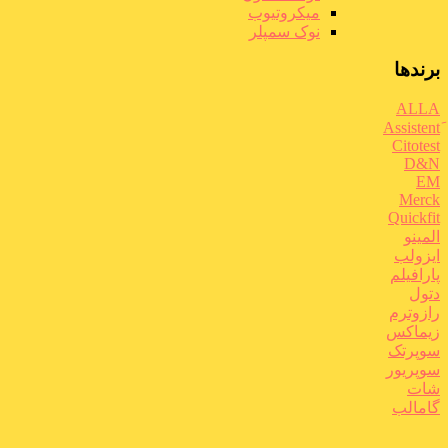
میکروتیوب
نوک سمپلر
برندها
ALLA
Citotest
D&N
EM
Merck
Quickfit
المینو
ایزولب
پارافیلم
دتول
رازوترم
زیماکس
سوپرتک
سوپریور
شات
گامالب