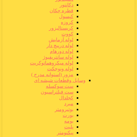
دکانتور
قطره چکان
کپسول
کروزه
کریستالیزور
کووت
لوله آزمایش
لوله درپیچ دار
لوله دورهام
لوله سانتریفیوژ
لوله میکروهماتوکریت
لوله ونوجکت
مزور (استوانه مدرج )
وسایل وقطعات شیشه ای
ست سوکسله
ست فیلتراسیون
کجلدال
مبرد
بوتیرومتر
بورت
بومه
پلیت
پیکنومتر