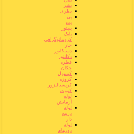
بشر
بطری
پی
پت
پیپتور
تانک
کروماتوگرافی
جار
دسیکاتور
دکانتور
قطره
چکان
کپسول
کروزه
کریستالیزور
کووت
لوله
آزمایش
لوله
درپیچ
دار
لوله
دورهام