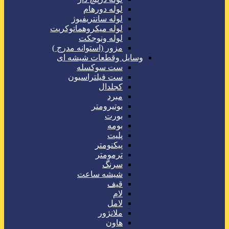
لوله دورهام
لوله سانتریفیوژ
لوله میکروهماتوکریت
لوله ونوجکت
مزور (استوانه مدرج )
وسایل وقطعات شیشه ای
ست سوکسله
ست فیلتراسیون
کجلدال
مبرد
بوتیرومتر
بورت
بومه
پلیت
پیکنومتر
ترمومتر
سرنگ
شیشه ساعت
قیف
لام
لامل
ملانژور
هاون