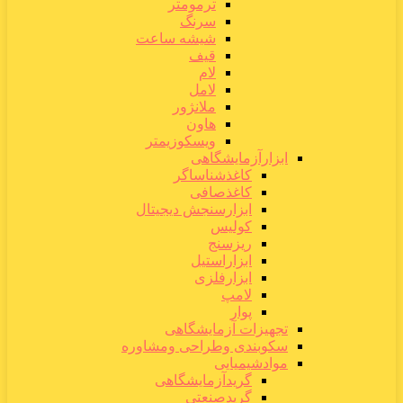
ترمومتر
سرنگ
شیشه ساعت
قیف
لام
لامل
ملانژور
هاون
ویسکوزیمتر
ابزارآزمایشگاهی
کاغذشناساگر
کاغذصافی
ابزارسنجش دیجیتال
کولیس
ریزسنج
ابزاراستیل
ابزارفلزی
لامپ
پوار
تجهیزات آزمایشگاهی
سکوبندی وطراحی ومشاوره
موادشیمیایی
گریدآزمایشگاهی
گریدصنعتی