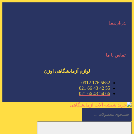
درباره ما
تماس با ما
لوازم آزمایشگاهی اوژن
5682 176 0912
55 42 43 66 021
66 54 43 66 021