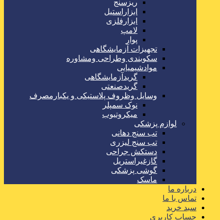
ریزسنج
ابزاراستیل
ابزارفلزی
لامپ
پوار
تجهیزات آزمایشگاهی
سکوبندی وطراحی ومشاوره
موادشیمیایی
گریدآزمایشگاهی
گریدصنعتی
وسایل وظروف پلاستیکی و یکبارمصرف
نوک سمپلر
میکروتیوب
لوازم پزشکی
تب سنج دهانی
تب سنج لیزری
دستکش جراحی
گازغیراستریل
گوشی پزشکی
ماسک
درباره ما
تماس با ما
سبد خرید
حساب کاربری