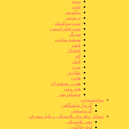
بومه
پلیت
پیکنومتر
ترمومتر
ست سوکسله
ست فیلتراسیون
سرنگ
شیشه ساعت
قیف
کجلدال
لام
لامل
مبرد
ملانژور
هاون
همزن شیشه ای
هیدرومتر
ویسکوزیمتر
موادشیمیایی
گریدآزمایشگاهی
گریدصنعتی
وسایل وظروف پلاستیکی و یکبارمصرف
بشر پلاستیکی
لوله فالکون