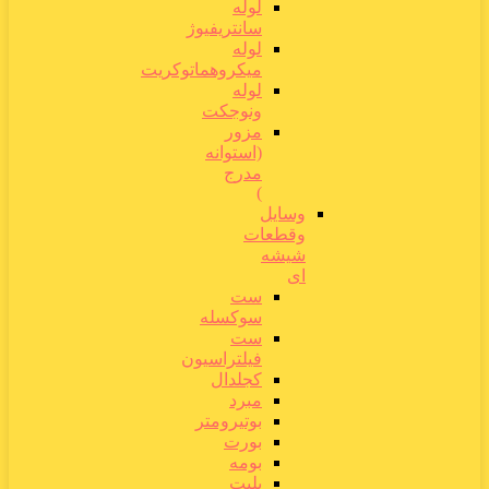
لوله
سانتریفیوژ
لوله
میکروهماتوکریت
لوله
ونوجکت
مزور
(استوانه
مدرج
)
وسایل
وقطعات
شیشه
ای
ست
سوکسله
ست
فیلتراسیون
کجلدال
مبرد
بوتیرومتر
بورت
بومه
پلیت