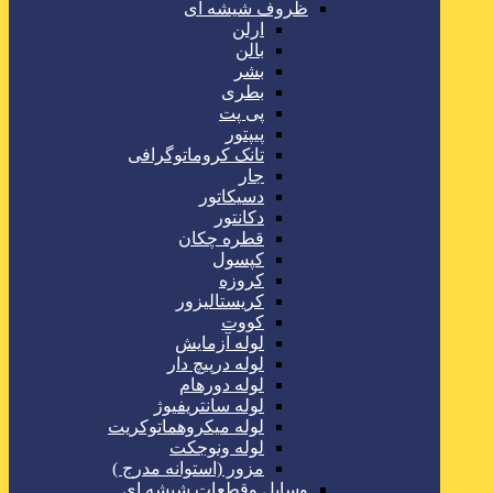
ظروف شیشه ای
ارلن
بالن
بشر
بطری
پی پت
پیپتور
تانک کروماتوگرافی
جار
دسیکاتور
دکانتور
قطره چکان
کپسول
کروزه
کریستالیزور
کووت
لوله آزمایش
لوله درپیچ دار
لوله دورهام
لوله سانتریفیوژ
لوله میکروهماتوکریت
لوله ونوجکت
مزور (استوانه مدرج )
وسایل وقطعات شیشه ای