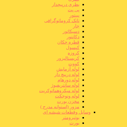
بطری درپیچدار
پی پت
پیپتور
تانک کروماتوگرافی
جار
دسیکاتور
دکانتور
قطره چکان
کپسول
کروزه
کریستالیزور
کووت
لوله آزمایش
لوله درپیچ دار
لوله دورهام
لوله سانتریفیوژ
لوله میکروهماتوکریت
لوله ونوجکت
مخزن بورت
مزور (استوانه مدرج )
وسایل وقطعات شیشه ای
بوتیرومتر
بورت