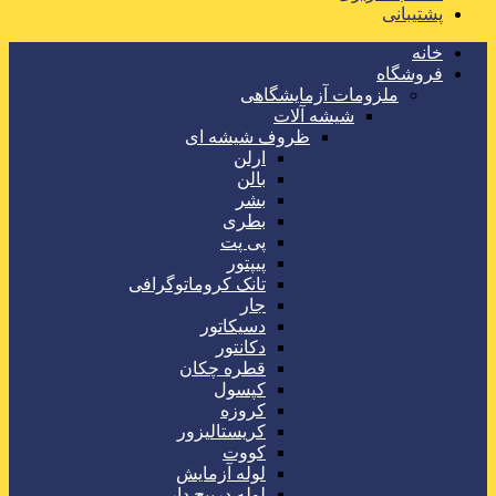
پشتیبانی
خانه
فروشگاه
ملزومات آزمایشگاهی
شیشه آلات
ظروف شیشه ای
ارلن
بالن
بشر
بطری
پی پت
پیپتور
تانک کروماتوگرافی
جار
دسیکاتور
دکانتور
قطره چکان
کپسول
کروزه
کریستالیزور
کووت
لوله آزمایش
لوله درپیچ دار