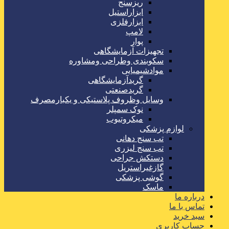
ریزسنج
ابزاراستیل
ابزارفلزی
لامپ
پوار
تجهیزات آزمایشگاهی
سکوبندی وطراحی ومشاوره
موادشیمیایی
گریدآزمایشگاهی
گریدصنعتی
وسایل وظروف پلاستیکی و یکبارمصرف
نوک سمپلر
میکروتیوب
لوازم پزشکی
تب سنج دهانی
تب سنج لیزری
دستکش جراحی
گازغیراستریل
گوشی پزشکی
ماسک
درباره ما
تماس با ما
سبد خرید
حساب کاربری