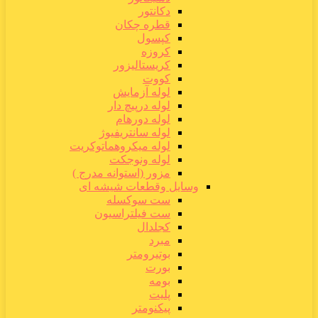
دکانتور
قطره چکان
کپسول
کروزه
کریستالیزور
کووت
لوله آزمایش
لوله درپیچ دار
لوله دورهام
لوله سانتریفیوژ
لوله میکروهماتوکریت
لوله ونوجکت
مزور (استوانه مدرج )
وسایل وقطعات شیشه ای
ست سوکسله
ست فیلتراسیون
کجلدال
مبرد
بوتیرومتر
بورت
بومه
پلیت
پیکنومتر