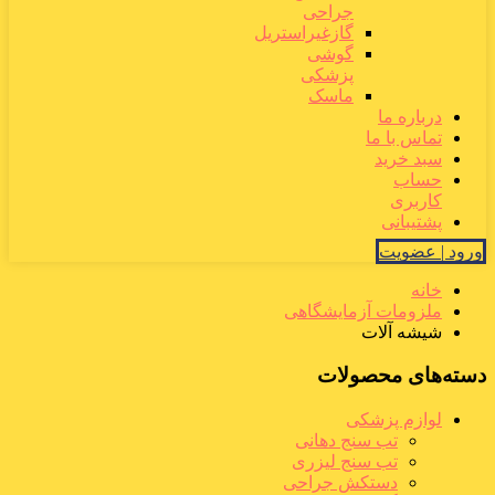
جراحی
گازغیراستریل
گوشی
پزشکی
ماسک
درباره ما
تماس با ما
سبد خرید
حساب
کاربری
پشتیبانی
ورود | عضویت
خانه
ملزومات آزمایشگاهی
شیشه آلات
دسته‌های محصولات
لوازم پزشکی
تب سنج دهانی
تب سنج لیزری
دستکش جراحی