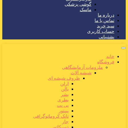
گوشی پزشکی
ماسک
درباره ما
تماس با ما
سبد خرید
حساب کاربری
پشتیبانی
خانه
فروشگاه
ملزومات آزمایشگاهی
شیشه آلات
ظروف شیشه ای
ارلن
بالن
بشر
بطری
پی پت
پیپتور
تانک کروماتوگرافی
جار
دسیکاتور