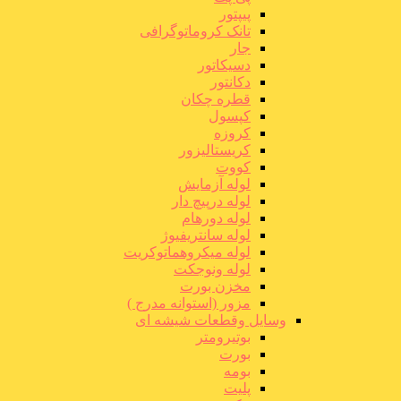
پیپتور
تانک کروماتوگرافی
جار
دسیکاتور
دکانتور
قطره چکان
کپسول
کروزه
کریستالیزور
کووت
لوله آزمایش
لوله درپیچ دار
لوله دورهام
لوله سانتریفیوژ
لوله میکروهماتوکریت
لوله ونوجکت
مخزن بورت
مزور (استوانه مدرج )
وسایل وقطعات شیشه ای
بوتیرومتر
بورت
بومه
پلیت