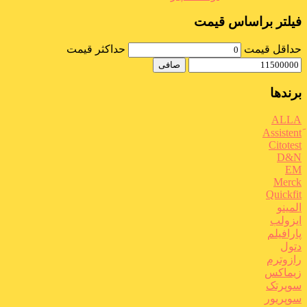
فیلتر براساس قیمت
حداقل قیمت
حداكثر قيمت
صافی
برندها
ALLA
Citotest
D&N
EM
Merck
Quickfit
المینو
ایزولب
پارافیلم
دتول
رازوترم
زیماکس
سوپرتک
سوپریور