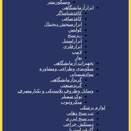
ویسکوزیمتر
ابزارآزمایشگاهی
کاغذشناساگر
کاغذصافی
ابزارسنجش دیجیتال
کولیس
ریزسنج
ابزاراستیل
ابزارفلزی
لامپ
پوار
تجهیزات آزمایشگاهی
سکوبندی وطراحی ومشاوره
موادشیمیایی
گریدآزمایشگاهی
گریدصنعتی
وسایل وظروف پلاستیکی و یکبارمصرف
نوک سمپلر
میکروتیوب
لوازم پزشکی
تب سنج دهانی
تب سنج لیزری
دستکش جراحی
گازغیراستریل