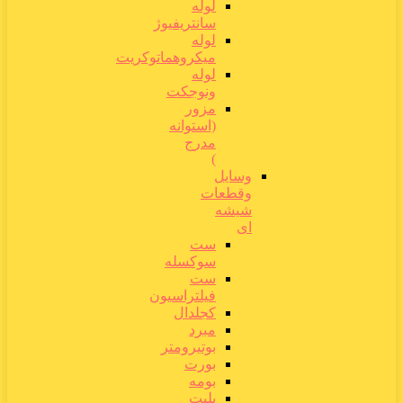
لوله
سانتریفیوژ
لوله
میکروهماتوکریت
لوله
ونوجکت
مزور
(استوانه
مدرج
)
وسایل
وقطعات
شیشه
ای
ست
سوکسله
ست
فیلتراسیون
کجلدال
مبرد
بوتیرومتر
بورت
بومه
پلیت