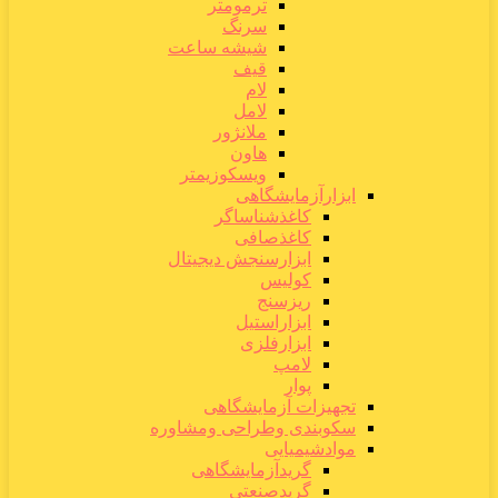
ترمومتر
سرنگ
شیشه ساعت
قیف
لام
لامل
ملانژور
هاون
ویسکوزیمتر
ابزارآزمایشگاهی
کاغذشناساگر
کاغذصافی
ابزارسنجش دیجیتال
کولیس
ریزسنج
ابزاراستیل
ابزارفلزی
لامپ
پوار
تجهیزات آزمایشگاهی
سکوبندی وطراحی ومشاوره
موادشیمیایی
گریدآزمایشگاهی
گریدصنعتی