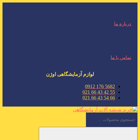
درباره ما
تماس با ما
لوازم آزمایشگاهی اوژن
5682 176 0912
55 42 43 66 021
66 54 43 66 021