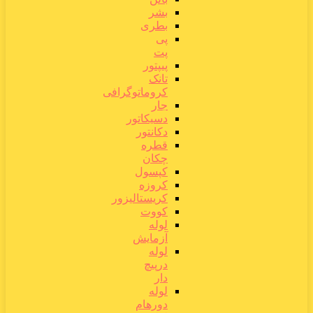
بشر
بطری
پی
پت
پیپتور
تانک
کروماتوگرافی
جار
دسیکاتور
دکانتور
قطره
چکان
کپسول
کروزه
کریستالیزور
کووت
لوله
آزمایش
لوله
درپیچ
دار
لوله
دورهام