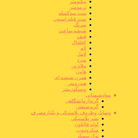
پیکنومتر
ترمومتر
ست سوکسله
ست فیلتراسیون
سرنگ
شیشه ساعت
قیف
کجلدال
لام
لامل
مبرد
ملانژور
هاون
همزن شیشه ای
هیدرومتر
ویسکوزیمتر
موادشیمیایی
گریدآزمایشگاهی
گریدصنعتی
وسایل وظروف پلاستیکی و یکبارمصرف
بشر پلاستیکی
لوله فالکون
میکروتیوب
نوک سمپلر