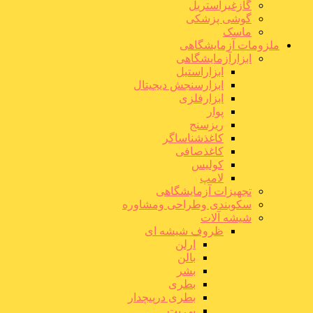
گازغیراستریل
گوشی پزشکی
ماسک
ملزومات آزمایشگاهی
ابزارآزمایشگاهی
ابزاراستیل
ابزارسنجش دیجیتال
ابزارفلزی
پوار
ریزسنج
کاغذشناساگر
کاغذصافی
کولیس
لامپ
تجهیزات آزمایشگاهی
سکوبندی وطراحی ومشاوره
شیشه آلات
ظروف شیشه ای
ارلن
بالن
بشر
بطری
بطری درپیچدار
پی پت