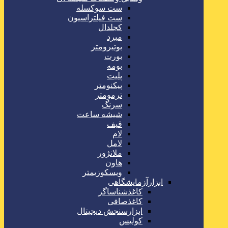
ست سوکسله
ست فیلتراسیون
کجلدال
مبرد
بوتیرومتر
بورت
بومه
پلیت
پیکنومتر
ترمومتر
سرنگ
شیشه ساعت
قیف
لام
لامل
ملانژور
هاون
ویسکوزیمتر
ابزارآزمایشگاهی
کاغذشناساگر
کاغذصافی
ابزارسنجش دیجیتال
کولیس