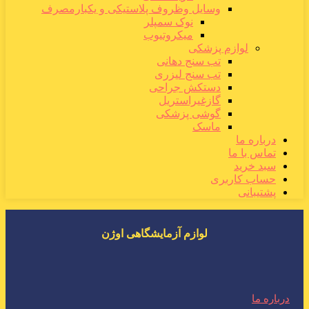
وسایل وظروف پلاستیکی و یکبارمصرف
نوک سمپلر
میکروتیوب
لوازم پزشکی
تب سنج دهانی
تب سنج لیزری
دستکش جراحی
گازغیراستریل
گوشی پزشکی
ماسک
درباره ما
تماس با ما
سبد خرید
حساب کاربری
پشتیبانی
لوازم آزمایشگاهی اوژن
درباره ما