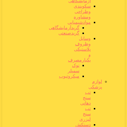
آزمایشگاهی
سکوبندی
وطراحی
ومشاوره
موادشیمیایی
گریدآزمایشگاهی
گریدصنعتی
وسایل
وظروف
پلاستیکی
و
یکبارمصرف
نوک
سمپلر
میکروتیوب
لوازم
پزشکی
تب
سنج
دهانی
تب
سنج
لیزری
دستکش