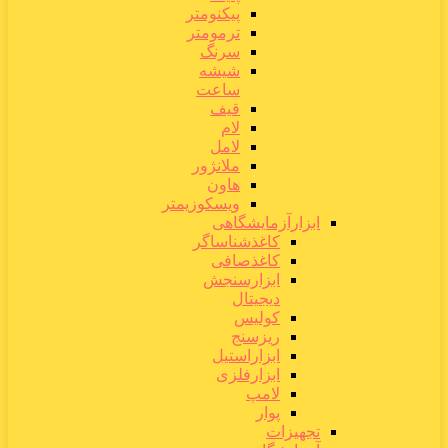
پیکنومتر
ترمومتر
سرنگ
شیشه
ساعت
قیف
لام
لامل
ملانژور
هاون
ویسکوزیمتر
ابزارآزمایشگاهی
کاغذشناساگر
کاغذصافی
ابزارسنجش
دیجیتال
کولیس
ریزسنج
ابزاراستیل
ابزارفلزی
لامپ
پوار
تجهیزات