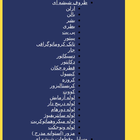
ظروف شیشه ای
ارلن
بالن
بشر
بطری
پی پت
پیپتور
تانک کروماتوگرافی
جار
دسیکاتور
دکانتور
قطره چکان
کپسول
کروزه
کریستالیزور
کووت
لوله آزمایش
لوله درپیچ دار
لوله دورهام
لوله سانتریفیوژ
لوله میکروهماتوکریت
لوله ونوجکت
مزور (استوانه مدرج )
وسایل وقطعات شیشه ای