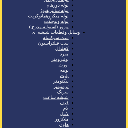
لوله دورهام
لوله سانتریفیوژ
لوله میکروهماتوکریت
لوله ونوجکت
مزور (استوانه مدرج )
وسایل وقطعات شیشه ای
ست سوکسله
ست فیلتراسیون
کجلدال
مبرد
بوتیرومتر
بورت
بومه
پلیت
پیکنومتر
ترمومتر
سرنگ
شیشه ساعت
قیف
لام
لامل
ملانژور
هاون