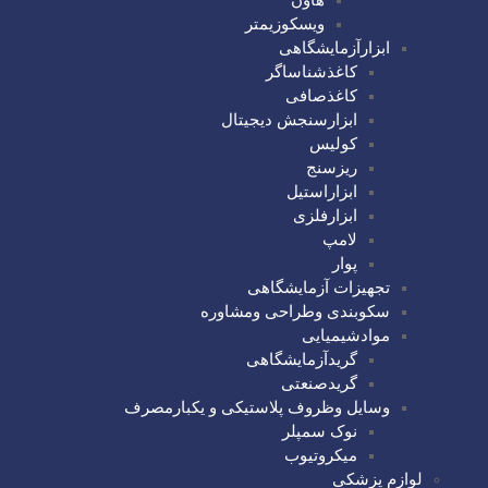
ویسکوزیمتر
ابزارآزمایشگاهی
کاغذشناساگر
کاغذصافی
ابزارسنجش دیجیتال
کولیس
ریزسنج
ابزاراستیل
ابزارفلزی
لامپ
پوار
تجهیزات آزمایشگاهی
سکوبندی وطراحی ومشاوره
موادشیمیایی
گریدآزمایشگاهی
گریدصنعتی
وسایل وظروف پلاستیکی و یکبارمصرف
نوک سمپلر
میکروتیوب
لوازم پزشکی