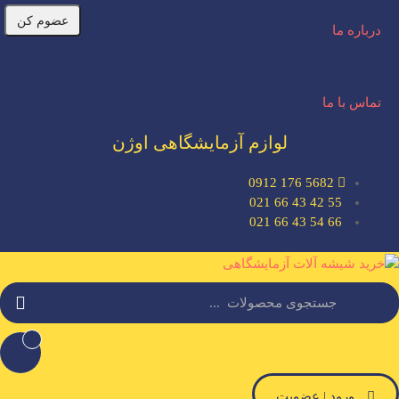
عضوم کن
درباره ما
تماس با ما
لوازم آزمایشگاهی اوژن
5682 176 0912
55 42 43 66 021
66 54 43 66 021
ورود | عضویت