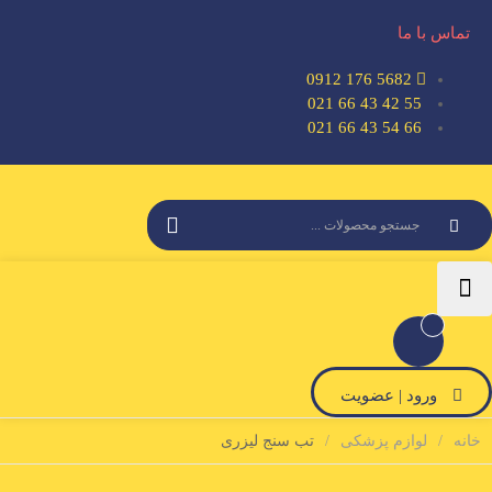
تماس با ما
5682 176 0912
55 42 43 66 021
66 54 43 66 021
ورود | عضویت
خانه
لوازم پزشکی
تب سنج لیزری