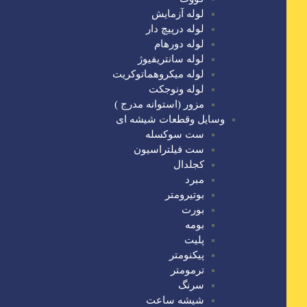
لوله آزمایش
لوله درپیچ دار
لوله دورهام
لوله سانتریفیوژ
لوله میکروهماتوکریت
لوله ونوجکت
مزور (استوانه مدرج )
وسایل وقطعات شیشه ای
ست سوکسله
ست فیلتراسیون
کجلدال
مبرد
بوتیرومتر
بورت
بومه
پلیت
پیکنومتر
ترمومتر
سرنگ
شیشه ساعت