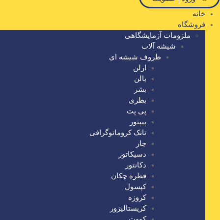
خانه
فروشگاه
ملزومات آزمایشگاهی
شیشه آلات
ظروف شیشه ای
ارلن
بالن
بشر
بطری
پی پت
پیپتور
تانک کروماتوگرافی
جار
دسیکاتور
دکانتور
قطره چکان
کپسول
کروزه
کریستالیزور
کووت