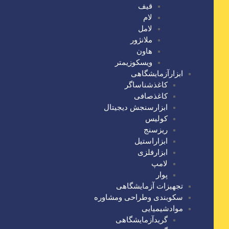
قیف
لام
لامل
ملانژور
هاون
ویسکوزیمتر
ابزارآزمایشگاهی
کاغذشناساگر
کاغذصافی
ابزارسنجش دیجیتال
کولیس
ریزسنج
ابزاراستیل
ابزارفلزی
لامپ
پوار
تجهیزات آزمایشگاهی
سکوبندی وطراحی ومشاوره
موادشیمیایی
گریدآزمایشگاهی