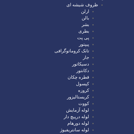
ظروف شیشه ای
ارلن
بالن
بشر
بطری
پی پت
پیپتور
تانک کروماتوگرافی
جار
دسیکاتور
دکانتور
قطره چکان
کپسول
کروزه
کریستالیزور
کووت
لوله آزمایش
لوله درپیچ دار
لوله دورهام
لوله سانتریفیوژ