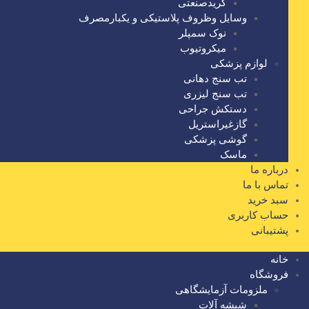
گریدصنعتی
وسایل وظروف پلاستیکی و یکبارمصرف
نوک سمپلر
میکروتیوب
لوازم پزشکی
تب سنج دهانی
تب سنج لیزری
دستکش جراحی
گازغیراستریل
گوشی پزشکی
ماسک
درباره ما
تماس با ما
سبد خرید
حساب کاربری
پشتیبانی
خانه
فروشگاه
ملزومات آزمایشگاهی
شیشه آلات