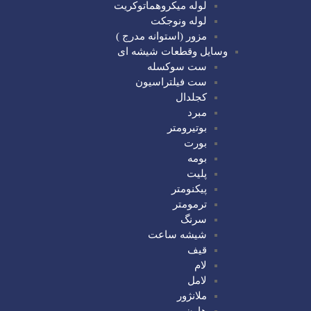
لوله میکروهماتوکریت
لوله ونوجکت
مزور (استوانه مدرج )
وسایل وقطعات شیشه ای
ست سوکسله
ست فیلتراسیون
کجلدال
مبرد
بوتیرومتر
بورت
بومه
پلیت
پیکنومتر
ترمومتر
سرنگ
شیشه ساعت
قیف
لام
لامل
ملانژور
هاون