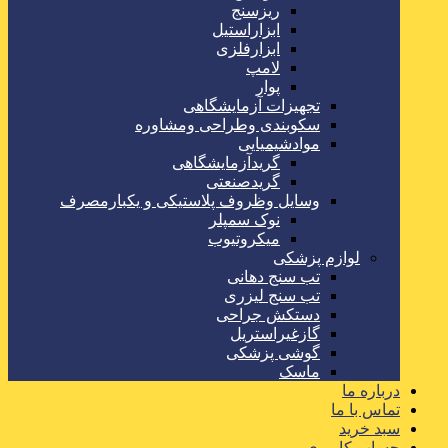
ریزسنج
ابزاراستیل
ابزارفلزی
لامپ
پوار
تجهیزات آزمایشگاهی
سکوبندی وطراحی ومشاوره
موادشیمیایی
گریدآزمایشگاهی
گریدصنعتی
وسایل وظروف پلاستیکی و یکبارمصرف
نوک سمپلر
میکروتیوب
لوازم پزشکی
تب سنج دهانی
تب سنج لیزری
دستکش جراحی
گازغیراستریل
گوشی پزشکی
ماسک
درباره ما
تماس با ما
سبد خرید
حساب کاربری