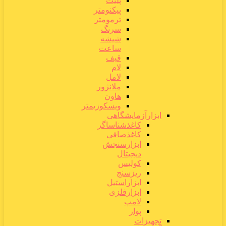
پلیت
پیکنومتر
ترمومتر
سرنگ
شیشه
ساعت
قیف
لام
لامل
ملانژور
هاون
ویسکوزیمتر
ابزارآزمایشگاهی
کاغذشناساگر
کاغذصافی
ابزارسنجش
دیجیتال
کولیس
ریزسنج
ابزاراستیل
ابزارفلزی
لامپ
پوار
تجهیزات