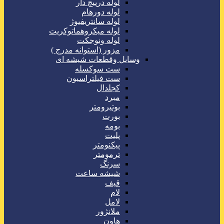
لوله درپیچ دار
لوله دورهام
لوله سانتریفیوژ
لوله میکروهماتوکریت
لوله ونوجکت
مزور (استوانه مدرج )
وسایل وقطعات شیشه ای
ست سوکسله
ست فیلتراسیون
کجلدال
مبرد
بوتیرومتر
بورت
بومه
پلیت
پیکنومتر
ترمومتر
سرنگ
شیشه ساعت
قیف
لام
لامل
ملانژور
هاون