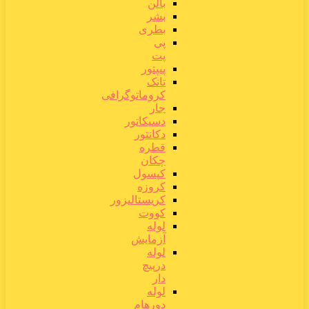
بالن
بشر
بطری
پی
پت
پیپتور
تانک
کروماتوگرافی
جار
دسیکاتور
دکانتور
قطره
چکان
کپسول
کروزه
کریستالیزور
کووت
لوله
آزمایش
لوله
درپیچ
دار
لوله
دورهام