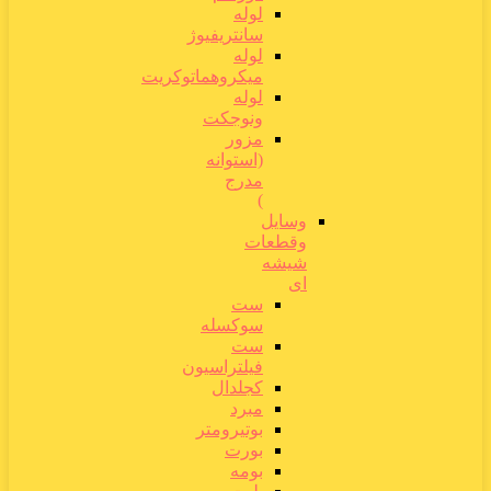
لوله
سانتریفیوژ
لوله
میکروهماتوکریت
لوله
ونوجکت
مزور
(استوانه
مدرج
)
وسایل
وقطعات
شیشه
ای
ست
سوکسله
ست
فیلتراسیون
کجلدال
مبرد
بوتیرومتر
بورت
بومه