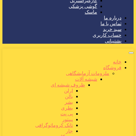
گازغیراستریل
گوشی پزشکی
ماسک
درباره ما
تماس با ما
سبد خرید
حساب کاربری
پشتیبانی
خانه
فروشگاه
ملزومات آزمایشگاهی
شیشه آلات
ظروف شیشه ای
ارلن
بالن
بشر
بطری
پی پت
پیپتور
تانک کروماتوگرافی
جار