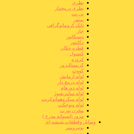
بطری
بطری درپیچدار
پی پت
پیپتور
تانک کروماتوگرافی
جار
دسیکاتور
دکانتور
قطره چکان
کپسول
کروزه
کریستالیزور
کووت
لوله آزمایش
لوله درپیچ دار
لوله دورهام
لوله سانتریفیوژ
لوله میکروهماتوکریت
لوله ونوجکت
مخزن بورت
مزور (استوانه مدرج )
وسایل وقطعات شیشه ای
بوتیرومتر
بورت