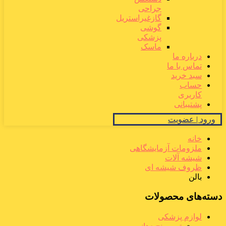
جراحی
گازغیراستریل
گوشی
پزشکی
ماسک
درباره ما
تماس با ما
سبد خرید
حساب
کاربری
پشتیبانی
ورود | عضویت
خانه
ملزومات آزمایشگاهی
شیشه آلات
ظروف شیشه ای
بالن
دسته‌های محصولات
لوازم پزشکی