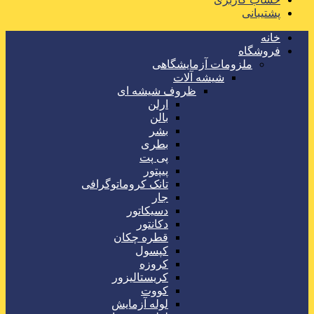
پشتیبانی
خانه
فروشگاه
ملزومات آزمایشگاهی
شیشه آلات
ظروف شیشه ای
ارلن
بالن
بشر
بطری
پی پت
پیپتور
تانک کروماتوگرافی
جار
دسیکاتور
دکانتور
قطره چکان
کپسول
کروزه
کریستالیزور
کووت
لوله آزمایش