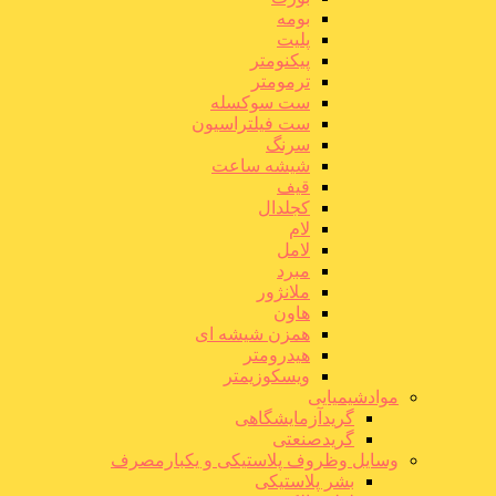
بومه
پلیت
پیکنومتر
ترمومتر
ست سوکسله
ست فیلتراسیون
سرنگ
شیشه ساعت
قیف
کجلدال
لام
لامل
مبرد
ملانژور
هاون
همزن شیشه ای
هیدرومتر
ویسکوزیمتر
موادشیمیایی
گریدآزمایشگاهی
گریدصنعتی
وسایل وظروف پلاستیکی و یکبارمصرف
بشر پلاستیکی