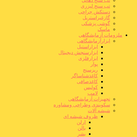
تب سنج دهانی
تب سنج لیزری
دستکش جراحی
گازغیراستریل
گوشی پزشکی
ماسک
ملزومات آزمایشگاهی
ابزارآزمایشگاهی
ابزاراستیل
ابزارسنجش دیجیتال
ابزارفلزی
پوار
ریزسنج
کاغذشناساگر
کاغذصافی
کولیس
لامپ
تجهیزات آزمایشگاهی
سکوبندی وطراحی ومشاوره
شیشه آلات
ظروف شیشه ای
ارلن
بالن
بشر