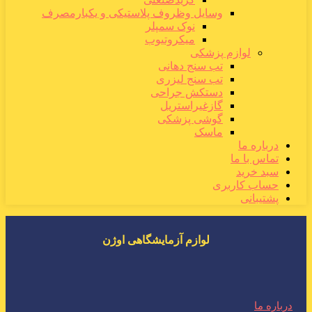
وسایل وظروف پلاستیکی و یکبارمصرف
نوک سمپلر
میکروتیوب
لوازم پزشکی
تب سنج دهانی
تب سنج لیزری
دستکش جراحی
گازغیراستریل
گوشی پزشکی
ماسک
درباره ما
تماس با ما
سبد خرید
حساب کاربری
پشتیبانی
لوازم آزمایشگاهی اوژن
درباره ما