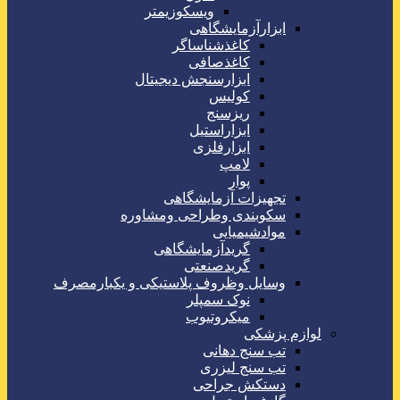
ویسکوزیمتر
ابزارآزمایشگاهی
کاغذشناساگر
کاغذصافی
ابزارسنجش دیجیتال
کولیس
ریزسنج
ابزاراستیل
ابزارفلزی
لامپ
پوار
تجهیزات آزمایشگاهی
سکوبندی وطراحی ومشاوره
موادشیمیایی
گریدآزمایشگاهی
گریدصنعتی
وسایل وظروف پلاستیکی و یکبارمصرف
نوک سمپلر
میکروتیوب
لوازم پزشکی
تب سنج دهانی
تب سنج لیزری
دستکش جراحی