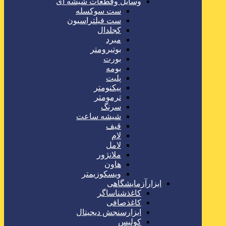
وسایل وقطعات شیشه ای
ست سوکسله
ست فیلتراسیون
کجلدال
مبرد
بوتیرومتر
بورت
بومه
پلیت
پیکنومتر
ترمومتر
سرنگ
شیشه ساعت
قیف
لام
لامل
ملانژور
هاون
ویسکوزیمتر
ابزارآزمایشگاهی
کاغذشناساگر
کاغذصافی
ابزارسنجش دیجیتال
کولیس