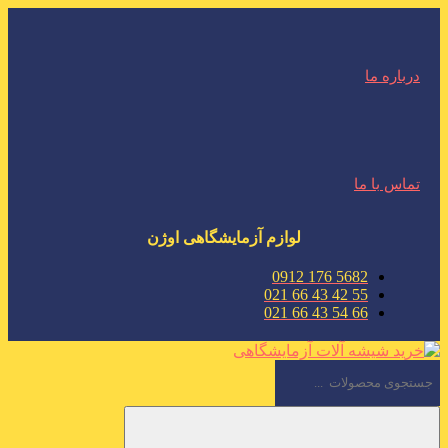
درباره ما
تماس با ما
لوازم آزمایشگاهی اوژن
5682 176 0912
55 42 43 66 021
66 54 43 66 021