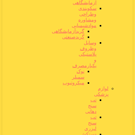
آزمایشگاهی
سکوبندی
وطراحی
ومشاوره
موادشیمیایی
گریدآزمایشگاهی
گریدصنعتی
وسایل
وظروف
پلاستیکی
و
یکبارمصرف
نوک
سمپلر
میکروتیوب
لوازم
پزشکی
تب
سنج
دهانی
تب
سنج
لیزری
دستکش