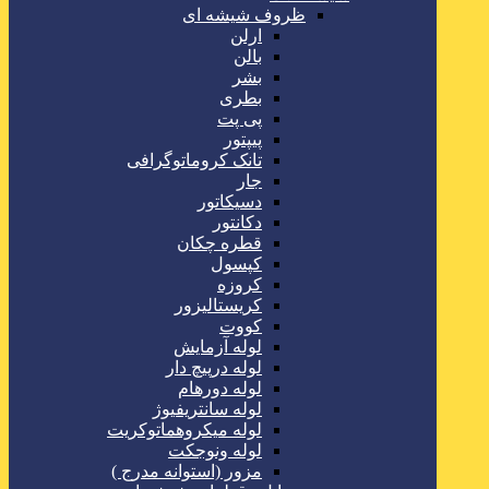
ظروف شیشه ای
ارلن
بالن
بشر
بطری
پی پت
پیپتور
تانک کروماتوگرافی
جار
دسیکاتور
دکانتور
قطره چکان
کپسول
کروزه
کریستالیزور
کووت
لوله آزمایش
لوله درپیچ دار
لوله دورهام
لوله سانتریفیوژ
لوله میکروهماتوکریت
لوله ونوجکت
مزور (استوانه مدرج )