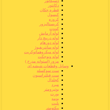
دسیکاتور
دکانتور
قطره چکان
کپسول
کروزه
کریستالیزور
کووت
لوله آزمایش
لوله درپیچ دار
لوله دورهام
لوله سانتریفیوژ
لوله میکروهماتوکریت
لوله ونوجکت
مزور (استوانه مدرج )
وسایل وقطعات شیشه ای
ست سوکسله
ست فیلتراسیون
کجلدال
مبرد
بوتیرومتر
بورت
بومه
پلیت
پیکنومتر