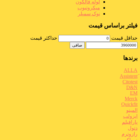
لوله فالکون
میکروتیوب
نوک سمپلر
فیلتر براساس قیمت
حداقل قیمت
حداكثر قيمت
صافی
برندها
ALLA
Citotest
D&N
EM
Merck
Quickfit
المینو
ایزولب
پارافیلم
دتول
رازوترم
زیماکس