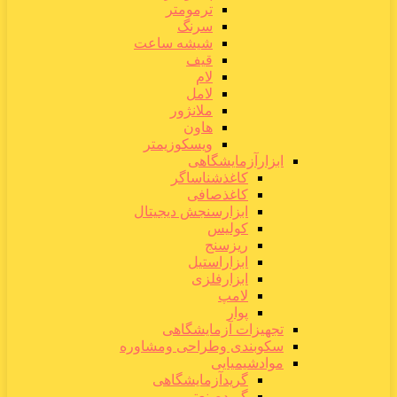
ترمومتر
سرنگ
شیشه ساعت
قیف
لام
لامل
ملانژور
هاون
ویسکوزیمتر
ابزارآزمایشگاهی
کاغذشناساگر
کاغذصافی
ابزارسنجش دیجیتال
کولیس
ریزسنج
ابزاراستیل
ابزارفلزی
لامپ
پوار
تجهیزات آزمایشگاهی
سکوبندی وطراحی ومشاوره
موادشیمیایی
گریدآزمایشگاهی
گریدصنعتی