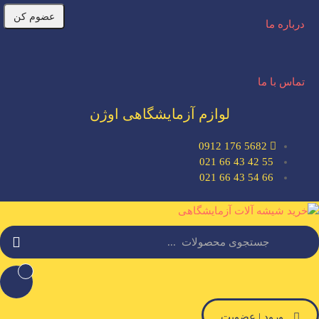
عضوم کن
درباره ما
تماس با ما
لوازم آزمایشگاهی اوژن
5682 176 0912
55 42 43 66 021
66 54 43 66 021
ورود | عضویت