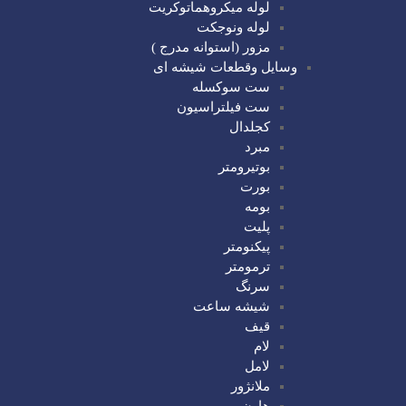
لوله میکروهماتوکریت
لوله ونوجکت
مزور (استوانه مدرج )
وسایل وقطعات شیشه ای
ست سوکسله
ست فیلتراسیون
کجلدال
مبرد
بوتیرومتر
بورت
بومه
پلیت
پیکنومتر
ترمومتر
سرنگ
شیشه ساعت
قیف
لام
لامل
ملانژور
هاون