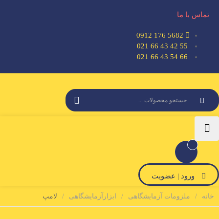
تماس با ما
5682 176 0912
55 42 43 66 021
66 54 43 66 021
ورود | عضویت
خانه
ملزومات آزمایشگاهی
ابزارآزمایشگاهی
لامپ