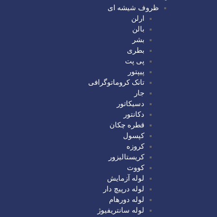
ظروف شیشه ای
ارلن
بالن
بشر
بطری
پی پت
پیپتور
تانک کروماتوگرافی
جار
دسیکاتور
دکانتور
قطره چکان
کپسول
کروزه
کریستالیزور
کووت
لوله آزمایش
لوله درپیچ دار
لوله دورهام
لوله سانتریفیوژ