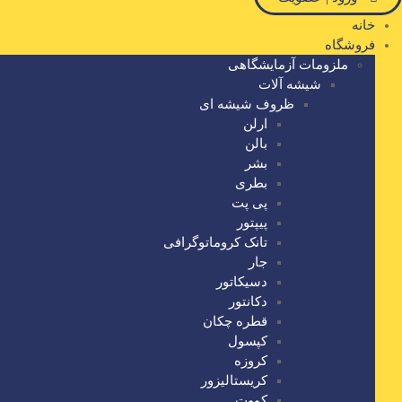
خانه
فروشگاه
ملزومات آزمایشگاهی
شیشه آلات
ظروف شیشه ای
ارلن
بالن
بشر
بطری
پی پت
پیپتور
تانک کروماتوگرافی
جار
دسیکاتور
دکانتور
قطره چکان
کپسول
کروزه
کریستالیزور
کووت