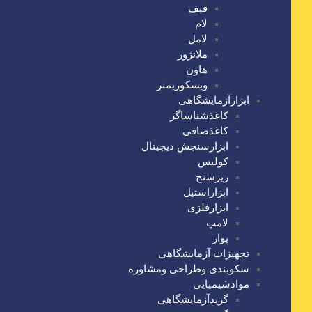
قیف
لام
لامل
ملانژور
هاون
ویسکوزیمتر
ابزارآزمایشگاهی
کاغذشناساگر
کاغذصافی
ابزارسنجش دیجیتال
کولیس
ریزسنج
ابزاراستیل
ابزارفلزی
لامپ
پوار
تجهیزات آزمایشگاهی
سکوبندی وطراحی ومشاوره
موادشیمیایی
گریدآزمایشگاهی