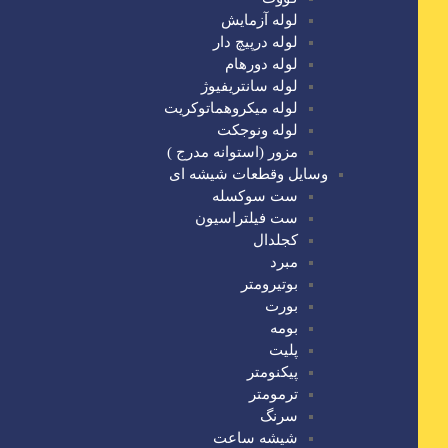
لوله آزمایش
لوله درپیچ دار
لوله دورهام
لوله سانتریفیوژ
لوله میکروهماتوکریت
لوله ونوجکت
مزور (استوانه مدرج )
وسایل وقطعات شیشه ای
ست سوکسله
ست فیلتراسیون
کجلدال
مبرد
بوتیرومتر
بورت
بومه
پلیت
پیکنومتر
ترمومتر
سرنگ
شیشه ساعت