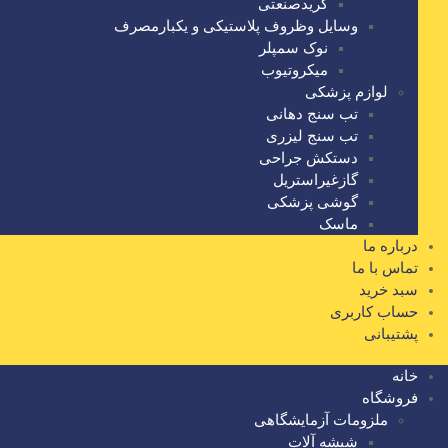
گریدصنعتی
وسایل وظروف پلاستیکی و یکبارمصرف
نوک سمپلر
میکروتیوب
لوازم پزشکی
تب سنج دهانی
تب سنج لیزری
دستکش جراحی
گازغیراستریل
گوشی پزشکی
ماسک
درباره ما
تماس با ما
سبد خرید
حساب کاربری
پشتیبانی
خانه
فروشگاه
ملزومات آزمایشگاهی
شیشه آلات