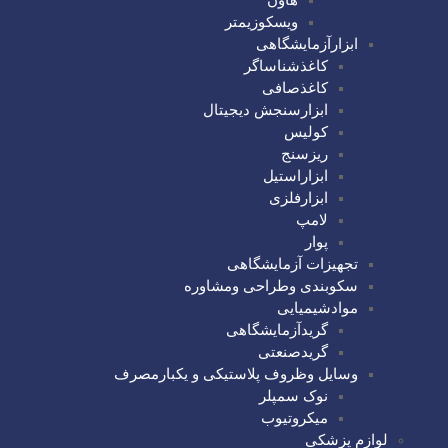
ویسکوزیمتر
ابزارآزمایشگاهی
کاغذشناساگر
کاغذصافی
ابزارسنجش دیجیتال
کولیس
ریزسنج
ابزاراستیل
ابزارفلزی
لامپ
پوار
تجهیزات آزمایشگاهی
سکوبندی وطراحی ومشاوره
موادشیمیایی
گریدآزمایشگاهی
گریدصنعتی
وسایل وظروف پلاستیکی و یکبارمصرف
نوک سمپلر
میکروتیوب
لوازم پزشکی