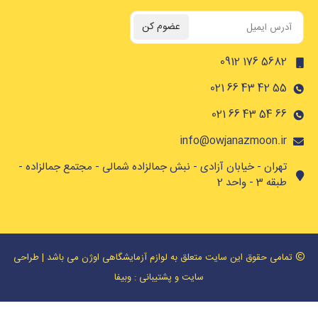
عضوم کن
5682 17
55 4
6
info@owjanazmoon.
ان - خیابان آزادی - نبش جمالزاده شمالی - مجتمع جمالزاده -
- واحد 2
 حقوق این سایت متعلق به لوازم آزمایشگاهی اوژن می باشد |
طراحی
سایت
و پشتیبانی :
وبیفا