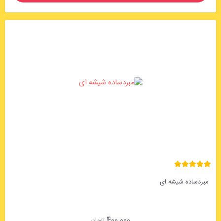
ده شیشه ای
400,000
تومان