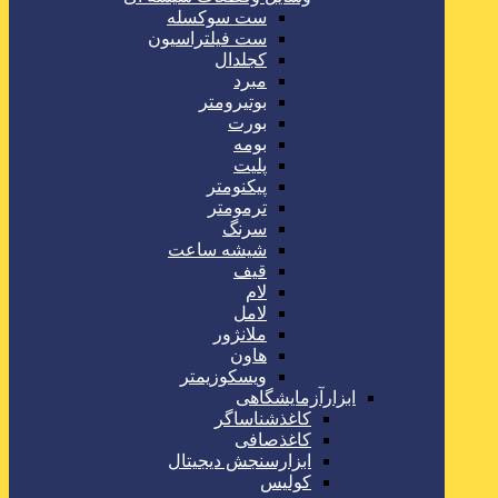
ست سوکسله
ست فیلتراسیون
کجلدال
مبرد
بوتیرومتر
بورت
بومه
پلیت
پیکنومتر
ترمومتر
سرنگ
شیشه ساعت
قیف
لام
لامل
ملانژور
هاون
ویسکوزیمتر
ابزارآزمایشگاهی
کاغذشناساگر
کاغذصافی
ابزارسنجش دیجیتال
کولیس