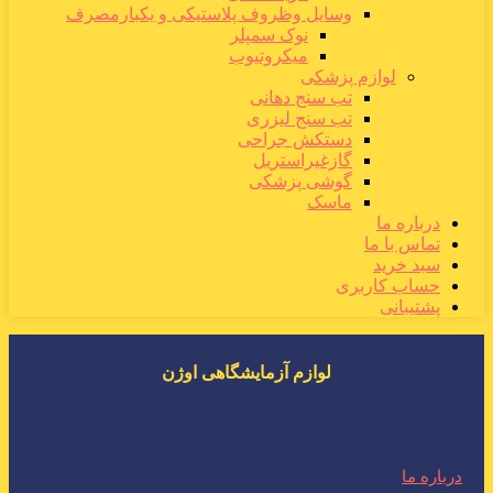
وسایل وظروف پلاستیکی و یکبارمصرف
نوک سمپلر
میکروتیوب
لوازم پزشکی
تب سنج دهانی
تب سنج لیزری
دستکش جراحی
گازغیراستریل
گوشی پزشکی
ماسک
درباره ما
تماس با ما
سبد خرید
حساب کاربری
پشتیبانی
لوازم آزمایشگاهی اوژن
درباره ما