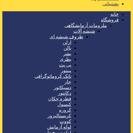
پشتیبانی
خانه
فروشگاه
ملزومات آزمایشگاهی
شیشه آلات
ظروف شیشه ای
ارلن
بالن
بشر
بطری
پی پت
پیپتور
تانک کروماتوگرافی
جار
دسیکاتور
دکانتور
قطره چکان
کپسول
کروزه
کریستالیزور
کووت
لوله آزمایش
لوله درپیچ دار