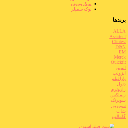
میکروتیوب
نوک سمپلر
برندها
ALLA
Citotest
D&N
EM
Merck
Quickfit
المینو
ایزولب
پارافیلم
دتول
رازوترم
زیماکس
سوپرتک
سوپریور
شات
گامالب