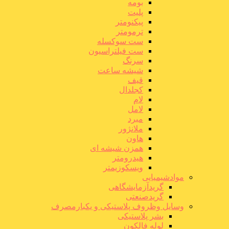
بومه
پلیت
پیکنومتر
ترمومتر
ست سوکسله
ست فیلتراسیون
سرنگ
شیشه ساعت
قیف
کجلدال
لام
لامل
مبرد
ملانژور
هاون
همزن شیشه ای
هیدرومتر
ویسکوزیمتر
موادشیمیایی
گریدآزمایشگاهی
گریدصنعتی
وسایل وظروف پلاستیکی و یکبارمصرف
بشر پلاستیکی
لوله فالکون