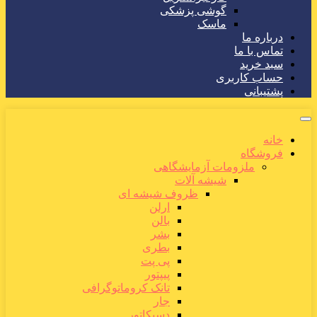
گوشی پزشکی
ماسک
درباره ما
تماس با ما
سبد خرید
حساب کاربری
پشتیبانی
خانه
فروشگاه
ملزومات آزمایشگاهی
شیشه آلات
ظروف شیشه ای
ارلن
بالن
بشر
بطری
پی پت
پیپتور
تانک کروماتوگرافی
جار
دسیکاتور