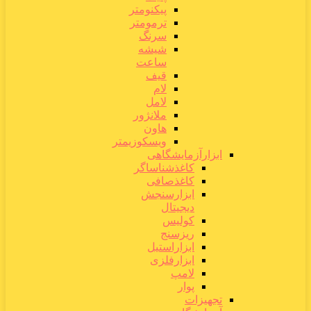
پیکنومتر
ترمومتر
سرنگ
شیشه
ساعت
قیف
لام
لامل
ملانژور
هاون
ویسکوزیمتر
ابزارآزمایشگاهی
کاغذشناساگر
کاغذصافی
ابزارسنجش
دیجیتال
کولیس
ریزسنج
ابزاراستیل
ابزارفلزی
لامپ
پوار
تجهیزات