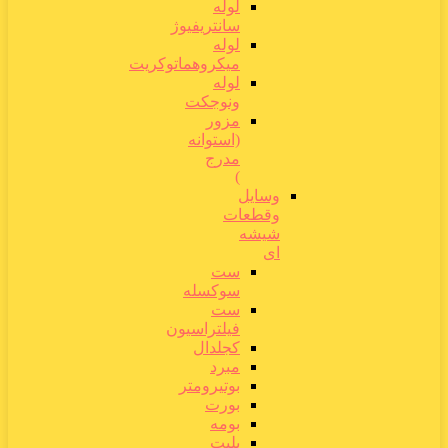
لوله
سانتریفیوژ
لوله
میکروهماتوکریت
لوله
ونوجکت
مزور
(استوانه
مدرج
)
وسایل
وقطعات
شیشه
ای
ست
سوکسله
ست
فیلتراسیون
کجلدال
مبرد
بوتیرومتر
بورت
بومه
پلیت