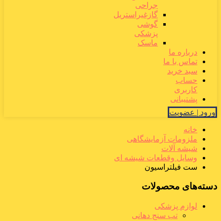
جراحی
گازغیراستریل
گوشی
پزشکی
ماسک
درباره ما
تماس با ما
سبد خرید
حساب
کاربری
پشتیبانی
ورود | عضویت
خانه
ملزومات آزمایشگاهی
شیشه آلات
وسایل وقطعات شیشه ای
ست فیلتراسیون
دسته‌های محصولات
لوازم پزشکی
تب سنج دهانی