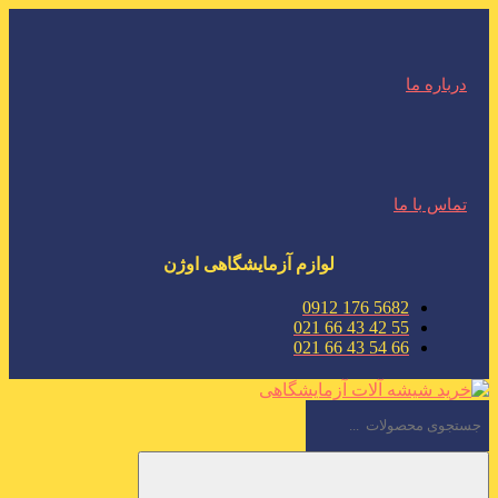
درباره ما
تماس با ما
لوازم آزمایشگاهی اوژن
5682 176 0912
55 42 43 66 021
66 54 43 66 021