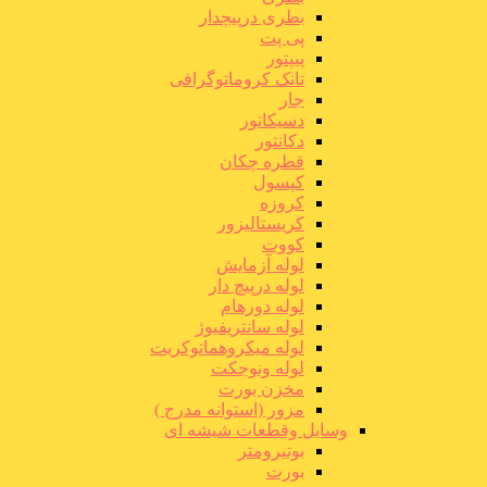
بطری درپیچدار
پی پت
پیپتور
تانک کروماتوگرافی
جار
دسیکاتور
دکانتور
قطره چکان
کپسول
کروزه
کریستالیزور
کووت
لوله آزمایش
لوله درپیچ دار
لوله دورهام
لوله سانتریفیوژ
لوله میکروهماتوکریت
لوله ونوجکت
مخزن بورت
مزور (استوانه مدرج )
وسایل وقطعات شیشه ای
بوتیرومتر
بورت