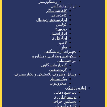
ویسکوزیمتر
ابزارآزمایشگاهی
کاغذشناساگر
کاغذصافی
ابزارسنجش دیجیتال
کولیس
ریزسنج
ابزاراستیل
ابزارفلزی
لامپ
پوار
تجهیزات آزمایشگاهی
سکوبندی وطراحی ومشاوره
موادشیمیایی
گریدآزمایشگاهی
گریدصنعتی
وسایل وظروف پلاستیکی و یکبارمصرف
نوک سمپلر
میکروتیوب
لوازم پزشکی
تب سنج دهانی
تب سنج لیزری
دستکش جراحی
گازغیراستریل