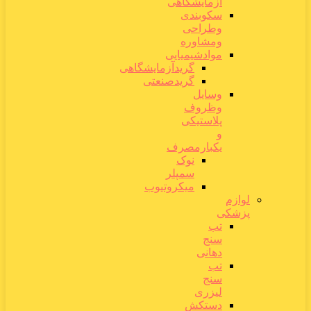
آزمایشگاهی
سکوبندی
وطراحی
ومشاوره
موادشیمیایی
گریدآزمایشگاهی
گریدصنعتی
وسایل
وظروف
پلاستیکی
و
یکبارمصرف
نوک
سمپلر
میکروتیوب
لوازم
پزشکی
تب
سنج
دهانی
تب
سنج
لیزری
دستکش