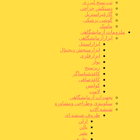
تب سنج لیزری
دستکش جراحی
گازغیراستریل
گوشی پزشکی
ماسک
ملزومات آزمایشگاهی
ابزارآزمایشگاهی
ابزاراستیل
ابزارسنجش دیجیتال
ابزارفلزی
پوار
ریزسنج
کاغذشناساگر
کاغذصافی
کولیس
لامپ
تجهیزات آزمایشگاهی
سکوبندی وطراحی ومشاوره
شیشه آلات
ظروف شیشه ای
ارلن
بالن
بشر
بطری