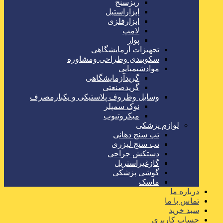
ریزسنج
ابزاراستیل
ابزارفلزی
لامپ
پوار
تجهیزات آزمایشگاهی
سکوبندی وطراحی ومشاوره
موادشیمیایی
گریدآزمایشگاهی
گریدصنعتی
وسایل وظروف پلاستیکی و یکبارمصرف
نوک سمپلر
میکروتیوب
لوازم پزشکی
تب سنج دهانی
تب سنج لیزری
دستکش جراحی
گازغیراستریل
گوشی پزشکی
ماسک
درباره ما
تماس با ما
سبد خرید
حساب کاربری