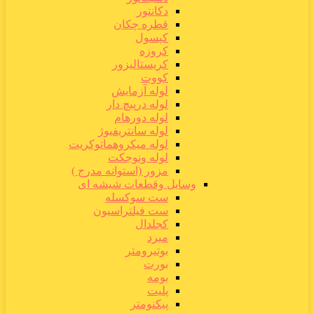
دکانتور
قطره چکان
کپسول
کروزه
کریستالیزور
کووت
لوله آزمایش
لوله درپیچ دار
لوله دورهام
لوله سانتریفیوژ
لوله میکروهماتوکریت
لوله ونوجکت
مزور (استوانه مدرج )
وسایل وقطعات شیشه ای
ست سوکسله
ست فیلتراسیون
کجلدال
مبرد
بوتیرومتر
بورت
بومه
پلیت
پیکنومتر