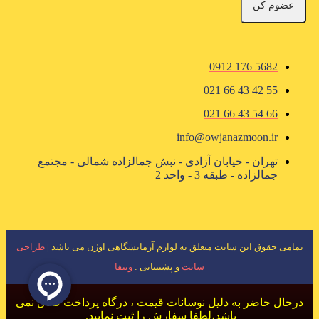
عضوم کن
5682 176 0912
55 42 43 66 021
66 54 43 66 021
info@owjanazmoon.ir
تهران - خیابان آزادی - نبش جمالزاده شمالی - مجتمع
جمالزاده - طبقه 3 - واحد 2
تمامی حقوق این سایت متعلق به لوازم آزمایشگاهی اوژن می باشد |
طراحی
سایت
و پشتیبانی :
وبیفا
درحال حاضر به دلیل نوسانات قیمت ، درگاه پرداخت فعال نمی
باشد،لطفا سفارش را ثبت نمایید.