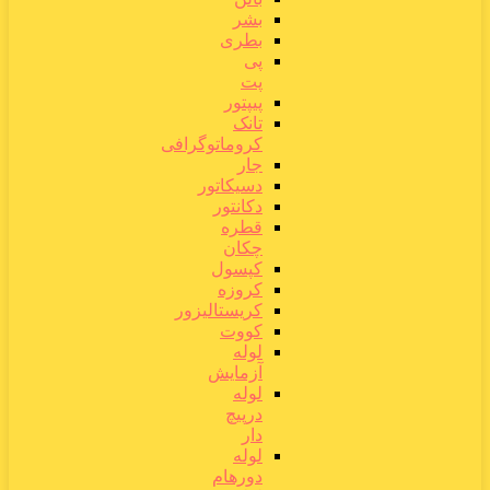
بشر
بطری
پی
پت
پیپتور
تانک
کروماتوگرافی
جار
دسیکاتور
دکانتور
قطره
چکان
کپسول
کروزه
کریستالیزور
کووت
لوله
آزمایش
لوله
درپیچ
دار
لوله
دورهام