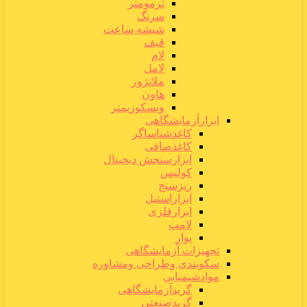
ترمومتر
سرنگ
شیشه ساعت
قیف
لام
لامل
ملانژور
هاون
ویسکوزیمتر
ابزارآزمایشگاهی
کاغذشناساگر
کاغذصافی
ابزارسنجش دیجیتال
کولیس
ریزسنج
ابزاراستیل
ابزارفلزی
لامپ
پوار
تجهیزات آزمایشگاهی
سکوبندی وطراحی ومشاوره
موادشیمیایی
گریدآزمایشگاهی
گریدصنعتی