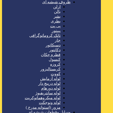
ظروف شیشه ای
ارلن
بالن
بشر
بطری
پی پت
پیپتور
تانک کروماتوگرافی
جار
دسیکاتور
دکانتور
قطره چکان
کپسول
کروزه
کریستالیزور
کووت
لوله آزمایش
لوله درپیچ دار
لوله دورهام
لوله سانتریفیوژ
لوله میکروهماتوکریت
لوله ونوجکت
مزور (استوانه مدرج )
وسایل وقطعات شیشه ای