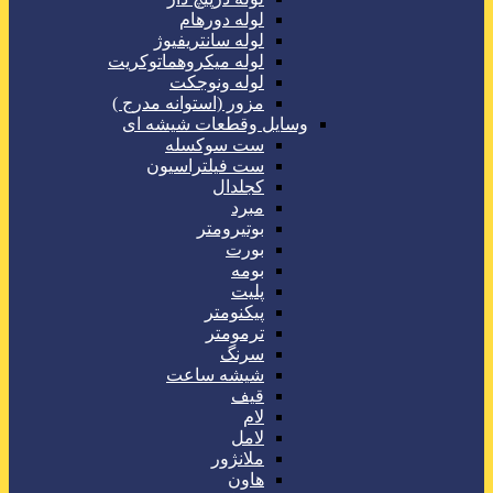
لوله دورهام
لوله سانتریفیوژ
لوله میکروهماتوکریت
لوله ونوجکت
مزور (استوانه مدرج )
وسایل وقطعات شیشه ای
ست سوکسله
ست فیلتراسیون
کجلدال
مبرد
بوتیرومتر
بورت
بومه
پلیت
پیکنومتر
ترمومتر
سرنگ
شیشه ساعت
قیف
لام
لامل
ملانژور
هاون