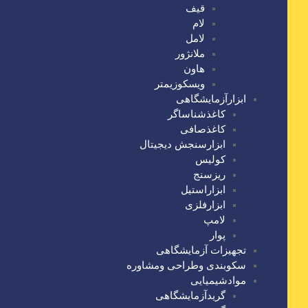
قیف
لام
لامل
ملانژور
هاون
ویسکوزیمتر
ابزارآزمایشگاهی
کاغذشناساگر
کاغذصافی
ابزارسنجش دیجیتال
کولیس
ریزسنج
ابزاراستیل
ابزارفلزی
لامپ
پوار
تجهیزات آزمایشگاهی
سکوبندی وطراحی ومشاوره
موادشیمیایی
گریدآزمایشگاهی