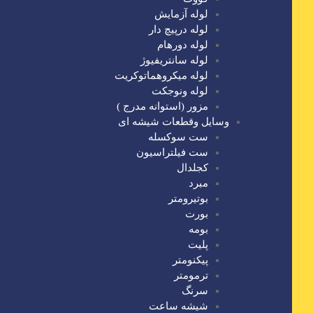
لوله آزمایش
لوله درپیچ دار
لوله دورهام
لوله سانتریفیوژ
لوله میکروهماتوکریت
لوله ونوجکت
مزور (استوانه مدرج )
وسایل وقطعات شیشه ای
ست سوکسله
ست فیلتراسیون
کجلدال
مبرد
بوتیرومتر
بورت
بومه
پلیت
پیکنومتر
ترمومتر
سرنگ
شیشه ساعت