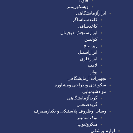
ویسکوزیمتر
ابزارآزمایشگاهی
کاغذشناساگر
کاغذصافی
ابزارسنجش دیجیتال
کولیس
ریزسنج
ابزاراستیل
ابزارفلزی
لامپ
پوار
تجهیزات آزمایشگاهی
سکوبندی وطراحی ومشاوره
موادشیمیایی
گریدآزمایشگاهی
گریدصنعتی
وسایل وظروف پلاستیکی و یکبارمصرف
نوک سمپلر
میکروتیوب
لوازم پزشکی