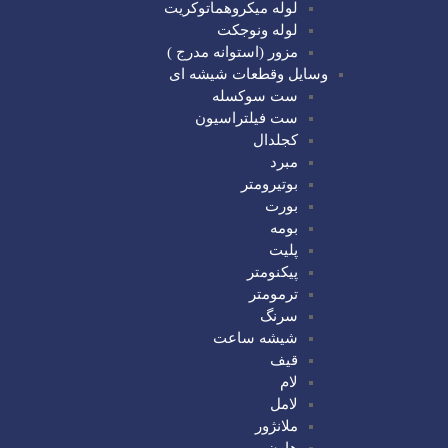
لوله میکروهماتوکریت
لوله ونوجکت
مزور (استوانه مدرج )
وسایل وقطعات شیشه ای
ست سوکسله
ست فیلتراسیون
کجلدال
مبرد
بوتیرومتر
بورت
بومه
پلیت
پیکنومتر
ترمومتر
سرنگ
شیشه ساعت
قیف
لام
لامل
ملانژور
هاون