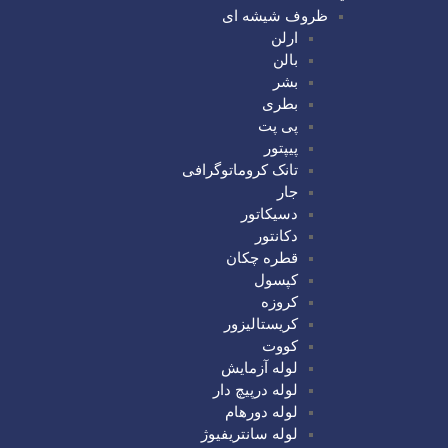
ظروف شیشه ای
ارلن
بالن
بشر
بطری
پی پت
پیپتور
تانک کروماتوگرافی
جار
دسیکاتور
دکانتور
قطره چکان
کپسول
کروزه
کریستالیزور
کووت
لوله آزمایش
لوله درپیچ دار
لوله دورهام
لوله سانتریفیوژ