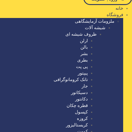
خانه
فروشگاه
ملزومات آزمایشگاهی
شیشه آلات
ظروف شیشه ای
ارلن
بالن
بشر
بطری
پی پت
پیپتور
تانک کروماتوگرافی
جار
دسیکاتور
دکانتور
قطره چکان
کپسول
کروزه
کریستالیزور
کووت