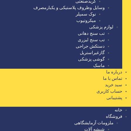
گریدصنعتی
وسایل وظروف پلاستیکی و یکبارمصرف
نوک سمپلر
میکروتیوب
لوازم پزشکی
تب سنج دهانی
تب سنج لیزری
دستکش جراحی
گازغیراستریل
گوشی پزشکی
ماسک
درباره ما
تماس با ما
سبد خرید
حساب کاربری
پشتیبانی
خانه
فروشگاه
ملزومات آزمایشگاهی
شیشه آلات