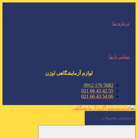
درباره ما
تماس با ما
لوازم آزمایشگاهی اوژن
5682 176 0912
55 42 43 66 021
66 54 43 66 021