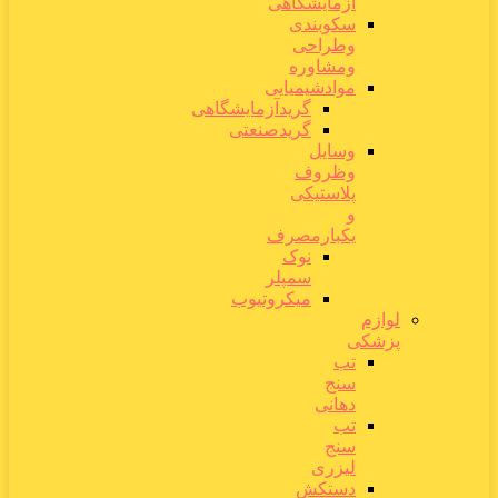
آزمایشگاهی
سکوبندی
وطراحی
ومشاوره
موادشیمیایی
گریدآزمایشگاهی
گریدصنعتی
وسایل
وظروف
پلاستیکی
و
یکبارمصرف
نوک
سمپلر
میکروتیوب
لوازم
پزشکی
تب
سنج
دهانی
تب
سنج
لیزری
دستکش