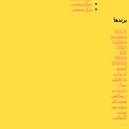
میکروتیوب
نوک سمپلر
برندها
ALLA
Citotest
D&N
EM
Merck
Quickfit
المینو
ایزولب
پارافیلم
دتول
رازوترم
زیماکس
سوپرتک
سوپریور
شات
گامالب