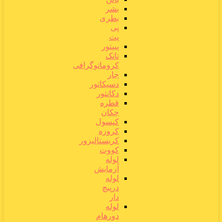
بشر
بطری
پی
پت
پیپتور
تانک
کروماتوگرافی
جار
دسیکاتور
دکانتور
قطره
چکان
کپسول
کروزه
کریستالیزور
کووت
لوله
آزمایش
لوله
درپیچ
دار
لوله
دورهام