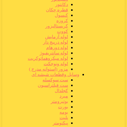
دکانتور
قطره چکان
کپسول
کروزه
کریستالیزور
کووت
لوله آزمایش
لوله درپیچ دار
لوله دورهام
لوله سانتریفیوژ
لوله میکروهماتوکریت
لوله ونوجکت
مزور (استوانه مدرج )
وسایل وقطعات شیشه ای
ست سوکسله
ست فیلتراسیون
کجلدال
مبرد
بوتیرومتر
بورت
بومه
پلیت
پیکنومتر