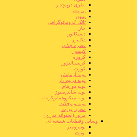
بطری درپیچدار
پی پت
پیپتور
تانک کروماتوگرافی
جار
دسیکاتور
دکانتور
قطره چکان
کپسول
کروزه
کریستالیزور
کووت
لوله آزمایش
لوله درپیچ دار
لوله دورهام
لوله سانتریفیوژ
لوله میکروهماتوکریت
لوله ونوجکت
مخزن بورت
مزور (استوانه مدرج )
وسایل وقطعات شیشه ای
بوتیرومتر
بورت