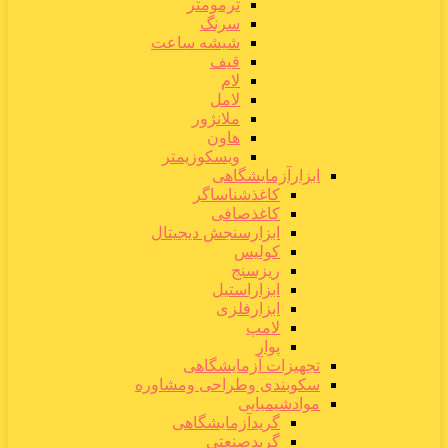
ترمومتر
سرنگ
شیشه ساعت
قیف
لام
لامل
ملانژور
هاون
ویسکوزیمتر
ابزارآزمایشگاهی
کاغذشناساگر
کاغذصافی
ابزارسنجش دیجیتال
کولیس
ریزسنج
ابزاراستیل
ابزارفلزی
لامپ
پوار
تجهیزات آزمایشگاهی
سکوبندی وطراحی ومشاوره
موادشیمیایی
گریدآزمایشگاهی
گریدصنعتی