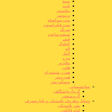
بومه
پلیت
پیکنومتر
ترمومتر
ست سوکسله
ست فیلتراسیون
سرنگ
شیشه ساعت
قیف
کجلدال
لام
لامل
مبرد
ملانژور
هاون
همزن شیشه ای
هیدرومتر
ویسکوزیمتر
موادشیمیایی
گریدآزمایشگاهی
گریدصنعتی
وسایل وظروف پلاستیکی و یکبارمصرف
بشر پلاستیکی
لوله فالکون