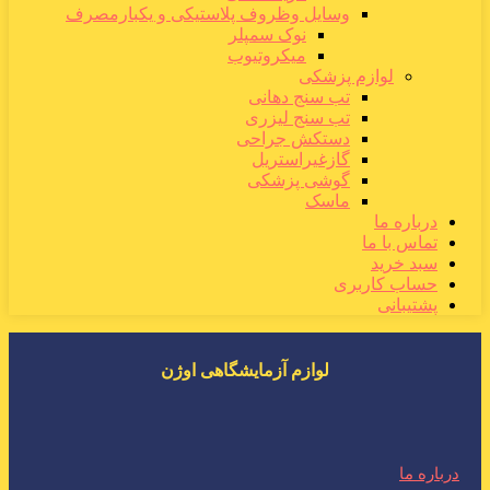
وسایل وظروف پلاستیکی و یکبارمصرف
نوک سمپلر
میکروتیوب
لوازم پزشکی
تب سنج دهانی
تب سنج لیزری
دستکش جراحی
گازغیراستریل
گوشی پزشکی
ماسک
درباره ما
تماس با ما
سبد خرید
حساب کاربری
پشتیبانی
لوازم آزمایشگاهی اوژن
درباره ما