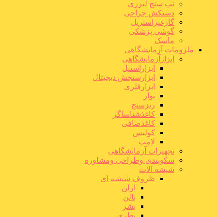
تب سنج لیزری
دستکش جراحی
گازغیراستریل
گوشی پزشکی
ماسک
ملزومات آزمایشگاهی
ابزارآزمایشگاهی
ابزاراستیل
ابزارسنجش دیجیتال
ابزارفلزی
پوار
ریزسنج
کاغذشناساگر
کاغذصافی
کولیس
لامپ
تجهیزات آزمایشگاهی
سکوبندی وطراحی ومشاوره
شیشه آلات
ظروف شیشه ای
ارلن
بالن
بشر
بطری