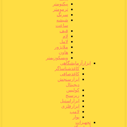
پیکنومتر
ترمومتر
سرنگ
شیشه
ساعت
قیف
لام
لامل
ملانژور
هاون
ویسکوزیمتر
ابزارآزمایشگاهی
کاغذشناساگر
کاغذصافی
ابزارسنجش
دیجیتال
کولیس
ریزسنج
ابزاراستیل
ابزارفلزی
لامپ
پوار
تجهیزات