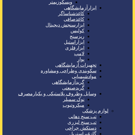
ویسکوزیمتر
ابزارآزمایشگاهی
کاغذشناساگر
کاغذصافی
ابزارسنجش دیجیتال
کولیس
ریزسنج
ابزاراستیل
ابزارفلزی
لامپ
پوار
تجهیزات آزمایشگاهی
سکوبندی وطراحی ومشاوره
موادشیمیایی
گریدآزمایشگاهی
گریدصنعتی
وسایل وظروف پلاستیکی و یکبارمصرف
نوک سمپلر
میکروتیوب
لوازم پزشکی
تب سنج دهانی
تب سنج لیزری
دستکش جراحی
گازغیراستریل