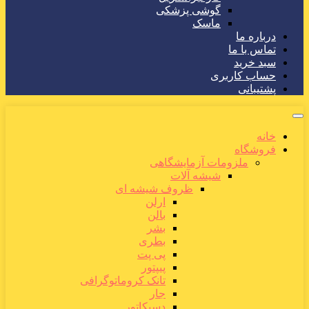
گوشی پزشکی
ماسک
درباره ما
تماس با ما
سبد خرید
حساب کاربری
پشتیبانی
خانه
فروشگاه
ملزومات آزمایشگاهی
شیشه آلات
ظروف شیشه ای
ارلن
بالن
بشر
بطری
پی پت
پیپتور
تانک کروماتوگرافی
جار
دسیکاتور