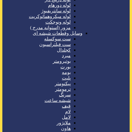
لوله دورهام
لوله سانتریفیوژ
لوله میکروهماتوکریت
لوله ونوجکت
مزور (استوانه مدرج )
وسایل وقطعات شیشه ای
ست سوکسله
ست فیلتراسیون
کجلدال
مبرد
بوتیرومتر
بورت
بومه
پلیت
پیکنومتر
ترمومتر
سرنگ
شیشه ساعت
قیف
لام
لامل
ملانژور
هاون