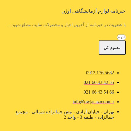
خبرنامه لوازم آزمایشگاهی اوژن
با عضویت در خبرنامه از آخرین اخبار و محصولات سایت مطلع شوید ...
عضوم کن
5682 176 0912
55 42 43 66 021
66 54 43 66 021
info@owjanazmoon.ir
تهران - خیابان آزادی - نبش جمالزاده شمالی - مجتمع
جمالزاده - طبقه 3 - واحد 2