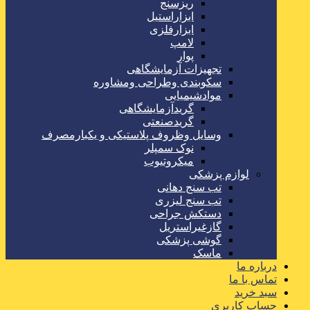
ریزسنج
ابزاراستیل
ابزارفلزی
لامپ
پوار
تجهیزات آزمایشگاهی
سکوبندی وطراحی ومشاوره
موادشیمیایی
گریدآزمایشگاهی
گریدصنعتی
وسایل وظروف پلاستیکی و یکبارمصرف
نوک سمپلر
میکروتیوب
لوازم پزشکی
تب سنج دهانی
تب سنج لیزری
دستکش جراحی
گازغیراستریل
گوشی پزشکی
ماسک
درباره ما
تماس با ما
سبد خرید
حساب کاربری