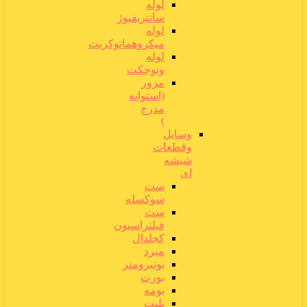
لوله
سانتریفیوژ
لوله
میکروهماتوکریت
لوله
ونوجکت
مزور
(استوانه
مدرج
)
وسایل
وقطعات
شیشه
ای
ست
سوکسله
ست
فیلتراسیون
کجلدال
مبرد
بوتیرومتر
بورت
بومه
پلیت