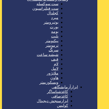
ست سوکسله
ست فیلتراسیون
کجلدال
مبرد
بوتیرومتر
بورت
بومه
پلیت
پیکنومتر
ترمومتر
سرنگ
شیشه ساعت
قیف
لام
لامل
ملانژور
هاون
ویسکوزیمتر
ابزارآزمایشگاهی
کاغذشناساگر
کاغذصافی
ابزارسنجش دیجیتال
کولیس