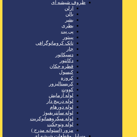
ظروف شیشه ای
ارلن
بالن
بشر
بطری
پی پت
پیپتور
تانک کروماتوگرافی
جار
دسیکاتور
دکانتور
قطره چکان
کپسول
کروزه
کریستالیزور
کووت
لوله آزمایش
لوله درپیچ دار
لوله دورهام
لوله سانتریفیوژ
لوله میکروهماتوکریت
لوله ونوجکت
مزور (استوانه مدرج )
وسایل وقطعات شیشه ای