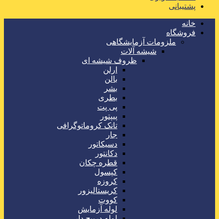
پشتیبانی
خانه
فروشگاه
ملزومات آزمایشگاهی
شیشه آلات
ظروف شیشه ای
ارلن
بالن
بشر
بطری
پی پت
پیپتور
تانک کروماتوگرافی
جار
دسیکاتور
دکانتور
قطره چکان
کپسول
کروزه
کریستالیزور
کووت
لوله آزمایش
لوله درپیچ دار