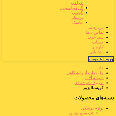
جراحی
گازغیراستریل
گوشی
پزشکی
ماسک
درباره ما
تماس با ما
سبد خرید
حساب
کاربری
پشتیبانی
ورود | عضویت
خانه
ملزومات آزمایشگاهی
شیشه آلات
ظروف شیشه ای
کریستالیزور
دسته‌های محصولات
لوازم پزشکی
تب سنج دهانی