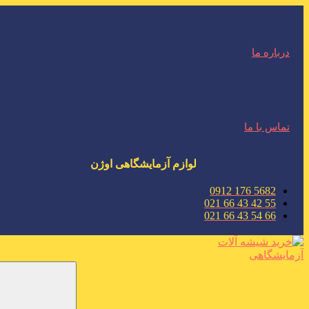
درباره ما
تماس با ما
لوازم آزمایشگاهی اوژن
5682 176 0912
55 42 43 66 021
66 54 43 66 021