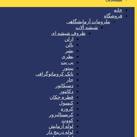
خانه
فروشگاه
ملزومات آزمایشگاهی
شیشه آلات
ظروف شیشه ای
ارلن
بالن
بشر
بطری
پی پت
پیپتور
تانک کروماتوگرافی
جار
دسیکاتور
دکانتور
قطره چکان
کپسول
کروزه
کریستالیزور
کووت
لوله آزمایش
لوله درپیچ دار