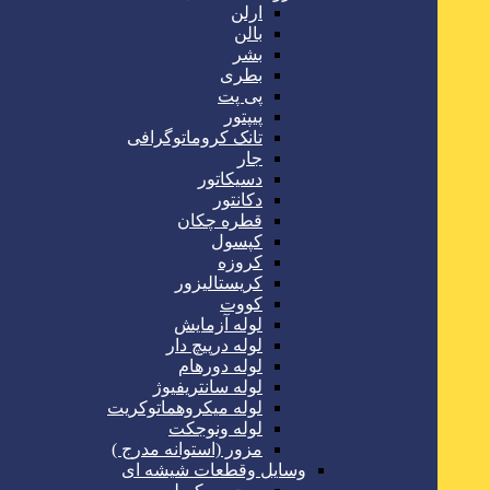
ارلن
بالن
بشر
بطری
پی پت
پیپتور
تانک کروماتوگرافی
جار
دسیکاتور
دکانتور
قطره چکان
کپسول
کروزه
کریستالیزور
کووت
لوله آزمایش
لوله درپیچ دار
لوله دورهام
لوله سانتریفیوژ
لوله میکروهماتوکریت
لوله ونوجکت
مزور (استوانه مدرج )
وسایل وقطعات شیشه ای