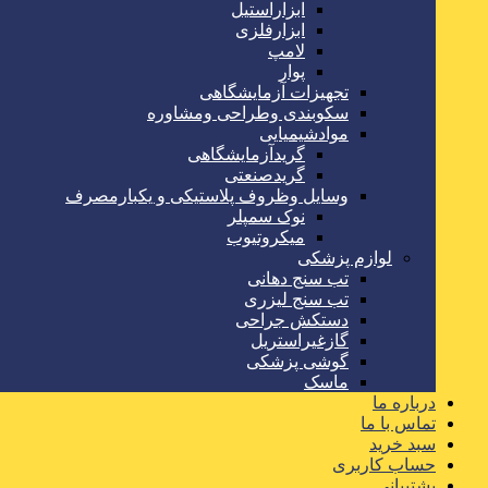
ابزاراستیل
ابزارفلزی
لامپ
پوار
تجهیزات آزمایشگاهی
سکوبندی وطراحی ومشاوره
موادشیمیایی
گریدآزمایشگاهی
گریدصنعتی
وسایل وظروف پلاستیکی و یکبارمصرف
نوک سمپلر
میکروتیوب
لوازم پزشکی
تب سنج دهانی
تب سنج لیزری
دستکش جراحی
گازغیراستریل
گوشی پزشکی
ماسک
درباره ما
تماس با ما
سبد خرید
حساب کاربری
پشتیبانی