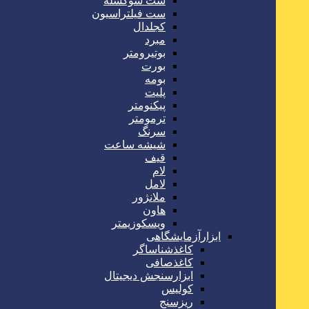
ست سوکسله
ست فیلتراسیون
کجلدال
مبرد
بوتیرومتر
بورت
بومه
پلیت
پیکنومتر
ترمومتر
سرنگ
شیشه ساعت
قیف
لام
لامل
ملانژور
هاون
ویسکوزیمتر
ابزارآزمایشگاهی
کاغذشناساگر
کاغذصافی
ابزارسنجش دیجیتال
کولیس
ریزسنج