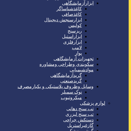
ابزارآزمایشگاهی
کاغذشناساگر
کاغذصافی
ابزارسنجش دیجیتال
کولیس
ریزسنج
ابزاراستیل
ابزارفلزی
لامپ
پوار
تجهیزات آزمایشگاهی
سکوبندی وطراحی ومشاوره
موادشیمیایی
گریدآزمایشگاهی
گریدصنعتی
وسایل وظروف پلاستیکی و یکبارمصرف
نوک سمپلر
میکروتیوب
لوازم پزشکی
تب سنج دهانی
تب سنج لیزری
دستکش جراحی
گازغیراستریل
گوشی پزشکی