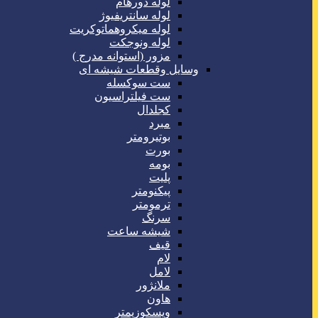
لوله دورهام
لوله سانتریفیوژ
لوله میکروهماتوکریت
لوله ونوجکت
مزور (استوانه مدرج )
وسایل وقطعات شیشه ای
ست سوکسله
ست فیلتراسیون
کجلدال
مبرد
بوتیرومتر
بورت
بومه
پلیت
پیکنومتر
ترمومتر
سرنگ
شیشه ساعت
قیف
لام
لامل
ملانژور
هاون
ویسکوزیمتر