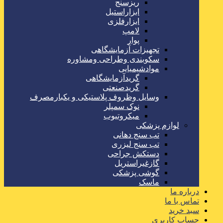
ریزسنج
ابزاراستیل
ابزارفلزی
لامپ
پوار
تجهیزات آزمایشگاهی
سکوبندی وطراحی ومشاوره
موادشیمیایی
گریدآزمایشگاهی
گریدصنعتی
وسایل وظروف پلاستیکی و یکبارمصرف
نوک سمپلر
میکروتیوب
لوازم پزشکی
تب سنج دهانی
تب سنج لیزری
دستکش جراحی
گازغیراستریل
گوشی پزشکی
ماسک
درباره ما
تماس با ما
سبد خرید
حساب کاربری