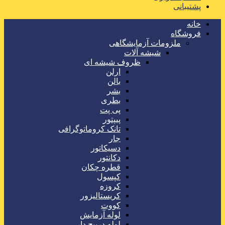
پشتیبانی
خانه
فروشگاه
ملزومات آزمایشگاهی
شیشه آلات
ظروف شیشه ای
ارلن
بالن
بشر
بطری
پی پت
پیپتور
تانک کروماتوگرافی
جار
دسیکاتور
دکانتور
قطره چکان
کپسول
کروزه
کریستالیزور
کووت
لوله آزمایش
لوله درپیچ دار