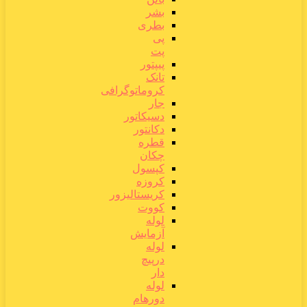
بشر
بطری
پی
پت
پیپتور
تانک
کروماتوگرافی
جار
دسیکاتور
دکانتور
قطره
چکان
کپسول
کروزه
کریستالیزور
کووت
لوله
آزمایش
لوله
درپیچ
دار
لوله
دورهام