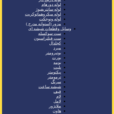
لوله دورهام
لوله سانتریفیوژ
لوله میکروهماتوکریت
لوله ونوجکت
مزور (استوانه مدرج )
وسایل وقطعات شیشه ای
ست سوکسله
ست فیلتراسیون
کجلدال
مبرد
بوتیرومتر
بورت
بومه
پلیت
پیکنومتر
ترمومتر
سرنگ
شیشه ساعت
قیف
لام
لامل
ملانژور
هاون