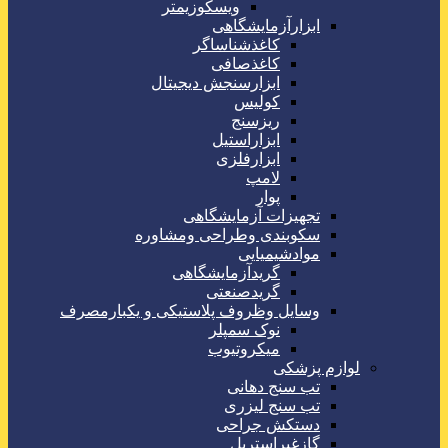
ویسکوزیمتر
ابزارآزمایشگاهی
کاغذشناساگر
کاغذصافی
ابزارسنجش دیجیتال
کولیس
ریزسنج
ابزاراستیل
ابزارفلزی
لامپ
پوار
تجهیزات آزمایشگاهی
سکوبندی وطراحی ومشاوره
موادشیمیایی
گریدآزمایشگاهی
گریدصنعتی
وسایل وظروف پلاستیکی و یکبارمصرف
نوک سمپلر
میکروتیوب
لوازم پزشکی
تب سنج دهانی
تب سنج لیزری
دستکش جراحی
گازغیراستریل