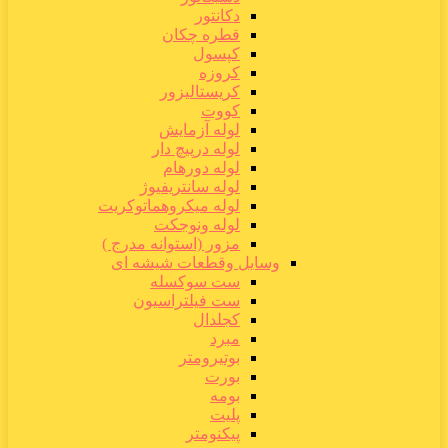
دکانتور
قطره چکان
کپسول
کروزه
کریستالیزور
کووت
لوله آزمایش
لوله درپیچ دار
لوله دورهام
لوله سانتریفیوژ
لوله میکروهماتوکریت
لوله ونوجکت
مزور (استوانه مدرج )
وسایل وقطعات شیشه ای
ست سوکسله
ست فیلتراسیون
کجلدال
مبرد
بوتیرومتر
بورت
بومه
پلیت
پیکنومتر