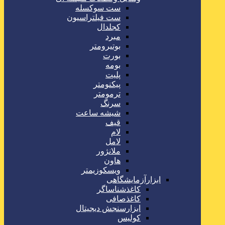
ست سوکسله
ست فیلتراسیون
کجلدال
مبرد
بوتیرومتر
بورت
بومه
پلیت
پیکنومتر
ترمومتر
سرنگ
شیشه ساعت
قیف
لام
لامل
ملانژور
هاون
ویسکوزیمتر
ابزارآزمایشگاهی
کاغذشناساگر
کاغذصافی
ابزارسنجش دیجیتال
کولیس