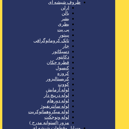
ظروف شیشه ای
ارلن
بالن
بشر
بطری
پی پت
پیپتور
تانک کروماتوگرافی
جار
دسیکاتور
دکانتور
قطره چکان
کپسول
کروزه
کریستالیزور
کووت
لوله آزمایش
لوله درپیچ دار
لوله دورهام
لوله سانتریفیوژ
لوله میکروهماتوکریت
لوله ونوجکت
مزور (استوانه مدرج )
وسایل وقطعات شیشه ای