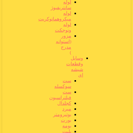
لوله
سانتریفیوژ
لوله
میکروهماتوکریت
لوله
ونوجکت
مزور
(استوانه
مدرج
)
وسایل
وقطعات
شیشه
ای
ست
سوکسله
ست
فیلتراسیون
کجلدال
مبرد
بوتیرومتر
بورت
بومه
پلیت