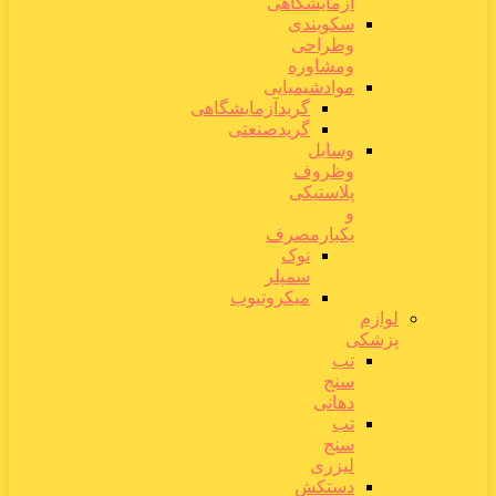
آزمایشگاهی
سکوبندی
وطراحی
ومشاوره
موادشیمیایی
گریدآزمایشگاهی
گریدصنعتی
وسایل
وظروف
پلاستیکی
و
یکبارمصرف
نوک
سمپلر
میکروتیوب
لوازم
پزشکی
تب
سنج
دهانی
تب
سنج
لیزری
دستکش