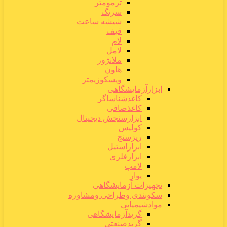
ترمومتر
سرنگ
شیشه ساعت
قیف
لام
لامل
ملانژور
هاون
ویسکوزیمتر
ابزارآزمایشگاهی
کاغذشناساگر
کاغذصافی
ابزارسنجش دیجیتال
کولیس
ریزسنج
ابزاراستیل
ابزارفلزی
لامپ
پوار
تجهیزات آزمایشگاهی
سکوبندی وطراحی ومشاوره
موادشیمیایی
گریدآزمایشگاهی
گریدصنعتی