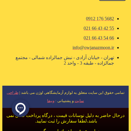
5682 176 0912
55 42 43 66 021
66 54 43 66 021
info@owjanazmoon.ir
تهران - خیابان آزادی - نبش جمالزاده شمالی - مجتمع
جمالزاده - طبقه 3 - واحد 2
تمامی حقوق این سایت متعلق به لوازم آزمایشگاهی اوژن می باشد |
طراحی
سایت
و پشتیبانی :
وبیفا
درحال حاضر به دلیل نوسانات قیمت ، درگاه پرداخت فعال نمی
باشد،لطفا سفارش را ثبت نمایید.