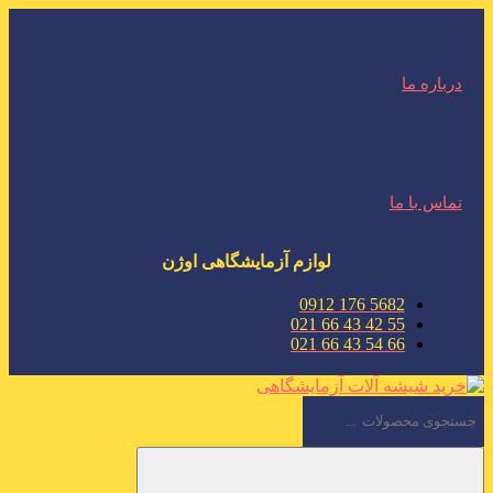
درباره ما
تماس با ما
لوازم آزمایشگاهی اوژن
5682 176 0912
55 42 43 66 021
66 54 43 66 021