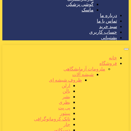
گوشی پزشکی
ماسک
درباره ما
تماس با ما
سبد خرید
حساب کاربری
پشتیبانی
خانه
فروشگاه
ملزومات آزمایشگاهی
شیشه آلات
ظروف شیشه ای
ارلن
بالن
بشر
بطری
پی پت
پیپتور
تانک کروماتوگرافی
جار
دسیکاتور