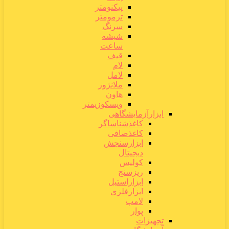
پیکنومتر
ترمومتر
سرنگ
شیشه
ساعت
قیف
لام
لامل
ملانژور
هاون
ویسکوزیمتر
ابزارآزمایشگاهی
کاغذشناساگر
کاغذصافی
ابزارسنجش
دیجیتال
کولیس
ریزسنج
ابزاراستیل
ابزارفلزی
لامپ
پوار
تجهیزات