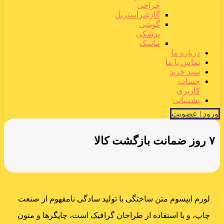
جراحی
گازغیراستریل
گوشی
پزشکی
ماسک
درباره ما
تماس با ما
سبد خرید
حساب
کاربری
پشتیبانی
ورود | عضویت
۷ روز ضمانت بازگشت کالا
لورم ایپسوم متن ساختگی با تولید سادگی نامفهوم از صنعت
چاپ، و با استفاده از طراحان گرافیک است، چاپگرها و متون