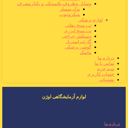
وسایل وظروف پلاستیکی و یکبارمصرف
نوک سمپلر
میکروتیوب
لوازم پزشکی
تب سنج دهانی
تب سنج لیزری
دستکش جراحی
گازغیراستریل
گوشی پزشکی
ماسک
درباره ما
تماس با ما
سبد خرید
حساب کاربری
پشتیبانی
لوازم آزمایشگاهی اوژن
درباره ما