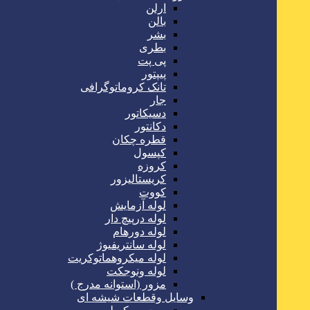
ارلن
بالن
بشر
بطری
پی پت
پیپتور
تانک کروماتوگرافی
جار
دسیکاتور
دکانتور
قطره چکان
کپسول
کروزه
کریستالیزور
کووت
لوله آزمایش
لوله درپیچ دار
لوله دورهام
لوله سانتریفیوژ
لوله میکروهماتوکریت
لوله ونوجکت
مزور (استوانه مدرج )
وسایل وقطعات شیشه ای