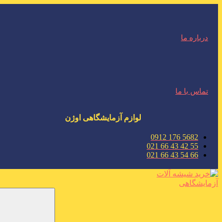
درباره ما
تماس با ما
لوازم آزمایشگاهی اوژن
5682 176 0912
55 42 43 66 021
66 54 43 66 021