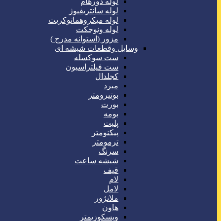
لوله دورهام
لوله سانتریفیوژ
لوله میکروهماتوکریت
لوله ونوجکت
مزور (استوانه مدرج )
وسایل وقطعات شیشه ای
ست سوکسله
ست فیلتراسیون
کجلدال
مبرد
بوتیرومتر
بورت
بومه
پلیت
پیکنومتر
ترمومتر
سرنگ
شیشه ساعت
قیف
لام
لامل
ملانژور
هاون
ویسکوزیمتر