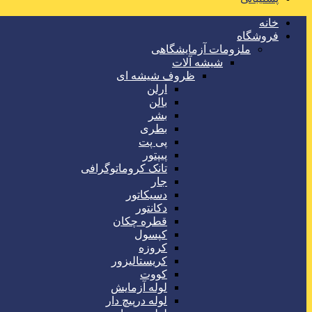
خانه
فروشگاه
ملزومات آزمایشگاهی
شیشه آلات
ظروف شیشه ای
ارلن
بالن
بشر
بطری
پی پت
پیپتور
تانک کروماتوگرافی
جار
دسیکاتور
دکانتور
قطره چکان
کپسول
کروزه
کریستالیزور
کووت
لوله آزمایش
لوله درپیچ دار