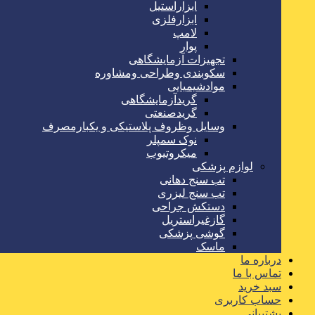
ابزاراستیل
ابزارفلزی
لامپ
پوار
تجهیزات آزمایشگاهی
سکوبندی وطراحی ومشاوره
موادشیمیایی
گریدآزمایشگاهی
گریدصنعتی
وسایل وظروف پلاستیکی و یکبارمصرف
نوک سمپلر
میکروتیوب
لوازم پزشکی
تب سنج دهانی
تب سنج لیزری
دستکش جراحی
گازغیراستریل
گوشی پزشکی
ماسک
درباره ما
تماس با ما
سبد خرید
حساب کاربری
پشتیبانی