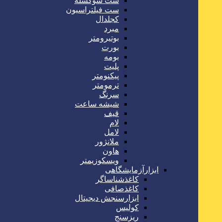
ست سوکسله
ست فیلتراسیون
کجلدال
مبرد
بوتیرومتر
بورت
بومه
پلیت
پیکنومتر
ترمومتر
سرنگ
شیشه ساعت
قیف
لام
لامل
ملانژور
هاون
ویسکوزیمتر
ابزارآزمایشگاهی
کاغذشناساگر
کاغذصافی
ابزارسنجش دیجیتال
کولیس
ریزسنج