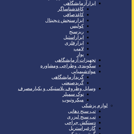
ابزارآزمایشگاهی
کاغذشناساگر
کاغذصافی
ابزارسنجش دیجیتال
کولیس
ریزسنج
ابزاراستیل
ابزارفلزی
لامپ
پوار
تجهیزات آزمایشگاهی
سکوبندی وطراحی ومشاوره
موادشیمیایی
گریدآزمایشگاهی
گریدصنعتی
وسایل وظروف پلاستیکی و یکبارمصرف
نوک سمپلر
میکروتیوب
لوازم پزشکی
تب سنج دهانی
تب سنج لیزری
دستکش جراحی
گازغیراستریل
گوشی پزشکی