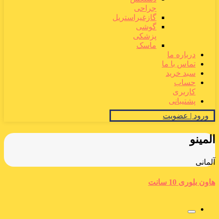
جراحی
گازغیراستریل
گوشی
پزشکی
ماسک
درباره ما
تماس با ما
سبد خرید
حساب
کاربری
پشتیبانی
ورود | عضویت
المینو
آلمانی
هاون بلوری 10 سانت