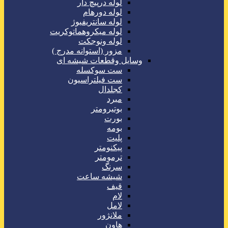
لوله درپیچ دار
لوله دورهام
لوله سانتریفیوژ
لوله میکروهماتوکریت
لوله ونوجکت
مزور (استوانه مدرج )
وسایل وقطعات شیشه ای
ست سوکسله
ست فیلتراسیون
کجلدال
مبرد
بوتیرومتر
بورت
بومه
پلیت
پیکنومتر
ترمومتر
سرنگ
شیشه ساعت
قیف
لام
لامل
ملانژور
هاون