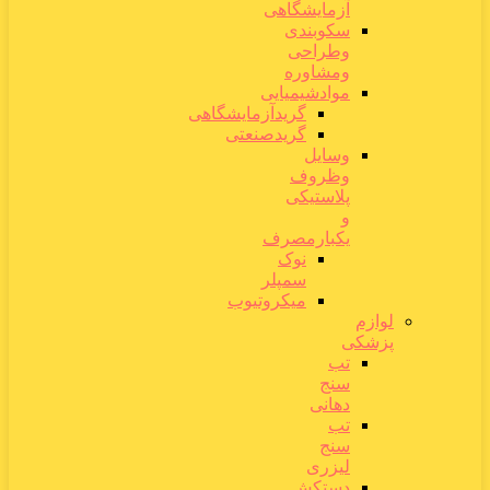
آزمایشگاهی
سکوبندی
وطراحی
ومشاوره
موادشیمیایی
گریدآزمایشگاهی
گریدصنعتی
وسایل
وظروف
پلاستیکی
و
یکبارمصرف
نوک
سمپلر
میکروتیوب
لوازم
پزشکی
تب
سنج
دهانی
تب
سنج
لیزری
دستکش