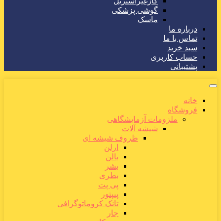
گازغیراستریل
گوشی پزشکی
ماسک
درباره ما
تماس با ما
سبد خرید
حساب کاربری
پشتیبانی
خانه
فروشگاه
ملزومات آزمایشگاهی
شیشه آلات
ظروف شیشه ای
ارلن
بالن
بشر
بطری
پی پت
پیپتور
تانک کروماتوگرافی
جار