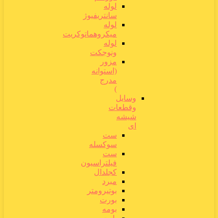
لوله
سانتریفیوژ
لوله
میکروهماتوکریت
لوله
ونوجکت
مزور
(استوانه
مدرج
)
وسایل
وقطعات
شیشه
ای
ست
سوکسله
ست
فیلتراسیون
کجلدال
مبرد
بوتیرومتر
بورت
بومه