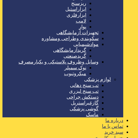
ریزسنج
ابزاراستیل
ابزارفلزی
لامپ
پوار
تجهیزات آزمایشگاهی
سکوبندی وطراحی ومشاوره
موادشیمیایی
گریدآزمایشگاهی
گریدصنعتی
وسایل وظروف پلاستیکی و یکبارمصرف
نوک سمپلر
میکروتیوب
لوازم پزشکی
تب سنج دهانی
تب سنج لیزری
دستکش جراحی
گازغیراستریل
گوشی پزشکی
ماسک
درباره ما
تماس با ما
سبد خرید
حساب کاربری