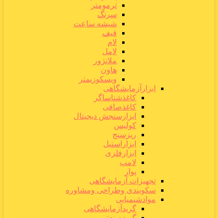
ترمومتر
سرنگ
شیشه ساعت
قیف
لام
لامل
ملانژور
هاون
ویسکوزیمتر
ابزارآزمایشگاهی
کاغذشناساگر
کاغذصافی
ابزارسنجش دیجیتال
کولیس
ریزسنج
ابزاراستیل
ابزارفلزی
لامپ
پوار
تجهیزات آزمایشگاهی
سکوبندی وطراحی ومشاوره
موادشیمیایی
گریدآزمایشگاهی
گریدصنعتی