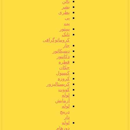
بالن
بشر
بطری
پی
پت
پیپتور
تانک
کروماتوگرافی
جار
دسیکاتور
دکانتور
قطره
چکان
کپسول
کروزه
کریستالیزور
کووت
لوله
آزمایش
لوله
درپیچ
دار
لوله
دورهام