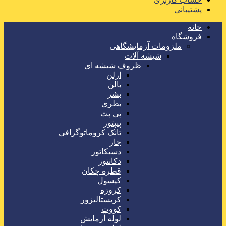
پشتیبانی
خانه
فروشگاه
ملزومات آزمایشگاهی
شیشه آلات
ظروف شیشه ای
ارلن
بالن
بشر
بطری
پی پت
پیپتور
تانک کروماتوگرافی
جار
دسیکاتور
دکانتور
قطره چکان
کپسول
کروزه
کریستالیزور
کووت
لوله آزمایش