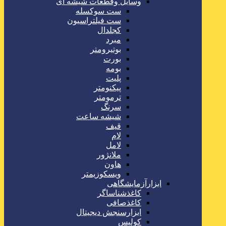
وسایل وقطعات شیشه ای
ست سوکسله
ست فیلتراسیون
کجلدال
مبرد
بوتیرومتر
بورت
بومه
پلیت
پیکنومتر
ترمومتر
سرنگ
شیشه ساعت
قیف
لام
لامل
ملانژور
هاون
ویسکوزیمتر
ابزارآزمایشگاهی
کاغذشناساگر
کاغذصافی
ابزارسنجش دیجیتال
کولیس