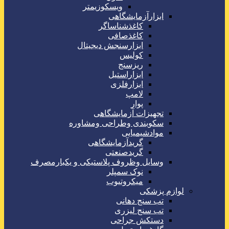
ویسکوزیمتر
ابزارآزمایشگاهی
کاغذشناساگر
کاغذصافی
ابزارسنجش دیجیتال
کولیس
ریزسنج
ابزاراستیل
ابزارفلزی
لامپ
پوار
تجهیزات آزمایشگاهی
سکوبندی وطراحی ومشاوره
موادشیمیایی
گریدآزمایشگاهی
گریدصنعتی
وسایل وظروف پلاستیکی و یکبارمصرف
نوک سمپلر
میکروتیوب
لوازم پزشکی
تب سنج دهانی
تب سنج لیزری
دستکش جراحی