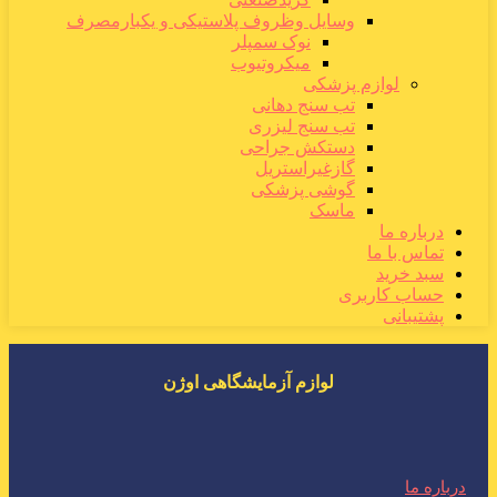
وسایل وظروف پلاستیکی و یکبارمصرف
نوک سمپلر
میکروتیوب
لوازم پزشکی
تب سنج دهانی
تب سنج لیزری
دستکش جراحی
گازغیراستریل
گوشی پزشکی
ماسک
درباره ما
تماس با ما
سبد خرید
حساب کاربری
پشتیبانی
لوازم آزمایشگاهی اوژن
درباره ما