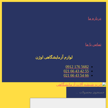
درباره ما
تماس با ما
لوازم آزمایشگاهی اوژن
5682 176 0912
55 42 43 66 021
66 54 43 66 021