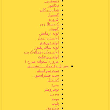
دسیکاتور
دکانتور
قطره چکان
کپسول
کروزه
کریستالیزور
کووت
لوله آزمایش
لوله درپیچ دار
لوله دورهام
لوله سانتریفیوژ
لوله میکروهماتوکریت
لوله ونوجکت
مزور (استوانه مدرج )
وسایل وقطعات شیشه ای
ست سوکسله
ست فیلتراسیون
کجلدال
مبرد
بوتیرومتر
بورت
بومه
پلیت
پیکنومتر