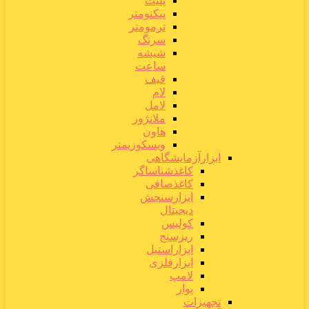
پلیت
پیکنومتر
ترمومتر
سرنگ
شیشه
ساعت
قیف
لام
لامل
ملانژور
هاون
ویسکوزیمتر
ابزارآزمایشگاهی
کاغذشناساگر
کاغذصافی
ابزارسنجش
دیجیتال
کولیس
ریزسنج
ابزاراستیل
ابزارفلزی
لامپ
پوار
تجهیزات