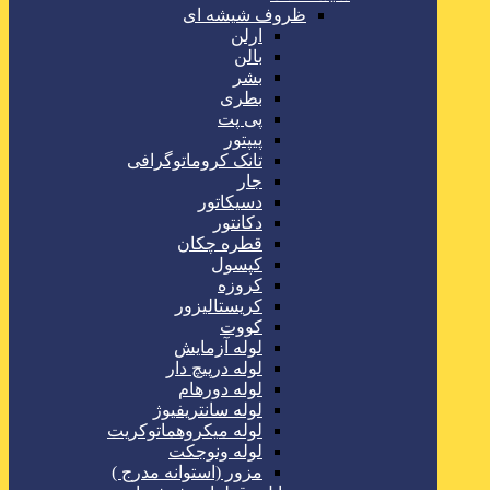
ظروف شیشه ای
ارلن
بالن
بشر
بطری
پی پت
پیپتور
تانک کروماتوگرافی
جار
دسیکاتور
دکانتور
قطره چکان
کپسول
کروزه
کریستالیزور
کووت
لوله آزمایش
لوله درپیچ دار
لوله دورهام
لوله سانتریفیوژ
لوله میکروهماتوکریت
لوله ونوجکت
مزور (استوانه مدرج )