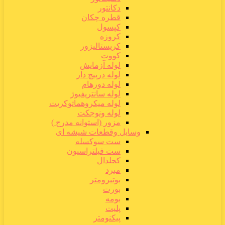
دکانتور
قطره چکان
کپسول
کروزه
کریستالیزور
کووت
لوله آزمایش
لوله درپیچ دار
لوله دورهام
لوله سانتریفیوژ
لوله میکروهماتوکریت
لوله ونوجکت
مزور (استوانه مدرج )
وسایل وقطعات شیشه ای
ست سوکسله
ست فیلتراسیون
کجلدال
مبرد
بوتیرومتر
بورت
بومه
پلیت
پیکنومتر