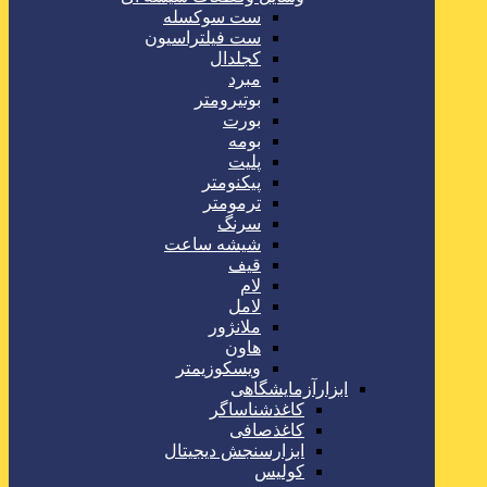
ست سوکسله
ست فیلتراسیون
کجلدال
مبرد
بوتیرومتر
بورت
بومه
پلیت
پیکنومتر
ترمومتر
سرنگ
شیشه ساعت
قیف
لام
لامل
ملانژور
هاون
ویسکوزیمتر
ابزارآزمایشگاهی
کاغذشناساگر
کاغذصافی
ابزارسنجش دیجیتال
کولیس