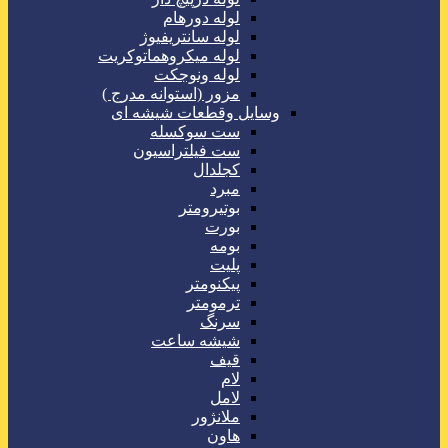
لوله دورهام
لوله سانتریفیوژ
لوله میکروهماتوکریت
لوله ونوجکت
مزور (استوانه مدرج )
وسایل وقطعات شیشه ای
ست سوکسله
ست فیلتراسیون
کجلدال
مبرد
بوتیرومتر
بورت
بومه
پلیت
پیکنومتر
ترمومتر
سرنگ
شیشه ساعت
قیف
لام
لامل
ملانژور
هاون