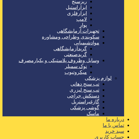
ریزسنج
ابزاراستیل
ابزارفلزی
لامپ
پوار
تجهیزات آزمایشگاهی
سکوبندی وطراحی ومشاوره
موادشیمیایی
گریدآزمایشگاهی
گریدصنعتی
وسایل وظروف پلاستیکی و یکبارمصرف
نوک سمپلر
میکروتیوب
لوازم پزشکی
تب سنج دهانی
تب سنج لیزری
دستکش جراحی
گازغیراستریل
گوشی پزشکی
ماسک
درباره ما
تماس با ما
سبد خرید
حساب کاربری