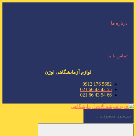
درباره ما
تماس با ما
لوازم آزمایشگاهی اوژن
5682 176 0912
55 42 43 66 021
66 54 43 66 021