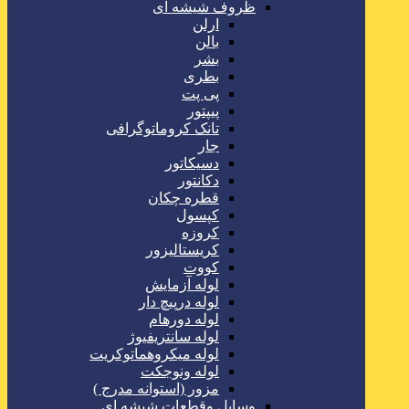
ظروف شیشه ای
ارلن
بالن
بشر
بطری
پی پت
پیپتور
تانک کروماتوگرافی
جار
دسیکاتور
دکانتور
قطره چکان
کپسول
کروزه
کریستالیزور
کووت
لوله آزمایش
لوله درپیچ دار
لوله دورهام
لوله سانتریفیوژ
لوله میکروهماتوکریت
لوله ونوجکت
مزور (استوانه مدرج )
وسایل وقطعات شیشه ای