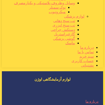
وسایل وظروف پلاستیکی و یکبارمصرف
نوک سمپلر
میکروتیوب
لوازم پزشکی
تب سنج دهانی
تب سنج لیزری
دستکش جراحی
گازغیراستریل
گوشی پزشکی
ماسک
درباره ما
تماس با ما
سبد خرید
حساب کاربری
پشتیبانی
لوازم آزمایشگاهی اوژن
درباره ما