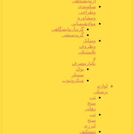
آزمایشگاهی
سکوبندی
وطراحی
ومشاوره
موادشیمیایی
گریدآزمایشگاهی
گریدصنعتی
وسایل
وظروف
پلاستیکی
و
یکبارمصرف
نوک
سمپلر
میکروتیوب
لوازم
پزشکی
تب
سنج
دهانی
تب
سنج
لیزری
دستکش