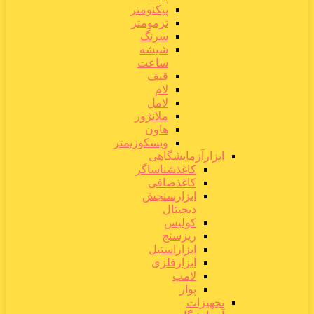
پیکنومتر
ترمومتر
سرنگ
شیشه
ساعت
قیف
لام
لامل
ملانژور
هاون
ویسکوزیمتر
ابزارآزمایشگاهی
کاغذشناساگر
کاغذصافی
ابزارسنجش
دیجیتال
کولیس
ریزسنج
ابزاراستیل
ابزارفلزی
لامپ
پوار
تجهیزات