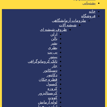
پشتیبانی
خانه
فروشگاه
ملزومات آزمایشگاهی
شیشه آلات
ظروف شیشه ای
ارلن
بالن
بشر
بطری
پی پت
پیپتور
تانک کروماتوگرافی
جار
دسیکاتور
دکانتور
قطره چکان
کپسول
کروزه
کریستالیزور
کووت
لوله آزمایش
لوله درپیچ دار