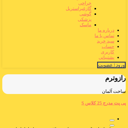
جراحی
گازغیراستریل
گوشی
پزشکی
ماسک
درباره ما
تماس با ما
سبد خرید
حساب
کاربری
پشتیبانی
ورود | عضویت
رازوترم
ساخت آلمان
پی پت مدرج 25 کلاس S