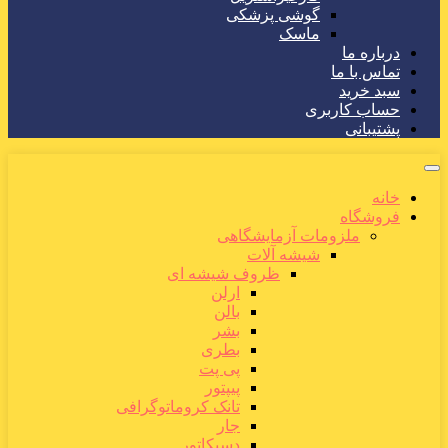
گوشی پزشکی
ماسک
درباره ما
تماس با ما
سبد خرید
حساب کاربری
پشتیبانی
خانه
فروشگاه
ملزومات آزمایشگاهی
شیشه آلات
ظروف شیشه ای
ارلن
بالن
بشر
بطری
پی پت
پیپتور
تانک کروماتوگرافی
جار
دسیکاتور