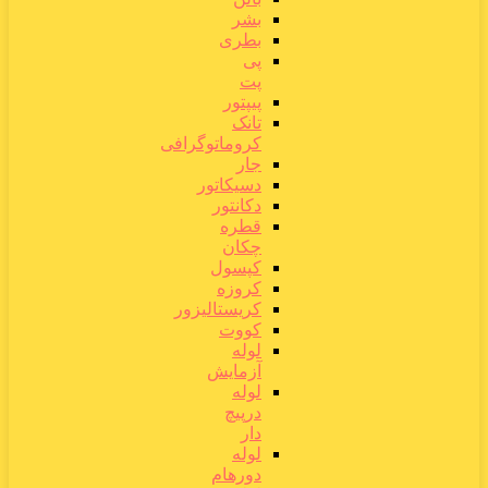
بشر
بطری
پی
پت
پیپتور
تانک
کروماتوگرافی
جار
دسیکاتور
دکانتور
قطره
چکان
کپسول
کروزه
کریستالیزور
کووت
لوله
آزمایش
لوله
درپیچ
دار
لوله
دورهام