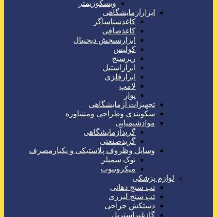
ویسکوزیمتر
ابزارآزمایشگاهی
کاغذشناساگر
کاغذصافی
ابزارسنجش دیجیتال
کولیس
ریزسنج
ابزاراستیل
ابزارفلزی
لامپ
پوار
تجهیزات آزمایشگاهی
سکوبندی وطراحی ومشاوره
موادشیمیایی
گریدآزمایشگاهی
گریدصنعتی
وسایل وظروف پلاستیکی و یکبارمصرف
نوک سمپلر
میکروتیوب
لوازم پزشکی
تب سنج دهانی
تب سنج لیزری
دستکش جراحی
گازغیراستریل