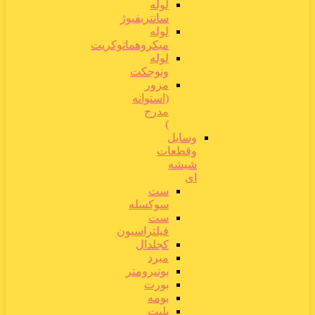
لوله
سانتریفیوژ
لوله
میکروهماتوکریت
لوله
ونوجکت
مزور
(استوانه
مدرج
)
وسایل
وقطعات
شیشه
ای
ست
سوکسله
ست
فیلتراسیون
کجلدال
مبرد
بوتیرومتر
بورت
بومه
پلیت