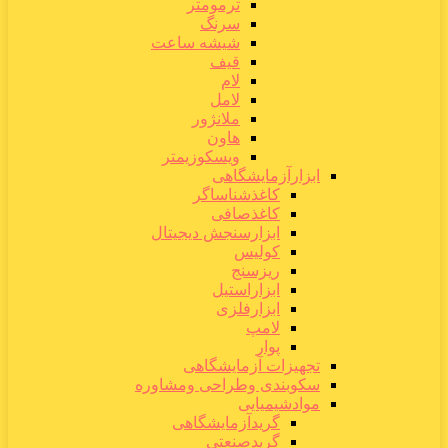
ترمومتر
سرنگ
شیشه ساعت
قیف
لام
لامل
ملانژور
هاون
ویسکوزیمتر
ابزارآزمایشگاهی
کاغذشناساگر
کاغذصافی
ابزارسنجش دیجیتال
کولیس
ریزسنج
ابزاراستیل
ابزارفلزی
لامپ
پوار
تجهیزات آزمایشگاهی
سکوبندی وطراحی ومشاوره
موادشیمیایی
گریدآزمایشگاهی
گریدصنعتی