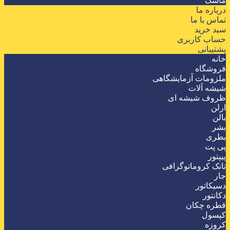
ماسک
درباره ما
تماس با ما
سبد خرید
حساب کاربری
پشتیبانی
خانه
فروشگاه
ملزومات آزمایشگاهی
شیشه آلات
ظروف شیشه ای
ارلن
بالن
بشر
بطری
پی پت
پیپتور
تانک کروماتوگرافی
جار
دسیکاتور
دکانتور
قطره چکان
کپسول
کروزه