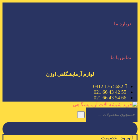
درباره ما
تماس با ما
لوازم آزمایشگاهی اوژن
5682 176 0912
55 42 43 66 021
66 54 43 66 021
ورود | عضویت