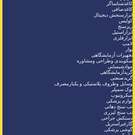
کاغذشناساگر
کاغذصافی
ابزارسنجش دیجیتال
کولیس
ریزسنج
ابزاراستیل
ابزارفلزی
لامپ
پوار
تجهیزات آزمایشگاهی
سکوبندی وطراحی ومشاوره
موادشیمیایی
گریدآزمایشگاهی
گریدصنعتی
وسایل وظروف پلاستیکی و یکبارمصرف
نوک سمپلر
میکروتیوب
لوازم پزشکی
تب سنج دهانی
تب سنج لیزری
دستکش جراحی
گازغیراستریل
گوشی پزشکی