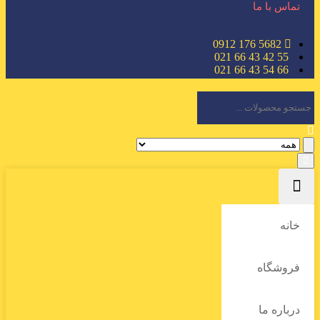
تماس با ما
5682 176 0912
55 42 43 66 021
66 54 43 66 021
خانه
فروشگاه
درباره ما