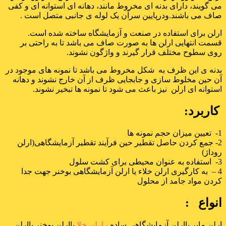
می گویند، دارای بدنه ای مخروط مانند، دهانه ای استوانه ای و کفی
صاف می باشند.ودرپایین سرآن یک لوله ی جانبی متصل است .
ارلن برای استفاده در صنعت و آزمایشگاه ساخته شده است.
قسمت انتهایی ارلن ها به صورت صاف می باشد تا به راحتی بر
روی سطوح مختلف قرار گیرند و واژگون نشوند.
بدنه ی این ظرف به شکل مخروط می باشد تا نمونه های موجود در
آن حین مخلوط سازی و جابجایی ظرف از آن خارج نشوند و دهانه
استوانه ای ارلن نیز باعث می شود تا نمونه ها تبخیر نشوند.
کاربرد:
1- تعیین میزان حجم نمونه ها
2- جمع کردن حاصل تقطیر حین فرآیند تقطیر آزمایشگاهی(ارلن
روداژ)
3- استفاده به عنوان محیطی برای کشت سلول
4 – به کارگیری ارلن خلاء یا ارلن آزمایشگاهی بوخنر جهت جدا
کردن مواد جامد از محلول
انواع :
ارلن مایر یاارلن آزمایشگاهی ساده ،
ارلن خلا
یاارلن بوخنر یاارلن