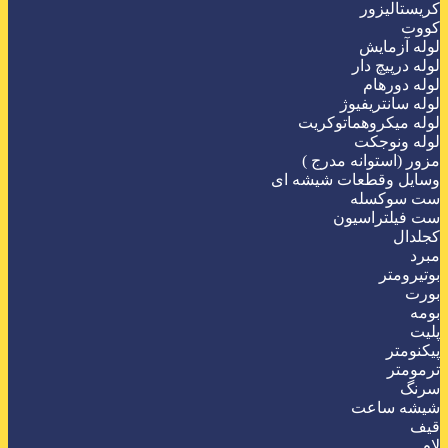
کریستالیزور
کووت
لوله آزمایش
لوله درپیچ دار
لوله دورهام
لوله سانتریفیوژ
لوله میکروهماتوکریت
لوله ونوجکت
مزور (استوانه مدرج )
وسایل وقطعات شیشه ای
ست سوکسله
ست فیلتراسیون
کجلدال
مبرد
بوتیرومتر
بورت
بومه
پلیت
پیکنومتر
ترمومتر
سرنگ
شیشه ساعت
قیف
لام