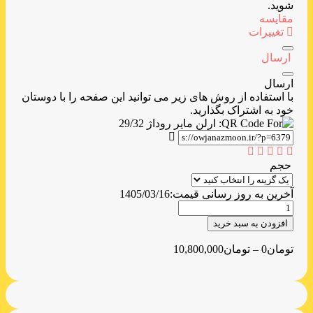
شوید.
مقایسه
تغییرات
ارسال
ارسال
با استفاده از روش های زیر می توانید این صفحه را با دوستان
خود به اشتراک بگذارید.
حجم
آخرین به روز رسانی قیمت:
1405/03/16
ارلن
مایر
افزودن به سبد خرید
روداژ
29/32
تومان
0
–
تومان
10,800,000
عدد