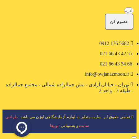
عضوم کن
5682 176 0912
55 42 43 66 021
66 54 43 66 021
info@owjanazmoon.ir
تهران - خیابان آزادی - نبش جمالزاده شمالی - مجتمع جمالزاده
- طبقه 3 - واحد 2
تمامی حقوق این سایت متعلق به لوازم آزمایشگاهی اوژن می باشد |
طراحی
سایت
و پشتیبانی :
وبیفا