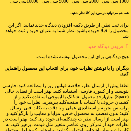
1000 سی سی | 2000 سی سی | 5000 سی سی | 10000سی سی
شما هم می‌توانید در مورد این کالا نظر بدهید.
برای ثبت نظر، از طریق دکمه افزودن دیدگاه جدید نمایید. اگر این
محصول را قبلا خریده باشید، نظر شما به عنوان خریدار ثبت خواهد
شد.
افزودن دیدگاه جدید
هیچ دیدگاهی برای این محصول نوشته نشده است.
دیگران را با نوشتن نظرات خود، برای انتخاب این محصول راهنمایی
کنید.
لطفا پیش از ارسال نظر، خلاصه قوانین زیر را مطالعه کنید: فارسی
بنویسید و از کیبورد فارسی استفاده کنید. بهتر است از فضای خالی
(Space) بیش‌از‌حدِ معمول، شکلک یا ایموجی استفاده نکنید و از
کشیدن حروف یا کلمات با صفحه‌کلید بپرهیزید. نظرات خود را
براساس تجربه و استفاده‌ی عملی و با دقت به نکات فنی ارسال
کنید؛ بدون تعصب به محصول خاص، مزایا و معایب را بازگو کنید و
بهتر است از ارسال نظرات چندکلمه‌‌ای خودداری کنید. بهتر است در
نظرات خود از تمرکز روی عناصر متغیر مثل قیمت، پرهیز کنید. به
کاربران و سایر اشخاص احترام بگذارید. پیام‌هایی که شامل محتوای