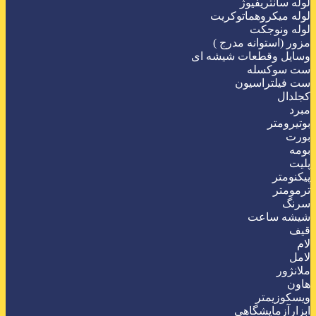
لوله سانتریفیوژ
لوله میکروهماتوکریت
لوله ونوجکت
مزور (استوانه مدرج )
وسایل وقطعات شیشه ای
ست سوکسله
ست فیلتراسیون
کجلدال
مبرد
بوتیرومتر
بورت
بومه
پلیت
پیکنومتر
ترمومتر
سرنگ
شیشه ساعت
قیف
لام
لامل
ملانژور
هاون
ویسکوزیمتر
ابزارآزمایشگاهی