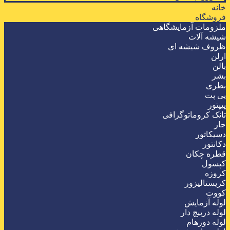
خانه
فروشگاه
ملزومات آزمایشگاهی
شیشه آلات
ظروف شیشه ای
ارلن
بالن
بشر
بطری
پی پت
پیپتور
تانک کروماتوگرافی
جار
دسیکاتور
دکانتور
قطره چکان
کپسول
کروزه
کریستالیزور
کووت
لوله آزمایش
لوله درپیچ دار
لوله دورهام