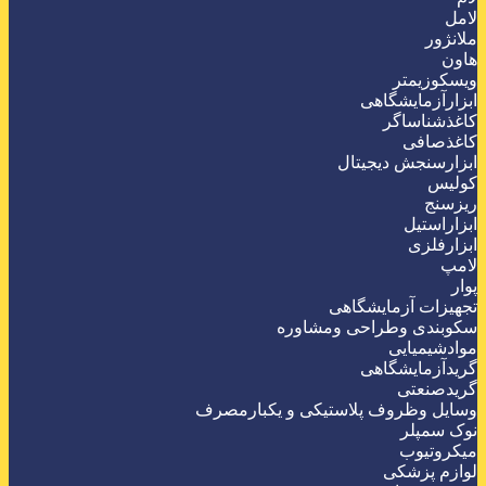
لامل
ملانژور
هاون
ویسکوزیمتر
ابزارآزمایشگاهی
کاغذشناساگر
کاغذصافی
ابزارسنجش دیجیتال
کولیس
ریزسنج
ابزاراستیل
ابزارفلزی
لامپ
پوار
تجهیزات آزمایشگاهی
سکوبندی وطراحی ومشاوره
موادشیمیایی
گریدآزمایشگاهی
گریدصنعتی
وسایل وظروف پلاستیکی و یکبارمصرف
نوک سمپلر
میکروتیوب
لوازم پزشکی