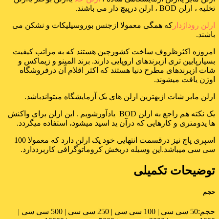
تخلیه ، ارلن BOD ، ارلن درپیچ دار می باشند.
ارلن روداژدار
که همگی معمولا ازجنس بوروسیلیکات و نشکن می
باشند.
امروزه اکثرظروف ساخت کشورچین هستند که به مراتب کیفیت
بسیارپایین تری ازبرندهای اروپایی دارند. برند المینو و زیماکس و
شات ازبرندهای مطرح دنیا هستند که اکثر اقلام آن درفروشگاه
اوژن یافت میشوند.
ارلن مایر شات ازبهترین ارلن های یک آزمایشگاه میتواندباشد.
یک نکته هم راجع به ارلن BOD یادآورشویم . این ارلن برای واکنش
ها یدومتری و کارهایی که درآن ید اسید میشود، استفاده میگردد.
اسپری پاچ نیز درقسمت انتهایی خود یک ارلن دارد که معمولا 100
سی سی میباشد.این وسیله دربخش کروماتوگرافی کاربرددارد.
توضیحات تکمیلی
حجم
حجم:
50 سی سی | 100 سی سی | 250 سی سی | 500 سی سی |