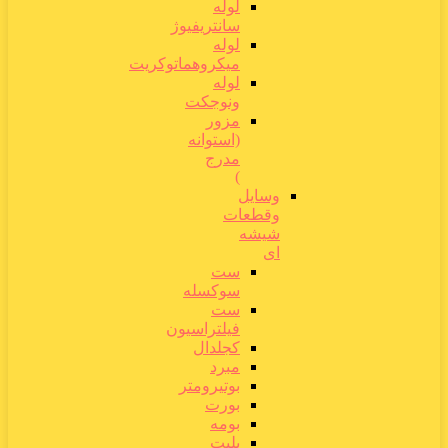
لوله
سانتریفیوژ
لوله
میکروهماتوکریت
لوله
ونوجکت
مزور
(استوانه
مدرج
)
وسایل
وقطعات
شیشه
ای
ست
سوکسله
ست
فیلتراسیون
کجلدال
مبرد
بوتیرومتر
بورت
بومه
پلیت