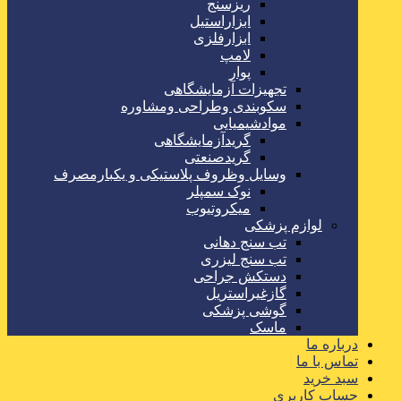
ریزسنج
ابزاراستیل
ابزارفلزی
لامپ
پوار
تجهیزات آزمایشگاهی
سکوبندی وطراحی ومشاوره
موادشیمیایی
گریدآزمایشگاهی
گریدصنعتی
وسایل وظروف پلاستیکی و یکبارمصرف
نوک سمپلر
میکروتیوب
لوازم پزشکی
تب سنج دهانی
تب سنج لیزری
دستکش جراحی
گازغیراستریل
گوشی پزشکی
ماسک
درباره ما
تماس با ما
سبد خرید
حساب کاربری