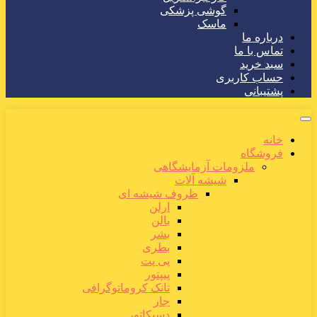
گوشی پزشکی
ماسک
درباره ما
تماس با ما
سبد خرید
حساب کاربری
پشتیبانی
خانه
فروشگاه
ملزومات آزمایشگاهی
شیشه آلات
ظروف شیشه ای
ارلن
بالن
بشر
بطری
پی پت
پیپتور
تانک کروماتوگرافی
جار
دسیکاتور