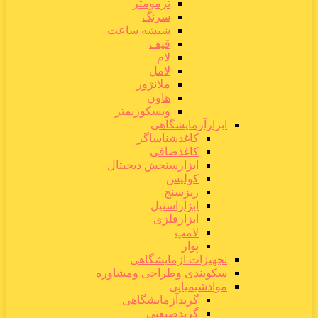
ترمومتر
سرنگ
شیشه ساعت
قیف
لام
لامل
ملانژور
هاون
ویسکوزیمتر
ابزارآزمایشگاهی
کاغذشناساگر
کاغذصافی
ابزارسنجش دیجیتال
کولیس
ریزسنج
ابزاراستیل
ابزارفلزی
لامپ
پوار
تجهیزات آزمایشگاهی
سکوبندی وطراحی ومشاوره
موادشیمیایی
گریدآزمایشگاهی
گریدصنعتی