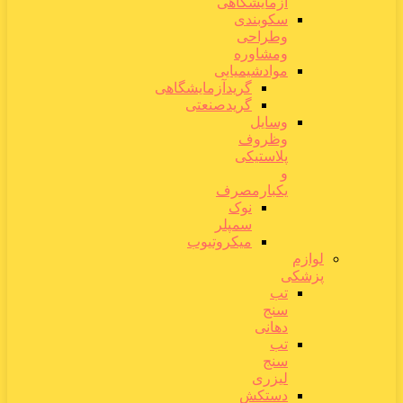
آزمایشگاهی
سکوبندی
وطراحی
ومشاوره
موادشیمیایی
گریدآزمایشگاهی
گریدصنعتی
وسایل
وظروف
پلاستیکی
و
یکبارمصرف
نوک
سمپلر
میکروتیوب
لوازم
پزشکی
تب
سنج
دهانی
تب
سنج
لیزری
دستکش