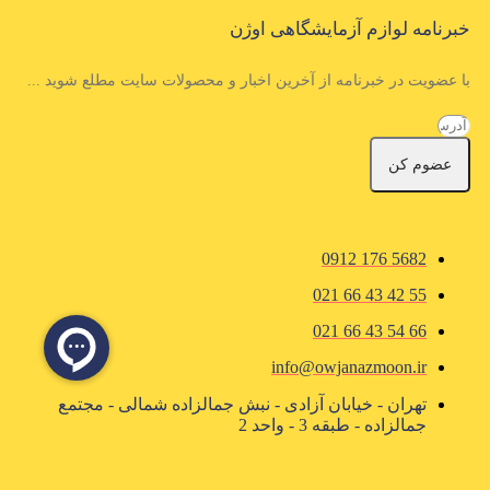
خبرنامه لوازم آزمایشگاهی اوژن
با عضویت در خبرنامه از آخرین اخبار و محصولات سایت مطلع شوید ...
عضوم کن
5682 176 0912
55 42 43 66 021
66 54 43 66 021
info@owjanazmoon.ir
تهران - خیابان آزادی - نبش جمالزاده شمالی - مجتمع
جمالزاده - طبقه 3 - واحد 2