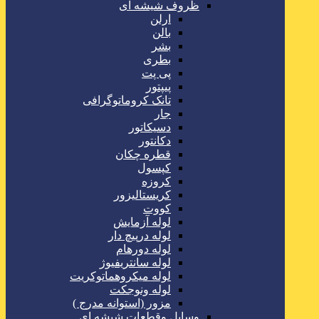
ظروف شیشه ای
ارلن
بالن
بشر
بطری
پی پت
پیپتور
تانک کروماتوگرافی
جار
دسیکاتور
دکانتور
قطره چکان
کپسول
کروزه
کریستالیزور
کووت
لوله آزمایش
لوله درپیچ دار
لوله دورهام
لوله سانتریفیوژ
لوله میکروهماتوکریت
لوله ونوجکت
مزور (استوانه مدرج )
وسایل وقطعات شیشه ای