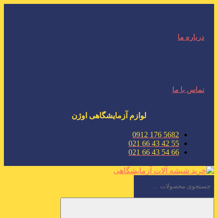
درباره ما
تماس با ما
لوازم آزمایشگاهی اوژن
5682 176 0912
55 42 43 66 021
66 54 43 66 021