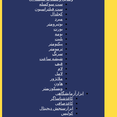
ست سوکسله
ست فیلتراسیون
کجلدال
مبرد
بوتیرومتر
بورت
بومه
پلیت
پیکنومتر
ترمومتر
سرنگ
شیشه ساعت
قیف
لام
لامل
ملانژور
هاون
ویسکوزیمتر
ابزارآزمایشگاهی
کاغذشناساگر
کاغذصافی
ابزارسنجش دیجیتال
کولیس