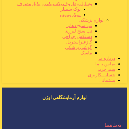
وسایل وظروف پلاستیکی و یکبارمصرف
نوک سمپلر
میکروتیوب
لوازم پزشکی
تب سنج دهانی
تب سنج لیزری
دستکش جراحی
گازغیراستریل
گوشی پزشکی
ماسک
درباره ما
تماس با ما
سبد خرید
حساب کاربری
پشتیبانی
لوازم آزمایشگاهی اوژن
درباره ما