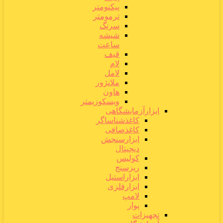
پیکنومتر
ترمومتر
سرنگ
شیشه
ساعت
قیف
لام
لامل
ملانژور
هاون
ویسکوزیمتر
ابزارآزمایشگاهی
کاغذشناساگر
کاغذصافی
ابزارسنجش
دیجیتال
کولیس
ریزسنج
ابزاراستیل
ابزارفلزی
لامپ
پوار
تجهیزات