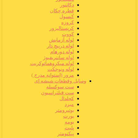
دکانتور
قطره چکان
کپسول
کروزه
کریستالیزور
کووت
لوله آزمایش
لوله درپیچ دار
لوله دورهام
لوله سانتریفیوژ
لوله میکروهماتوکریت
لوله ونوجکت
مزور (استوانه مدرج )
وسایل وقطعات شیشه ای
ست سوکسله
ست فیلتراسیون
کجلدال
مبرد
بوتیرومتر
بورت
بومه
پلیت
پیکنومتر