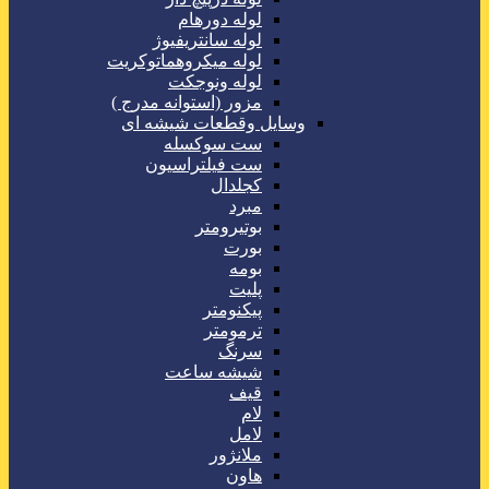
لوله دورهام
لوله سانتریفیوژ
لوله میکروهماتوکریت
لوله ونوجکت
مزور (استوانه مدرج )
وسایل وقطعات شیشه ای
ست سوکسله
ست فیلتراسیون
کجلدال
مبرد
بوتیرومتر
بورت
بومه
پلیت
پیکنومتر
ترمومتر
سرنگ
شیشه ساعت
قیف
لام
لامل
ملانژور
هاون