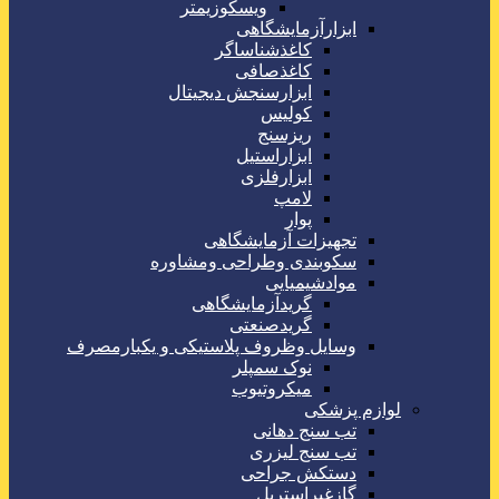
ویسکوزیمتر
ابزارآزمایشگاهی
کاغذشناساگر
کاغذصافی
ابزارسنجش دیجیتال
کولیس
ریزسنج
ابزاراستیل
ابزارفلزی
لامپ
پوار
تجهیزات آزمایشگاهی
سکوبندی وطراحی ومشاوره
موادشیمیایی
گریدآزمایشگاهی
گریدصنعتی
وسایل وظروف پلاستیکی و یکبارمصرف
نوک سمپلر
میکروتیوب
لوازم پزشکی
تب سنج دهانی
تب سنج لیزری
دستکش جراحی
گازغیراستریل