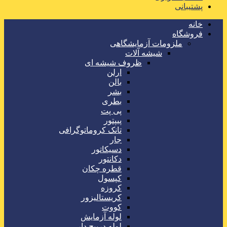
پشتیبانی
خانه
فروشگاه
ملزومات آزمایشگاهی
شیشه آلات
ظروف شیشه ای
ارلن
بالن
بشر
بطری
پی پت
پیپتور
تانک کروماتوگرافی
جار
دسیکاتور
دکانتور
قطره چکان
کپسول
کروزه
کریستالیزور
کووت
لوله آزمایش
لوله درپیچ دار