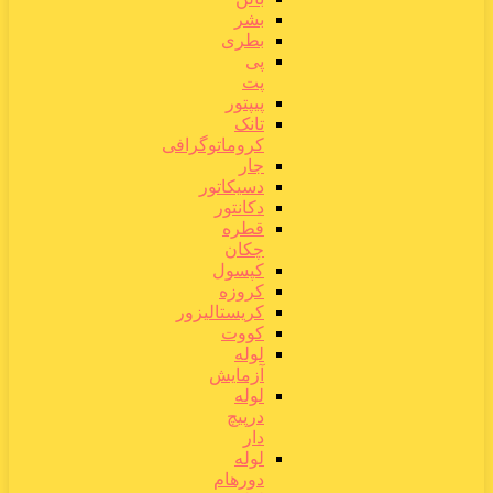
بشر
بطری
پی
پت
پیپتور
تانک
کروماتوگرافی
جار
دسیکاتور
دکانتور
قطره
چکان
کپسول
کروزه
کریستالیزور
کووت
لوله
آزمایش
لوله
درپیچ
دار
لوله
دورهام