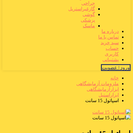
جراحی
گازغیراستریل
گوشی
پزشکی
ماسک
درباره ما
تماس با ما
سبد خرید
حساب
کاربری
پشتیبانی
ورود | عضویت
خانه
ملزومات آزمایشگاهی
ابزارآزمایشگاهی
ابزاراستیل
اسپاتول 15 سانت