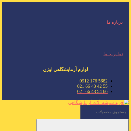
درباره ما
تماس با ما
لوازم آزمایشگاهی اوژن
5682 176 0912
55 42 43 66 021
66 54 43 66 021