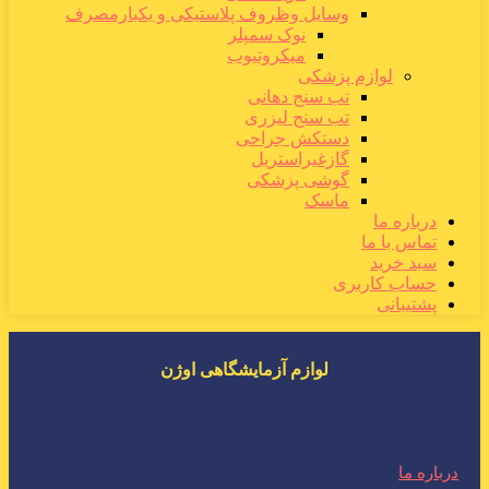
وسایل وظروف پلاستیکی و یکبارمصرف
نوک سمپلر
میکروتیوب
لوازم پزشکی
تب سنج دهانی
تب سنج لیزری
دستکش جراحی
گازغیراستریل
گوشی پزشکی
ماسک
درباره ما
تماس با ما
سبد خرید
حساب کاربری
پشتیبانی
لوازم آزمایشگاهی اوژن
درباره ما