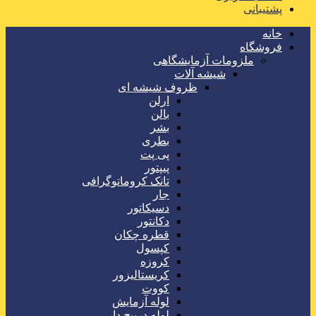
پشتیبانی
خانه
فروشگاه
ملزومات آزمایشگاهی
شیشه آلات
ظروف شیشه ای
ارلن
بالن
بشر
بطری
پی پت
پیپتور
تانک کروماتوگرافی
جار
دسیکاتور
دکانتور
قطره چکان
کپسول
کروزه
کریستالیزور
کووت
لوله آزمایش
لوله درپیچ دار