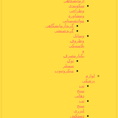
آزمایشگاهی
سکوبندی
وطراحی
ومشاوره
موادشیمیایی
گریدآزمایشگاهی
گریدصنعتی
وسایل
وظروف
پلاستیکی
و
یکبارمصرف
نوک
سمپلر
میکروتیوب
لوازم
پزشکی
تب
سنج
دهانی
تب
سنج
لیزری
دستکش