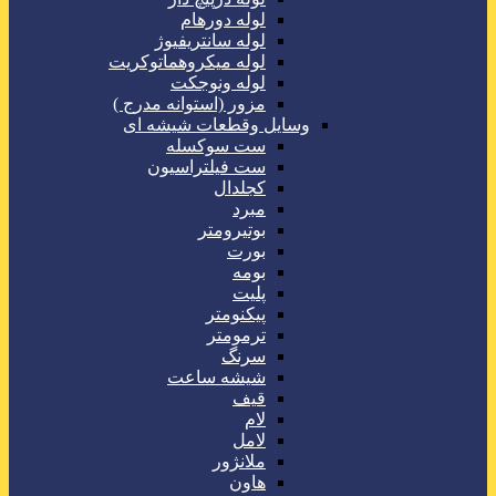
لوله دورهام
لوله سانتریفیوژ
لوله میکروهماتوکریت
لوله ونوجکت
مزور (استوانه مدرج )
وسایل وقطعات شیشه ای
ست سوکسله
ست فیلتراسیون
کجلدال
مبرد
بوتیرومتر
بورت
بومه
پلیت
پیکنومتر
ترمومتر
سرنگ
شیشه ساعت
قیف
لام
لامل
ملانژور
هاون