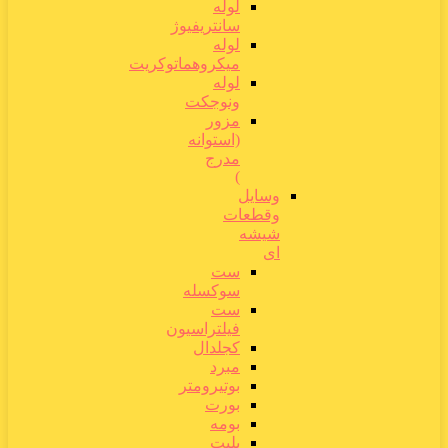
لوله
سانتریفیوژ
لوله
میکروهماتوکریت
لوله
ونوجکت
مزور
(استوانه
مدرج
)
وسایل
وقطعات
شیشه
ای
ست
سوکسله
ست
فیلتراسیون
کجلدال
مبرد
بوتیرومتر
بورت
بومه
پلیت