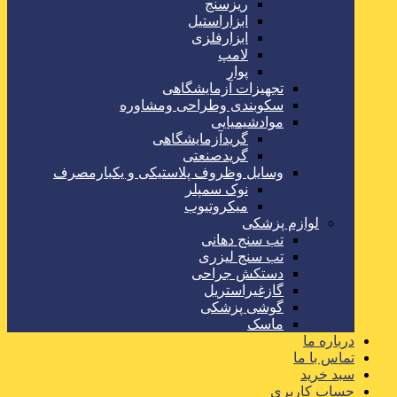
ریزسنج
ابزاراستیل
ابزارفلزی
لامپ
پوار
تجهیزات آزمایشگاهی
سکوبندی وطراحی ومشاوره
موادشیمیایی
گریدآزمایشگاهی
گریدصنعتی
وسایل وظروف پلاستیکی و یکبارمصرف
نوک سمپلر
میکروتیوب
لوازم پزشکی
تب سنج دهانی
تب سنج لیزری
دستکش جراحی
گازغیراستریل
گوشی پزشکی
ماسک
درباره ما
تماس با ما
سبد خرید
حساب کاربری