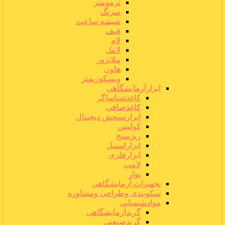
ترمومتر
سرنگ
شیشه ساعت
قیف
لام
لامل
ملانژور
هاون
ویسکوزیمتر
ابزارآزمایشگاهی
کاغذشناساگر
کاغذصافی
ابزارسنجش دیجیتال
کولیس
ریزسنج
ابزاراستیل
ابزارفلزی
لامپ
پوار
تجهیزات آزمایشگاهی
سکوبندی وطراحی ومشاوره
موادشیمیایی
گریدآزمایشگاهی
گریدصنعتی