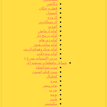
دکانتور
قطره چکان
کپسول
کروزه
کریستالیزور
کووت
لوله آزمایش
لوله درپیچ دار
لوله دورهام
لوله سانتریفیوژ
لوله میکروهماتوکریت
لوله ونوجکت
مزور (استوانه مدرج )
وسایل وقطعات شیشه ای
ست سوکسله
ست فیلتراسیون
کجلدال
مبرد
بوتیرومتر
بورت
بومه
پلیت
پیکنومتر