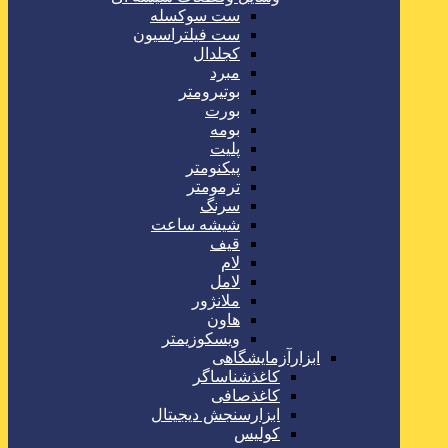
ست سوکسله
ست فیلتراسیون
کجلدال
مبرد
بوتیرومتر
بورت
بومه
پلیت
پیکنومتر
ترمومتر
سرنگ
شیشه ساعت
قیف
لام
لامل
ملانژور
هاون
ویسکوزیمتر
ابزارآزمایشگاهی
کاغذشناساگر
کاغذصافی
ابزارسنجش دیجیتال
کولیس