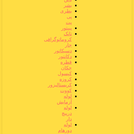
بشر
بطری
پی
پت
پیپتور
تانک
کروماتوگرافی
جار
دسیکاتور
دکانتور
قطره
چکان
کپسول
کروزه
کریستالیزور
کووت
لوله
آزمایش
لوله
درپیچ
دار
لوله
دورهام