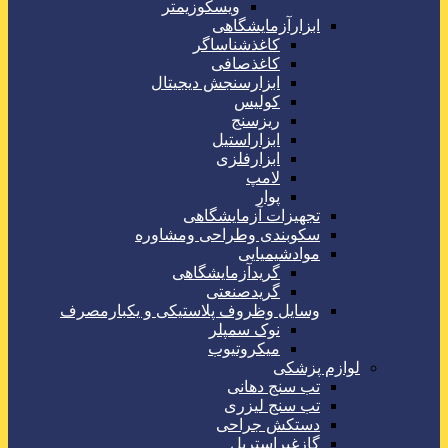
ویسکوزیمتر
ابزارآزمایشگاهی
کاغذشناساگر
کاغذصافی
ابزارسنجش دیجیتال
کولیس
ریزسنج
ابزاراستیل
ابزارفلزی
لامپ
پوار
تجهیزات آزمایشگاهی
سکوبندی وطراحی ومشاوره
موادشیمیایی
گریدآزمایشگاهی
گریدصنعتی
وسایل وظروف پلاستیکی و یکبارمصرف
نوک سمپلر
میکروتیوب
لوازم پزشکی
تب سنج دهانی
تب سنج لیزری
دستکش جراحی
گازغیراستریل