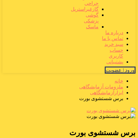
جراحی
گازغیراستریل
گوشی
پزشکی
ماسک
درباره ما
تماس با ما
سبد خرید
حساب
کاربری
پشتیبانی
ورود | عضویت
خانه
ملزومات آزمایشگاهی
ابزارآزمایشگاهی
برس شستشوی بورت
برس شستشوی بورت