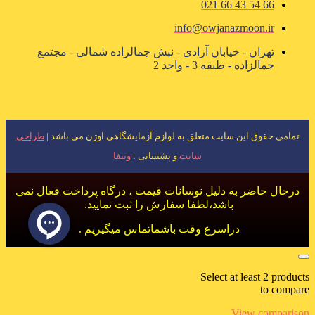
66 54 43 66 021
info@owjanazmoon.ir
تهران - خیابان آزادی - نبش جمالزاده شمالی - مجتمع
جمالزاده - طبقه 3 - واحد 2
تمامی حقوق این سایت متعلق به لوازم آزمایشگاهی اوژن می باشد |
طراحی
سایت
و پشتیبانی :
وبیفا
درحال حاضر به دلیل نوسانات قیمت ، درگاه پرداخت فعال نمی
باشد،لطفا سفارش را ثبت نمایید.
دراسرع وقت باشماتماس میگیریم .
Select at least 2 products
to compare
View comparison