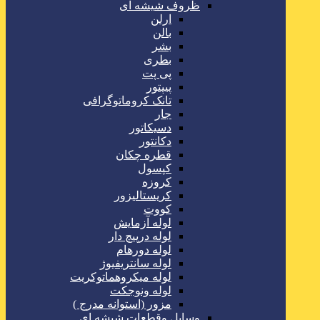
ظروف شیشه ای
ارلن
بالن
بشر
بطری
پی پت
پیپتور
تانک کروماتوگرافی
جار
دسیکاتور
دکانتور
قطره چکان
کپسول
کروزه
کریستالیزور
کووت
لوله آزمایش
لوله درپیچ دار
لوله دورهام
لوله سانتریفیوژ
لوله میکروهماتوکریت
لوله ونوجکت
مزور (استوانه مدرج )
وسایل وقطعات شیشه ای