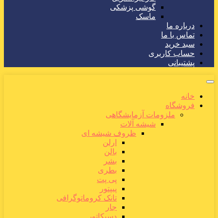
گوشی پزشکی
ماسک
درباره ما
تماس با ما
سبد خرید
حساب کاربری
پشتیبانی
خانه
فروشگاه
ملزومات آزمایشگاهی
شیشه آلات
ظروف شیشه ای
ارلن
بالن
بشر
بطری
پی پت
پیپتور
تانک کروماتوگرافی
جار
دسیکاتور