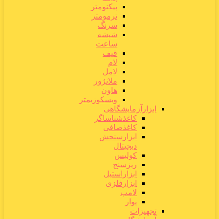
پیکنومتر
ترمومتر
سرنگ
شیشه
ساعت
قیف
لام
لامل
ملانژور
هاون
ویسکوزیمتر
ابزارآزمایشگاهی
کاغذشناساگر
کاغذصافی
ابزارسنجش
دیجیتال
کولیس
ریزسنج
ابزاراستیل
ابزارفلزی
لامپ
پوار
تجهیزات