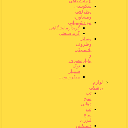
آزمایشگاهی
سکوبندی
وطراحی
ومشاوره
موادشیمیایی
گریدآزمایشگاهی
گریدصنعتی
وسایل
وظروف
پلاستیکی
و
یکبارمصرف
نوک
سمپلر
میکروتیوب
لوازم
پزشکی
تب
سنج
دهانی
تب
سنج
لیزری
دستکش