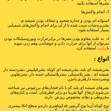
بشرها استفاده نکنید.
3- انجام واکنش‌ها
استوانه ای بودن و جداره ضخیم و شفاف بودن شیشه ی
بشربرندشات سبب شده تا از آن برای انجام واکنش‌های شیمیایی
بسیار استفاده شود.
4- به علت مقاوم بودن بشرها در برابرحرارت وبوروسیلیکات بودن
می‌توان از آنها برای حرارت دادن و جوشاندن وهم زدن نمونه
با
مگنت
استفاده کرد.
انواع :
بشرشیشه ای بلند، بشرشیشه ای کوتاه ،بشرفیلیپس ،بشردسته دار
شیشه ای ، بشر پلاستیکی ،بشرپلاستیکی دسته دار، بشرتفلونی
وبشردسته دارفلزی یامژر.
بشرهای شیشه ای بلند که با نام فنجان‌های برزلیوس نیز شناخته
می‌شوند.ارتفاع آنها تقریباً دو برابر قطرشان است و کناره‌های
مخروطی و دهانه مخصوص ریزش دارند.
نوع کوتاه آن‌یا نوع گریفین قدکوتاهتری دارندو سطح اتکا بیشتری
دارندو بیشترمورداستفاده قرارمیگیرند.