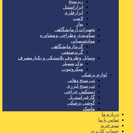
ریزسنج
ابزاراستیل
ابزارفلزی
لامپ
پوار
تجهیزات آزمایشگاهی
سکوبندی وطراحی ومشاوره
موادشیمیایی
گریدآزمایشگاهی
گریدصنعتی
وسایل وظروف پلاستیکی و یکبارمصرف
نوک سمپلر
میکروتیوب
لوازم پزشکی
تب سنج دهانی
تب سنج لیزری
دستکش جراحی
گازغیراستریل
گوشی پزشکی
ماسک
درباره ما
تماس با ما
سبد خرید
حساب کاربری