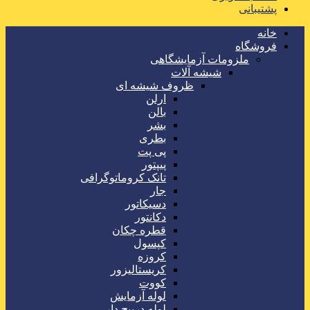
پشتیبانی
خانه
فروشگاه
ملزومات آزمایشگاهی
شیشه آلات
ظروف شیشه ای
ارلن
بالن
بشر
بطری
پی پت
پیپتور
تانک کروماتوگرافی
جار
دسیکاتور
دکانتور
قطره چکان
کپسول
کروزه
کریستالیزور
کووت
لوله آزمایش
لوله درپیچ دار