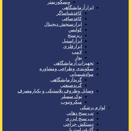
ویسکوزیمتر
ابزارآزمایشگاهی
کاغذشناساگر
کاغذصافی
ابزارسنجش دیجیتال
کولیس
ریزسنج
ابزاراستیل
ابزارفلزی
لامپ
پوار
تجهیزات آزمایشگاهی
سکوبندی وطراحی ومشاوره
موادشیمیایی
گریدآزمایشگاهی
گریدصنعتی
وسایل وظروف پلاستیکی و یکبارمصرف
نوک سمپلر
میکروتیوب
لوازم پزشکی
تب سنج دهانی
تب سنج لیزری
دستکش جراحی
گازغیراستریل