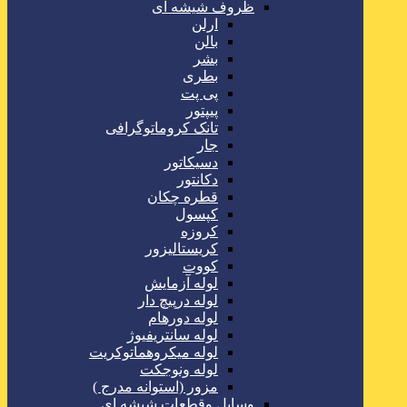
ظروف شیشه ای
ارلن
بالن
بشر
بطری
پی پت
پیپتور
تانک کروماتوگرافی
جار
دسیکاتور
دکانتور
قطره چکان
کپسول
کروزه
کریستالیزور
کووت
لوله آزمایش
لوله درپیچ دار
لوله دورهام
لوله سانتریفیوژ
لوله میکروهماتوکریت
لوله ونوجکت
مزور (استوانه مدرج )
وسایل وقطعات شیشه ای