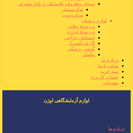
وسایل وظروف پلاستیکی و یکبارمصرف
نوک سمپلر
میکروتیوب
لوازم پزشکی
تب سنج دهانی
تب سنج لیزری
دستکش جراحی
گازغیراستریل
گوشی پزشکی
ماسک
درباره ما
تماس با ما
سبد خرید
حساب کاربری
پشتیبانی
لوازم آزمایشگاهی اوژن
درباره ما