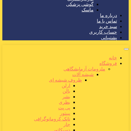
گوشی پزشکی
ماسک
درباره ما
تماس با ما
سبد خرید
حساب کاربری
پشتیبانی
خانه
فروشگاه
ملزومات آزمایشگاهی
شیشه آلات
ظروف شیشه ای
ارلن
بالن
بشر
بطری
پی پت
پیپتور
تانک کروماتوگرافی
جار
دسیکاتور