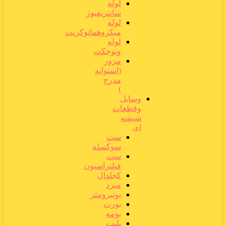
لوله
سانتریفیوژ
لوله
میکروهماتوکریت
لوله
ونوجکت
مزور
(استوانه
مدرج
)
وسایل
وقطعات
شیشه
ای
ست
سوکسله
ست
فیلتراسیون
کجلدال
مبرد
بوتیرومتر
بورت
بومه
پلیت