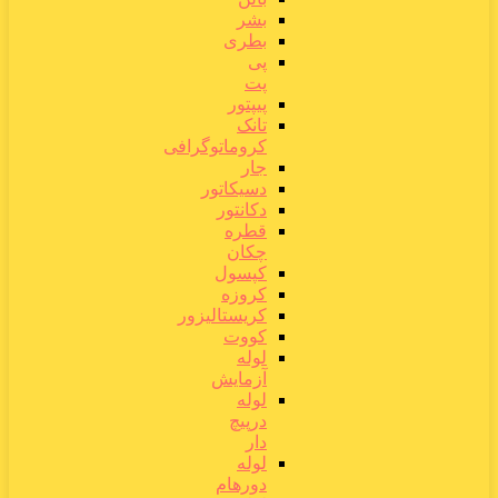
بشر
بطری
پی
پت
پیپتور
تانک
کروماتوگرافی
جار
دسیکاتور
دکانتور
قطره
چکان
کپسول
کروزه
کریستالیزور
کووت
لوله
آزمایش
لوله
درپیچ
دار
لوله
دورهام