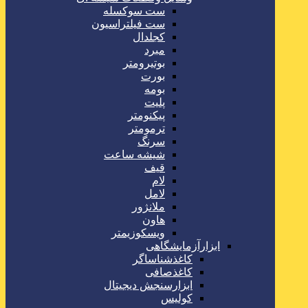
ست سوکسله
ست فیلتراسیون
کجلدال
مبرد
بوتیرومتر
بورت
بومه
پلیت
پیکنومتر
ترمومتر
سرنگ
شیشه ساعت
قیف
لام
لامل
ملانژور
هاون
ویسکوزیمتر
ابزارآزمایشگاهی
کاغذشناساگر
کاغذصافی
ابزارسنجش دیجیتال
کولیس