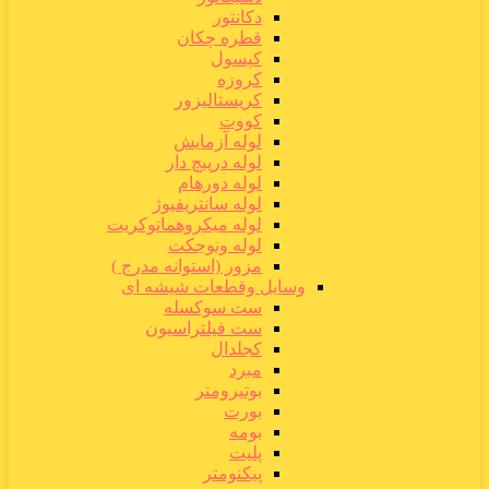
دکانتور
قطره چکان
کپسول
کروزه
کریستالیزور
کووت
لوله آزمایش
لوله درپیچ دار
لوله دورهام
لوله سانتریفیوژ
لوله میکروهماتوکریت
لوله ونوجکت
مزور (استوانه مدرج )
وسایل وقطعات شیشه ای
ست سوکسله
ست فیلتراسیون
کجلدال
مبرد
بوتیرومتر
بورت
بومه
پلیت
پیکنومتر