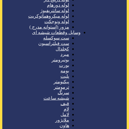
لوله دورهام
لوله سانتریفیوژ
لوله میکروهماتوکریت
لوله ونوجکت
مزور (استوانه مدرج )
وسایل وقطعات شیشه ای
ست سوکسله
ست فیلتراسیون
کجلدال
مبرد
بوتیرومتر
بورت
بومه
پلیت
پیکنومتر
ترمومتر
سرنگ
شیشه ساعت
قیف
لام
لامل
ملانژور
هاون