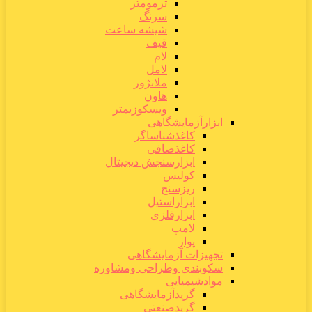
ترمومتر
سرنگ
شیشه ساعت
قیف
لام
لامل
ملانژور
هاون
ویسکوزیمتر
ابزارآزمایشگاهی
کاغذشناساگر
کاغذصافی
ابزارسنجش دیجیتال
کولیس
ریزسنج
ابزاراستیل
ابزارفلزی
لامپ
پوار
تجهیزات آزمایشگاهی
سکوبندی وطراحی ومشاوره
موادشیمیایی
گریدآزمایشگاهی
گریدصنعتی