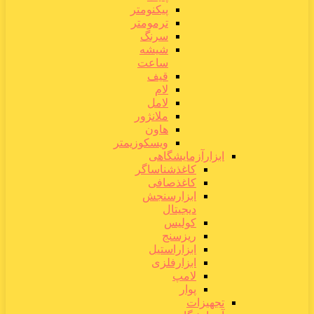
پیکنومتر
ترمومتر
سرنگ
شیشه
ساعت
قیف
لام
لامل
ملانژور
هاون
ویسکوزیمتر
ابزارآزمایشگاهی
کاغذشناساگر
کاغذصافی
ابزارسنجش
دیجیتال
کولیس
ریزسنج
ابزاراستیل
ابزارفلزی
لامپ
پوار
تجهیزات