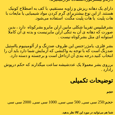
دارای یک دهانه ریزش و زاویه مستقیم، با کف به اصطلاح کونیک
هستند. از این نوع بیشتربرای گرم کردن مواد شیمیایی یا مایعات با
هات پلیت یا هات پلیت مگنت استفاده می‌شود.
بشرفیلیپس تقریبا شکلی مابین ارلن مایرو بشرکوتاه دارد ، بدین
صورت که دهانه ی آن به تنگی ارلن مایرنیست و بدنه ی آن کاملا
استوانه ای مثل بشرکوتاه نیست .
بشر فلزی، یامژر:جنس این ظروف ضدزنگ و از آلومینیوم یااستیل
ضدزنگ است که با توجه به واکنشی که آزمایش شما دارد باید آن را
انتخاب کنید.درجه بندی آن ازداخل است و برجسته و دسته دارد.
برروی بشر معمولا یک عددشیشه ساعت میگذارند که حکم درپوش
رادارد .
توضیحات تکمیلی
حجم
حجم:
250 سی سی, 500 سی سی, 1000 سی سی, 2000 سی سی
شما هم می‌توانید در مورد این کالا نظر بدهید.