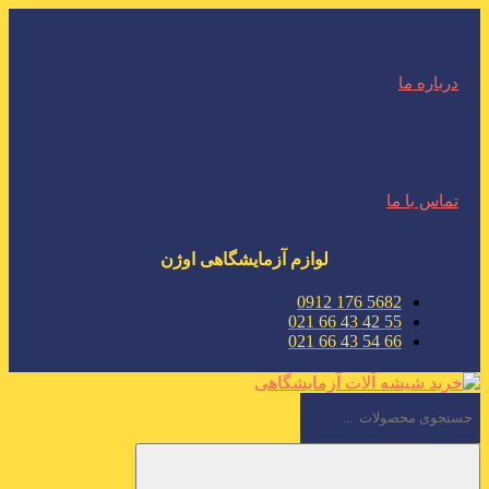
درباره ما
تماس با ما
لوازم آزمایشگاهی اوژن
5682 176 0912
55 42 43 66 021
66 54 43 66 021