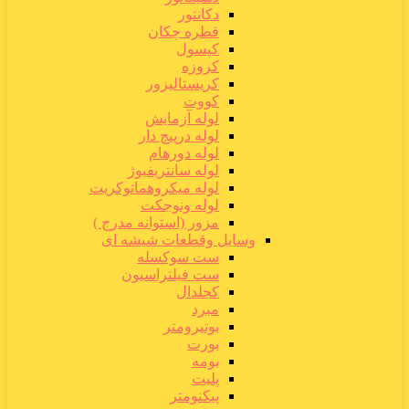
دکانتور
قطره چکان
کپسول
کروزه
کریستالیزور
کووت
لوله آزمایش
لوله درپیچ دار
لوله دورهام
لوله سانتریفیوژ
لوله میکروهماتوکریت
لوله ونوجکت
مزور (استوانه مدرج )
وسایل وقطعات شیشه ای
ست سوکسله
ست فیلتراسیون
کجلدال
مبرد
بوتیرومتر
بورت
بومه
پلیت
پیکنومتر