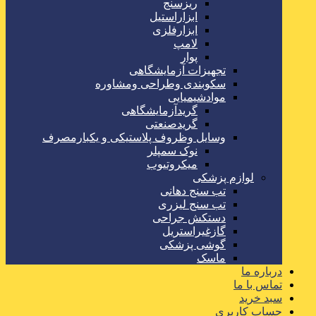
ریزسنج
ابزاراستیل
ابزارفلزی
لامپ
پوار
تجهیزات آزمایشگاهی
سکوبندی وطراحی ومشاوره
موادشیمیایی
گریدآزمایشگاهی
گریدصنعتی
وسایل وظروف پلاستیکی و یکبارمصرف
نوک سمپلر
میکروتیوب
لوازم پزشکی
تب سنج دهانی
تب سنج لیزری
دستکش جراحی
گازغیراستریل
گوشی پزشکی
ماسک
درباره ما
تماس با ما
سبد خرید
حساب کاربری