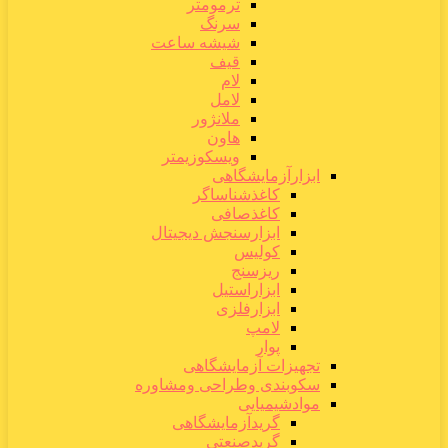
ترمومتر
سرنگ
شیشه ساعت
قیف
لام
لامل
ملانژور
هاون
ویسکوزیمتر
ابزارآزمایشگاهی
کاغذشناساگر
کاغذصافی
ابزارسنجش دیجیتال
کولیس
ریزسنج
ابزاراستیل
ابزارفلزی
لامپ
پوار
تجهیزات آزمایشگاهی
سکوبندی وطراحی ومشاوره
موادشیمیایی
گریدآزمایشگاهی
گریدصنعتی