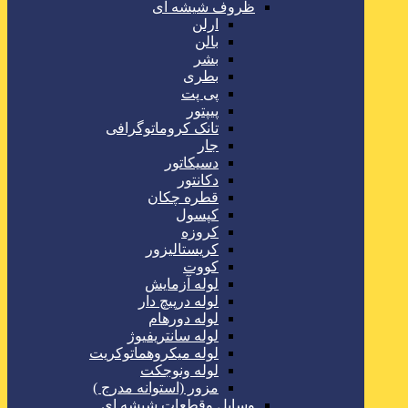
ظروف شیشه ای
ارلن
بالن
بشر
بطری
پی پت
پیپتور
تانک کروماتوگرافی
جار
دسیکاتور
دکانتور
قطره چکان
کپسول
کروزه
کریستالیزور
کووت
لوله آزمایش
لوله درپیچ دار
لوله دورهام
لوله سانتریفیوژ
لوله میکروهماتوکریت
لوله ونوجکت
مزور (استوانه مدرج )
وسایل وقطعات شیشه ای