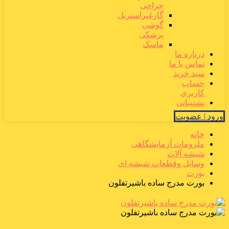
جراحی
گازغیراستریل
گوشی
پزشکی
ماسک
درباره ما
تماس با ما
سبد خرید
حساب
کاربری
پشتیبانی
ورود | عضویت
خانه
ملزومات آزمایشگاهی
شیشه آلات
وسایل وقطعات شیشه ای
بورت
بورت مدرج ساده باشیرتفلون