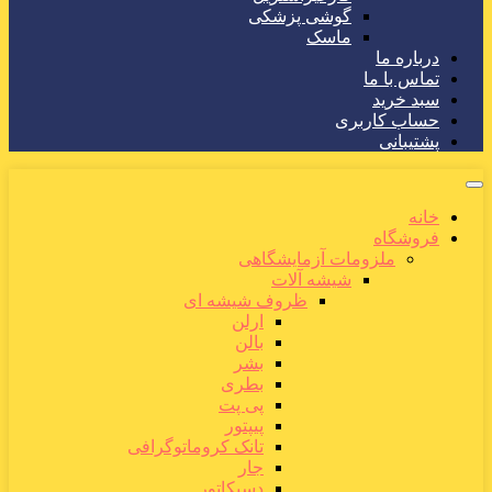
گوشی پزشکی
ماسک
درباره ما
تماس با ما
سبد خرید
حساب کاربری
پشتیبانی
خانه
فروشگاه
ملزومات آزمایشگاهی
شیشه آلات
ظروف شیشه ای
ارلن
بالن
بشر
بطری
پی پت
پیپتور
تانک کروماتوگرافی
جار
دسیکاتور