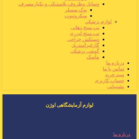
وسایل وظروف پلاستیکی و یکبارمصرف
نوک سمپلر
میکروتیوب
لوازم پزشکی
تب سنج دهانی
تب سنج لیزری
دستکش جراحی
گازغیراستریل
گوشی پزشکی
ماسک
درباره ما
تماس با ما
سبد خرید
حساب کاربری
پشتیبانی
لوازم آزمایشگاهی اوژن
درباره ما