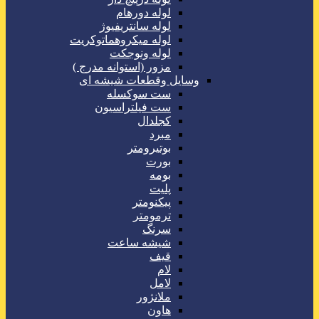
لوله دورهام
لوله سانتریفیوژ
لوله میکروهماتوکریت
لوله ونوجکت
مزور (استوانه مدرج )
وسایل وقطعات شیشه ای
ست سوکسله
ست فیلتراسیون
کجلدال
مبرد
بوتیرومتر
بورت
بومه
پلیت
پیکنومتر
ترمومتر
سرنگ
شیشه ساعت
قیف
لام
لامل
ملانژور
هاون