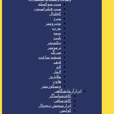
ست سوکسله
ست فیلتراسیون
کجلدال
مبرد
بوتیرومتر
بورت
بومه
پلیت
پیکنومتر
ترمومتر
سرنگ
شیشه ساعت
قیف
لام
لامل
ملانژور
هاون
ویسکوزیمتر
ابزارآزمایشگاهی
کاغذشناساگر
کاغذصافی
ابزارسنجش دیجیتال
کولیس