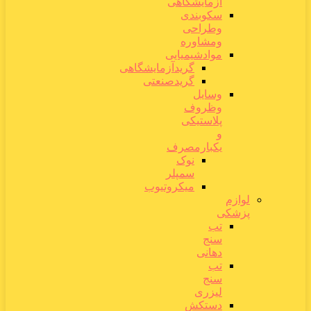
آزمایشگاهی
سکوبندی
وطراحی
ومشاوره
موادشیمیایی
گریدآزمایشگاهی
گریدصنعتی
وسایل
وظروف
پلاستیکی
و
یکبارمصرف
نوک
سمپلر
میکروتیوب
لوازم
پزشکی
تب
سنج
دهانی
تب
سنج
لیزری
دستکش