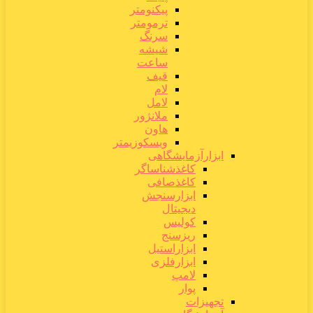
پیکنومتر
ترمومتر
سرنگ
شیشه
ساعت
قیف
لام
لامل
ملانژور
هاون
ویسکوزیمتر
ابزارآزمایشگاهی
کاغذشناساگر
کاغذصافی
ابزارسنجش
دیجیتال
کولیس
ریزسنج
ابزاراستیل
ابزارفلزی
لامپ
پوار
تجهیزات