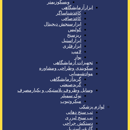
ویسکوزیمتر
ابزارآزمایشگاهی
کاغذشناساگر
کاغذصافی
ابزارسنجش دیجیتال
کولیس
ریزسنج
ابزاراستیل
ابزارفلزی
لامپ
پوار
تجهیزات آزمایشگاهی
سکوبندی وطراحی ومشاوره
موادشیمیایی
گریدآزمایشگاهی
گریدصنعتی
وسایل وظروف پلاستیکی و یکبارمصرف
نوک سمپلر
میکروتیوب
لوازم پزشکی
تب سنج دهانی
تب سنج لیزری
دستکش جراحی
گازغیراستریل