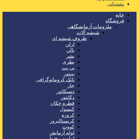
پشتیبانی
خانه
فروشگاه
ملزومات آزمایشگاهی
شیشه آلات
ظروف شیشه ای
ارلن
بالن
بشر
بطری
پی پت
پیپتور
تانک کروماتوگرافی
جار
دسیکاتور
دکانتور
قطره چکان
کپسول
کروزه
کریستالیزور
کووت
لوله آزمایش
لوله درپیچ دار