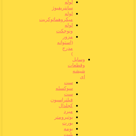
لوله
سانتریفیوژ
لوله
میکروهماتوکریت
لوله
ونوجکت
مزور
(استوانه
مدرج
)
وسایل
وقطعات
شیشه
ای
ست
سوکسله
ست
فیلتراسیون
کجلدال
مبرد
بوتیرومتر
بورت
بومه
پلیت