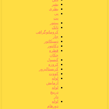
بشر
بطری
پی
پت
پیپتور
تانک
کروماتوگرافی
جار
دسیکاتور
دکانتور
قطره
چکان
کپسول
کروزه
کریستالیزور
کووت
لوله
آزمایش
لوله
درپیچ
دار
لوله
دورهام