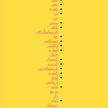
بشر
بطری
پی
پت
پیپتور
تانک
کروماتوگرافی
جار
دسیکاتور
دکانتور
قطره
چکان
کپسول
کروزه
کریستالیزور
کووت
لوله
آزمایش
لوله
درپیچ
دار
لوله
دورهام