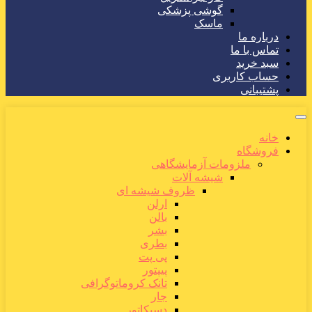
گوشی پزشکی
ماسک
درباره ما
تماس با ما
سبد خرید
حساب کاربری
پشتیبانی
خانه
فروشگاه
ملزومات آزمایشگاهی
شیشه آلات
ظروف شیشه ای
ارلن
بالن
بشر
بطری
پی پت
پیپتور
تانک کروماتوگرافی
جار
دسیکاتور