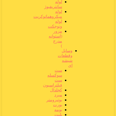
لوله
سانتریفیوژ
لوله
میکروهماتوکریت
لوله
ونوجکت
مزور
(استوانه
مدرج
)
وسایل
وقطعات
شیشه
ای
ست
سوکسله
ست
فیلتراسیون
کجلدال
مبرد
بوتیرومتر
بورت
بومه
پلیت