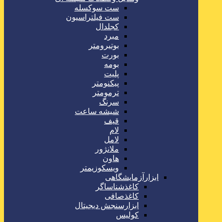
ست سوکسله
ست فیلتراسیون
کجلدال
مبرد
بوتیرومتر
بورت
بومه
پلیت
پیکنومتر
ترمومتر
سرنگ
شیشه ساعت
قیف
لام
لامل
ملانژور
هاون
ویسکوزیمتر
ابزارآزمایشگاهی
کاغذشناساگر
کاغذصافی
ابزارسنجش دیجیتال
کولیس