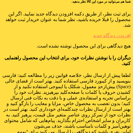
شما هم می‌توانید در مورد این کالا نظر بدهید.
برای ثبت نظر، از طریق دکمه افزودن دیدگاه جدید نمایید. اگر این
محصول را قبلا خریده باشید، نظر شما به عنوان خریدار ثبت خواهد
شد.
افزودن دیدگاه جدید
هیچ دیدگاهی برای این محصول نوشته نشده است.
دیگران را با نوشتن نظرات خود، برای انتخاب این محصول راهنمایی
کنید.
لطفا پیش از ارسال نظر، خلاصه قوانین زیر را مطالعه کنید: فارسی
بنویسید و از کیبورد فارسی استفاده کنید. بهتر است از فضای خالی
(Space) بیش‌از‌حدِ معمول، شکلک یا ایموجی استفاده نکنید و از
کشیدن حروف یا کلمات با صفحه‌کلید بپرهیزید. نظرات خود را
براساس تجربه و استفاده‌ی عملی و با دقت به نکات فنی ارسال
کنید؛ بدون تعصب به محصول خاص، مزایا و معایب را بازگو کنید و
بهتر است از ارسال نظرات چندکلمه‌‌ای خودداری کنید. بهتر است در
نظرات خود از تمرکز روی عناصر متغیر مثل قیمت، پرهیز کنید. به
کاربران و سایر اشخاص احترام بگذارید. پیام‌هایی که شامل محتوای
توهین‌آمیز و کلمات نامناسب باشند، حذف می‌شون
اولین نفری باشید که دیدگاهی را ارسال می کنید برای “بومه