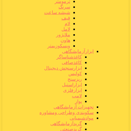
ترمومتر
سرنگ
شیشه ساعت
قیف
لام
لامل
ملانژور
هاون
ویسکوزیمتر
ابزارآزمایشگاهی
کاغذشناساگر
کاغذصافی
ابزارسنجش دیجیتال
کولیس
ریزسنج
ابزاراستیل
ابزارفلزی
لامپ
پوار
تجهیزات آزمایشگاهی
سکوبندی وطراحی ومشاوره
موادشیمیایی
گریدآزمایشگاهی
گریدصنعتی