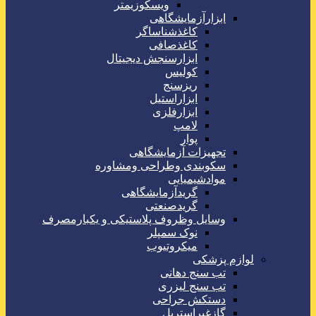
ویسکوزیمتر
ابزارآزمایشگاهی
کاغذشناساگر
کاغذصافی
ابزارسنجش دیجیتال
کولیس
ریزسنج
ابزاراستیل
ابزارفلزی
لامپ
پوار
تجهیزات آزمایشگاهی
سکوبندی وطراحی ومشاوره
موادشیمیایی
گریدآزمایشگاهی
گریدصنعتی
وسایل وظروف پلاستیکی و یکبارمصرف
نوک سمپلر
میکروتیوب
لوازم پزشکی
تب سنج دهانی
تب سنج لیزری
دستکش جراحی
گازغیراستریل