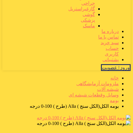
جراحی
گازغیراستریل
گوشی
پزشکی
ماسک
درباره ما
تماس با ما
سبد خرید
حساب
کاربری
پشتیبانی
ورود | عضویت
خانه
ملزومات آزمایشگاهی
شیشه آلات
وسایل وقطعات شیشه ای
بومه
بومه الکل(الکل سنج ) Alla (طرح ) 100-0 درجه