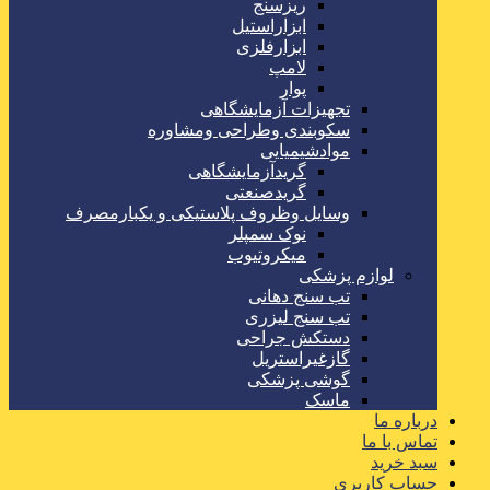
ریزسنج
ابزاراستیل
ابزارفلزی
لامپ
پوار
تجهیزات آزمایشگاهی
سکوبندی وطراحی ومشاوره
موادشیمیایی
گریدآزمایشگاهی
گریدصنعتی
وسایل وظروف پلاستیکی و یکبارمصرف
نوک سمپلر
میکروتیوب
لوازم پزشکی
تب سنج دهانی
تب سنج لیزری
دستکش جراحی
گازغیراستریل
گوشی پزشکی
ماسک
درباره ما
تماس با ما
سبد خرید
حساب کاربری