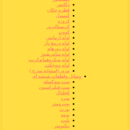
دکانتور
قطره چکان
کپسول
کروزه
کریستالیزور
کووت
لوله آزمایش
لوله درپیچ دار
لوله دورهام
لوله سانتریفیوژ
لوله میکروهماتوکریت
لوله ونوجکت
مزور (استوانه مدرج )
وسایل وقطعات شیشه ای
ست سوکسله
ست فیلتراسیون
کجلدال
مبرد
بوتیرومتر
بورت
بومه
پلیت
پیکنومتر