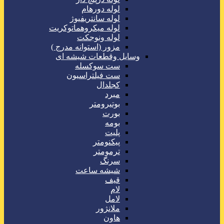
لوله دورهام
لوله سانتریفیوژ
لوله میکروهماتوکریت
لوله ونوجکت
مزور (استوانه مدرج )
وسایل وقطعات شیشه ای
ست سوکسله
ست فیلتراسیون
کجلدال
مبرد
بوتیرومتر
بورت
بومه
پلیت
پیکنومتر
ترمومتر
سرنگ
شیشه ساعت
قیف
لام
لامل
ملانژور
هاون