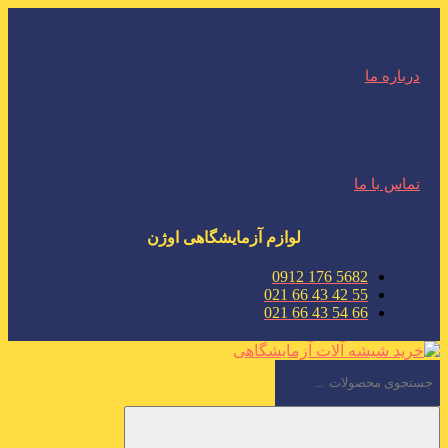
درباره ما
تماس با ما
لوازم آزمایشگاهی اوژن
5682 176 0912
55 42 43 66 021
66 54 43 66 021