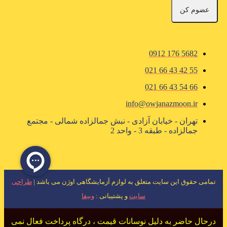
عضوم کن
5682 176 0912
55 42 43 66 021
66 54 43 66 021
info@owjanazmoon.ir
تهران - خیابان آزادی - نبش جمالزاده شمالی - مجتمع
جمالزاده - طبقه 3 - واحد 2
تمامی حقوق این سایت متعلق به لوازم آزمایشگاهی اوژن می باشد |
طراحی
سایت
و پشتیبانی :
وبیفا
درحال حاضر به دلیل نوسانات قیمت ، درگاه پرداخت فعال نمی