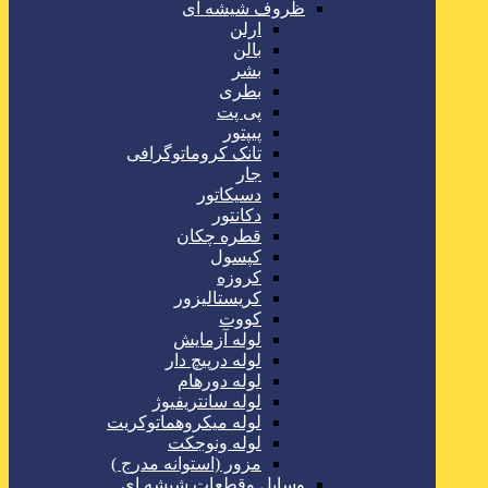
ظروف شیشه ای
ارلن
بالن
بشر
بطری
پی پت
پیپتور
تانک کروماتوگرافی
جار
دسیکاتور
دکانتور
قطره چکان
کپسول
کروزه
کریستالیزور
کووت
لوله آزمایش
لوله درپیچ دار
لوله دورهام
لوله سانتریفیوژ
لوله میکروهماتوکریت
لوله ونوجکت
مزور (استوانه مدرج )
وسایل وقطعات شیشه ای