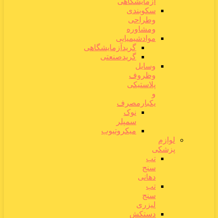
آزمایشگاهی
سکوبندی
وطراحی
ومشاوره
موادشیمیایی
گریدآزمایشگاهی
گریدصنعتی
وسایل
وظروف
پلاستیکی
و
یکبارمصرف
نوک
سمپلر
میکروتیوب
لوازم
پزشکی
تب
سنج
دهانی
تب
سنج
لیزری
دستکش