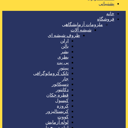
پشتیبانی
خانه
فروشگاه
ملزومات آزمایشگاهی
شیشه آلات
ظروف شیشه ای
ارلن
بالن
بشر
بطری
پی پت
پیپتور
تانک کروماتوگرافی
جار
دسیکاتور
دکانتور
قطره چکان
کپسول
کروزه
کریستالیزور
کووت
لوله آزمایش
لوله درپیچ دار