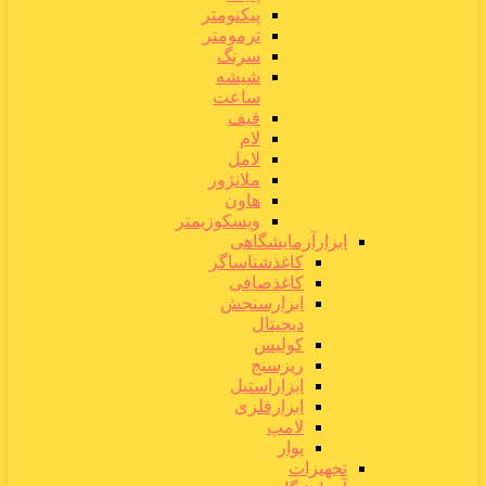
پیکنومتر
ترمومتر
سرنگ
شیشه
ساعت
قیف
لام
لامل
ملانژور
هاون
ویسکوزیمتر
ابزارآزمایشگاهی
کاغذشناساگر
کاغذصافی
ابزارسنجش
دیجیتال
کولیس
ریزسنج
ابزاراستیل
ابزارفلزی
لامپ
پوار
تجهیزات