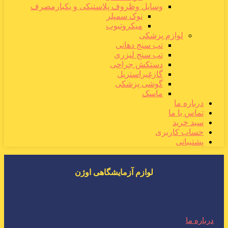
وسایل وظروف پلاستیکی و یکبارمصرف
نوک سمپلر
میکروتیوب
لوازم پزشکی
تب سنج دهانی
تب سنج لیزری
دستکش جراحی
گازغیراستریل
گوشی پزشکی
ماسک
درباره ما
تماس با ما
سبد خرید
حساب کاربری
پشتیبانی
لوازم آزمایشگاهی اوژن
درباره ما