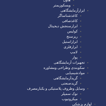
ویسکوزیمتر
ابزارآزمایشگاهی
کاغذشناساگر
کاغذصافی
ابزارسنجش دیجیتال
کولیس
ریزسنج
ابزاراستیل
ابزارفلزی
لامپ
پوار
تجهیزات آزمایشگاهی
سکوبندی وطراحی ومشاوره
موادشیمیایی
گریدآزمایشگاهی
گریدصنعتی
وسایل وظروف پلاستیکی و یکبارمصرف
نوک سمپلر
میکروتیوب
لوازم پزشکی