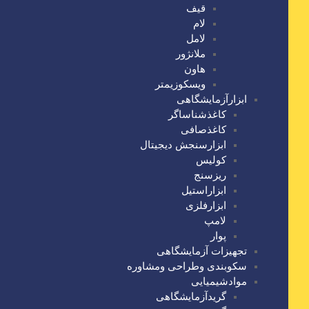
قیف
لام
لامل
ملانژور
هاون
ویسکوزیمتر
ابزارآزمایشگاهی
کاغذشناساگر
کاغذصافی
ابزارسنجش دیجیتال
کولیس
ریزسنج
ابزاراستیل
ابزارفلزی
لامپ
پوار
تجهیزات آزمایشگاهی
سکوبندی وطراحی ومشاوره
موادشیمیایی
گریدآزمایشگاهی