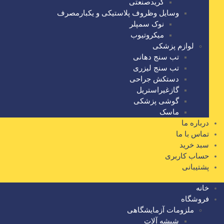
گریدصنعتی
وسایل وظروف پلاستیکی و یکبارمصرف
نوک سمپلر
میکروتیوب
لوازم پزشکی
تب سنج دهانی
تب سنج لیزری
دستکش جراحی
گازغیراستریل
گوشی پزشکی
ماسک
درباره ما
تماس با ما
سبد خرید
حساب کاربری
پشتیبانی
خانه
فروشگاه
ملزومات آزمایشگاهی
شیشه آلات