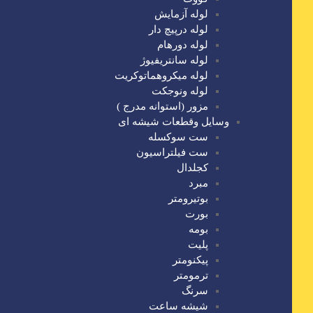
لوله آزمایش
لوله درپیچ دار
لوله دورهام
لوله سانتریفیوژ
لوله میکروهماتوکریت
لوله ونوجکت
مزور (استوانه مدرج )
وسایل وقطعات شیشه ای
ست سوکسله
ست فیلتراسیون
کجلدال
مبرد
بوتیرومتر
بورت
بومه
پلیت
پیکنومتر
ترمومتر
سرنگ
شیشه ساعت