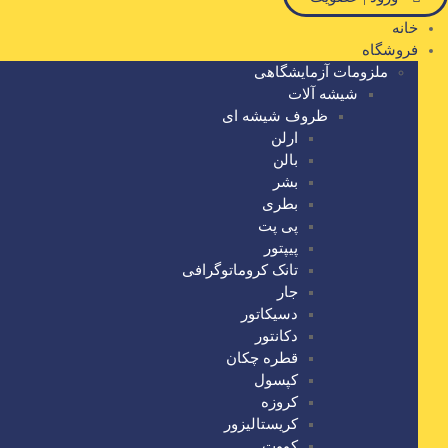
خانه
فروشگاه
ملزومات آزمایشگاهی
شیشه آلات
ظروف شیشه ای
ارلن
بالن
بشر
بطری
پی پت
پیپتور
تانک کروماتوگرافی
جار
دسیکاتور
دکانتور
قطره چکان
کپسول
کروزه
کریستالیزور
کووت