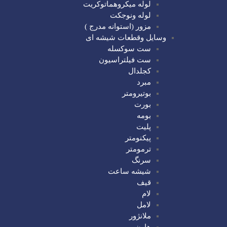
لوله میکروهماتوکریت
لوله ونوجکت
مزور (استوانه مدرج )
وسایل وقطعات شیشه ای
ست سوکسله
ست فیلتراسیون
کجلدال
مبرد
بوتیرومتر
بورت
بومه
پلیت
پیکنومتر
ترمومتر
سرنگ
شیشه ساعت
قیف
لام
لامل
ملانژور
هاون