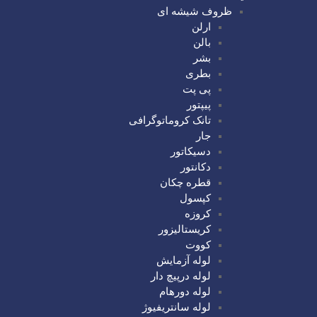
ظروف شیشه ای
ارلن
بالن
بشر
بطری
پی پت
پیپتور
تانک کروماتوگرافی
جار
دسیکاتور
دکانتور
قطره چکان
کپسول
کروزه
کریستالیزور
کووت
لوله آزمایش
لوله درپیچ دار
لوله دورهام
لوله سانتریفیوژ