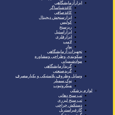
ابزارآزمایشگاهی
کاغذشناساگر
کاغذصافی
ابزارسنجش دیجیتال
کولیس
ریزسنج
ابزاراستیل
ابزارفلزی
لامپ
پوار
تجهیزات آزمایشگاهی
سکوبندی وطراحی ومشاوره
موادشیمیایی
گریدآزمایشگاهی
گریدصنعتی
وسایل وظروف پلاستیکی و یکبارمصرف
نوک سمپلر
میکروتیوب
لوازم پزشکی
تب سنج دهانی
تب سنج لیزری
دستکش جراحی
گازغیراستریل
گوشی پزشکی