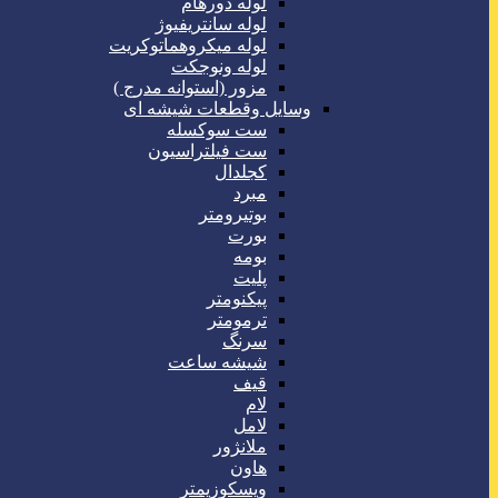
لوله دورهام
لوله سانتریفیوژ
لوله میکروهماتوکریت
لوله ونوجکت
مزور (استوانه مدرج )
وسایل وقطعات شیشه ای
ست سوکسله
ست فیلتراسیون
کجلدال
مبرد
بوتیرومتر
بورت
بومه
پلیت
پیکنومتر
ترمومتر
سرنگ
شیشه ساعت
قیف
لام
لامل
ملانژور
هاون
ویسکوزیمتر