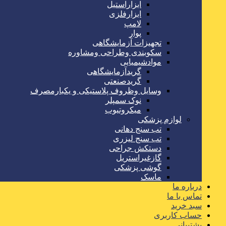
ابزاراستیل
ابزارفلزی
لامپ
پوار
تجهیزات آزمایشگاهی
سکوبندی وطراحی ومشاوره
موادشیمیایی
گریدآزمایشگاهی
گریدصنعتی
وسایل وظروف پلاستیکی و یکبارمصرف
نوک سمپلر
میکروتیوب
لوازم پزشکی
تب سنج دهانی
تب سنج لیزری
دستکش جراحی
گازغیراستریل
گوشی پزشکی
ماسک
درباره ما
تماس با ما
سبد خرید
حساب کاربری
پشتیبانی