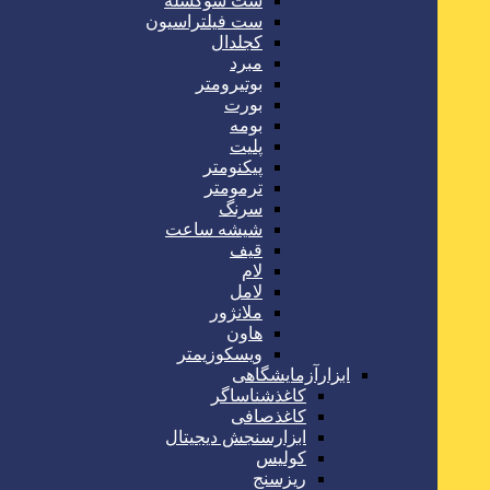
ست سوکسله
ست فیلتراسیون
کجلدال
مبرد
بوتیرومتر
بورت
بومه
پلیت
پیکنومتر
ترمومتر
سرنگ
شیشه ساعت
قیف
لام
لامل
ملانژور
هاون
ویسکوزیمتر
ابزارآزمایشگاهی
کاغذشناساگر
کاغذصافی
ابزارسنجش دیجیتال
کولیس
ریزسنج