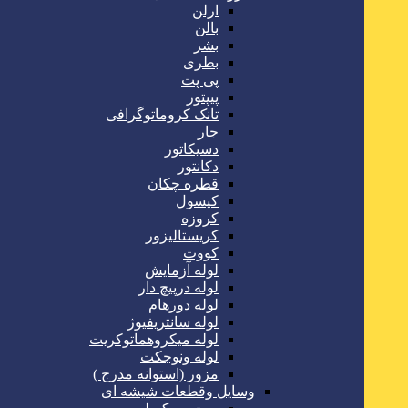
ارلن
بالن
بشر
بطری
پی پت
پیپتور
تانک کروماتوگرافی
جار
دسیکاتور
دکانتور
قطره چکان
کپسول
کروزه
کریستالیزور
کووت
لوله آزمایش
لوله درپیچ دار
لوله دورهام
لوله سانتریفیوژ
لوله میکروهماتوکریت
لوله ونوجکت
مزور (استوانه مدرج )
وسایل وقطعات شیشه ای