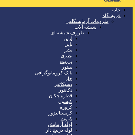
خانه
فروشگاه
ملزومات آزمایشگاهی
شیشه آلات
ظروف شیشه ای
ارلن
بالن
بشر
بطری
پی پت
پیپتور
تانک کروماتوگرافی
جار
دسیکاتور
دکانتور
قطره چکان
کپسول
کروزه
کریستالیزور
کووت
لوله آزمایش
لوله درپیچ دار