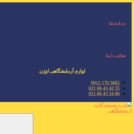
درباره ما
تماس با ما
لوازم آزمایشگاهی اوژن
5682 176 0912
55 42 43 66 021
66 54 43 66 021