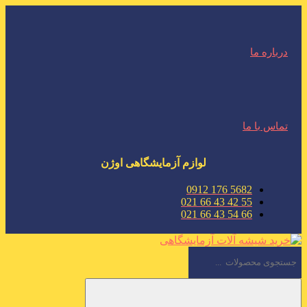
درباره ما
تماس با ما
لوازم آزمایشگاهی اوژن
5682 176 0912
55 42 43 66 021
66 54 43 66 021