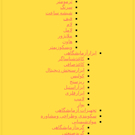
ترمومتر
سرنگ
شیشه ساعت
قیف
لام
لامل
ملانژور
هاون
ویسکوزیمتر
ابزارآزمایشگاهی
کاغذشناساگر
کاغذصافی
ابزارسنجش دیجیتال
کولیس
ریزسنج
ابزاراستیل
ابزارفلزی
لامپ
پوار
تجهیزات آزمایشگاهی
سکوبندی وطراحی ومشاوره
موادشیمیایی
گریدآزمایشگاهی
گریدصنعتی