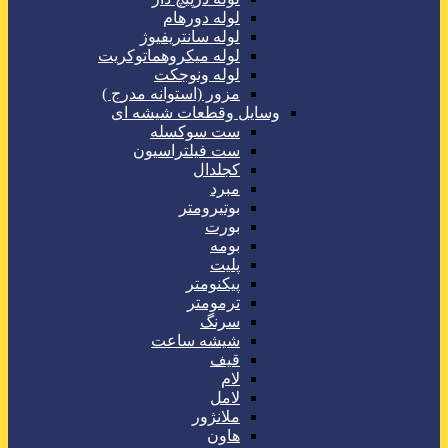
لوله دورهام
لوله سانتریفیوژ
لوله میکروهماتوکریت
لوله ونوجکت
مزور (استوانه مدرج )
وسایل وقطعات شیشه ای
ست سوکسله
ست فیلتراسیون
کجلدال
مبرد
بوتیرومتر
بورت
بومه
پلیت
پیکنومتر
ترمومتر
سرنگ
شیشه ساعت
قیف
لام
لامل
ملانژور
هاون