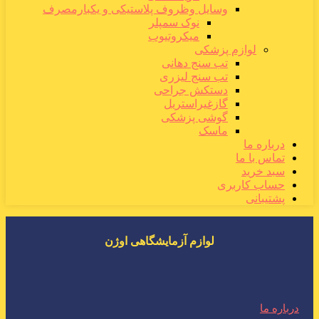
وسایل وظروف پلاستیکی و یکبارمصرف
نوک سمپلر
میکروتیوب
لوازم پزشکی
تب سنج دهانی
تب سنج لیزری
دستکش جراحی
گازغیراستریل
گوشی پزشکی
ماسک
درباره ما
تماس با ما
سبد خرید
حساب کاربری
پشتیبانی
لوازم آزمایشگاهی اوژن
درباره ما