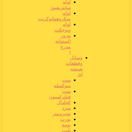
لوله
سانتریفیوژ
لوله
میکروهماتوکریت
لوله
ونوجکت
مزور
(استوانه
مدرج
)
وسایل
وقطعات
شیشه
ای
ست
سوکسله
ست
فیلتراسیون
کجلدال
مبرد
بوتیرومتر
بورت
بومه
پلیت