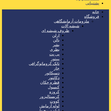
پشتیبانی
خانه
فروشگاه
ملزومات آزمایشگاهی
شیشه آلات
ظروف شیشه ای
ارلن
بالن
بشر
بطری
پی پت
پیپتور
تانک کروماتوگرافی
جار
دسیکاتور
دکانتور
قطره چکان
کپسول
کروزه
کریستالیزور
کووت
لوله آزمایش
لوله درپیچ دار