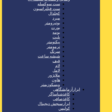
ست سوکسله
ست فیلتراسیون
کجلدال
مبرد
بوتیرومتر
بورت
بومه
پلیت
پیکنومتر
ترمومتر
سرنگ
شیشه ساعت
قیف
لام
لامل
ملانژور
هاون
ویسکوزیمتر
ابزارآزمایشگاهی
کاغذشناساگر
کاغذصافی
ابزارسنجش دیجیتال
کولیس