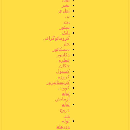
بشر
بطری
پی
پت
پیپتور
تانک
کروماتوگرافی
جار
دسیکاتور
دکانتور
قطره
چکان
کپسول
کروزه
کریستالیزور
کووت
لوله
آزمایش
لوله
درپیچ
دار
لوله
دورهام