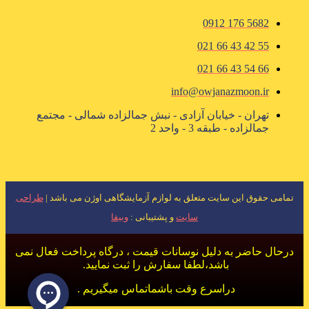
5682 176 0912
55 42 43 66 021
66 54 43 66 021
info@owjanazmoon.ir
تهران - خیابان آزادی - نبش جمالزاده شمالی - مجتمع
جمالزاده - طبقه 3 - واحد 2
تمامی حقوق این سایت متعلق به لوازم آزمایشگاهی اوژن می باشد |
طراحی
سایت
و پشتیبانی :
وبیفا
درحال حاضر به دلیل نوسانات قیمت ، درگاه پرداخت فعال نمی
باشد،لطفا سفارش را ثبت نمایید.
دراسرع وقت باشماتماس میگیریم .