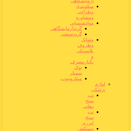
آزمایشگاهی
سکوبندی
وطراحی
ومشاوره
موادشیمیایی
گریدآزمایشگاهی
گریدصنعتی
وسایل
وظروف
پلاستیکی
و
یکبارمصرف
نوک
سمپلر
میکروتیوب
لوازم
پزشکی
تب
سنج
دهانی
تب
سنج
لیزری
دستکش