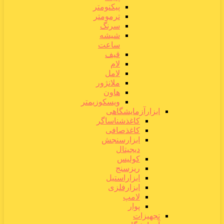
پیکنومتر
ترمومتر
سرنگ
شیشه
ساعت
قیف
لام
لامل
ملانژور
هاون
ویسکوزیمتر
ابزارآزمایشگاهی
کاغذشناساگر
کاغذصافی
ابزارسنجش
دیجیتال
کولیس
ریزسنج
ابزاراستیل
ابزارفلزی
لامپ
پوار
تجهیزات