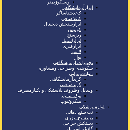
ویسکوزیمتر
ابزارآزمایشگاهی
کاغذشناساگر
کاغذصافی
ابزارسنجش دیجیتال
کولیس
ریزسنج
ابزاراستیل
ابزارفلزی
لامپ
پوار
تجهیزات آزمایشگاهی
سکوبندی وطراحی ومشاوره
موادشیمیایی
گریدآزمایشگاهی
گریدصنعتی
وسایل وظروف پلاستیکی و یکبارمصرف
نوک سمپلر
میکروتیوب
لوازم پزشکی
تب سنج دهانی
تب سنج لیزری
دستکش جراحی
گازغیراستریل