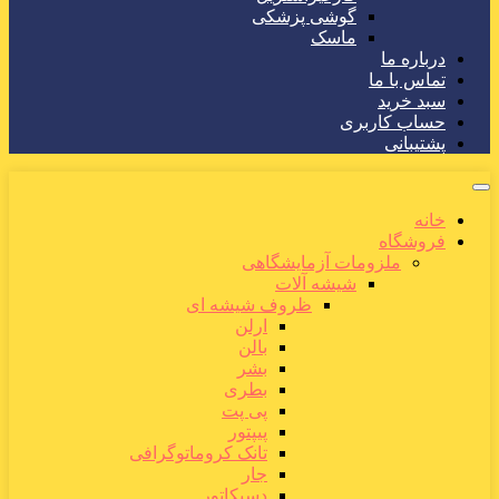
گوشی پزشکی
ماسک
درباره ما
تماس با ما
سبد خرید
حساب کاربری
پشتیبانی
خانه
فروشگاه
ملزومات آزمایشگاهی
شیشه آلات
ظروف شیشه ای
ارلن
بالن
بشر
بطری
پی پت
پیپتور
تانک کروماتوگرافی
جار
دسیکاتور