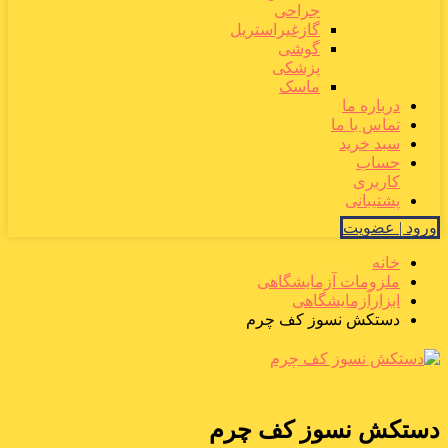
جراحی
گازغیراستریل
گوشی
پزشکی
ماسک
درباره ما
تماس با ما
سبد خرید
حساب
کاربری
پشتیبانی
ورود | عضویت
خانه
ملزومات آزمایشگاهی
ابزارآزمایشگاهی
دستکش نسوز کف چرم
دستکش نسوز کف چرم