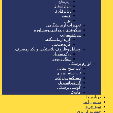
ریزسنج
ابزاراستیل
ابزارفلزی
لامپ
پوار
تجهیزات آزمایشگاهی
سکوبندی وطراحی ومشاوره
موادشیمیایی
گریدآزمایشگاهی
گریدصنعتی
وسایل وظروف پلاستیکی و یکبارمصرف
نوک سمپلر
میکروتیوب
لوازم پزشکی
تب سنج دهانی
تب سنج لیزری
دستکش جراحی
گازغیراستریل
گوشی پزشکی
ماسک
درباره ما
تماس با ما
سبد خرید
حساب کاربری