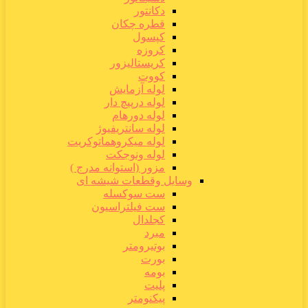
دکانتور
قطره چکان
کپسول
کروزه
کریستالیزور
کووت
لوله آزمایش
لوله درپیچ دار
لوله دورهام
لوله سانتریفیوژ
لوله میکروهماتوکریت
لوله ونوجکت
مزور (استوانه مدرج )
وسایل وقطعات شیشه ای
ست سوکسله
ست فیلتراسیون
کجلدال
مبرد
بوتیرومتر
بورت
بومه
پلیت
پیکنومتر