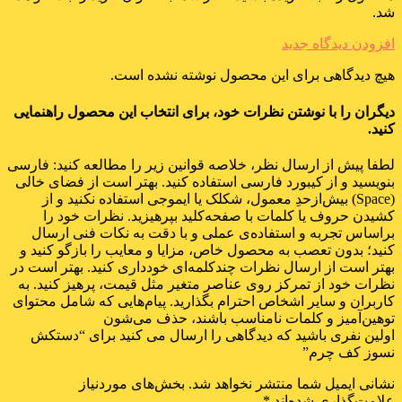
شد.
افزودن دیدگاه جدید
هیچ دیدگاهی برای این محصول نوشته نشده است.
دیگران را با نوشتن نظرات خود، برای انتخاب این محصول راهنمایی
کنید.
لطفا پیش از ارسال نظر، خلاصه قوانین زیر را مطالعه کنید: فارسی
بنویسید و از کیبورد فارسی استفاده کنید. بهتر است از فضای خالی
(Space) بیش‌از‌حدِ معمول، شکلک یا ایموجی استفاده نکنید و از
کشیدن حروف یا کلمات با صفحه‌کلید بپرهیزید. نظرات خود را
براساس تجربه و استفاده‌ی عملی و با دقت به نکات فنی ارسال
کنید؛ بدون تعصب به محصول خاص، مزایا و معایب را بازگو کنید و
بهتر است از ارسال نظرات چندکلمه‌‌ای خودداری کنید. بهتر است در
نظرات خود از تمرکز روی عناصر متغیر مثل قیمت، پرهیز کنید. به
کاربران و سایر اشخاص احترام بگذارید. پیام‌هایی که شامل محتوای
توهین‌آمیز و کلمات نامناسب باشند، حذف می‌شون
اولین نفری باشید که دیدگاهی را ارسال می کنید برای “دستکش
نسوز کف چرم”
نشانی ایمیل شما منتشر نخواهد شد.
بخش‌های موردنیاز
علامت‌گذاری شده‌اند
*