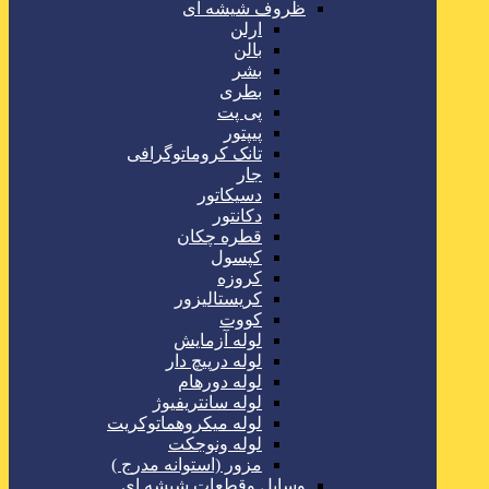
ظروف شیشه ای
ارلن
بالن
بشر
بطری
پی پت
پیپتور
تانک کروماتوگرافی
جار
دسیکاتور
دکانتور
قطره چکان
کپسول
کروزه
کریستالیزور
کووت
لوله آزمایش
لوله درپیچ دار
لوله دورهام
لوله سانتریفیوژ
لوله میکروهماتوکریت
لوله ونوجکت
مزور (استوانه مدرج )
وسایل وقطعات شیشه ای