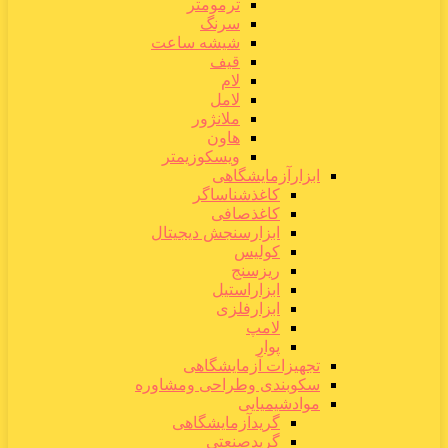
ترمومتر
سرنگ
شیشه ساعت
قیف
لام
لامل
ملانژور
هاون
ویسکوزیمتر
ابزارآزمایشگاهی
کاغذشناساگر
کاغذصافی
ابزارسنجش دیجیتال
کولیس
ریزسنج
ابزاراستیل
ابزارفلزی
لامپ
پوار
تجهیزات آزمایشگاهی
سکوبندی وطراحی ومشاوره
موادشیمیایی
گریدآزمایشگاهی
گریدصنعتی