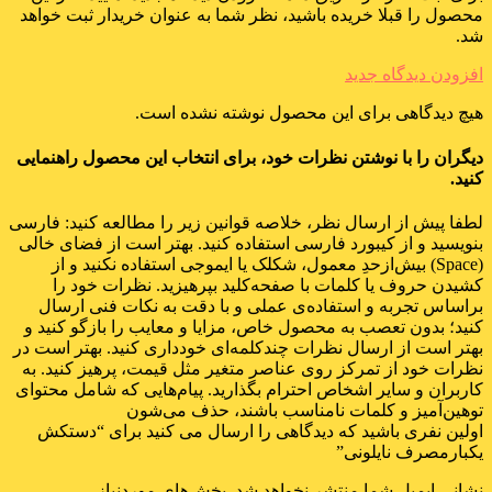
محصول را قبلا خریده باشید، نظر شما به عنوان خریدار ثبت خواهد
شد.
افزودن دیدگاه جدید
هیچ دیدگاهی برای این محصول نوشته نشده است.
دیگران را با نوشتن نظرات خود، برای انتخاب این محصول راهنمایی
کنید.
لطفا پیش از ارسال نظر، خلاصه قوانین زیر را مطالعه کنید: فارسی
بنویسید و از کیبورد فارسی استفاده کنید. بهتر است از فضای خالی
(Space) بیش‌از‌حدِ معمول، شکلک یا ایموجی استفاده نکنید و از
کشیدن حروف یا کلمات با صفحه‌کلید بپرهیزید. نظرات خود را
براساس تجربه و استفاده‌ی عملی و با دقت به نکات فنی ارسال
کنید؛ بدون تعصب به محصول خاص، مزایا و معایب را بازگو کنید و
بهتر است از ارسال نظرات چندکلمه‌‌ای خودداری کنید. بهتر است در
نظرات خود از تمرکز روی عناصر متغیر مثل قیمت، پرهیز کنید. به
کاربران و سایر اشخاص احترام بگذارید. پیام‌هایی که شامل محتوای
توهین‌آمیز و کلمات نامناسب باشند، حذف می‌شون
اولین نفری باشید که دیدگاهی را ارسال می کنید برای “دستکش
یکبارمصرف نایلونی”
نشانی ایمیل شما منتشر نخواهد شد.
بخش‌های موردنیاز