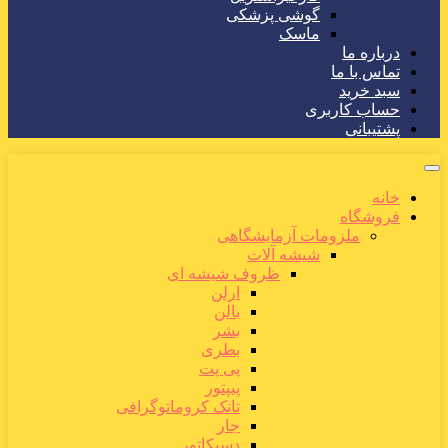
گوشی پزشکی
ماسک
درباره ما
تماس با ما
سبد خرید
حساب کاربری
پشتیبانی
خانه
فروشگاه
ملزومات آزمایشگاهی
شیشه آلات
ظروف شیشه ای
ارلن
بالن
بشر
بطری
پی پت
پیپتور
تانک کروماتوگرافی
جار
دسیکاتور