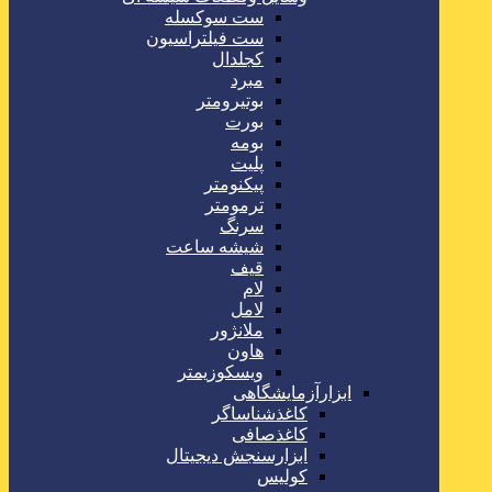
ست سوکسله
ست فیلتراسیون
کجلدال
مبرد
بوتیرومتر
بورت
بومه
پلیت
پیکنومتر
ترمومتر
سرنگ
شیشه ساعت
قیف
لام
لامل
ملانژور
هاون
ویسکوزیمتر
ابزارآزمایشگاهی
کاغذشناساگر
کاغذصافی
ابزارسنجش دیجیتال
کولیس