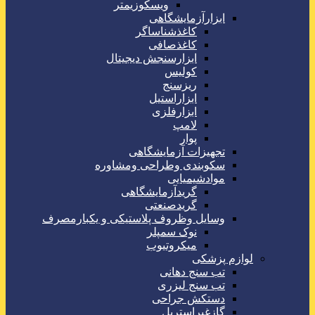
ویسکوزیمتر
ابزارآزمایشگاهی
کاغذشناساگر
کاغذصافی
ابزارسنجش دیجیتال
کولیس
ریزسنج
ابزاراستیل
ابزارفلزی
لامپ
پوار
تجهیزات آزمایشگاهی
سکوبندی وطراحی ومشاوره
موادشیمیایی
گریدآزمایشگاهی
گریدصنعتی
وسایل وظروف پلاستیکی و یکبارمصرف
نوک سمپلر
میکروتیوب
لوازم پزشکی
تب سنج دهانی
تب سنج لیزری
دستکش جراحی
گازغیراستریل