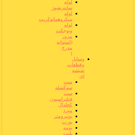
لوله
سانتریفیوژ
لوله
میکروهماتوکریت
لوله
ونوجکت
مزور
(استوانه
مدرج
)
وسایل
وقطعات
شیشه
ای
ست
سوکسله
ست
فیلتراسیون
کجلدال
مبرد
بوتیرومتر
بورت
بومه
پلیت