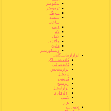
پیکنومتر
ترمومتر
سرنگ
شیشه
ساعت
قیف
لام
لامل
ملانژور
هاون
ویسکوزیمتر
ابزارآزمایشگاهی
کاغذشناساگر
کاغذصافی
ابزارسنجش
دیجیتال
کولیس
ریزسنج
ابزاراستیل
ابزارفلزی
لامپ
پوار
تجهیزات