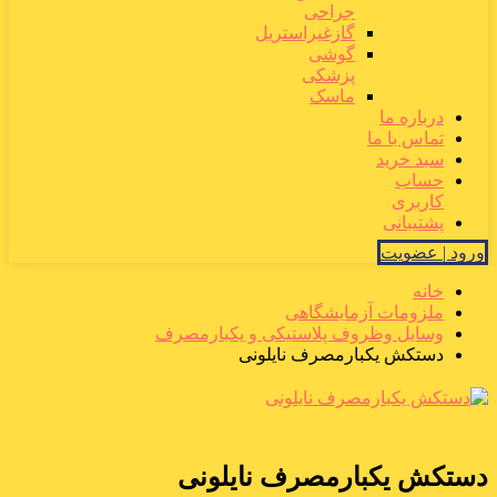
جراحی
گازغیراستریل
گوشی
پزشکی
ماسک
درباره ما
تماس با ما
سبد خرید
حساب
کاربری
پشتیبانی
ورود | عضویت
خانه
ملزومات آزمایشگاهی
وسایل وظروف پلاستیکی و یکبارمصرف
دستکش یکبارمصرف نایلونی
دستکش یکبارمصرف نایلونی