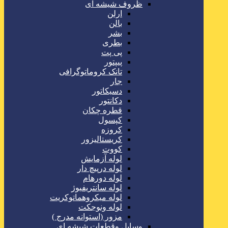
ظروف شیشه ای
ارلن
بالن
بشر
بطری
پی پت
پیپتور
تانک کروماتوگرافی
جار
دسیکاتور
دکانتور
قطره چکان
کپسول
کروزه
کریستالیزور
کووت
لوله آزمایش
لوله درپیچ دار
لوله دورهام
لوله سانتریفیوژ
لوله میکروهماتوکریت
لوله ونوجکت
مزور (استوانه مدرج )
وسایل وقطعات شیشه ای