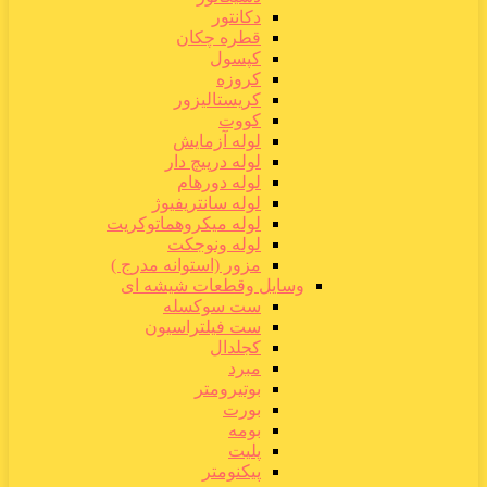
دکانتور
قطره چکان
کپسول
کروزه
کریستالیزور
کووت
لوله آزمایش
لوله درپیچ دار
لوله دورهام
لوله سانتریفیوژ
لوله میکروهماتوکریت
لوله ونوجکت
مزور (استوانه مدرج )
وسایل وقطعات شیشه ای
ست سوکسله
ست فیلتراسیون
کجلدال
مبرد
بوتیرومتر
بورت
بومه
پلیت
پیکنومتر