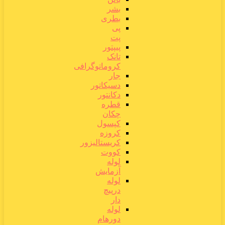
بشر
بطری
پی
پت
پیپتور
تانک
کروماتوگرافی
جار
دسیکاتور
دکانتور
قطره
چکان
کپسول
کروزه
کریستالیزور
کووت
لوله
آزمایش
لوله
درپیچ
دار
لوله
دورهام