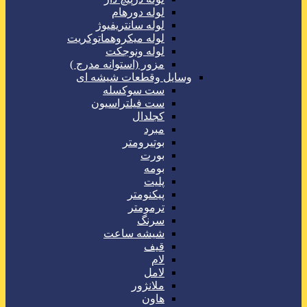
لوله دورهام
لوله سانتریفیوژ
لوله میکروهماتوکریت
لوله ونوجکت
مزور (استوانه مدرج )
وسایل وقطعات شیشه ای
ست سوکسله
ست فیلتراسیون
کجلدال
مبرد
بوتیرومتر
بورت
بومه
پلیت
پیکنومتر
ترمومتر
سرنگ
شیشه ساعت
قیف
لام
لامل
ملانژور
هاون