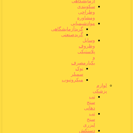
آزمایشگاهی
سکوبندی
وطراحی
ومشاوره
موادشیمیایی
گریدآزمایشگاهی
گریدصنعتی
وسایل
وظروف
پلاستیکی
و
یکبارمصرف
نوک
سمپلر
میکروتیوب
لوازم
پزشکی
تب
سنج
دهانی
تب
سنج
لیزری
دستکش