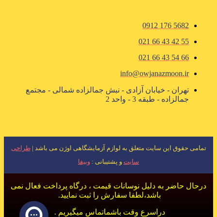
5682 176 0912
55 42 43 66 021
66 54 43 66 021
info@owjanazmoon.ir
تهران - خیابان آزادی - نبش جمالزاده شمالی - مجتمع
جمالزاده - طبقه 3 - واحد 2
تمامی حقوق این سایت متعلق به لوازم آزمایشگاهی اوژن می باشد |
طراحی
سایت
و پشتیبانی :
وبیفا
درحال حاضر به دلیل نوسانات قیمت ، درگاه پرداخت فعال نمی
باشد،لطفا سفارش را ثبت نمایید.
دراسرع وقت باشماتماس میگیریم .