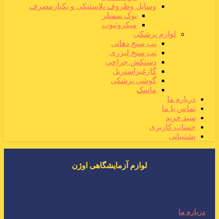
وسایل وظروف پلاستیکی و یکبارمصرف
نوک سمپلر
میکروتیوب
لوازم پزشکی
تب سنج دهانی
تب سنج لیزری
دستکش جراحی
گازغیراستریل
گوشی پزشکی
ماسک
درباره ما
تماس با ما
سبد خرید
حساب کاربری
پشتیبانی
لوازم آزمایشگاهی اوژن
درباره ما