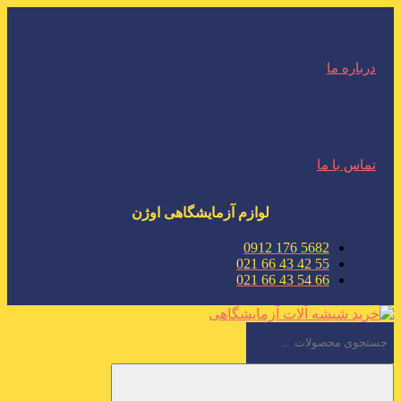
درباره ما
تماس با ما
لوازم آزمایشگاهی اوژن
5682 176 0912
55 42 43 66 021
66 54 43 66 021