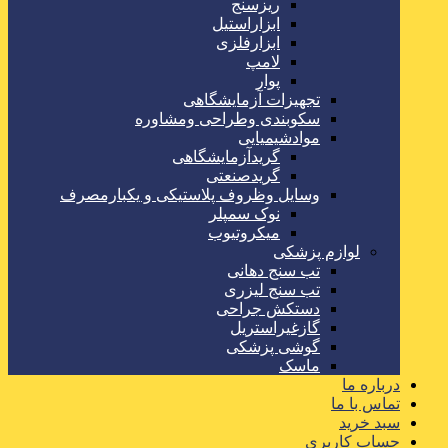
ریزسنج
ابزاراستیل
ابزارفلزی
لامپ
پوار
تجهیزات آزمایشگاهی
سکوبندی وطراحی ومشاوره
موادشیمیایی
گریدآزمایشگاهی
گریدصنعتی
وسایل وظروف پلاستیکی و یکبارمصرف
نوک سمپلر
میکروتیوب
لوازم پزشکی
تب سنج دهانی
تب سنج لیزری
دستکش جراحی
گازغیراستریل
گوشی پزشکی
ماسک
درباره ما
تماس با ما
سبد خرید
حساب کاربری