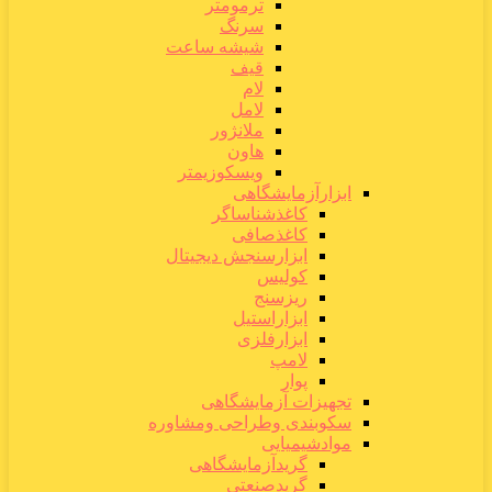
ترمومتر
سرنگ
شیشه ساعت
قیف
لام
لامل
ملانژور
هاون
ویسکوزیمتر
ابزارآزمایشگاهی
کاغذشناساگر
کاغذصافی
ابزارسنجش دیجیتال
کولیس
ریزسنج
ابزاراستیل
ابزارفلزی
لامپ
پوار
تجهیزات آزمایشگاهی
سکوبندی وطراحی ومشاوره
موادشیمیایی
گریدآزمایشگاهی
گریدصنعتی