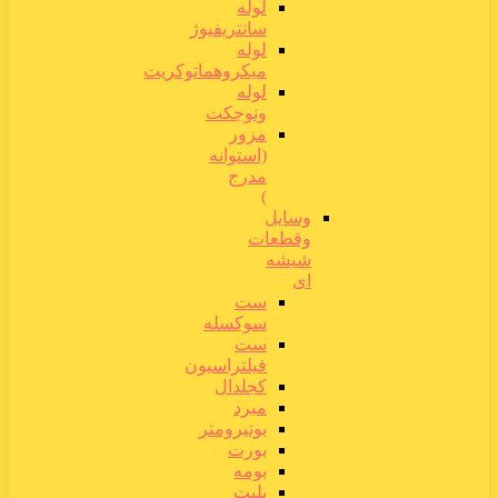
لوله
سانتریفیوژ
لوله
میکروهماتوکریت
لوله
ونوجکت
مزور
(استوانه
مدرج
)
وسایل
وقطعات
شیشه
ای
ست
سوکسله
ست
فیلتراسیون
کجلدال
مبرد
بوتیرومتر
بورت
بومه
پلیت