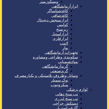
ویسکوزیمتر
ابزارآزمایشگاهی
کاغذشناساگر
کاغذصافی
ابزارسنجش دیجیتال
کولیس
ریزسنج
ابزاراستیل
ابزارفلزی
لامپ
پوار
تجهیزات آزمایشگاهی
سکوبندی وطراحی ومشاوره
موادشیمیایی
گریدآزمایشگاهی
گریدصنعتی
وسایل وظروف پلاستیکی و یکبارمصرف
نوک سمپلر
میکروتیوب
لوازم پزشکی
تب سنج دهانی
تب سنج لیزری
دستکش جراحی
گازغیراستریل