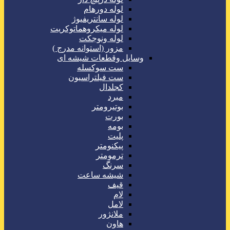
لوله دورهام
لوله سانتریفیوژ
لوله میکروهماتوکریت
لوله ونوجکت
مزور (استوانه مدرج )
وسایل وقطعات شیشه ای
ست سوکسله
ست فیلتراسیون
کجلدال
مبرد
بوتیرومتر
بورت
بومه
پلیت
پیکنومتر
ترمومتر
سرنگ
شیشه ساعت
قیف
لام
لامل
ملانژور
هاون