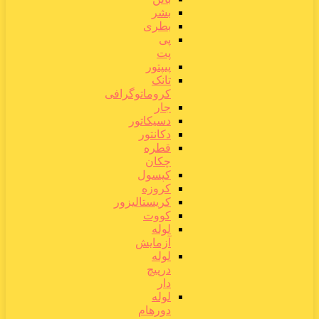
بشر
بطری
پی
پت
پیپتور
تانک
کروماتوگرافی
جار
دسیکاتور
دکانتور
قطره
چکان
کپسول
کروزه
کریستالیزور
کووت
لوله
آزمایش
لوله
درپیچ
دار
لوله
دورهام