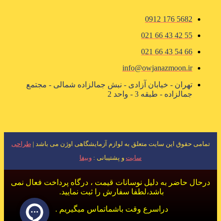
5682 176 0912
55 42 43 66 021
66 54 43 66 021
info@owjanazmoon.ir
تهران - خیابان آزادی - نبش جمالزاده شمالی - مجتمع
جمالزاده - طبقه 3 - واحد 2
تمامی حقوق این سایت متعلق به لوازم آزمایشگاهی اوژن می باشد |
طراحی
سایت
و پشتیبانی :
وبیفا
درحال حاضر به دلیل نوسانات قیمت ، درگاه پرداخت فعال نمی
باشد،لطفا سفارش را ثبت نمایید.
دراسرع وقت باشماتماس میگیریم .