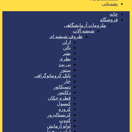
پشتیبانی
خانه
فروشگاه
ملزومات آزمایشگاهی
شیشه آلات
ظروف شیشه ای
ارلن
بالن
بشر
بطری
پی پت
پیپتور
تانک کروماتوگرافی
جار
دسیکاتور
دکانتور
قطره چکان
کپسول
کروزه
کریستالیزور
کووت
لوله آزمایش
لوله درپیچ دار