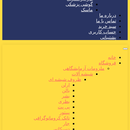
گوشی پزشکی
ماسک
درباره ما
تماس با ما
سبد خرید
حساب کاربری
پشتیبانی
خانه
فروشگاه
ملزومات آزمایشگاهی
شیشه آلات
ظروف شیشه ای
ارلن
بالن
بشر
بطری
پی پت
پیپتور
تانک کروماتوگرافی
جار
دسیکاتور