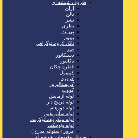
ظروف شیشه ای
ارلن
بالن
بشر
بطری
پی پت
پیپتور
تانک کروماتوگرافی
جار
دسیکاتور
دکانتور
قطره چکان
کپسول
کروزه
کریستالیزور
کووت
لوله آزمایش
لوله درپیچ دار
لوله دورهام
لوله سانتریفیوژ
لوله میکروهماتوکریت
لوله ونوجکت
مزور (استوانه مدرج )
وسایل وقطعات شیشه ای