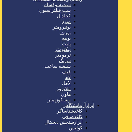
ست سوکسله
ست فیلتراسیون
کجلدال
مبرد
بوتیرومتر
بورت
بومه
پلیت
پیکنومتر
ترمومتر
سرنگ
شیشه ساعت
قیف
لام
لامل
ملانژور
هاون
ویسکوزیمتر
ابزارآزمایشگاهی
کاغذشناساگر
کاغذصافی
ابزارسنجش دیجیتال
کولیس