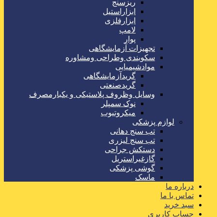
ریزسنج
ابزاراستیل
ابزارفلزی
لامپ
پوار
تجهیزات آزمایشگاهی
سکوبندی وطراحی ومشاوره
موادشیمیایی
گریدآزمایشگاهی
گریدصنعتی
وسایل وظروف پلاستیکی و یکبارمصرف
نوک سمپلر
میکروتیوب
لوازم پزشکی
تب سنج دهانی
تب سنج لیزری
دستکش جراحی
گازغیراستریل
گوشی پزشکی
ماسک
درباره ما
تماس با ما
سبد خرید
حساب کاربری