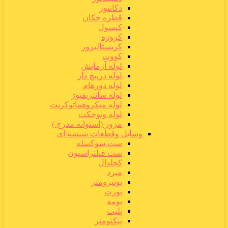
دکانتور
قطره چکان
کپسول
کروزه
کریستالیزور
کووت
لوله آزمایش
لوله درپیچ دار
لوله دورهام
لوله سانتریفیوژ
لوله میکروهماتوکریت
لوله ونوجکت
مزور (استوانه مدرج )
وسایل وقطعات شیشه ای
ست سوکسله
ست فیلتراسیون
کجلدال
مبرد
بوتیرومتر
بورت
بومه
پلیت
پیکنومتر