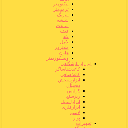
پیکنومتر
ترمومتر
سرنگ
شیشه
ساعت
قیف
لام
لامل
ملانژور
هاون
ویسکوزیمتر
ابزارآزمایشگاهی
کاغذشناساگر
کاغذصافی
ابزارسنجش
دیجیتال
کولیس
ریزسنج
ابزاراستیل
ابزارفلزی
لامپ
پوار
تجهیزات