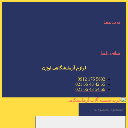
درباره ما
تماس با ما
لوازم آزمایشگاهی اوژن
5682 176 0912
55 42 43 66 021
66 54 43 66 021