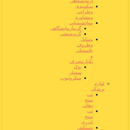
آزمایشگاهی
سکوبندی
وطراحی
ومشاوره
موادشیمیایی
گریدآزمایشگاهی
گریدصنعتی
وسایل
وظروف
پلاستیکی
و
یکبارمصرف
نوک
سمپلر
میکروتیوب
لوازم
پزشکی
تب
سنج
دهانی
تب
سنج
لیزری
دستکش