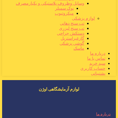
وسایل وظروف پلاستیکی و یکبارمصرف
نوک سمپلر
میکروتیوب
لوازم پزشکی
تب سنج دهانی
تب سنج لیزری
دستکش جراحی
گازغیراستریل
گوشی پزشکی
ماسک
درباره ما
تماس با ما
سبد خرید
حساب کاربری
پشتیبانی
لوازم آزمایشگاهی اوژن
درباره ما