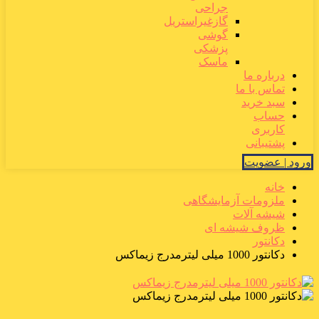
جراحی
گازغیراستریل
گوشی
پزشکی
ماسک
درباره ما
تماس با ما
سبد خرید
حساب
کاربری
پشتیبانی
ورود | عضویت
خانه
ملزومات آزمایشگاهی
شیشه آلات
ظروف شیشه ای
دکانتور
دکانتور 1000 میلی لیترمدرج زیماکس