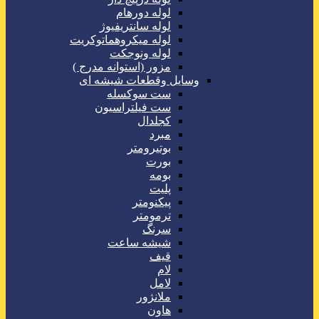
لوله دورهام
لوله سانتریفیوژ
لوله میکروهماتوکریت
لوله ونوجکت
مزور (استوانه مدرج )
وسایل وقطعات شیشه ای
ست سوکسله
ست فیلتراسیون
کجلدال
مبرد
بوتیرومتر
بورت
بومه
پلیت
پیکنومتر
ترمومتر
سرنگ
شیشه ساعت
قیف
لام
لامل
ملانژور
هاون