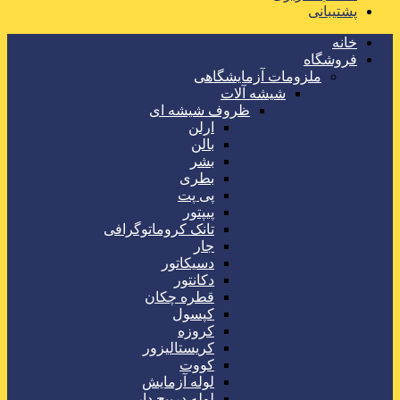
پشتیبانی
خانه
فروشگاه
ملزومات آزمایشگاهی
شیشه آلات
ظروف شیشه ای
ارلن
بالن
بشر
بطری
پی پت
پیپتور
تانک کروماتوگرافی
جار
دسیکاتور
دکانتور
قطره چکان
کپسول
کروزه
کریستالیزور
کووت
لوله آزمایش
لوله درپیچ دار