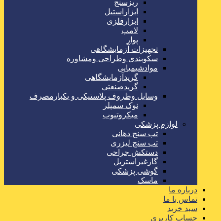
ریزسنج
ابزاراستیل
ابزارفلزی
لامپ
پوار
تجهیزات آزمایشگاهی
سکوبندی وطراحی ومشاوره
موادشیمیایی
گریدآزمایشگاهی
گریدصنعتی
وسایل وظروف پلاستیکی و یکبارمصرف
نوک سمپلر
میکروتیوب
لوازم پزشکی
تب سنج دهانی
تب سنج لیزری
دستکش جراحی
گازغیراستریل
گوشی پزشکی
ماسک
درباره ما
تماس با ما
سبد خرید
حساب کاربری