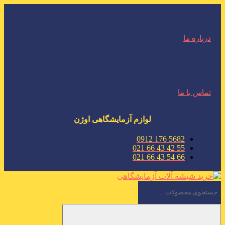
درباره ما
تماس با ما
لوازم آزمایشگاهی اوژن
5682 176 0912
55 42 43 66 021
66 54 43 66 021