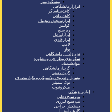
ویسکوزیمتر
ابزارآزمایشگاهی
کاغذشناساگر
کاغذصافی
ابزارسنجش دیجیتال
کولیس
ریزسنج
ابزاراستیل
ابزارفلزی
لامپ
پوار
تجهیزات آزمایشگاهی
سکوبندی وطراحی ومشاوره
موادشیمیایی
گریدآزمایشگاهی
گریدصنعتی
وسایل وظروف پلاستیکی و یکبارمصرف
نوک سمپلر
میکروتیوب
لوازم پزشکی
تب سنج دهانی
تب سنج لیزری
دستکش جراحی
گازغیراستریل