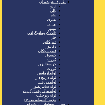
ظروف شیشه ای
ارلن
بالن
بشر
بطری
پی پت
پیپتور
تانک کروماتوگرافی
جار
دسیکاتور
دکانتور
قطره چکان
کپسول
کروزه
کریستالیزور
کووت
لوله آزمایش
لوله درپیچ دار
لوله دورهام
لوله سانتریفیوژ
لوله میکروهماتوکریت
لوله ونوجکت
مزور (استوانه مدرج )
وسایل وقطعات شیشه ای