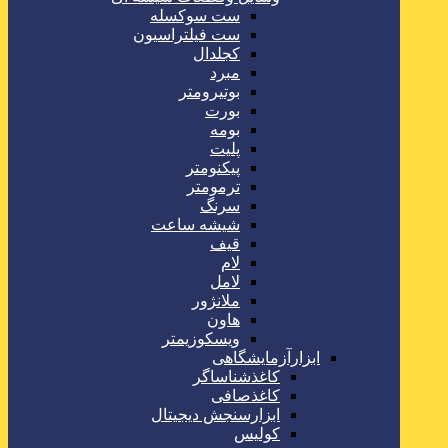
ست سوکسله
ست فیلتراسیون
کجلدال
مبرد
بوتیرومتر
بورت
بومه
پلیت
پیکنومتر
ترمومتر
سرنگ
شیشه ساعت
قیف
لام
لامل
ملانژور
هاون
ویسکوزیمتر
ابزارآزمایشگاهی
کاغذشناساگر
کاغذصافی
ابزارسنجش دیجیتال
کولیس