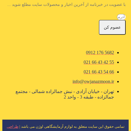
با عضویت در خبرنامه از آخرین اخبار و محصولات سایت مطلع شوید ...
عضوم کن
5682 176 0912
55 42 43 66 021
66 54 43 66 021
info@owjanazmoon.ir
تهران - خیابان آزادی - نبش جمالزاده شمالی - مجتمع
جمالزاده - طبقه 3 - واحد 2
تمامی حقوق این سایت متعلق به لوازم آزمایشگاهی اوژن می باشد |
طراحی