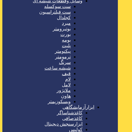
وسایل وقطعات شیشه ای
ست سوکسله
ست فیلتراسیون
کجلدال
مبرد
بوتیرومتر
بورت
بومه
پلیت
پیکنومتر
ترمومتر
سرنگ
شیشه ساعت
قیف
لام
لامل
ملانژور
هاون
ویسکوزیمتر
ابزارآزمایشگاهی
کاغذشناساگر
کاغذصافی
ابزارسنجش دیجیتال
کولیس