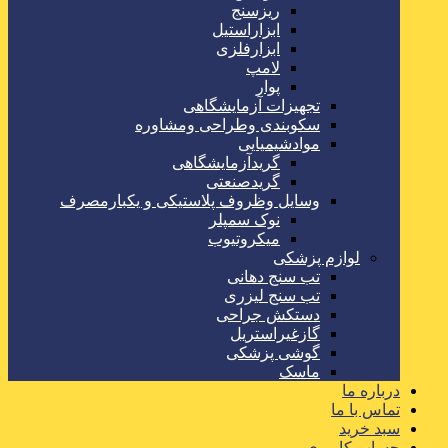
ریزسنج
ابزاراستیل
ابزارفلزی
لامپ
پوار
تجهیزات آزمایشگاهی
سکوبندی وطراحی ومشاوره
موادشیمیایی
گریدآزمایشگاهی
گریدصنعتی
وسایل وظروف پلاستیکی و یکبارمصرف
نوک سمپلر
میکروتیوب
لوازم پزشکی
تب سنج دهانی
تب سنج لیزری
دستکش جراحی
گازغیراستریل
گوشی پزشکی
ماسک
درباره ما
تماس با ما
سبد خرید
حساب کاربری