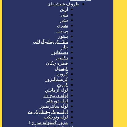
ظروف شیشه ای
ارلن
بالن
بشر
بطری
پی پت
پیپتور
تانک کروماتوگرافی
جار
دسیکاتور
دکانتور
قطره چکان
کپسول
کروزه
کریستالیزور
کووت
لوله آزمایش
لوله درپیچ دار
لوله دورهام
لوله سانتریفیوژ
لوله میکروهماتوکریت
لوله ونوجکت
مزور (استوانه مدرج )