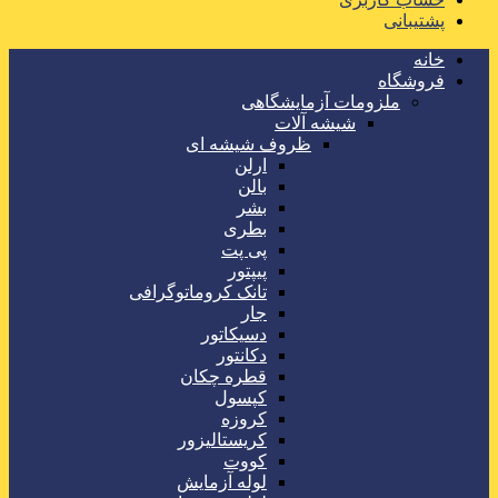
پشتیبانی
خانه
فروشگاه
ملزومات آزمایشگاهی
شیشه آلات
ظروف شیشه ای
ارلن
بالن
بشر
بطری
پی پت
پیپتور
تانک کروماتوگرافی
جار
دسیکاتور
دکانتور
قطره چکان
کپسول
کروزه
کریستالیزور
کووت
لوله آزمایش