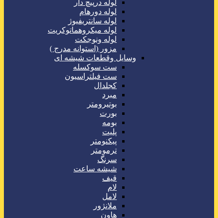
لوله درپیچ دار
لوله دورهام
لوله سانتریفیوژ
لوله میکروهماتوکریت
لوله ونوجکت
مزور (استوانه مدرج )
وسایل وقطعات شیشه ای
ست سوکسله
ست فیلتراسیون
کجلدال
مبرد
بوتیرومتر
بورت
بومه
پلیت
پیکنومتر
ترمومتر
سرنگ
شیشه ساعت
قیف
لام
لامل
ملانژور
هاون