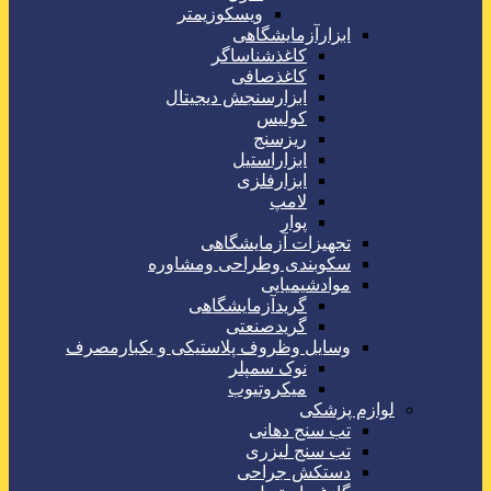
ویسکوزیمتر
ابزارآزمایشگاهی
کاغذشناساگر
کاغذصافی
ابزارسنجش دیجیتال
کولیس
ریزسنج
ابزاراستیل
ابزارفلزی
لامپ
پوار
تجهیزات آزمایشگاهی
سکوبندی وطراحی ومشاوره
موادشیمیایی
گریدآزمایشگاهی
گریدصنعتی
وسایل وظروف پلاستیکی و یکبارمصرف
نوک سمپلر
میکروتیوب
لوازم پزشکی
تب سنج دهانی
تب سنج لیزری
دستکش جراحی