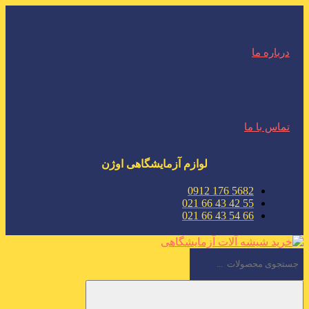
درباره ما
تماس با ما
لوازم آزمایشگاهی اوژن
5682 176 0912
55 42 43 66 021
66 54 43 66 021