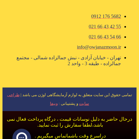
5682 176 0912
55 42 43 66 021
66 54 43 66 021
info@owjanazmoon.ir
تهران - خیابان آزادی - نبش جمالزاده شمالی - مجتمع
جمالزاده - طبقه 3 - واحد 2
تمامی حقوق این سایت متعلق به لوازم آزمایشگاهی اوژن می باشد |
طراحی
سایت
و پشتیبانی :
وبیفا
درحال حاضر به دلیل نوسانات قیمت ، درگاه پرداخت فعال نمی
باشد،لطفا سفارش را ثبت نمایید.
دراسرع وقت باشماتماس میگیریم .