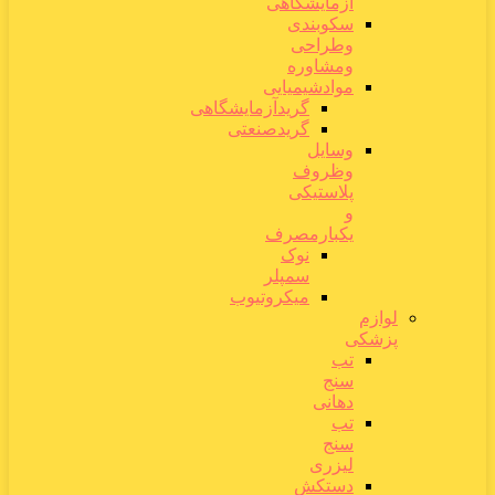
آزمایشگاهی
سکوبندی
وطراحی
ومشاوره
موادشیمیایی
گریدآزمایشگاهی
گریدصنعتی
وسایل
وظروف
پلاستیکی
و
یکبارمصرف
نوک
سمپلر
میکروتیوب
لوازم
پزشکی
تب
سنج
دهانی
تب
سنج
لیزری
دستکش