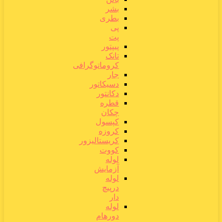
بشر
بطری
پی
پت
پیپتور
تانک
کروماتوگرافی
جار
دسیکاتور
دکانتور
قطره
چکان
کپسول
کروزه
کریستالیزور
کووت
لوله
آزمایش
لوله
درپیچ
دار
لوله
دورهام