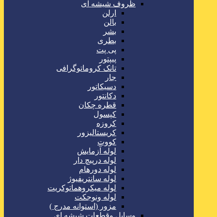
ظروف شیشه ای
ارلن
بالن
بشر
بطری
پی پت
پیپتور
تانک کروماتوگرافی
جار
دسیکاتور
دکانتور
قطره چکان
کپسول
کروزه
کریستالیزور
کووت
لوله آزمایش
لوله درپیچ دار
لوله دورهام
لوله سانتریفیوژ
لوله میکروهماتوکریت
لوله ونوجکت
مزور (استوانه مدرج )
وسایل وقطعات شیشه ای