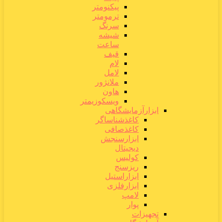
پیکنومتر
ترمومتر
سرنگ
شیشه
ساعت
قیف
لام
لامل
ملانژور
هاون
ویسکوزیمتر
ابزارآزمایشگاهی
کاغذشناساگر
کاغذصافی
ابزارسنجش
دیجیتال
کولیس
ریزسنج
ابزاراستیل
ابزارفلزی
لامپ
پوار
تجهیزات