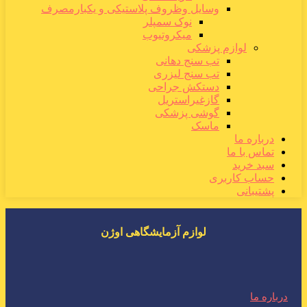
وسایل وظروف پلاستیکی و یکبارمصرف
نوک سمپلر
میکروتیوب
لوازم پزشکی
تب سنج دهانی
تب سنج لیزری
دستکش جراحی
گازغیراستریل
گوشی پزشکی
ماسک
درباره ما
تماس با ما
سبد خرید
حساب کاربری
پشتیبانی
لوازم آزمایشگاهی اوژن
درباره ما