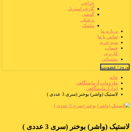
جراحی
گازغیراستریل
گوشی
پزشکی
ماسک
درباره ما
تماس با ما
سبد خرید
حساب
کاربری
پشتیبانی
ورود | عضویت
خانه
ملزومات آزمایشگاهی
ابزارآزمایشگاهی
لاستیک (واشر) بوخنر (سری 3 عددی )
لاستیک (واشر) بوخنر (سری 3 عددی )