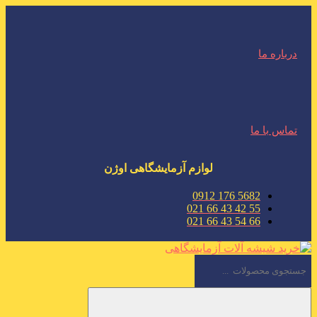
درباره ما
تماس با ما
لوازم آزمایشگاهی اوژن
5682 176 0912
55 42 43 66 021
66 54 43 66 021