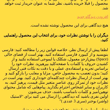
محصول را قبلا خریده باشید، نظر شما به عنوان خریدار ثبت خواهد
شد.
افزودن دیدگاه جدید
هیچ دیدگاهی برای این محصول نوشته نشده است.
دیگران را با نوشتن نظرات خود، برای انتخاب این محصول راهنمایی
کنید.
لطفا پیش از ارسال نظر، خلاصه قوانین زیر را مطالعه کنید: فارسی
بنویسید و از کیبورد فارسی استفاده کنید. بهتر است از فضای خالی
(Space) بیش‌از‌حدِ معمول، شکلک یا ایموجی استفاده نکنید و از
کشیدن حروف یا کلمات با صفحه‌کلید بپرهیزید. نظرات خود را
براساس تجربه و استفاده‌ی عملی و با دقت به نکات فنی ارسال
کنید؛ بدون تعصب به محصول خاص، مزایا و معایب را بازگو کنید و
بهتر است از ارسال نظرات چندکلمه‌‌ای خودداری کنید. بهتر است در
نظرات خود از تمرکز روی عناصر متغیر مثل قیمت، پرهیز کنید. به
کاربران و سایر اشخاص احترام بگذارید. پیام‌هایی که شامل محتوای
توهین‌آمیز و کلمات نامناسب باشند، حذف می‌شون
اولین نفری باشید که دیدگاهی را ارسال می کنید برای “لاستیک
(واشر) بوخنر (سری 3 عددی )”
نشانی ایمیل شما منتشر نخواهد شد.
بخش‌های موردنیاز