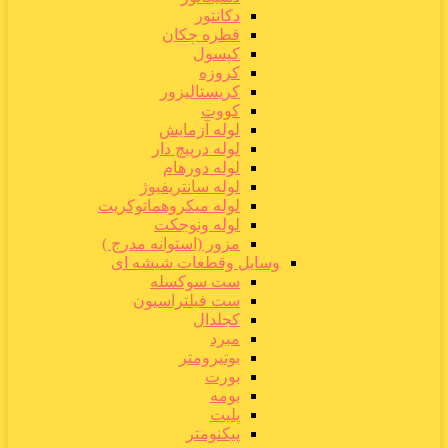
دکانتور
قطره چکان
کپسول
کروزه
کریستالیزور
کووت
لوله آزمایش
لوله درپیچ دار
لوله دورهام
لوله سانتریفیوژ
لوله میکروهماتوکریت
لوله ونوجکت
مزور (استوانه مدرج )
وسایل وقطعات شیشه ای
ست سوکسله
ست فیلتراسیون
کجلدال
مبرد
بوتیرومتر
بورت
بومه
پلیت
پیکنومتر