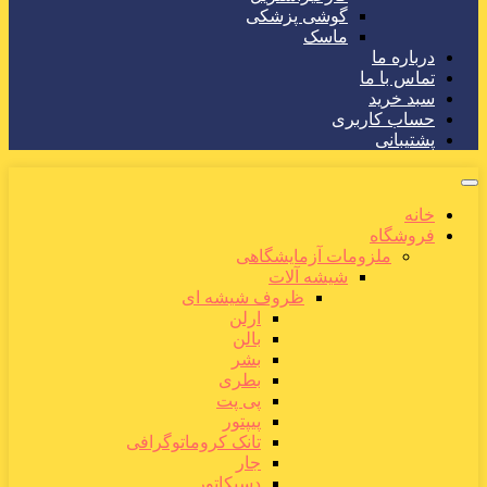
گوشی پزشکی
ماسک
درباره ما
تماس با ما
سبد خرید
حساب کاربری
پشتیبانی
خانه
فروشگاه
ملزومات آزمایشگاهی
شیشه آلات
ظروف شیشه ای
ارلن
بالن
بشر
بطری
پی پت
پیپتور
تانک کروماتوگرافی
جار
دسیکاتور