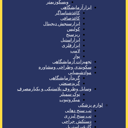
ویسکوزیمتر
ابزارآزمایشگاهی
کاغذشناساگر
کاغذصافی
ابزارسنجش دیجیتال
کولیس
ریزسنج
ابزاراستیل
ابزارفلزی
لامپ
پوار
تجهیزات آزمایشگاهی
سکوبندی وطراحی ومشاوره
موادشیمیایی
گریدآزمایشگاهی
گریدصنعتی
وسایل وظروف پلاستیکی و یکبارمصرف
نوک سمپلر
میکروتیوب
لوازم پزشکی
تب سنج دهانی
تب سنج لیزری
دستکش جراحی
گازغیراستریل