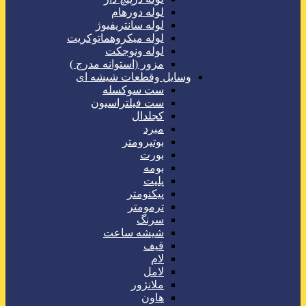
لوله دورهام
لوله سانتریفیوژ
لوله میکروهماتوکریت
لوله ونوجکت
مزور (استوانه مدرج )
وسایل وقطعات شیشه ای
ست سوکسله
ست فیلتراسیون
کجلدال
مبرد
بوتیرومتر
بورت
بومه
پلیت
پیکنومتر
ترمومتر
سرنگ
شیشه ساعت
قیف
لام
لامل
ملانژور
هاون