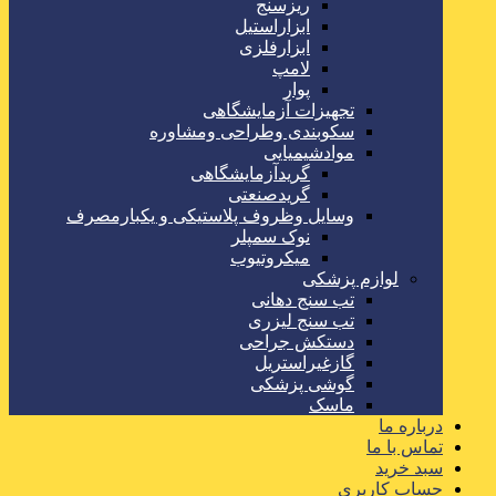
ریزسنج
ابزاراستیل
ابزارفلزی
لامپ
پوار
تجهیزات آزمایشگاهی
سکوبندی وطراحی ومشاوره
موادشیمیایی
گریدآزمایشگاهی
گریدصنعتی
وسایل وظروف پلاستیکی و یکبارمصرف
نوک سمپلر
میکروتیوب
لوازم پزشکی
تب سنج دهانی
تب سنج لیزری
دستکش جراحی
گازغیراستریل
گوشی پزشکی
ماسک
درباره ما
تماس با ما
سبد خرید
حساب کاربری