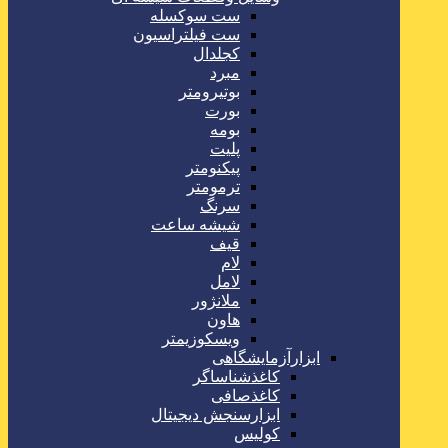
ست سوکسله
ست فیلتراسیون
کجلدال
مبرد
بوتیرومتر
بورت
بومه
پلیت
پیکنومتر
ترمومتر
سرنگ
شیشه ساعت
قیف
لام
لامل
ملانژور
هاون
ویسکوزیمتر
ابزارآزمایشگاهی
کاغذشناساگر
کاغذصافی
ابزارسنجش دیجیتال
کولیس