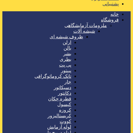
پشتیبانی
خانه
فروشگاه
ملزومات آزمایشگاهی
شیشه آلات
ظروف شیشه ای
ارلن
بالن
بشر
بطری
پی پت
پیپتور
تانک کروماتوگرافی
جار
دسیکاتور
دکانتور
قطره چکان
کپسول
کروزه
کریستالیزور
کووت
لوله آزمایش
لوله درپیچ دار