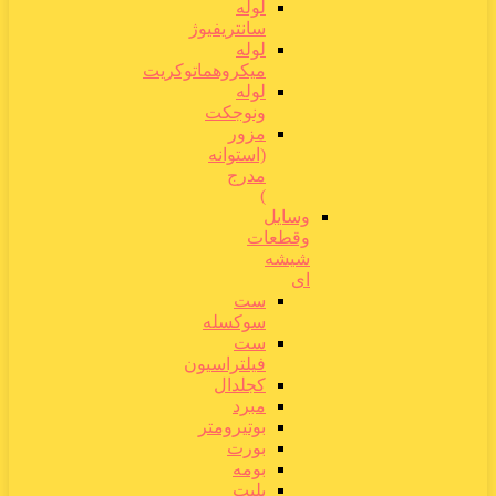
لوله
سانتریفیوژ
لوله
میکروهماتوکریت
لوله
ونوجکت
مزور
(استوانه
مدرج
)
وسایل
وقطعات
شیشه
ای
ست
سوکسله
ست
فیلتراسیون
کجلدال
مبرد
بوتیرومتر
بورت
بومه
پلیت