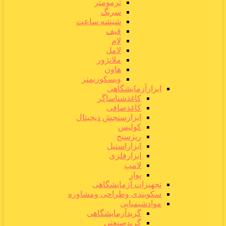
ترمومتر
سرنگ
شیشه ساعت
قیف
لام
لامل
ملانژور
هاون
ویسکوزیمتر
ابزارآزمایشگاهی
کاغذشناساگر
کاغذصافی
ابزارسنجش دیجیتال
کولیس
ریزسنج
ابزاراستیل
ابزارفلزی
لامپ
پوار
تجهیزات آزمایشگاهی
سکوبندی وطراحی ومشاوره
موادشیمیایی
گریدآزمایشگاهی
گریدصنعتی