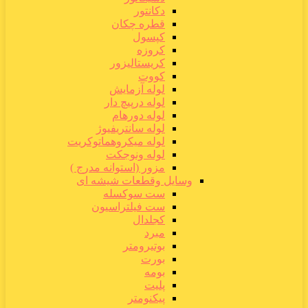
دکانتور
قطره چکان
کپسول
کروزه
کریستالیزور
کووت
لوله آزمایش
لوله درپیچ دار
لوله دورهام
لوله سانتریفیوژ
لوله میکروهماتوکریت
لوله ونوجکت
مزور (استوانه مدرج )
وسایل وقطعات شیشه ای
ست سوکسله
ست فیلتراسیون
کجلدال
مبرد
بوتیرومتر
بورت
بومه
پلیت
پیکنومتر