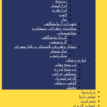
ریزسنج
ابزاراستیل
ابزارفلزی
لامپ
پوار
تجهیزات آزمایشگاهی
سکوبندی وطراحی ومشاوره
موادشیمیایی
گریدآزمایشگاهی
گریدصنعتی
وسایل وظروف پلاستیکی و یکبارمصرف
نوک سمپلر
میکروتیوب
لوازم پزشکی
تب سنج دهانی
تب سنج لیزری
دستکش جراحی
گازغیراستریل
گوشی پزشکی
ماسک
درباره ما
تماس با ما
سبد خرید
حساب کاربری