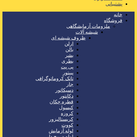
پشتیبانی
خانه
فروشگاه
ملزومات آزمایشگاهی
شیشه آلات
ظروف شیشه ای
ارلن
بالن
بشر
بطری
پی پت
پیپتور
تانک کروماتوگرافی
جار
دسیکاتور
دکانتور
قطره چکان
کپسول
کروزه
کریستالیزور
کووت
لوله آزمایش
لوله درپیچ دار