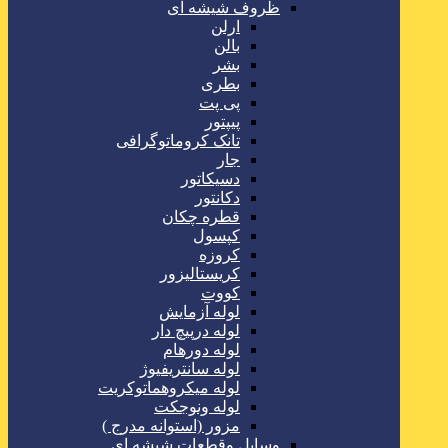
ظروف شیشه ای
ارلن
بالن
بشر
بطری
پی پت
پیپتور
تانک کروماتوگرافی
جار
دسیکاتور
دکانتور
قطره چکان
کپسول
کروزه
کریستالیزور
کووت
لوله آزمایش
لوله درپیچ دار
لوله دورهام
لوله سانتریفیوژ
لوله میکروهماتوکریت
لوله ونوجکت
مزور (استوانه مدرج )
وسایل وقطعات شیشه ای