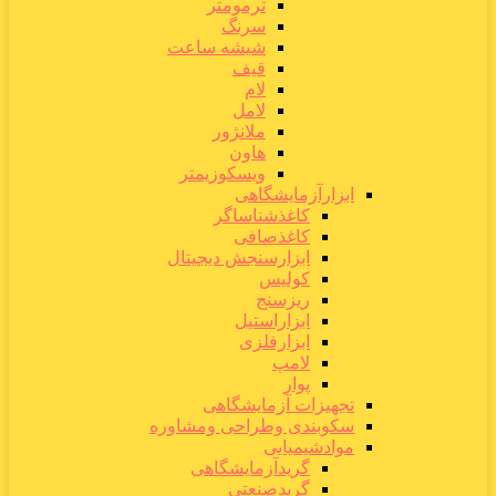
ترمومتر
سرنگ
شیشه ساعت
قیف
لام
لامل
ملانژور
هاون
ویسکوزیمتر
ابزارآزمایشگاهی
کاغذشناساگر
کاغذصافی
ابزارسنجش دیجیتال
کولیس
ریزسنج
ابزاراستیل
ابزارفلزی
لامپ
پوار
تجهیزات آزمایشگاهی
سکوبندی وطراحی ومشاوره
موادشیمیایی
گریدآزمایشگاهی
گریدصنعتی