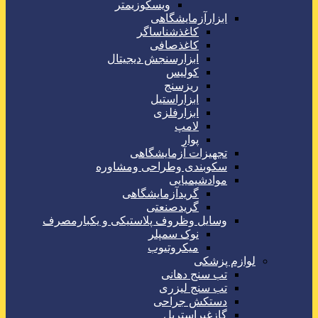
ویسکوزیمتر
ابزارآزمایشگاهی
کاغذشناساگر
کاغذصافی
ابزارسنجش دیجیتال
کولیس
ریزسنج
ابزاراستیل
ابزارفلزی
لامپ
پوار
تجهیزات آزمایشگاهی
سکوبندی وطراحی ومشاوره
موادشیمیایی
گریدآزمایشگاهی
گریدصنعتی
وسایل وظروف پلاستیکی و یکبارمصرف
نوک سمپلر
میکروتیوب
لوازم پزشکی
تب سنج دهانی
تب سنج لیزری
دستکش جراحی
گازغیراستریل