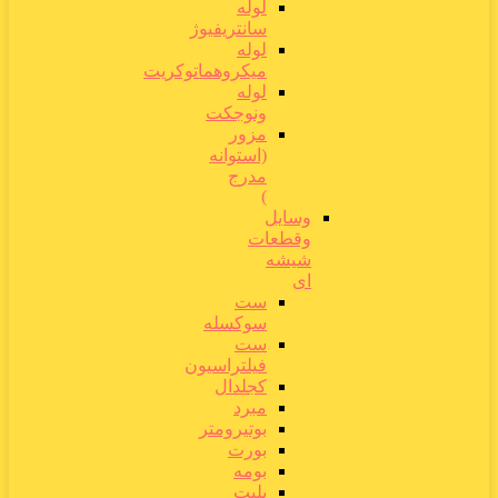
لوله
سانتریفیوژ
لوله
میکروهماتوکریت
لوله
ونوجکت
مزور
(استوانه
مدرج
)
وسایل
وقطعات
شیشه
ای
ست
سوکسله
ست
فیلتراسیون
کجلدال
مبرد
بوتیرومتر
بورت
بومه
پلیت