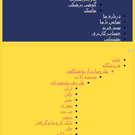
گوشی پزشکی
ماسک
درباره ما
تماس با ما
سبد خرید
حساب کاربری
پشتیبانی
خانه
فروشگاه
ملزومات آزمایشگاهی
شیشه آلات
ظروف شیشه ای
ارلن
بالن
بشر
بطری
پی پت
پیپتور
تانک کروماتوگرافی
جار
دسیکاتور