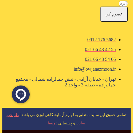
عضوم کن
5682 176 0912
55 42 43 66 021
66 54 43 66 021
info@owjanazmoon.ir
تهران - خیابان آزادی - نبش جمالزاده شمالی - مجتمع
جمالزاده - طبقه 3 - واحد 2
تمامی حقوق این سایت متعلق به لوازم آزمایشگاهی اوژن می باشد |
طراحی
سایت
و پشتیبانی :
وبیفا