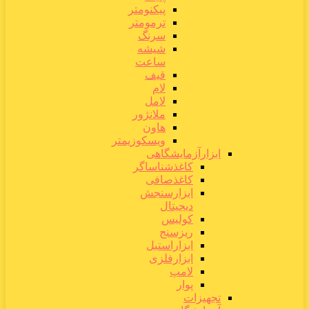
پیکنومتر
ترمومتر
سرنگ
شیشه
ساعت
قیف
لام
لامل
ملانژور
هاون
ویسکوزیمتر
ابزارآزمایشگاهی
کاغذشناساگر
کاغذصافی
ابزارسنجش
دیجیتال
کولیس
ریزسنج
ابزاراستیل
ابزارفلزی
لامپ
پوار
تجهیزات