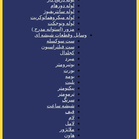
لوله دورهام
لوله سانتریفیوژ
لوله میکروهماتوکریت
لوله ونوجکت
مزور (استوانه مدرج )
وسایل وقطعات شیشه ای
ست سوکسله
ست فیلتراسیون
کجلدال
مبرد
بوتیرومتر
بورت
بومه
پلیت
پیکنومتر
ترمومتر
سرنگ
شیشه ساعت
قیف
لام
لامل
ملانژور
هاون