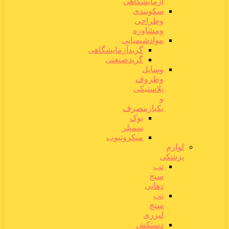
آزمایشگاهی
سکوبندی
وطراحی
ومشاوره
موادشیمیایی
گریدآزمایشگاهی
گریدصنعتی
وسایل
وظروف
پلاستیکی
و
یکبارمصرف
نوک
سمپلر
میکروتیوب
لوازم
پزشکی
تب
سنج
دهانی
تب
سنج
لیزری
دستکش