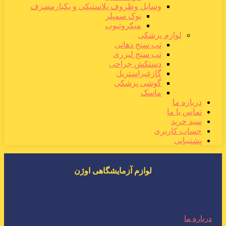
وسایل وظروف پلاستیکی و یکبارمصرف
نوک سمپلر
میکروتیوب
لوازم پزشکی
تب سنج دهانی
تب سنج لیزری
دستکش جراحی
گازغیراستریل
گوشی پزشکی
ماسک
درباره ما
تماس با ما
سبد خرید
حساب کاربری
پشتیبانی
لوازم آزمایشگاهی اوژن
درباره ما