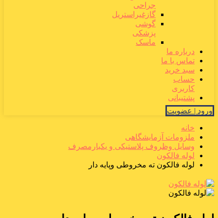
جراحی
گازغیراستریل
گوشی
پزشکی
ماسک
درباره ما
تماس با ما
سبد خرید
حساب
کاربری
پشتیبانی
ورود | عضویت
خانه
ملزومات آزمایشگاهی
وسایل وظروف پلاستیکی و یکبارمصرف
لوله فالکون
لوله فالکون ته مخروطی وپایه دار