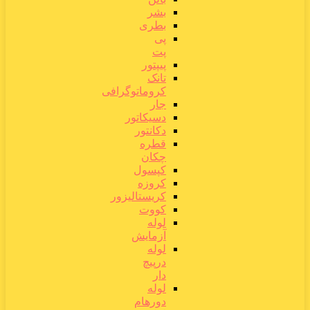
بشر
بطری
پی
پت
پیپتور
تانک
کروماتوگرافی
جار
دسیکاتور
دکانتور
قطره
چکان
کپسول
کروزه
کریستالیزور
کووت
لوله
آزمایش
لوله
درپیچ
دار
لوله
دورهام