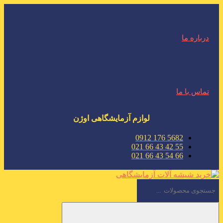
درباره ما
تماس با ما
لوازم آزمایشگاهی اوژن
5682 176 0912
55 42 43 66 021
66 54 43 66 021