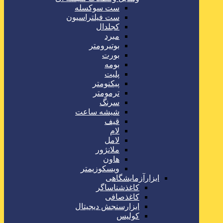
ست سوکسله
ست فیلتراسیون
کجلدال
مبرد
بوتیرومتر
بورت
بومه
پلیت
پیکنومتر
ترمومتر
سرنگ
شیشه ساعت
قیف
لام
لامل
ملانژور
هاون
ویسکوزیمتر
ابزارآزمایشگاهی
کاغذشناساگر
کاغذصافی
ابزارسنجش دیجیتال
کولیس