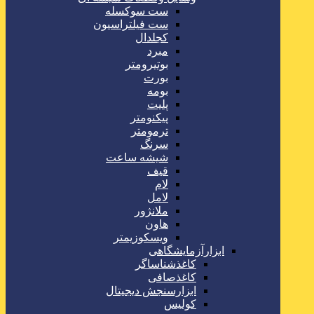
ست سوکسله
ست فیلتراسیون
کجلدال
مبرد
بوتیرومتر
بورت
بومه
پلیت
پیکنومتر
ترمومتر
سرنگ
شیشه ساعت
قیف
لام
لامل
ملانژور
هاون
ویسکوزیمتر
ابزارآزمایشگاهی
کاغذشناساگر
کاغذصافی
ابزارسنجش دیجیتال
کولیس