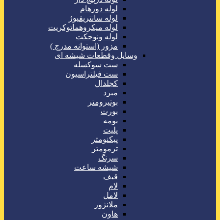
لوله دورهام
لوله سانتریفیوژ
لوله میکروهماتوکریت
لوله ونوجکت
مزور (استوانه مدرج )
وسایل وقطعات شیشه ای
ست سوکسله
ست فیلتراسیون
کجلدال
مبرد
بوتیرومتر
بورت
بومه
پلیت
پیکنومتر
ترمومتر
سرنگ
شیشه ساعت
قیف
لام
لامل
ملانژور
هاون