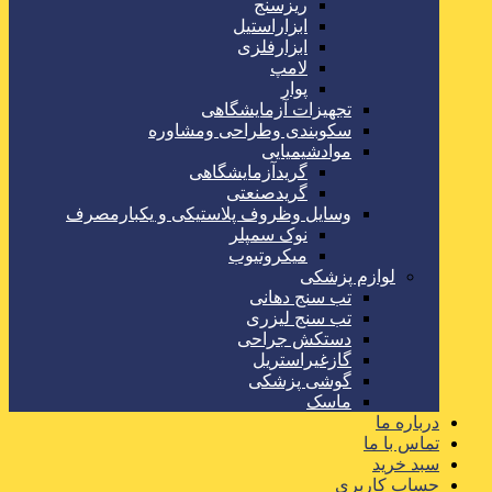
ریزسنج
ابزاراستیل
ابزارفلزی
لامپ
پوار
تجهیزات آزمایشگاهی
سکوبندی وطراحی ومشاوره
موادشیمیایی
گریدآزمایشگاهی
گریدصنعتی
وسایل وظروف پلاستیکی و یکبارمصرف
نوک سمپلر
میکروتیوب
لوازم پزشکی
تب سنج دهانی
تب سنج لیزری
دستکش جراحی
گازغیراستریل
گوشی پزشکی
ماسک
درباره ما
تماس با ما
سبد خرید
حساب کاربری