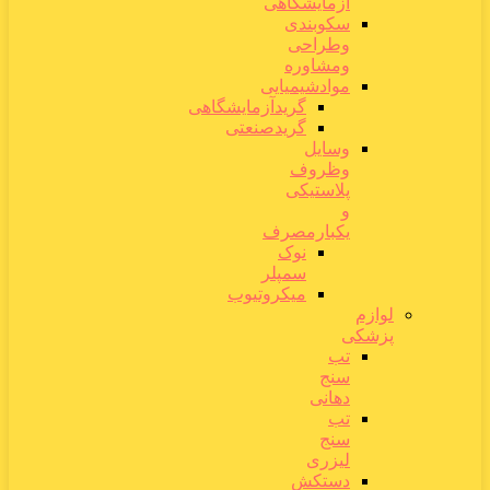
آزمایشگاهی
سکوبندی
وطراحی
ومشاوره
موادشیمیایی
گریدآزمایشگاهی
گریدصنعتی
وسایل
وظروف
پلاستیکی
و
یکبارمصرف
نوک
سمپلر
میکروتیوب
لوازم
پزشکی
تب
سنج
دهانی
تب
سنج
لیزری
دستکش