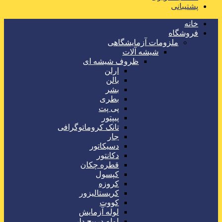
پشتیبانی
خانه
فروشگاه
ملزومات آزمایشگاهی
شیشه آلات
ظروف شیشه ای
ارلن
بالن
بشر
بطری
پی پت
پیپتور
تانک کروماتوگرافی
جار
دسیکاتور
دکانتور
قطره چکان
کپسول
کروزه
کریستالیزور
کووت
لوله آزمایش
لوله درپیچ دار