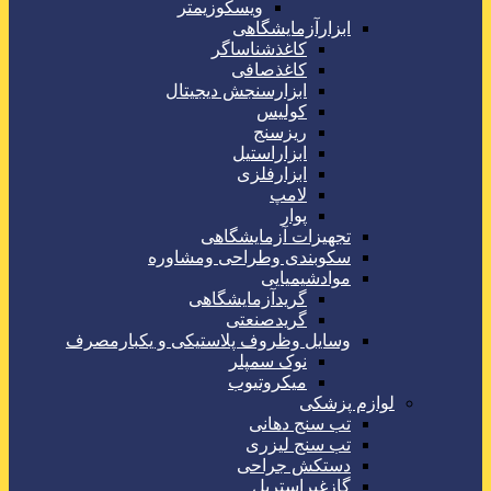
ویسکوزیمتر
ابزارآزمایشگاهی
کاغذشناساگر
کاغذصافی
ابزارسنجش دیجیتال
کولیس
ریزسنج
ابزاراستیل
ابزارفلزی
لامپ
پوار
تجهیزات آزمایشگاهی
سکوبندی وطراحی ومشاوره
موادشیمیایی
گریدآزمایشگاهی
گریدصنعتی
وسایل وظروف پلاستیکی و یکبارمصرف
نوک سمپلر
میکروتیوب
لوازم پزشکی
تب سنج دهانی
تب سنج لیزری
دستکش جراحی
گازغیراستریل