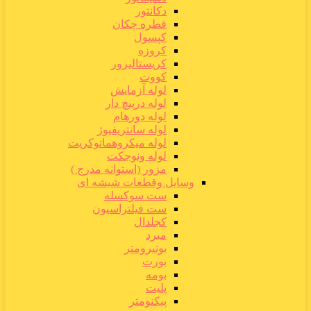
دکانتور
قطره چکان
کپسول
کروزه
کریستالیزور
کووت
لوله آزمایش
لوله درپیچ دار
لوله دورهام
لوله سانتریفیوژ
لوله میکروهماتوکریت
لوله ونوجکت
مزور (استوانه مدرج )
وسایل وقطعات شیشه ای
ست سوکسله
ست فیلتراسیون
کجلدال
مبرد
بوتیرومتر
بورت
بومه
پلیت
پیکنومتر