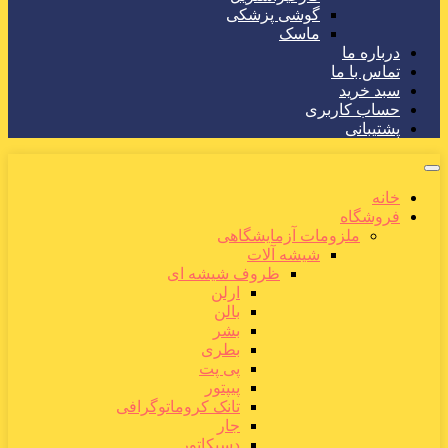
گوشی پزشکی
ماسک
درباره ما
تماس با ما
سبد خرید
حساب کاربری
پشتیبانی
خانه
فروشگاه
ملزومات آزمایشگاهی
شیشه آلات
ظروف شیشه ای
ارلن
بالن
بشر
بطری
پی پت
پیپتور
تانک کروماتوگرافی
جار
دسیکاتور