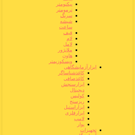
پیکنومتر
ترمومتر
سرنگ
شیشه
ساعت
قیف
لام
لامل
ملانژور
هاون
ویسکوزیمتر
ابزارآزمایشگاهی
کاغذشناساگر
کاغذصافی
ابزارسنجش
دیجیتال
کولیس
ریزسنج
ابزاراستیل
ابزارفلزی
لامپ
پوار
تجهیزات