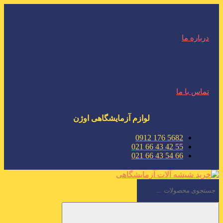
درباره ما
تماس با ما
لوازم آزمایشگاهی اوژن
5682 176 0912
55 42 43 66 021
66 54 43 66 021