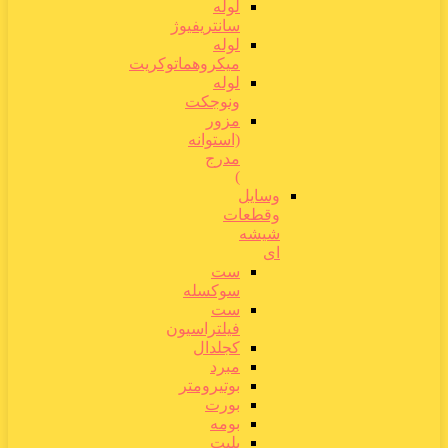
لوله
سانتریفیوژ
لوله
میکروهماتوکریت
لوله
ونوجکت
مزور
(استوانه
مدرج
)
وسایل
وقطعات
شیشه
ای
ست
سوکسله
ست
فیلتراسیون
کجلدال
مبرد
بوتیرومتر
بورت
بومه
پلیت