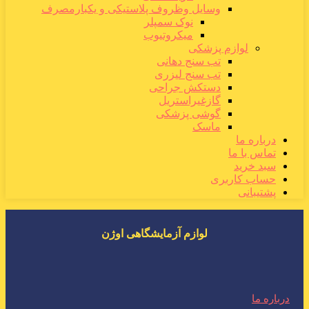
وسایل وظروف پلاستیکی و یکبارمصرف
نوک سمپلر
میکروتیوب
لوازم پزشکی
تب سنج دهانی
تب سنج لیزری
دستکش جراحی
گازغیراستریل
گوشی پزشکی
ماسک
درباره ما
تماس با ما
سبد خرید
حساب کاربری
پشتیبانی
لوازم آزمایشگاهی اوژن
درباره ما