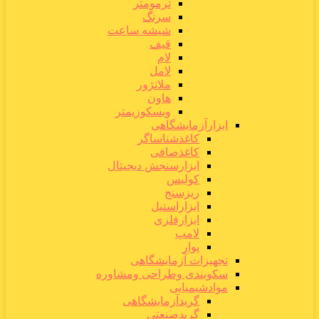
ترمومتر
سرنگ
شیشه ساعت
قیف
لام
لامل
ملانژور
هاون
ویسکوزیمتر
ابزارآزمایشگاهی
کاغذشناساگر
کاغذصافی
ابزارسنجش دیجیتال
کولیس
ریزسنج
ابزاراستیل
ابزارفلزی
لامپ
پوار
تجهیزات آزمایشگاهی
سکوبندی وطراحی ومشاوره
موادشیمیایی
گریدآزمایشگاهی
گریدصنعتی