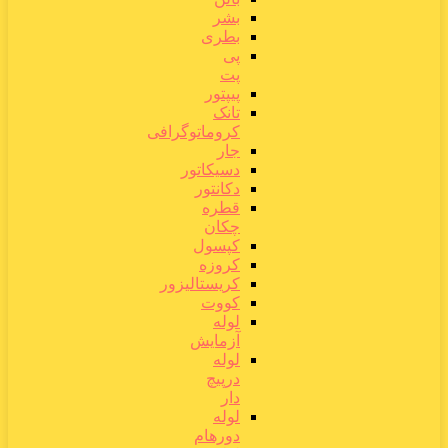
بشر
بطری
پی
پت
پیپتور
تانک
کروماتوگرافی
جار
دسیکاتور
دکانتور
قطره
چکان
کپسول
کروزه
کریستالیزور
کووت
لوله
آزمایش
لوله
درپیچ
دار
لوله
دورهام