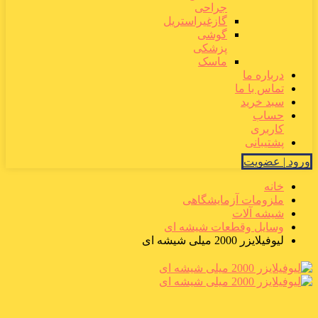
جراحی
گازغیراستریل
گوشی
پزشکی
ماسک
درباره ما
تماس با ما
سبد خرید
حساب
کاربری
پشتیبانی
ورود | عضویت
خانه
ملزومات آزمایشگاهی
شیشه آلات
وسایل وقطعات شیشه ای
لیوفیلایزر 2000 میلی شیشه ای