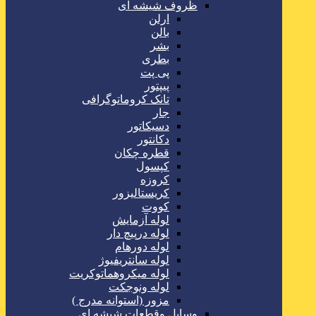
ظروف شیشه ای
ارلن
بالن
بشر
بطری
پی پت
پیپتور
تانک کروماتوگرافی
جار
دسیکاتور
دکانتور
قطره چکان
کپسول
کروزه
کریستالیزور
کووت
لوله آزمایش
لوله درپیچ دار
لوله دورهام
لوله سانتریفیوژ
لوله میکروهماتوکریت
لوله ونوجکت
مزور (استوانه مدرج )
وسایل وقطعات شیشه ای