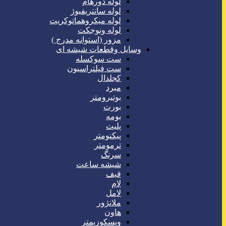
لوله دورهام
لوله سانتریفیوژ
لوله میکروهماتوکریت
لوله ونوجکت
مزور (استوانه مدرج )
وسایل وقطعات شیشه ای
ست سوکسله
ست فیلتراسیون
کجلدال
مبرد
بوتیرومتر
بورت
بومه
پلیت
پیکنومتر
ترمومتر
سرنگ
شیشه ساعت
قیف
لام
لامل
ملانژور
هاون
ویسکوزیمتر