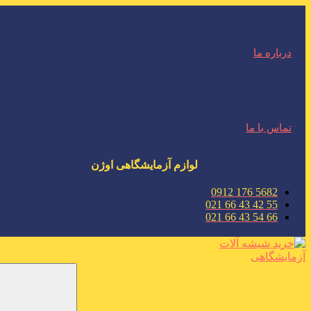
درباره ما
تماس با ما
لوازم آزمایشگاهی اوژن
5682 176 0912
55 42 43 66 021
66 54 43 66 021