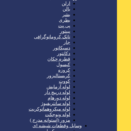
ارلن
بالن
بشر
بطری
پی پت
پیپتور
تانک کروماتوگرافی
جار
دسیکاتور
دکانتور
قطره چکان
کپسول
کروزه
کریستالیزور
کووت
لوله آزمایش
لوله درپیچ دار
لوله دورهام
لوله سانتریفیوژ
لوله میکروهماتوکریت
لوله ونوجکت
مزور (استوانه مدرج )
وسایل وقطعات شیشه ای