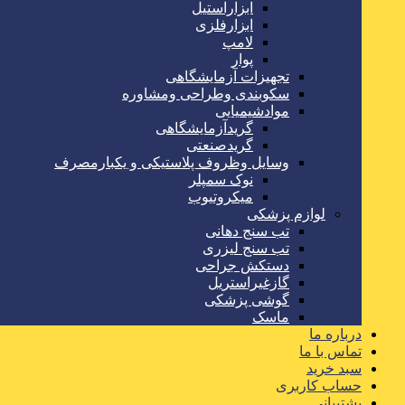
ابزاراستیل
ابزارفلزی
لامپ
پوار
تجهیزات آزمایشگاهی
سکوبندی وطراحی ومشاوره
موادشیمیایی
گریدآزمایشگاهی
گریدصنعتی
وسایل وظروف پلاستیکی و یکبارمصرف
نوک سمپلر
میکروتیوب
لوازم پزشکی
تب سنج دهانی
تب سنج لیزری
دستکش جراحی
گازغیراستریل
گوشی پزشکی
ماسک
درباره ما
تماس با ما
سبد خرید
حساب کاربری
پشتیبانی