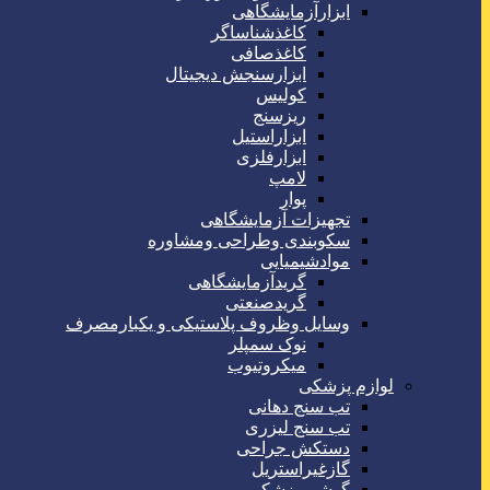
ابزارآزمایشگاهی
کاغذشناساگر
کاغذصافی
ابزارسنجش دیجیتال
کولیس
ریزسنج
ابزاراستیل
ابزارفلزی
لامپ
پوار
تجهیزات آزمایشگاهی
سکوبندی وطراحی ومشاوره
موادشیمیایی
گریدآزمایشگاهی
گریدصنعتی
وسایل وظروف پلاستیکی و یکبارمصرف
نوک سمپلر
میکروتیوب
لوازم پزشکی
تب سنج دهانی
تب سنج لیزری
دستکش جراحی
گازغیراستریل
گوشی پزشکی