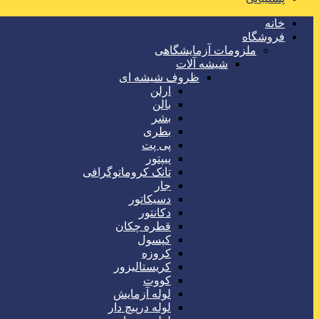
خانه
فروشگاه
ملزومات آزمایشگاهی
شیشه آلات
ظروف شیشه ای
ارلن
بالن
بشر
بطری
پی پت
پیپتور
تانک کروماتوگرافی
جار
دسیکاتور
دکانتور
قطره چکان
کپسول
کروزه
کریستالیزور
کووت
لوله آزمایش
لوله درپیچ دار