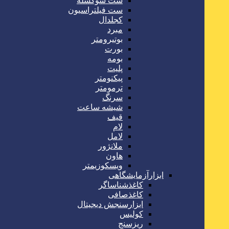
ست سوکسله
ست فیلتراسیون
کجلدال
مبرد
بوتیرومتر
بورت
بومه
پلیت
پیکنومتر
ترمومتر
سرنگ
شیشه ساعت
قیف
لام
لامل
ملانژور
هاون
ویسکوزیمتر
ابزارآزمایشگاهی
کاغذشناساگر
کاغذصافی
ابزارسنجش دیجیتال
کولیس
ریزسنج