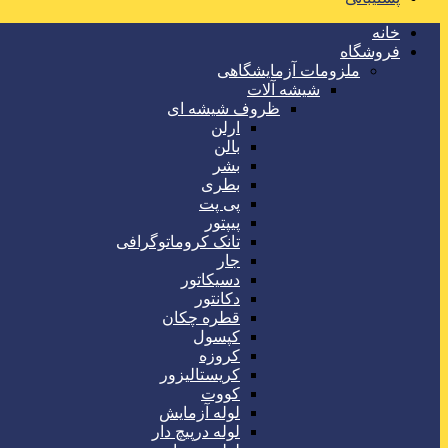
خانه
فروشگاه
ملزومات آزمایشگاهی
شیشه آلات
ظروف شیشه ای
ارلن
بالن
بشر
بطری
پی پت
پیپتور
تانک کروماتوگرافی
جار
دسیکاتور
دکانتور
قطره چکان
کپسول
کروزه
کریستالیزور
کووت
لوله آزمایش
لوله درپیچ دار