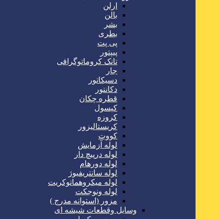
ارلن
بالن
بشر
بطری
پی پت
پیپتور
تانک کروماتوگرافی
جار
دسیکاتور
دکانتور
قطره چکان
کپسول
کروزه
کریستالیزور
کووت
لوله آزمایش
لوله درپیچ دار
لوله دورهام
لوله سانتریفیوژ
لوله میکروهماتوکریت
لوله ونوجکت
مزور (استوانه مدرج )
وسایل وقطعات شیشه ای