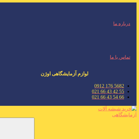
درباره ما
تماس با ما
لوازم آزمایشگاهی اوژن
5682 176 0912
55 42 43 66 021
66 54 43 66 021