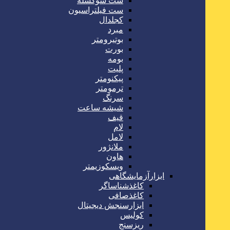
ست سوکسله
ست فیلتراسیون
کجلدال
مبرد
بوتیرومتر
بورت
بومه
پلیت
پیکنومتر
ترمومتر
سرنگ
شیشه ساعت
قیف
لام
لامل
ملانژور
هاون
ویسکوزیمتر
ابزارآزمایشگاهی
کاغذشناساگر
کاغذصافی
ابزارسنجش دیجیتال
کولیس
ریزسنج