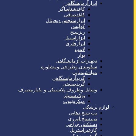
ابزارآزمایشگاهی
کاغذشناساگر
کاغذصافی
ابزارسنجش دیجیتال
کولیس
ریزسنج
ابزاراستیل
ابزارفلزی
لامپ
پوار
تجهیزات آزمایشگاهی
سکوبندی وطراحی ومشاوره
موادشیمیایی
گریدآزمایشگاهی
گریدصنعتی
وسایل وظروف پلاستیکی و یکبارمصرف
نوک سمپلر
میکروتیوب
لوازم پزشکی
تب سنج دهانی
تب سنج لیزری
دستکش جراحی
گازغیراستریل
گوشی پزشکی