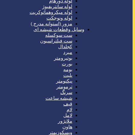
لوله دورهام
لوله سانتریفیوژ
لوله میکروهماتوکریت
لوله ونوجکت
مزور (استوانه مدرج )
وسایل وقطعات شیشه ای
ست سوکسله
ست فیلتراسیون
کجلدال
مبرد
بوتیرومتر
بورت
بومه
پلیت
پیکنومتر
ترمومتر
سرنگ
شیشه ساعت
قیف
لام
لامل
ملانژور
هاون
ویسکوزیمتر