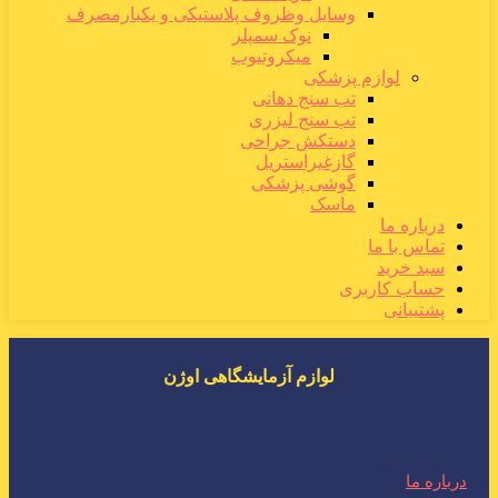
وسایل وظروف پلاستیکی و یکبارمصرف
نوک سمپلر
میکروتیوب
لوازم پزشکی
تب سنج دهانی
تب سنج لیزری
دستکش جراحی
گازغیراستریل
گوشی پزشکی
ماسک
درباره ما
تماس با ما
سبد خرید
حساب کاربری
پشتیبانی
لوازم آزمایشگاهی اوژن
درباره ما