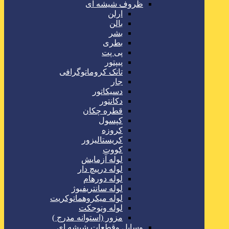
ظروف شیشه ای
ارلن
بالن
بشر
بطری
پی پت
پیپتور
تانک کروماتوگرافی
جار
دسیکاتور
دکانتور
قطره چکان
کپسول
کروزه
کریستالیزور
کووت
لوله آزمایش
لوله درپیچ دار
لوله دورهام
لوله سانتریفیوژ
لوله میکروهماتوکریت
لوله ونوجکت
مزور (استوانه مدرج )
وسایل وقطعات شیشه ای