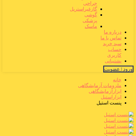
جراحی
گازغیراستریل
گوشی
پزشکی
ماسک
درباره ما
تماس با ما
سبد خرید
حساب
کاربری
پشتیبانی
ورود | عضویت
خانه
ملزومات آزمایشگاهی
ابزارآزمایشگاهی
ابزاراستیل
پنست استیل