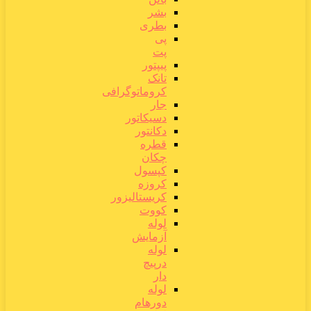
بشر
بطری
پی
پت
پیپتور
تانک
کروماتوگرافی
جار
دسیکاتور
دکانتور
قطره
چکان
کپسول
کروزه
کریستالیزور
کووت
لوله
آزمایش
لوله
درپیچ
دار
لوله
دورهام