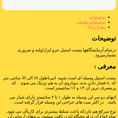
توضیحات
توضیحات تکمیلی
نظرات (0)
توضیحات
درتمام آزمایشگاهها پنست استیل جزو ابزاراولیه و ضروری
بشمارمیرود.
معرفی :
پنست استیل وسیله ای است شبیه انبرباطول 10 الی 30 سانتی متر
که با فشار دادن بدنه ،دوبازوی آن به هم نزدیک می شوند . که
پرمصرف ترین آن ۱۴ و ۱۶ سانتیمتر است.
انتهای دو سر این وسیله به طول ۱ تا ۲ سانتیمتر دارای شیار می
باشد. در اکثر ست های جراحی این وسیله قرار گرفته است.
نوع سرکج هم داردکه باعث تسلط بیشتری برای کارباآن می شود.
تمام انواع آن درفروشگاه اوژن یافت میشود. برندهای اروپایی آن