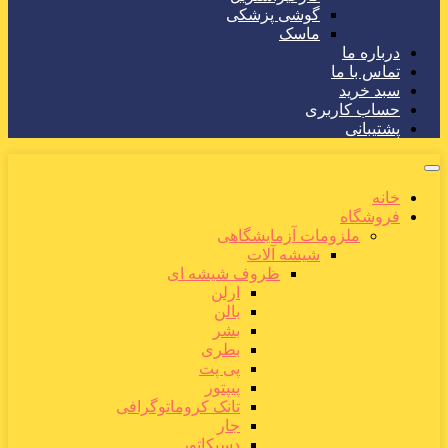
گوشی پزشکی
ماسک
درباره ما
تماس با ما
سبد خرید
حساب کاربری
پشتیبانی
خانه
فروشگاه
ملزومات آزمایشگاهی
شیشه آلات
ظروف شیشه ای
ارلن
بالن
بشر
بطری
پی پت
پیپتور
تانک کروماتوگرافی
جار
دسیکاتور