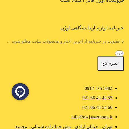
فروشگاه اوژن قابل اعتماد است
خبرنامه لوازم آزمایشگاهی اوژن
با عضویت در خبرنامه از آخرین اخبار و محصولات سایت مطلع شوید ...
عضوم کن
5682 176 0912
55 42 43 66 021
66 54 43 66 021
info@owjanazmoon.ir
تهران - خیابان آزادی - نبش جمالزاده شمالی - مجتمع