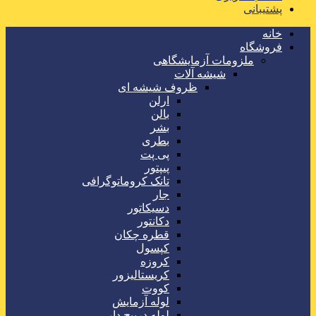
پشتیبانی
خانه
فروشگاه
ملزومات آزمایشگاهی
شیشه آلات
ظروف شیشه ای
ارلن
بالن
بشر
بطری
پی پت
پیپتور
تانک کروماتوگرافی
جار
دسیکاتور
دکانتور
قطره چکان
کپسول
کروزه
کریستالیزور
کووت
لوله آزمایش
لوله درپیچ دار