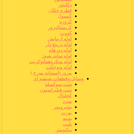
دکانتور
قطره چکان
کپسول
کروزه
کریستالیزور
کووت
لوله آزمایش
لوله درپیچ دار
لوله دورهام
لوله سانتریفیوژ
لوله میکروهماتوکریت
لوله ونوجکت
مزور (استوانه مدرج )
وسایل وقطعات شیشه ای
ست سوکسله
ست فیلتراسیون
کجلدال
مبرد
بوتیرومتر
بورت
بومه
پلیت
پیکنومتر