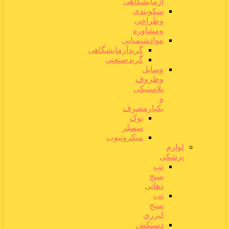
آزمایشگاهی
سکوبندی
وطراحی
ومشاوره
موادشیمیایی
گریدآزمایشگاهی
گریدصنعتی
وسایل
وظروف
پلاستیکی
و
یکبارمصرف
نوک
سمپلر
میکروتیوب
لوازم
پزشکی
تب
سنج
دهانی
تب
سنج
لیزری
دستکش