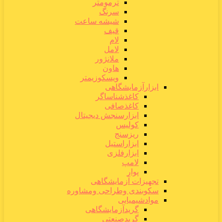
ترمومتر
سرنگ
شیشه ساعت
قیف
لام
لامل
ملانژور
هاون
ویسکوزیمتر
ابزارآزمایشگاهی
کاغذشناساگر
کاغذصافی
ابزارسنجش دیجیتال
کولیس
ریزسنج
ابزاراستیل
ابزارفلزی
لامپ
پوار
تجهیزات آزمایشگاهی
سکوبندی وطراحی ومشاوره
موادشیمیایی
گریدآزمایشگاهی
گریدصنعتی