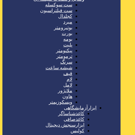
ست سوکسله
ست فیلتراسیون
کجلدال
مبرد
بوتیرومتر
بورت
بومه
پلیت
پیکنومتر
ترمومتر
سرنگ
شیشه ساعت
قیف
لام
لامل
ملانژور
هاون
ویسکوزیمتر
ابزارآزمایشگاهی
کاغذشناساگر
کاغذصافی
ابزارسنجش دیجیتال
کولیس