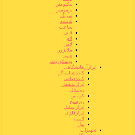
پیکنومتر
ترمومتر
سرنگ
شیشه
ساعت
قیف
لام
لامل
ملانژور
هاون
ویسکوزیمتر
ابزارآزمایشگاهی
کاغذشناساگر
کاغذصافی
ابزارسنجش
دیجیتال
کولیس
ریزسنج
ابزاراستیل
ابزارفلزی
لامپ
پوار
تجهیزات