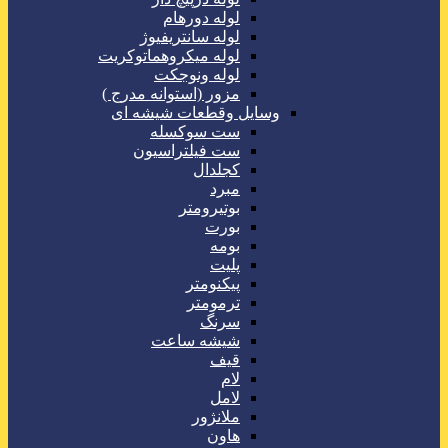
لوله دورهام
لوله سانتریفیوژ
لوله میکروهماتوکریت
لوله ونوجکت
مزور (استوانه مدرج )
وسایل وقطعات شیشه ای
ست سوکسله
ست فیلتراسیون
کجلدال
مبرد
بوتیرومتر
بورت
بومه
پلیت
پیکنومتر
ترمومتر
سرنگ
شیشه ساعت
قیف
لام
لامل
ملانژور
هاون