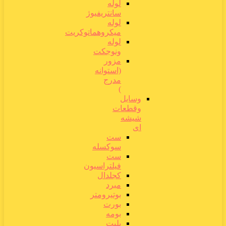
لوله
سانتریفیوژ
لوله
میکروهماتوکریت
لوله
ونوجکت
مزور
(استوانه
مدرج
)
وسایل
وقطعات
شیشه
ای
ست
سوکسله
ست
فیلتراسیون
کجلدال
مبرد
بوتیرومتر
بورت
بومه
پلیت