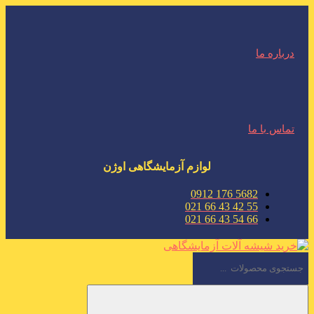
درباره ما
تماس با ما
لوازم آزمایشگاهی اوژن
5682 176 0912
55 42 43 66 021
66 54 43 66 021