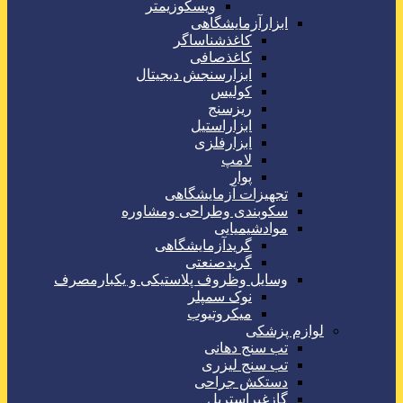
ویسکوزیمتر
ابزارآزمایشگاهی
کاغذشناساگر
کاغذصافی
ابزارسنجش دیجیتال
کولیس
ریزسنج
ابزاراستیل
ابزارفلزی
لامپ
پوار
تجهیزات آزمایشگاهی
سکوبندی وطراحی ومشاوره
موادشیمیایی
گریدآزمایشگاهی
گریدصنعتی
وسایل وظروف پلاستیکی و یکبارمصرف
نوک سمپلر
میکروتیوب
لوازم پزشکی
تب سنج دهانی
تب سنج لیزری
دستکش جراحی
گازغیراستریل