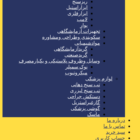
ریزسنج
ابزاراستیل
ابزارفلزی
لامپ
پوار
تجهیزات آزمایشگاهی
سکوبندی وطراحی ومشاوره
موادشیمیایی
گریدآزمایشگاهی
گریدصنعتی
وسایل وظروف پلاستیکی و یکبارمصرف
نوک سمپلر
میکروتیوب
لوازم پزشکی
تب سنج دهانی
تب سنج لیزری
دستکش جراحی
گازغیراستریل
گوشی پزشکی
ماسک
درباره ما
تماس با ما
سبد خرید
حساب کاربری