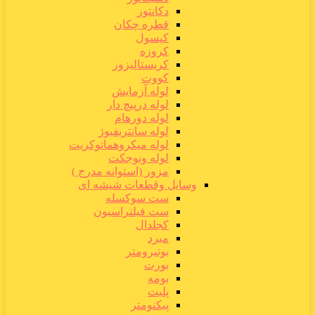
دکانتور
قطره چکان
کپسول
کروزه
کریستالیزور
کووت
لوله آزمایش
لوله درپیچ دار
لوله دورهام
لوله سانتریفیوژ
لوله میکروهماتوکریت
لوله ونوجکت
مزور (استوانه مدرج )
وسایل وقطعات شیشه ای
ست سوکسله
ست فیلتراسیون
کجلدال
مبرد
بوتیرومتر
بورت
بومه
پلیت
پیکنومتر