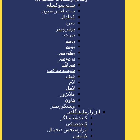
ست سوکسله
ست فیلتراسیون
کجلدال
مبرد
بوتیرومتر
بورت
بومه
پلیت
پیکنومتر
ترمومتر
سرنگ
شیشه ساعت
قیف
لام
لامل
ملانژور
هاون
ویسکوزیمتر
ابزارآزمایشگاهی
کاغذشناساگر
کاغذصافی
ابزارسنجش دیجیتال
کولیس