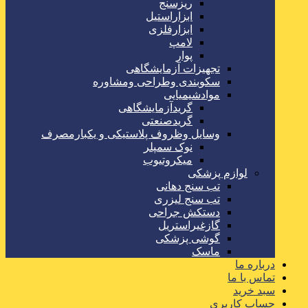
ریزسنج
ابزاراستیل
ابزارفلزی
لامپ
پوار
تجهیزات آزمایشگاهی
سکوبندی وطراحی ومشاوره
موادشیمیایی
گریدآزمایشگاهی
گریدصنعتی
وسایل وظروف پلاستیکی و یکبارمصرف
نوک سمپلر
میکروتیوب
لوازم پزشکی
تب سنج دهانی
تب سنج لیزری
دستکش جراحی
گازغیراستریل
گوشی پزشکی
ماسک
درباره ما
تماس با ما
سبد خرید
حساب کاربری