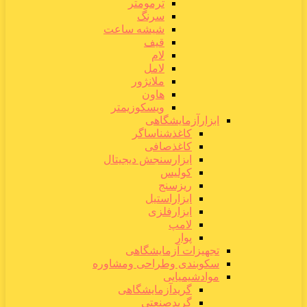
ترمومتر
سرنگ
شیشه ساعت
قیف
لام
لامل
ملانژور
هاون
ویسکوزیمتر
ابزارآزمایشگاهی
کاغذشناساگر
کاغذصافی
ابزارسنجش دیجیتال
کولیس
ریزسنج
ابزاراستیل
ابزارفلزی
لامپ
پوار
تجهیزات آزمایشگاهی
سکوبندی وطراحی ومشاوره
موادشیمیایی
گریدآزمایشگاهی
گریدصنعتی