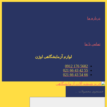
درباره ما
تماس با ما
لوازم آزمایشگاهی اوژن
5682 176 0912
55 42 43 66 021
66 54 43 66 021