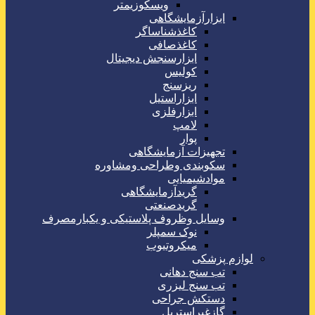
ویسکوزیمتر
ابزارآزمایشگاهی
کاغذشناساگر
کاغذصافی
ابزارسنجش دیجیتال
کولیس
ریزسنج
ابزاراستیل
ابزارفلزی
لامپ
پوار
تجهیزات آزمایشگاهی
سکوبندی وطراحی ومشاوره
موادشیمیایی
گریدآزمایشگاهی
گریدصنعتی
وسایل وظروف پلاستیکی و یکبارمصرف
نوک سمپلر
میکروتیوب
لوازم پزشکی
تب سنج دهانی
تب سنج لیزری
دستکش جراحی
گازغیراستریل