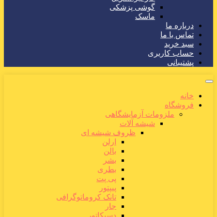
گوشی پزشکی
ماسک
درباره ما
تماس با ما
سبد خرید
حساب کاربری
پشتیبانی
خانه
فروشگاه
ملزومات آزمایشگاهی
شیشه آلات
ظروف شیشه ای
ارلن
بالن
بشر
بطری
پی پت
پیپتور
تانک کروماتوگرافی
جار
دسیکاتور