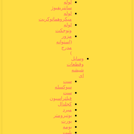
لوله
سانتریفیوژ
لوله
میکروهماتوکریت
لوله
ونوجکت
مزور
(استوانه
مدرج
)
وسایل
وقطعات
شیشه
ای
ست
سوکسله
ست
فیلتراسیون
کجلدال
مبرد
بوتیرومتر
بورت
بومه
پلیت