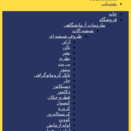
پشتیبانی
خانه
فروشگاه
ملزومات آزمایشگاهی
شیشه آلات
ظروف شیشه ای
ارلن
بالن
بشر
بطری
پی پت
پیپتور
تانک کروماتوگرافی
جار
دسیکاتور
دکانتور
قطره چکان
کپسول
کروزه
کریستالیزور
کووت
لوله آزمایش
لوله درپیچ دار