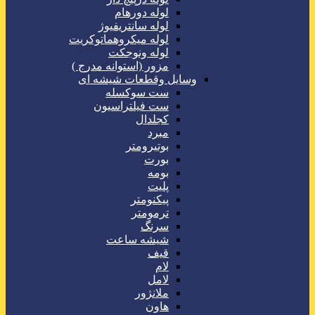
لوله دورهام
لوله سانتریفیوژ
لوله میکروهماتوکریت
لوله ونوجکت
مزور (استوانه مدرج )
وسایل وقطعات شیشه ای
ست سوکسله
ست فیلتراسیون
کجلدال
مبرد
بوتیرومتر
بورت
بومه
پلیت
پیکنومتر
ترمومتر
سرنگ
شیشه ساعت
قیف
لام
لامل
ملانژور
هاون