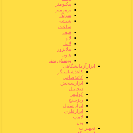
پیکنومتر
ترمومتر
سرنگ
شیشه
ساعت
قیف
لام
لامل
ملانژور
هاون
ویسکوزیمتر
ابزارآزمایشگاهی
کاغذشناساگر
کاغذصافی
ابزارسنجش
دیجیتال
کولیس
ریزسنج
ابزاراستیل
ابزارفلزی
لامپ
پوار
تجهیزات