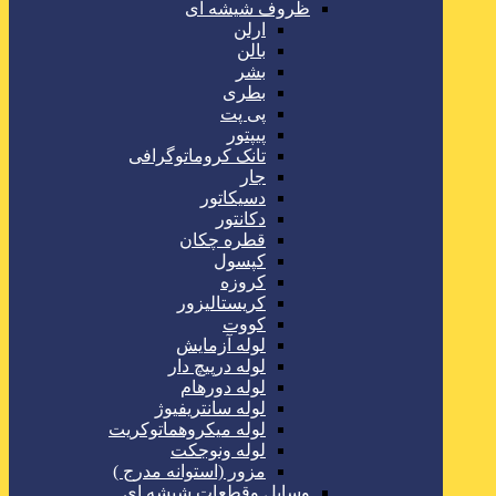
ظروف شیشه ای
ارلن
بالن
بشر
بطری
پی پت
پیپتور
تانک کروماتوگرافی
جار
دسیکاتور
دکانتور
قطره چکان
کپسول
کروزه
کریستالیزور
کووت
لوله آزمایش
لوله درپیچ دار
لوله دورهام
لوله سانتریفیوژ
لوله میکروهماتوکریت
لوله ونوجکت
مزور (استوانه مدرج )
وسایل وقطعات شیشه ای