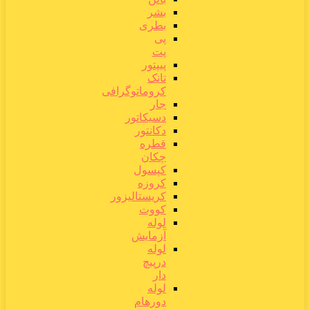
بشر
بطری
پی
پت
پیپتور
تانک
کروماتوگرافی
جار
دسیکاتور
دکانتور
قطره
چکان
کپسول
کروزه
کریستالیزور
کووت
لوله
آزمایش
لوله
درپیچ
دار
لوله
دورهام