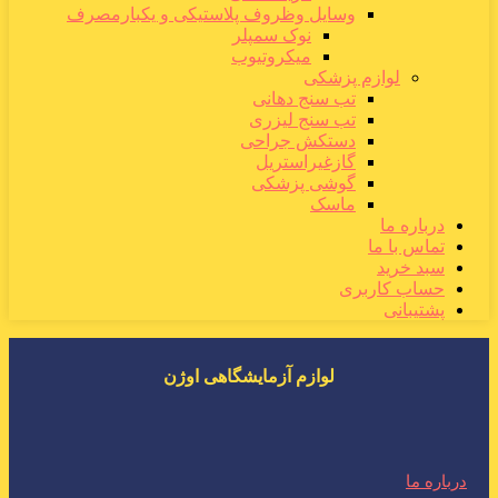
وسایل وظروف پلاستیکی و یکبارمصرف
نوک سمپلر
میکروتیوب
لوازم پزشکی
تب سنج دهانی
تب سنج لیزری
دستکش جراحی
گازغیراستریل
گوشی پزشکی
ماسک
درباره ما
تماس با ما
سبد خرید
حساب کاربری
پشتیبانی
لوازم آزمایشگاهی اوژن
درباره ما