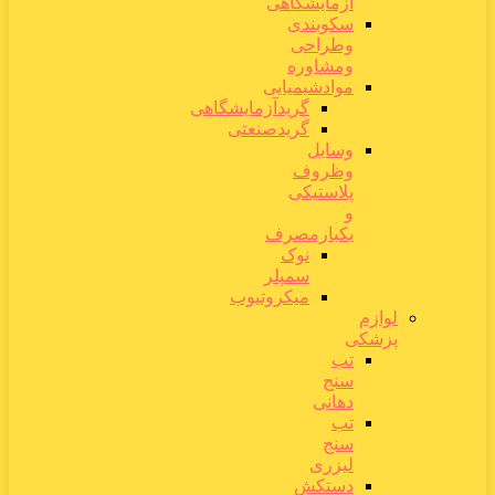
آزمایشگاهی
سکوبندی
وطراحی
ومشاوره
موادشیمیایی
گریدآزمایشگاهی
گریدصنعتی
وسایل
وظروف
پلاستیکی
و
یکبارمصرف
نوک
سمپلر
میکروتیوب
لوازم
پزشکی
تب
سنج
دهانی
تب
سنج
لیزری
دستکش