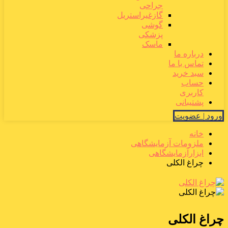
جراحی
گازغیراستریل
گوشی
پزشکی
ماسک
درباره ما
تماس با ما
سبد خرید
حساب
کاربری
پشتیبانی
ورود | عضویت
خانه
ملزومات آزمایشگاهی
ابزارآزمایشگاهی
چراغ الکلی
چراغ الکلی