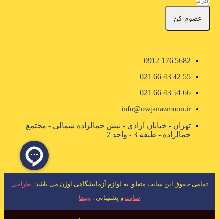
عضوم کن
5682 176 0912
55 42 43 66 021
66 54 43 66 021
info@owjanazmoon.ir
تهران - خیابان آزادی - نبش جمالزاده شمالی - مجتمع
جمالزاده - طبقه 3 - واحد 2
تمامی حقوق این سایت متعلق به لوازم آزمایشگاهی اوژن می باشد |
طراحی
سایت
و پشتیبانی :
وبیفا