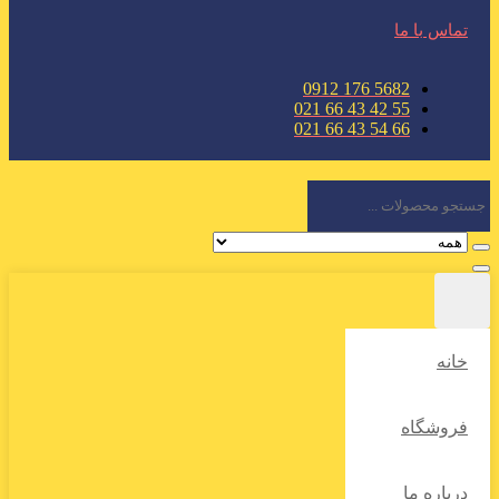
تماس با ما
5682 176 0912
55 42 43 66 021
66 54 43 66 021
خانه
فروشگاه
درباره ما