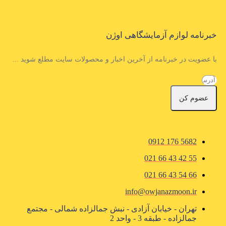
خبرنامه لوازم آزمایشگاهی اوژن
با عضویت در خبرنامه از آخرین اخبار و محصولات سایت مطلع شوید ...
عضوم کن
5682 176 0912
55 42 43 66 021
66 54 43 66 021
info@owjanazmoon.ir
تهران - خیابان آزادی - نبش جمالزاده شمالی - مجتمع
جمالزاده - طبقه 3 - واحد 2