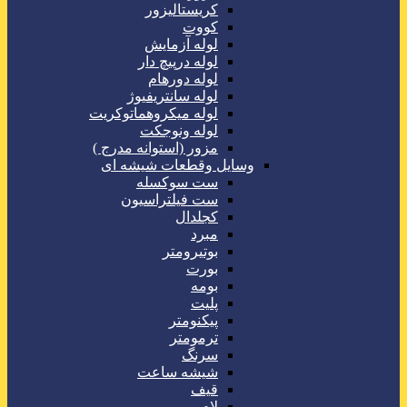
کریستالیزور
کووت
لوله آزمایش
لوله درپیچ دار
لوله دورهام
لوله سانتریفیوژ
لوله میکروهماتوکریت
لوله ونوجکت
مزور (استوانه مدرج )
وسایل وقطعات شیشه ای
ست سوکسله
ست فیلتراسیون
کجلدال
مبرد
بوتیرومتر
بورت
بومه
پلیت
پیکنومتر
ترمومتر
سرنگ
شیشه ساعت
قیف
لام