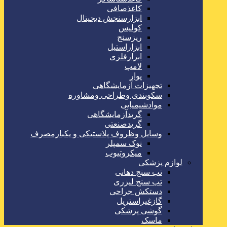
کاغذصافی
ابزارسنجش دیجیتال
کولیس
ریزسنج
ابزاراستیل
ابزارفلزی
لامپ
پوار
تجهیزات آزمایشگاهی
سکوبندی وطراحی ومشاوره
موادشیمیایی
گریدآزمایشگاهی
گریدصنعتی
وسایل وظروف پلاستیکی و یکبارمصرف
نوک سمپلر
میکروتیوب
لوازم پزشکی
تب سنج دهانی
تب سنج لیزری
دستکش جراحی
گازغیراستریل
گوشی پزشکی
ماسک