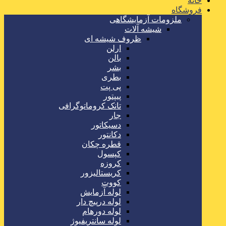
خانه
فروشگاه
ملزومات آزمایشگاهی
شیشه آلات
ظروف شیشه ای
ارلن
بالن
بشر
بطری
پی پت
پیپتور
تانک کروماتوگرافی
جار
دسیکاتور
دکانتور
قطره چکان
کپسول
کروزه
کریستالیزور
کووت
لوله آزمایش
لوله درپیچ دار
لوله دورهام
لوله سانتریفیوژ