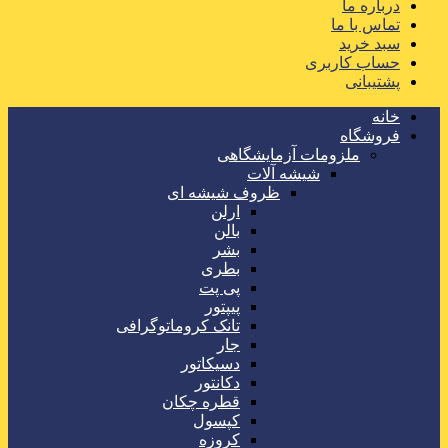
درباره ما
تماس با ما
سبد خرید
حساب کاربری
پشتیبانی
خانه
فروشگاه
ملزومات آزمایشگاهی
شیشه آلات
ظروف شیشه ای
ارلن
بالن
بشر
بطری
پی پت
پیپتور
تانک کروماتوگرافی
جار
دسیکاتور
دکانتور
قطره چکان
کپسول
کروزه