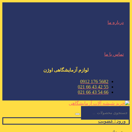
درباره ما
تماس با ما
لوازم آزمایشگاهی اوژن
5682 176 0912
55 42 43 66 021
66 54 43 66 021
ورود | عضویت