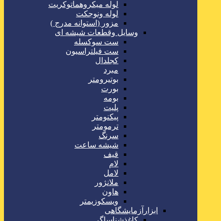
لوله میکروهماتوکریت
لوله ونوجکت
مزور (استوانه مدرج )
وسایل وقطعات شیشه ای
ست سوکسله
ست فیلتراسیون
کجلدال
مبرد
بوتیرومتر
بورت
بومه
پلیت
پیکنومتر
ترمومتر
سرنگ
شیشه ساعت
قیف
لام
لامل
ملانژور
هاون
ویسکوزیمتر
ابزارآزمایشگاهی
کاغذشناساگر