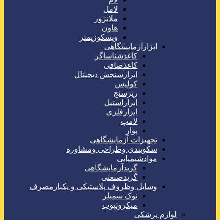
لامل
ملانژور
هاون
ویسکوزیمتر
ابزارآزمایشگاهی
کاغذشناساگر
کاغذصافی
ابزارسنجش دیجیتال
کولیس
ریزسنج
ابزاراستیل
ابزارفلزی
لامپ
پوار
تجهیزات آزمایشگاهی
سکوبندی وطراحی ومشاوره
موادشیمیایی
گریدآزمایشگاهی
گریدصنعتی
وسایل وظروف پلاستیکی و یکبارمصرف
نوک سمپلر
میکروتیوب
لوازم پزشکی