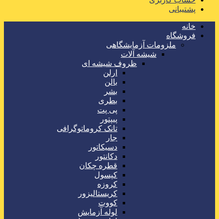
پشتیبانی
خانه
فروشگاه
ملزومات آزمایشگاهی
شیشه آلات
ظروف شیشه ای
ارلن
بالن
بشر
بطری
پی پت
پیپتور
تانک کروماتوگرافی
جار
دسیکاتور
دکانتور
قطره چکان
کپسول
کروزه
کریستالیزور
کووت
لوله آزمایش