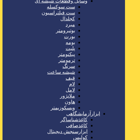
وسایل وقطعات شیشه ای
ست سوکسله
ست فیلتراسیون
کجلدال
مبرد
بوتیرومتر
بورت
بومه
پلیت
پیکنومتر
ترمومتر
سرنگ
شیشه ساعت
قیف
لام
لامل
ملانژور
هاون
ویسکوزیمتر
ابزارآزمایشگاهی
کاغذشناساگر
کاغذصافی
ابزارسنجش دیجیتال
کولیس