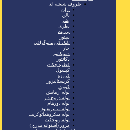
ظروف شیشه ای
ارلن
بالن
بشر
بطری
پی پت
پیپتور
تانک کروماتوگرافی
جار
دسیکاتور
دکانتور
قطره چکان
کپسول
کروزه
کریستالیزور
کووت
لوله آزمایش
لوله درپیچ دار
لوله دورهام
لوله سانتریفیوژ
لوله میکروهماتوکریت
لوله ونوجکت
مزور (استوانه مدرج )