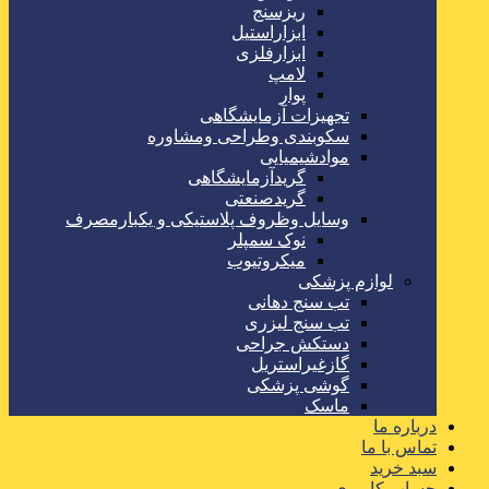
ریزسنج
ابزاراستیل
ابزارفلزی
لامپ
پوار
تجهیزات آزمایشگاهی
سکوبندی وطراحی ومشاوره
موادشیمیایی
گریدآزمایشگاهی
گریدصنعتی
وسایل وظروف پلاستیکی و یکبارمصرف
نوک سمپلر
میکروتیوب
لوازم پزشکی
تب سنج دهانی
تب سنج لیزری
دستکش جراحی
گازغیراستریل
گوشی پزشکی
ماسک
درباره ما
تماس با ما
سبد خرید
حساب کاربری