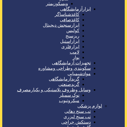
ویسکوزیمتر
ابزارآزمایشگاهی
کاغذشناساگر
کاغذصافی
ابزارسنجش دیجیتال
کولیس
ریزسنج
ابزاراستیل
ابزارفلزی
لامپ
پوار
تجهیزات آزمایشگاهی
سکوبندی وطراحی ومشاوره
موادشیمیایی
گریدآزمایشگاهی
گریدصنعتی
وسایل وظروف پلاستیکی و یکبارمصرف
نوک سمپلر
میکروتیوب
لوازم پزشکی
تب سنج دهانی
تب سنج لیزری
دستکش جراحی