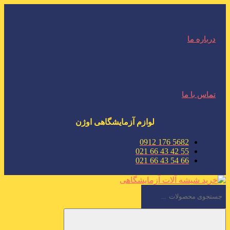
درباره ما
تماس با ما
لوازم آزمایشگاهی اوژن
5682 176 0912
55 42 43 66 021
66 54 43 66 021