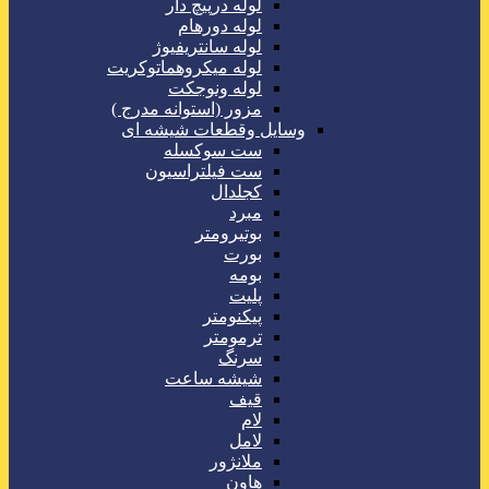
لوله درپیچ دار
لوله دورهام
لوله سانتریفیوژ
لوله میکروهماتوکریت
لوله ونوجکت
مزور (استوانه مدرج )
وسایل وقطعات شیشه ای
ست سوکسله
ست فیلتراسیون
کجلدال
مبرد
بوتیرومتر
بورت
بومه
پلیت
پیکنومتر
ترمومتر
سرنگ
شیشه ساعت
قیف
لام
لامل
ملانژور
هاون