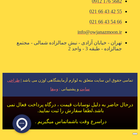
5682 176 0912
55 42 43 66 021
66 54 43 66 021
info@owjanazmoon.ir
تهران - خیابان آزادی - نبش جمالزاده شمالی - مجتمع
جمالزاده - طبقه 3 - واحد 2
تمامی حقوق این سایت متعلق به لوازم آزمایشگاهی اوژن می باشد |
طراحی
سایت
و پشتیبانی :
وبیفا
درحال حاضر به دلیل نوسانات قیمت ، درگاه پرداخت فعال نمی
باشد،لطفا سفارش را ثبت نمایید.
دراسرع وقت باشماتماس میگیریم .