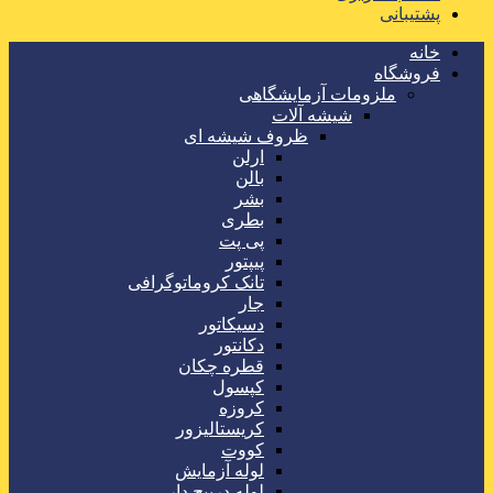
پشتیبانی
خانه
فروشگاه
ملزومات آزمایشگاهی
شیشه آلات
ظروف شیشه ای
ارلن
بالن
بشر
بطری
پی پت
پیپتور
تانک کروماتوگرافی
جار
دسیکاتور
دکانتور
قطره چکان
کپسول
کروزه
کریستالیزور
کووت
لوله آزمایش
لوله درپیچ دار