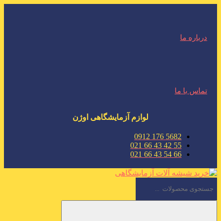
درباره ما
تماس با ما
لوازم آزمایشگاهی اوژن
5682 176 0912
55 42 43 66 021
66 54 43 66 021