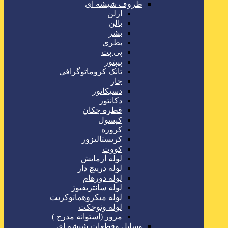
ظروف شیشه ای
ارلن
بالن
بشر
بطری
پی پت
پیپتور
تانک کروماتوگرافی
جار
دسیکاتور
دکانتور
قطره چکان
کپسول
کروزه
کریستالیزور
کووت
لوله آزمایش
لوله درپیچ دار
لوله دورهام
لوله سانتریفیوژ
لوله میکروهماتوکریت
لوله ونوجکت
مزور (استوانه مدرج )
وسایل وقطعات شیشه ای