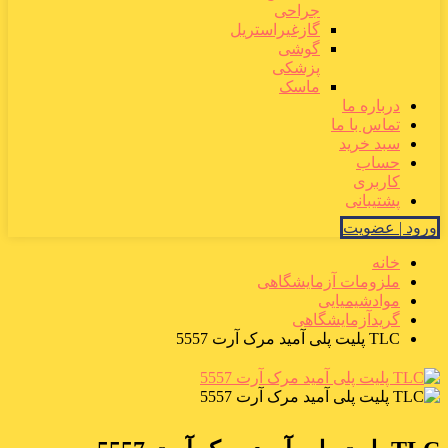
جراحی
گازغیراستریل
گوشی
پزشکی
ماسک
درباره ما
تماس با ما
سبد خرید
حساب
کاربری
پشتیبانی
ورود | عضویت
خانه
ملزومات آزمایشگاهی
موادشیمیایی
گریدآزمایشگاهی
TLC پلیت پلی آمید مرک آرت 5557