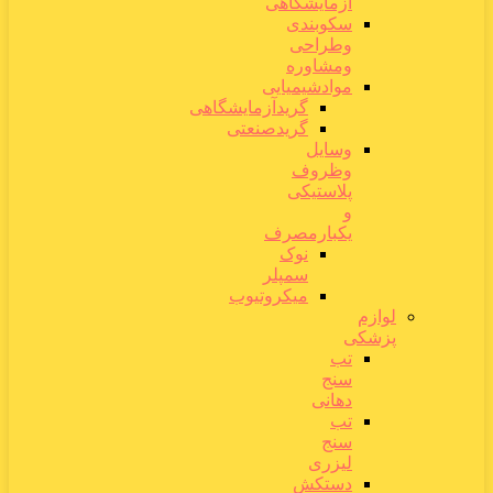
آزمایشگاهی
سکوبندی
وطراحی
ومشاوره
موادشیمیایی
گریدآزمایشگاهی
گریدصنعتی
وسایل
وظروف
پلاستیکی
و
یکبارمصرف
نوک
سمپلر
میکروتیوب
لوازم
پزشکی
تب
سنج
دهانی
تب
سنج
لیزری
دستکش