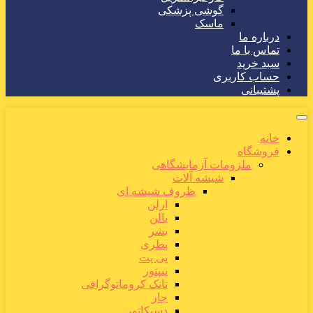
گوشی پزشکی
ماسک
درباره ما
تماس با ما
سبد خرید
حساب کاربری
پشتیبانی
خانه
فروشگاه
ملزومات آزمایشگاهی
شیشه آلات
ظروف شیشه ای
ارلن
بالن
بشر
بطری
پی پت
پیپتور
تانک کروماتوگرافی
جار
دسیکاتور