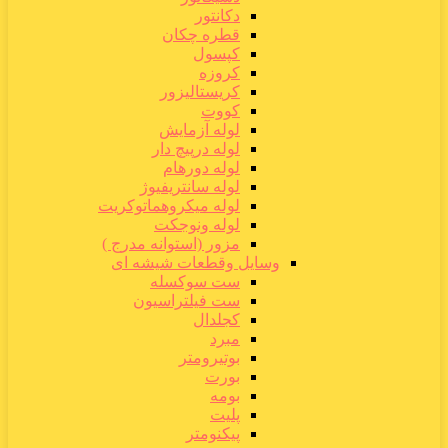
دکانتور
قطره چکان
کپسول
کروزه
کریستالیزور
کووت
لوله آزمایش
لوله درپیچ دار
لوله دورهام
لوله سانتریفیوژ
لوله میکروهماتوکریت
لوله ونوجکت
مزور (استوانه مدرج )
وسایل وقطعات شیشه ای
ست سوکسله
ست فیلتراسیون
کجلدال
مبرد
بوتیرومتر
بورت
بومه
پلیت
پیکنومتر