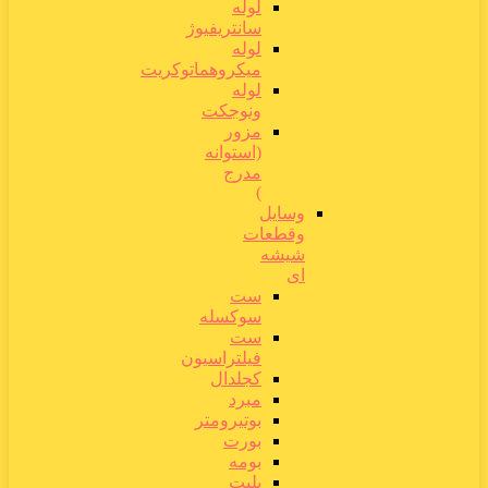
لوله
سانتریفیوژ
لوله
میکروهماتوکریت
لوله
ونوجکت
مزور
(استوانه
مدرج
)
وسایل
وقطعات
شیشه
ای
ست
سوکسله
ست
فیلتراسیون
کجلدال
مبرد
بوتیرومتر
بورت
بومه
پلیت