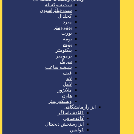
ست سوکسله
ست فیلتراسیون
کجلدال
مبرد
بوتیرومتر
بورت
بومه
پلیت
پیکنومتر
ترمومتر
سرنگ
شیشه ساعت
قیف
لام
لامل
ملانژور
هاون
ویسکوزیمتر
ابزارآزمایشگاهی
کاغذشناساگر
کاغذصافی
ابزارسنجش دیجیتال
کولیس