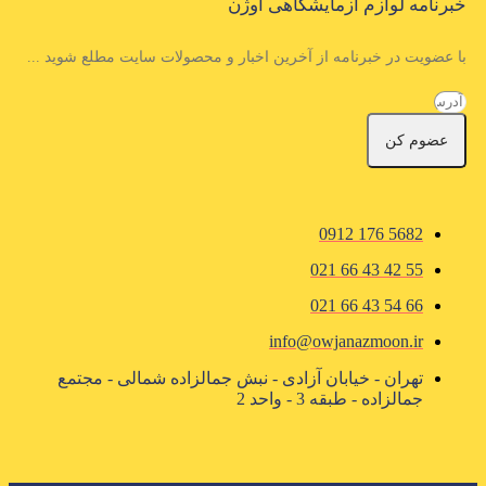
خبرنامه لوازم آزمایشگاهی اوژن
با عضویت در خبرنامه از آخرین اخبار و محصولات سایت مطلع شوید ...
عضوم کن
5682 176 0912
55 42 43 66 021
66 54 43 66 021
info@owjanazmoon.ir
تهران - خیابان آزادی - نبش جمالزاده شمالی - مجتمع
جمالزاده - طبقه 3 - واحد 2