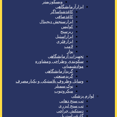
ویسکوزیمتر
ابزارآزمایشگاهی
کاغذشناساگر
کاغذصافی
ابزارسنجش دیجیتال
کولیس
ریزسنج
ابزاراستیل
ابزارفلزی
لامپ
پوار
تجهیزات آزمایشگاهی
سکوبندی وطراحی ومشاوره
موادشیمیایی
گریدآزمایشگاهی
گریدصنعتی
وسایل وظروف پلاستیکی و یکبارمصرف
نوک سمپلر
میکروتیوب
لوازم پزشکی
تب سنج دهانی
تب سنج لیزری
دستکش جراحی
گازغیراستریل