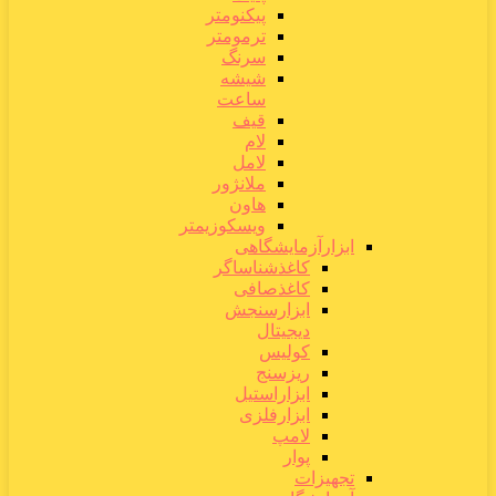
پیکنومتر
ترمومتر
سرنگ
شیشه
ساعت
قیف
لام
لامل
ملانژور
هاون
ویسکوزیمتر
ابزارآزمایشگاهی
کاغذشناساگر
کاغذصافی
ابزارسنجش
دیجیتال
کولیس
ریزسنج
ابزاراستیل
ابزارفلزی
لامپ
پوار
تجهیزات