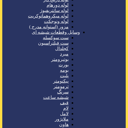
لوله دورهام
لوله سانتریفیوژ
لوله میکروهماتوکریت
لوله ونوجکت
مزور (استوانه مدرج )
وسایل وقطعات شیشه ای
ست سوکسله
ست فیلتراسیون
کجلدال
مبرد
بوتیرومتر
بورت
بومه
پلیت
پیکنومتر
ترمومتر
سرنگ
شیشه ساعت
قیف
لام
لامل
ملانژور
هاون