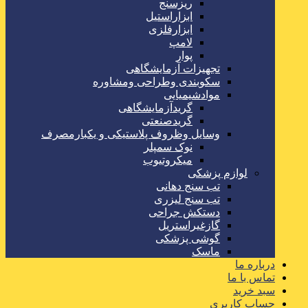
ریزسنج
ابزاراستیل
ابزارفلزی
لامپ
پوار
تجهیزات آزمایشگاهی
سکوبندی وطراحی ومشاوره
موادشیمیایی
گریدآزمایشگاهی
گریدصنعتی
وسایل وظروف پلاستیکی و یکبارمصرف
نوک سمپلر
میکروتیوب
لوازم پزشکی
تب سنج دهانی
تب سنج لیزری
دستکش جراحی
گازغیراستریل
گوشی پزشکی
ماسک
درباره ما
تماس با ما
سبد خرید
حساب کاربری