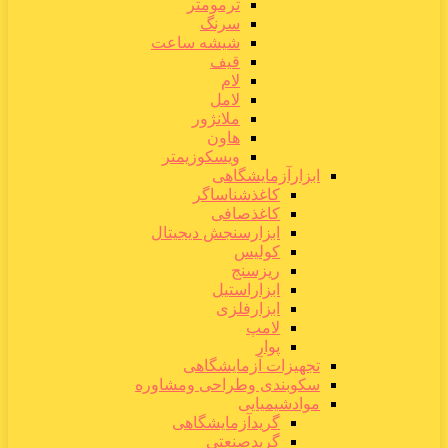
ترمومتر
سرنگ
شیشه ساعت
قیف
لام
لامل
ملانژور
هاون
ویسکوزیمتر
ابزارآزمایشگاهی
کاغذشناساگر
کاغذصافی
ابزارسنجش دیجیتال
کولیس
ریزسنج
ابزاراستیل
ابزارفلزی
لامپ
پوار
تجهیزات آزمایشگاهی
سکوبندی وطراحی ومشاوره
موادشیمیایی
گریدآزمایشگاهی
گریدصنعتی