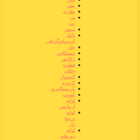
بشر
بطری
پی
پت
پیپتور
تانک
کروماتوگرافی
جار
دسیکاتور
دکانتور
قطره
چکان
کپسول
کروزه
کریستالیزور
کووت
لوله
آزمایش
لوله
درپیچ
دار
لوله
دورهام