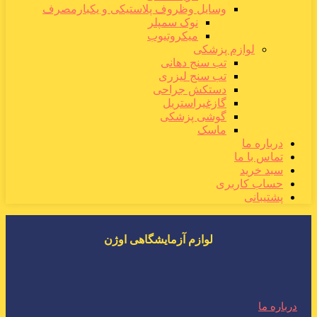
وسایل وظروف پلاستیکی و یکبارمصرف
نوک سمپلر
میکروتیوب
لوازم پزشکی
تب سنج دهانی
تب سنج لیزری
دستکش جراحی
گازغیراستریل
گوشی پزشکی
ماسک
درباره ما
تماس با ما
سبد خرید
حساب کاربری
پشتیبانی
لوازم آزمایشگاهی اوژن
درباره ما