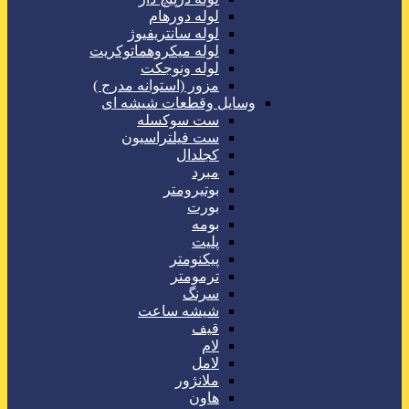
لوله دورهام
لوله سانتریفیوژ
لوله میکروهماتوکریت
لوله ونوجکت
مزور (استوانه مدرج )
وسایل وقطعات شیشه ای
ست سوکسله
ست فیلتراسیون
کجلدال
مبرد
بوتیرومتر
بورت
بومه
پلیت
پیکنومتر
ترمومتر
سرنگ
شیشه ساعت
قیف
لام
لامل
ملانژور
هاون