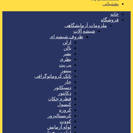
پشتیبانی
خانه
فروشگاه
ملزومات آزمایشگاهی
شیشه آلات
ظروف شیشه ای
ارلن
بالن
بشر
بطری
پی پت
پیپتور
تانک کروماتوگرافی
جار
دسیکاتور
دکانتور
قطره چکان
کپسول
کروزه
کریستالیزور
کووت
لوله آزمایش
لوله درپیچ دار