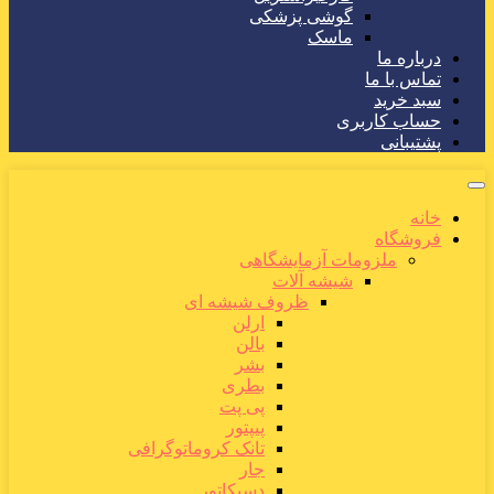
گوشی پزشکی
ماسک
درباره ما
تماس با ما
سبد خرید
حساب کاربری
پشتیبانی
خانه
فروشگاه
ملزومات آزمایشگاهی
شیشه آلات
ظروف شیشه ای
ارلن
بالن
بشر
بطری
پی پت
پیپتور
تانک کروماتوگرافی
جار
دسیکاتور