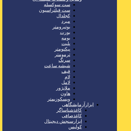
ست سوکسله
ست فیلتراسیون
کجلدال
مبرد
بوتیرومتر
بورت
بومه
پلیت
پیکنومتر
ترمومتر
سرنگ
شیشه ساعت
قیف
لام
لامل
ملانژور
هاون
ویسکوزیمتر
ابزارآزمایشگاهی
کاغذشناساگر
کاغذصافی
ابزارسنجش دیجیتال
کولیس