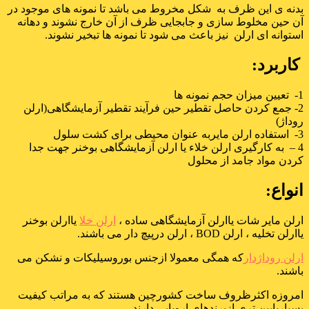
بدنه ی این ظرف به شکل مخروط می باشد تا نمونه های موجود در
آن حین مخلوط سازی و جابجایی ظرف از آن خارج نشوند و دهانه
استوانه ای ارلن نیز باعث می شود تا نمونه ها تبخیر نشوند.
کاربرد:
1- تعیین میزان حجم نمونه ها
2- جمع کردن حاصل تقطیر حین فرآیند تقطیر آزمایشگاهی(ارلن
روداژ)
3- استفاده ارلن مایربه عنوان محیطی برای کشت سلول
4 – به کارگیری ارلن خلاء یا ارلن آزمایشگاهی بوخنر جهت جدا
کردن مواد جامد از محلول
انواع:
ارلن مایر شات یاارلن آزمایشگاهی ساده ،
ارلن خلا
یاارلن بوخنر
یاارلن تخلیه ، ارلن BOD ، ارلن درپیچ دار می باشند.
ارلن روداژدار
که همگی معمولا ازجنس بوروسیلیکات و نشکن می
باشند.
امروزه اکثرظروف ساخت کشورچین هستند که به مراتب کیفیت
بسیارپایین تری ازبرندهای اروپایی دارند.