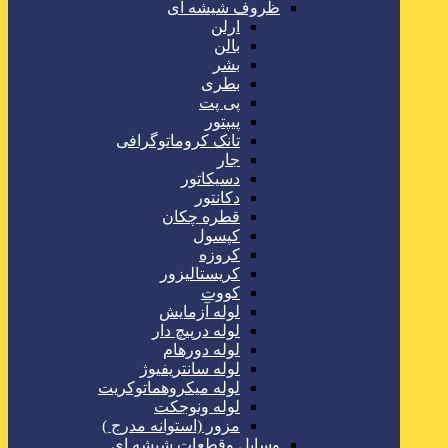
ظروف شیشه ای
ارلن
بالن
بشر
بطری
پی پت
پیپتور
تانک کروماتوگرافی
جار
دسیکاتور
دکانتور
قطره چکان
کپسول
کروزه
کریستالیزور
کووت
لوله آزمایش
لوله درپیچ دار
لوله دورهام
لوله سانتریفیوژ
لوله میکروهماتوکریت
لوله ونوجکت
مزور (استوانه مدرج )
وسایل وقطعات شیشه ای