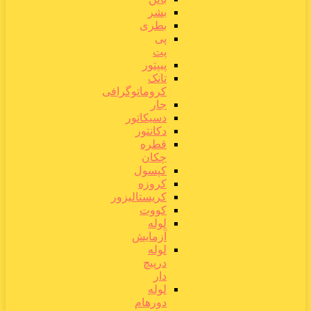
بشر
بطری
پی
پت
پیپتور
تانک
کروماتوگرافی
جار
دسیکاتور
دکانتور
قطره
چکان
کپسول
کروزه
کریستالیزور
کووت
لوله
آزمایش
لوله
درپیچ
دار
لوله
دورهام