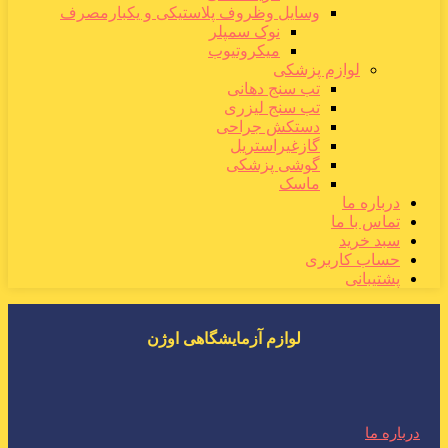
وسایل وظروف پلاستیکی و یکبارمصرف
نوک سمپلر
میکروتیوب
لوازم پزشکی
تب سنج دهانی
تب سنج لیزری
دستکش جراحی
گازغیراستریل
گوشی پزشکی
ماسک
درباره ما
تماس با ما
سبد خرید
حساب کاربری
پشتیبانی
لوازم آزمایشگاهی اوژن
درباره ما