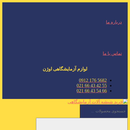
درباره ما
تماس با ما
لوازم آزمایشگاهی اوژن
5682 176 0912
55 42 43 66 021
66 54 43 66 021