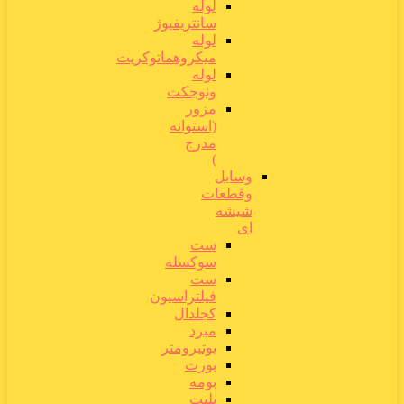
لوله
سانتریفیوژ
لوله
میکروهماتوکریت
لوله
ونوجکت
مزور
(استوانه
مدرج
)
وسایل
وقطعات
شیشه
ای
ست
سوکسله
ست
فیلتراسیون
کجلدال
مبرد
بوتیرومتر
بورت
بومه
پلیت