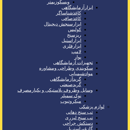
ویسکوزیمتر
ابزارآزمایشگاهی
کاغذشناساگر
کاغذصافی
ابزارسنجش دیجیتال
کولیس
ریزسنج
ابزاراستیل
ابزارفلزی
لامپ
پوار
تجهیزات آزمایشگاهی
سکوبندی وطراحی ومشاوره
موادشیمیایی
گریدآزمایشگاهی
گریدصنعتی
وسایل وظروف پلاستیکی و یکبارمصرف
نوک سمپلر
میکروتیوب
لوازم پزشکی
تب سنج دهانی
تب سنج لیزری
دستکش جراحی
گازغیراستریل