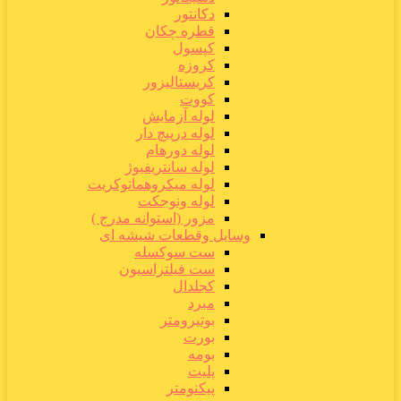
دکانتور
قطره چکان
کپسول
کروزه
کریستالیزور
کووت
لوله آزمایش
لوله درپیچ دار
لوله دورهام
لوله سانتریفیوژ
لوله میکروهماتوکریت
لوله ونوجکت
مزور (استوانه مدرج )
وسایل وقطعات شیشه ای
ست سوکسله
ست فیلتراسیون
کجلدال
مبرد
بوتیرومتر
بورت
بومه
پلیت
پیکنومتر