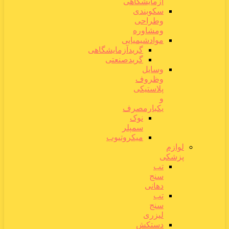
آزمایشگاهی
سکوبندی
وطراحی
ومشاوره
موادشیمیایی
گریدآزمایشگاهی
گریدصنعتی
وسایل
وظروف
پلاستیکی
و
یکبارمصرف
نوک
سمپلر
میکروتیوب
لوازم
پزشکی
تب
سنج
دهانی
تب
سنج
لیزری
دستکش