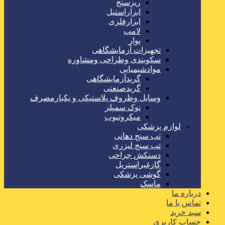
ریزسنج
ابزاراستیل
ابزارفلزی
لامپ
پوار
تجهیزات آزمایشگاهی
سکوبندی وطراحی ومشاوره
موادشیمیایی
گریدآزمایشگاهی
گریدصنعتی
وسایل وظروف پلاستیکی و یکبارمصرف
نوک سمپلر
میکروتیوب
لوازم پزشکی
تب سنج دهانی
تب سنج لیزری
دستکش جراحی
گازغیراستریل
گوشی پزشکی
ماسک
درباره ما
تماس با ما
سبد خرید
حساب کاربری