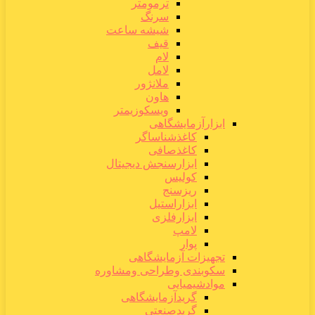
ترمومتر
سرنگ
شیشه ساعت
قیف
لام
لامل
ملانژور
هاون
ویسکوزیمتر
ابزارآزمایشگاهی
کاغذشناساگر
کاغذصافی
ابزارسنجش دیجیتال
کولیس
ریزسنج
ابزاراستیل
ابزارفلزی
لامپ
پوار
تجهیزات آزمایشگاهی
سکوبندی وطراحی ومشاوره
موادشیمیایی
گریدآزمایشگاهی
گریدصنعتی