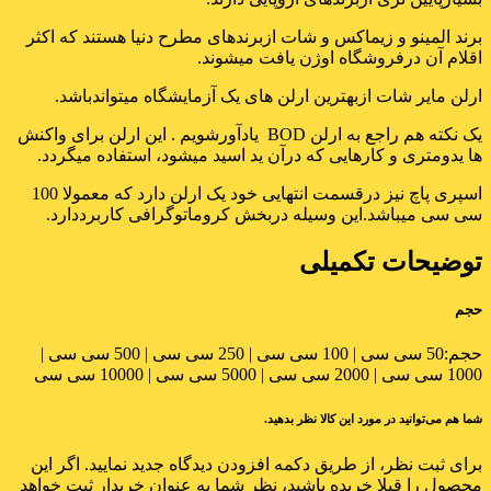
برند المینو و زیماکس و شات ازبرندهای مطرح دنیا هستند که اکثر
اقلام آن درفروشگاه اوژن یافت میشوند.
ارلن مایر شات ازبهترین ارلن های یک آزمایشگاه میتواندباشد.
یک نکته هم راجع به ارلن BOD یادآورشویم . این ارلن برای واکنش
ها یدومتری و کارهایی که درآن ید اسید میشود، استفاده میگردد.
اسپری پاچ نیز درقسمت انتهایی خود یک ارلن دارد که معمولا 100
سی سی میباشد.این وسیله دربخش کروماتوگرافی کاربرددارد.
توضیحات تکمیلی
حجم
حجم:
50 سی سی | 100 سی سی | 250 سی سی | 500 سی سی |
1000 سی سی | 2000 سی سی | 5000 سی سی | 10000 سی سی
شما هم می‌توانید در مورد این کالا نظر بدهید.
برای ثبت نظر، از طریق دکمه افزودن دیدگاه جدید نمایید. اگر این
محصول را قبلا خریده باشید، نظر شما به عنوان خریدار ثبت خواهد