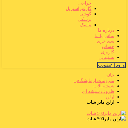
جراحی
گازغیراستریل
گوشی
پزشکی
ماسک
درباره ما
تماس با ما
سبد خرید
حساب
کاربری
پشتیبانی
ورود | عضویت
خانه
ملزومات آزمایشگاهی
شیشه آلات
ظروف شیشه ای
ارلن
ارلن مایر شات