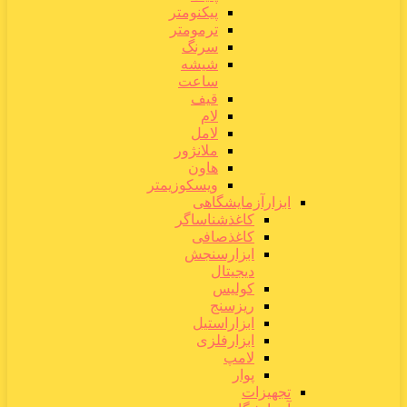
پیکنومتر
ترمومتر
سرنگ
شیشه
ساعت
قیف
لام
لامل
ملانژور
هاون
ویسکوزیمتر
ابزارآزمایشگاهی
کاغذشناساگر
کاغذصافی
ابزارسنجش
دیجیتال
کولیس
ریزسنج
ابزاراستیل
ابزارفلزی
لامپ
پوار
تجهیزات