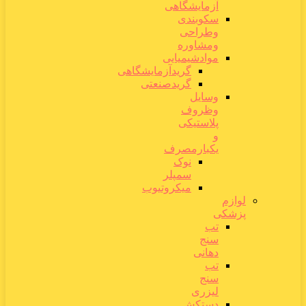
آزمایشگاهی
سکوبندی
وطراحی
ومشاوره
موادشیمیایی
گریدآزمایشگاهی
گریدصنعتی
وسایل
وظروف
پلاستیکی
و
یکبارمصرف
نوک
سمپلر
میکروتیوب
لوازم
پزشکی
تب
سنج
دهانی
تب
سنج
لیزری
دستکش