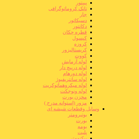
پیپتور
تانک کروماتوگرافی
جار
دسیکاتور
دکانتور
قطره چکان
کپسول
کروزه
کریستالیزور
کووت
لوله آزمایش
لوله درپیچ دار
لوله دورهام
لوله سانتریفیوژ
لوله میکروهماتوکریت
لوله ونوجکت
مخزن بورت
مزور (استوانه مدرج )
وسایل وقطعات شیشه ای
بوتیرومتر
بورت
بومه
پلیت
پیکنومتر