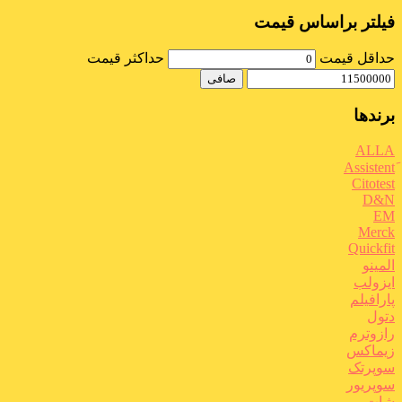
فیلتر براساس قیمت
حداقل قیمت
حداكثر قيمت
صافی
برندها
ALLA
Citotest
D&N
EM
Merck
Quickfit
المینو
ایزولب
پارافیلم
دتول
رازوترم
زیماکس
سوپرتک
سوپریور
شات