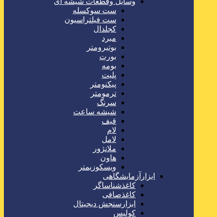
وسایل وقطعات شیشه ای
ست سوکسله
ست فیلتراسیون
کجلدال
مبرد
بوتیرومتر
بورت
بومه
پلیت
پیکنومتر
ترمومتر
سرنگ
شیشه ساعت
قیف
لام
لامل
ملانژور
هاون
ویسکوزیمتر
ابزارآزمایشگاهی
کاغذشناساگر
کاغذصافی
ابزارسنجش دیجیتال
کولیس