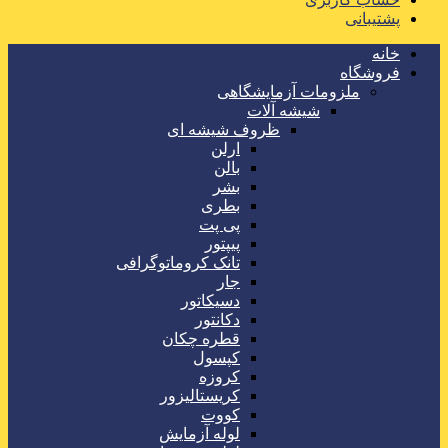
پشتیبانی
خانه
فروشگاه
ملزومات آزمایشگاهی
شیشه آلات
ظروف شیشه ای
ارلن
بالن
بشر
بطری
پی پت
پیپتور
تانک کروماتوگرافی
جار
دسیکاتور
دکانتور
قطره چکان
کپسول
کروزه
کریستالیزور
کووت
لوله آزمایش