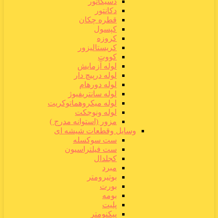
دسیکاتور
دکانتور
قطره چکان
کپسول
کروزه
کریستالیزور
کووت
لوله آزمایش
لوله درپیچ دار
لوله دورهام
لوله سانتریفیوژ
لوله میکروهماتوکریت
لوله ونوجکت
مزور (استوانه مدرج )
وسایل وقطعات شیشه ای
ست سوکسله
ست فیلتراسیون
کجلدال
مبرد
بوتیرومتر
بورت
بومه
پلیت
پیکنومتر