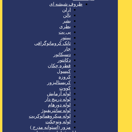
ظروف شیشه ای
ارلن
بالن
بشر
بطری
پی پت
پیپتور
تانک کروماتوگرافی
جار
دسیکاتور
دکانتور
قطره چکان
کپسول
کروزه
کریستالیزور
کووت
لوله آزمایش
لوله درپیچ دار
لوله دورهام
لوله سانتریفیوژ
لوله میکروهماتوکریت
لوله ونوجکت
مزور (استوانه مدرج )