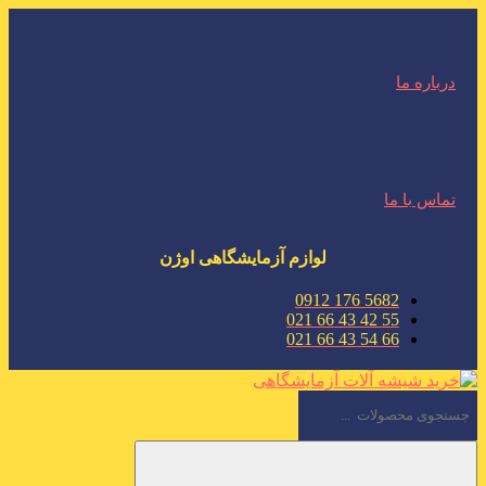
درباره ما
تماس با ما
لوازم آزمایشگاهی اوژن
5682 176 0912
55 42 43 66 021
66 54 43 66 021