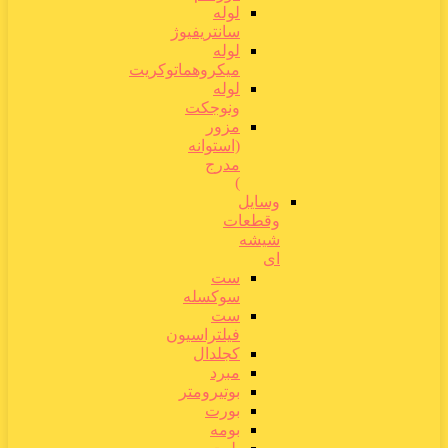
لوله
سانتریفیوژ
لوله
میکروهماتوکریت
لوله
ونوجکت
مزور
(استوانه
مدرج
)
وسایل
وقطعات
شیشه
ای
ست
سوکسله
ست
فیلتراسیون
کجلدال
مبرد
بوتیرومتر
بورت
بومه