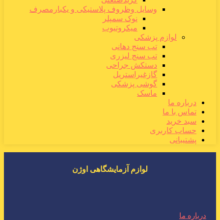
وسایل وظروف پلاستیکی و یکبارمصرف
نوک سمپلر
میکروتیوب
لوازم پزشکی
تب سنج دهانی
تب سنج لیزری
دستکش جراحی
گازغیراستریل
گوشی پزشکی
ماسک
درباره ما
تماس با ما
سبد خرید
حساب کاربری
پشتیبانی
لوازم آزمایشگاهی اوژن
درباره ما