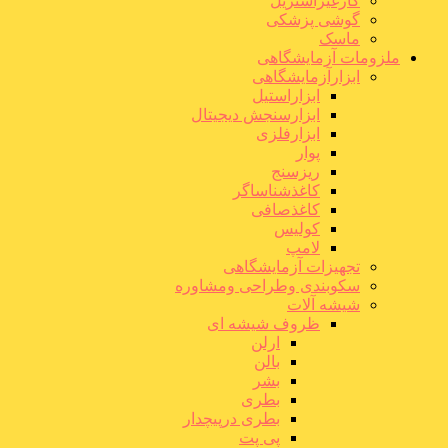
گازغیراستریل
گوشی پزشکی
ماسک
ملزومات آزمایشگاهی
ابزارآزمایشگاهی
ابزاراستیل
ابزارسنجش دیجیتال
ابزارفلزی
پوار
ریزسنج
کاغذشناساگر
کاغذصافی
کولیس
لامپ
تجهیزات آزمایشگاهی
سکوبندی وطراحی ومشاوره
شیشه آلات
ظروف شیشه ای
ارلن
بالن
بشر
بطری
بطری درپیچدار
پی پت