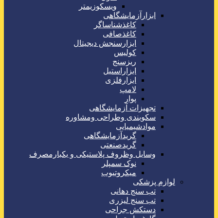
ویسکوزیمتر
ابزارآزمایشگاهی
کاغذشناساگر
کاغذصافی
ابزارسنجش دیجیتال
کولیس
ریزسنج
ابزاراستیل
ابزارفلزی
لامپ
پوار
تجهیزات آزمایشگاهی
سکوبندی وطراحی ومشاوره
موادشیمیایی
گریدآزمایشگاهی
گریدصنعتی
وسایل وظروف پلاستیکی و یکبارمصرف
نوک سمپلر
میکروتیوب
لوازم پزشکی
تب سنج دهانی
تب سنج لیزری
دستکش جراحی