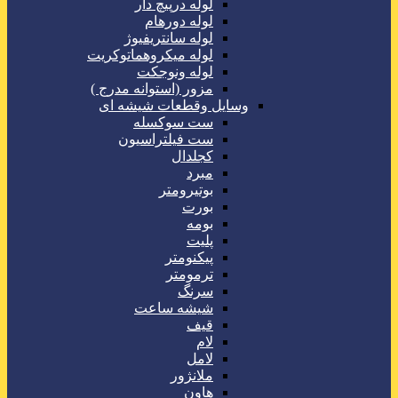
لوله درپیچ دار
لوله دورهام
لوله سانتریفیوژ
لوله میکروهماتوکریت
لوله ونوجکت
مزور (استوانه مدرج )
وسایل وقطعات شیشه ای
ست سوکسله
ست فیلتراسیون
کجلدال
مبرد
بوتیرومتر
بورت
بومه
پلیت
پیکنومتر
ترمومتر
سرنگ
شیشه ساعت
قیف
لام
لامل
ملانژور
هاون