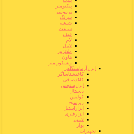
پلیت
پیکنومتر
ترمومتر
سرنگ
شیشه
ساعت
قیف
لام
لامل
ملانژور
هاون
ویسکوزیمتر
ابزارآزمایشگاهی
کاغذشناساگر
کاغذصافی
ابزارسنجش
دیجیتال
کولیس
ریزسنج
ابزاراستیل
ابزارفلزی
لامپ
پوار
تجهیزات