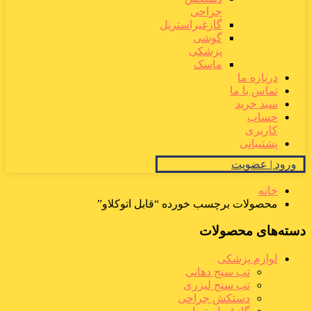
جراحی
گازغیراستریل
گوشی
پزشکی
ماسک
درباره ما
تماس با ما
سبد خرید
حساب
کاربری
پشتیبانی
ورود | عضویت
خانه
محصولات برچسب خورده “قابل اتوکلاو”
دسته‌های محصولات
لوازم پزشکی
تب سنج دهانی
تب سنج لیزری
دستکش جراحی