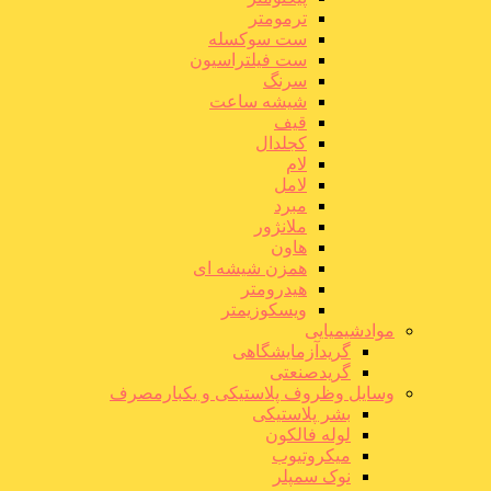
ترمومتر
ست سوکسله
ست فیلتراسیون
سرنگ
شیشه ساعت
قیف
کجلدال
لام
لامل
مبرد
ملانژور
هاون
همزن شیشه ای
هیدرومتر
ویسکوزیمتر
موادشیمیایی
گریدآزمایشگاهی
گریدصنعتی
وسایل وظروف پلاستیکی و یکبارمصرف
بشر پلاستیکی
لوله فالکون
میکروتیوب
نوک سمپلر