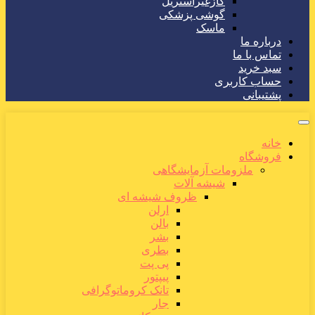
گازغیراستریل
گوشی پزشکی
ماسک
درباره ما
تماس با ما
سبد خرید
حساب کاربری
پشتیبانی
خانه
فروشگاه
ملزومات آزمایشگاهی
شیشه آلات
ظروف شیشه ای
ارلن
بالن
بشر
بطری
پی پت
پیپتور
تانک کروماتوگرافی
جار