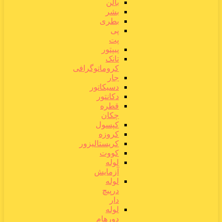
بالن
بشر
بطری
پی
پت
پیپتور
تانک
کروماتوگرافی
جار
دسیکاتور
دکانتور
قطره
چکان
کپسول
کروزه
کریستالیزور
کووت
لوله
آزمایش
لوله
درپیچ
دار
لوله
دورهام