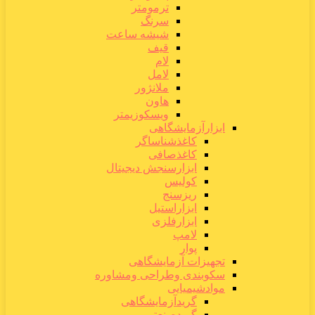
ترمومتر
سرنگ
شیشه ساعت
قیف
لام
لامل
ملانژور
هاون
ویسکوزیمتر
ابزارآزمایشگاهی
کاغذشناساگر
کاغذصافی
ابزارسنجش دیجیتال
کولیس
ریزسنج
ابزاراستیل
ابزارفلزی
لامپ
پوار
تجهیزات آزمایشگاهی
سکوبندی وطراحی ومشاوره
موادشیمیایی
گریدآزمایشگاهی
گریدصنعتی